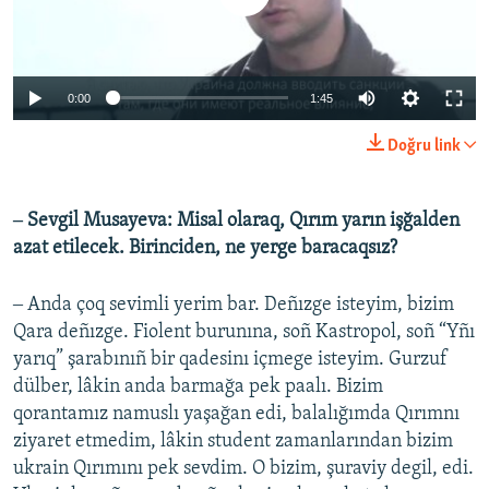
0:00
1:45
Doğru link
‒ Sevgil Musayeva:
Misal olaraq, Qırım yarın işğalden
azat etilecek. Birinciden, ne yerge baracaqsız?
‒ Anda çoq sevimli yerim bar. Deñızge isteyim, bizim
Qara deñızge. Fiolent burunına, soñ Kastropol, soñ “Yñı
yarıq” şarabınıñ bir qadesinı içmege isteyim. Gurzuf
dülber, lâkin anda barmağa pek paalı. Bizim
qorantamız namuslı yaşağan edi, balalığımda Qırımnı
ziyaret etmedim, lâkin student zamanlarından bizim
ukrain Qırımını pek sevdim. O bizim, şuraviy degil, edi.