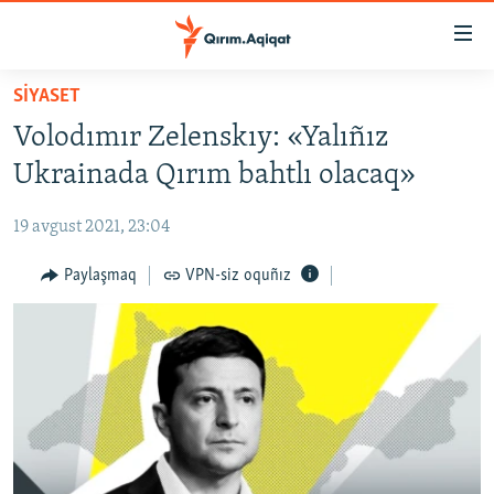
Link
açıqlığı
Esas
SİYASET
mündericege
HABERLER
Volodımır Zelenskıy: «Yalıñız
qaytmaq
SİYASET
Baş
Ukrainada Qırım bahtlı olacaq»
İQTİSADİYAT
navigatsiyağa
qaytmaq
19 avgust 2021, 23:04
CEMİYET
Qıdıruvğa
MEDENİYET
Paylaşmaq
VPN-siz oquñız
qaytmaq
İNSAN AQLARI
VİDEO
SÜRET
BLOGLAR
FİKİR