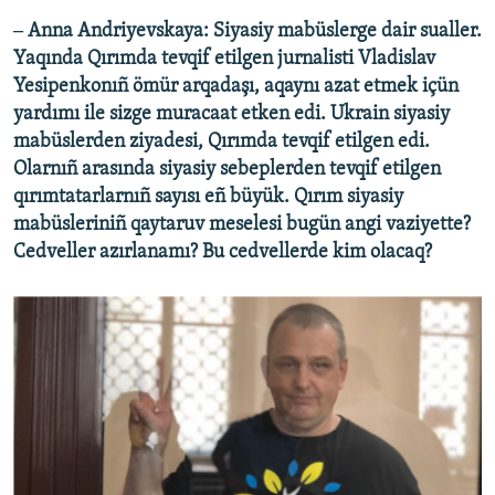
‒ Anna Andriyevskaya: Siyasiy mabüslerge dair sualler.
Yaqında Qırımda tevqif etilgen jurnalisti Vladislav
Yesipenkonıñ ömür arqadaşı, aqaynı azat etmek içün
yardımı ile sizge muracaat etken edi. Ukrain siyasiy
mabüslerden ziyadesi, Qırımda tevqif etilgen edi.
Olarnıñ arasında siyasiy sebeplerden tevqif etilgen
qırımtatarlarnıñ sayısı eñ büyük. Qırım siyasiy
mabüsleriniñ qaytaruv meselesi bugün angi vaziyette?
Cedveller azırlanamı? Bu cedvellerde kim olacaq?