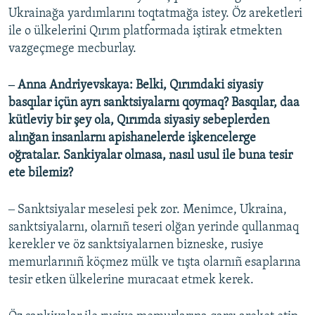
Ukrainağa yardımlarını toqtatmağa istey. Öz areketleri
ile o ülkelerini Qırım platformada iştirak etmekten
vazgeçmege mecburlay.
‒ Anna Andriyevskaya: Belki, Qırımdaki siyasiy
basqılar içün ayrı sanktsiyalarnı qoymaq? Basqılar, daa
kütleviy bir şey ola, Qırımda siyasiy sebeplerden
alınğan insanlarnı apishanelerde işkencelerge
oğratalar. Sankiyalar olmasa, nasıl usul ile buna tesir
ete bilemiz?
‒ Sanktsiyalar meselesi pek zor. Menimce, Ukraina,
sanktsiyalarnı, olarnıñ teseri olğan yerinde qullanmaq
kerekler ve öz sanktsiyalarnen bizneske, rusiye
memurlarınıñ köçmez mülk ve tışta olarnıñ esaplarına
tesir etken ülkelerine muracaat etmek kerek.