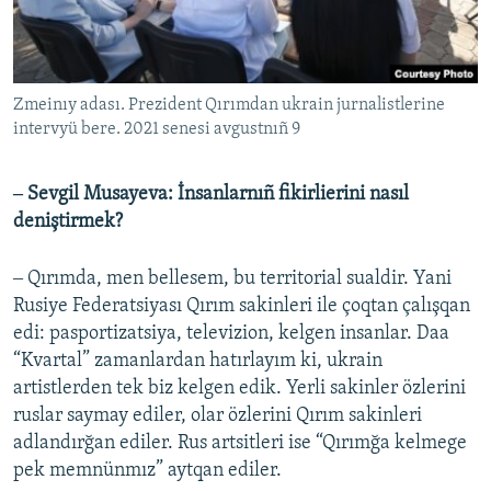
Zmeinıy adası. Prezident Qırımdan ukrain jurnalistlerine
intervyü bere. 2021 senesi avgustnıñ 9
‒ Sevgil Musayeva: İnsanlarnıñ fikirlierini nasıl
deniştirmek?
‒ Qırımda, men bellesem, bu territorial sualdir. Yani
Rusiye Federatsiyası Qırım sakinleri ile çoqtan çalışqan
edi: pasportizatsiya, televizion, kelgen insanlar. Daa
“Kvartal” zamanlardan hatırlayım ki, ukrain
artistlerden tek biz kelgen edik. Yerli sakinler özlerini
ruslar saymay ediler, olar özlerini Qırım sakinleri
adlandırğan ediler. Rus artsitleri ise “Qırımğa kelmege
pek memnünmız” aytqan ediler.