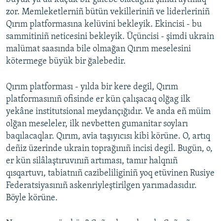
zor. Memleketlerniñ bütün vekilleriniñ ve liderleriniñ
Qırım platformasına kelüvini bekleyik. Ekincisi - bu
sammitiniñ neticesini bekleyik. Üçüncisi - şimdi ukrain
malümat saasında bile olmağan Qırım meselesini
kötermege büyük bir ğalebedir.
Qırım platforması - yılda bir kere degil, Qırım
platformasınıñ ofisinde er kün çalışacaq olğag ilk
yekâne institutsional meydançığıdır. Ve anda eñ müim
olğan meseleler, ilk nevbetten gumanitar soyları
baqılacaqlar. Qırım, avia taşıyıcısı kibi körüne. O, artıq
deñiz üzerinde ukrain toprağınıñ incisi degil. Bugün, o,
er kün silâlaştıruvınıñ artıması, tamır halqnıñ
qısqartuvı, tabiatnıñ cazibeliliginiñ yoq etüvinen Rusiye
Federatsiyasınıñ askenriyleştirilgen yarımadasıdır.
Böyle körüne.