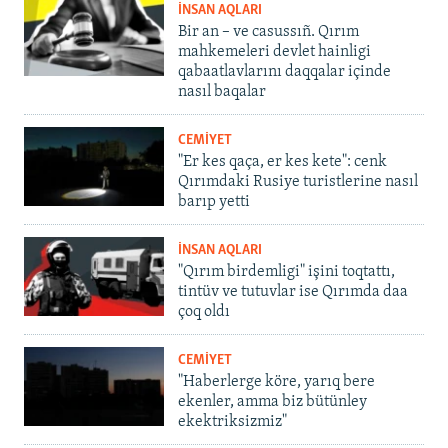
İNSAN AQLARI
Bir an – ve casussıñ. Qırım
mahkemeleri devlet hainligi
qabaatlavlarını daqqalar içinde
nasıl baqalar
CEMİYET
"Er kes qaça, er kes kete": cenk
Qırımdaki Rusiye turistlerine nasıl
barıp yetti
İNSAN AQLARI
"Qırım birdemligi" işini toqtattı,
tintüv ve tutuvlar ise Qırımda daa
çoq oldı
CEMİYET
"Haberlerge köre, yarıq bere
ekenler, amma biz bütünley
ekektriksizmiz"