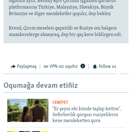
olğanını ayttı. Resmiy Kyiv Qırımnı işğalden qurtaruv
platformasına Türkiye, Malayziya, Slovakiya, Büyük
Britaniya ve diger memleketler qoşulır, dep bekley.
Kreml, Qırım meselesi qapatıldı ve Rusiye onı halqara
muzakerelerge almaycaq, dep bir qaç kere bildirgen edi.
Paylaşmaq
VPN-siz oquñız
Follow us
Oqumağa devam etiñiz
CEMİYET
"Er şeyni eki künde taşlap kettim".
Seferberlik qorqusı rusiyelilerni
kene memleketten quva