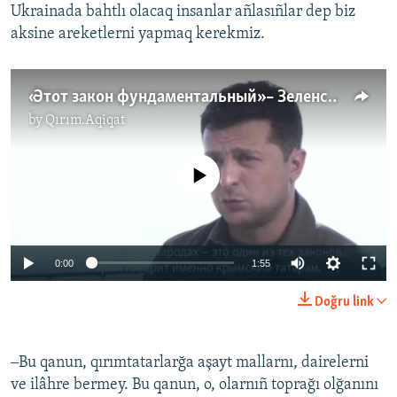
Ukrainada bahtlı olacaq insanlar añlasıñlar dep biz
aksine areketlerni yapmaq kerekmiz.
«Этот закон фундаментальный» – Зеленский про закон о коренных народах Украины (видео)
by
Qırım.Aqiqat
No media source currently available
0:00
1:55
Doğru link
‒Bu qanun, qırımtatarlarğa aşayt mallarnı, dairelerni
ve ilâhre bermey. Bu qanun, o, olarnıñ toprağı olğanını