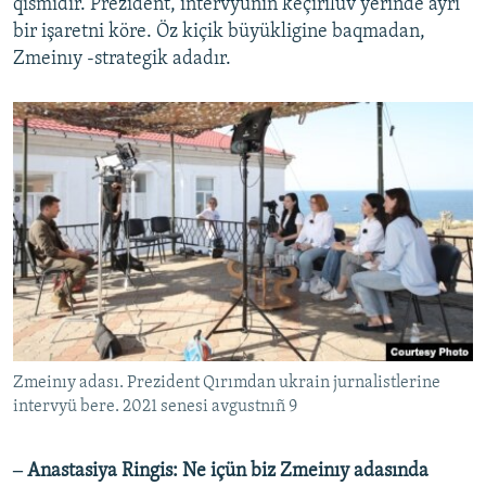
qısmıdır. Prezident, intervyüniñ keçirilüv yerinde ayrı
bir işaretni köre. Öz kiçik büyükligine baqmadan,
Zmeinıy -strategik adadır.
Zmeinıy adası. Prezident Qırımdan ukrain jurnalistlerine
intervyü bere. 2021 senesi avgustnıñ 9
‒ Anastasiya Ringis: Ne içün biz Zmeinıy adasında