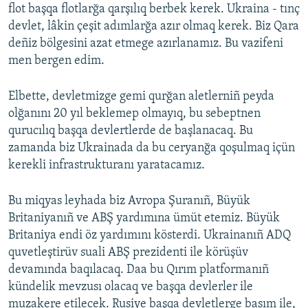
flot başqa flotlarğa qarşılıq berbek kerek. Ukraina - tınç
devlet, lâkin çeşit adımlarğa azır olmaq kerek. Biz Qara
deñiz bölgesini azat etmege azırlanamız. Bu vazifeni
men bergen edim.
Elbette, devletmizge gemi qurğan aletlerniñ peyda
olğanını 20 yıl beklemep olmayıq, bu sebeptnen
qurucılıq başqa devlertlerde de başlanacaq. Bu
zamanda biz Ukrainada da bu ceryanğa qoşulmaq içün
kerekli infrastrukturanı yaratacamız.
Bu miqyas leyhada biz Avropa Şuranıñ, Büyük
Britaniyanıñ ve ABŞ yardımına ümüt etemiz. Büyük
Britaniya endi öz yardımını kösterdi. Ukrainanıñ ADQ
quvetleştirüv suali ABŞ prezidenti ile körüşüv
devamında baqılacaq. Daa bu Qırım platformanıñ
kündelik mevzusı olacaq ve başqa devlerler ile
muzakere etilecek. Rusiye başqa devletlerge basım ile,