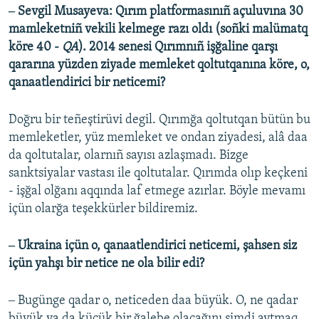
‒ Sevgil Musayeva: Qırım platformasınıñ açuluvına 30
mamleketniñ vekili kelmege razı oldı (soñki malümatq
köre 40 -
QA
). 2014 senesi Qırımnıñ işğaline qarşı
qararına yüzden ziyade memleket qoltutqanına köre, o,
qanaatlendirici bir neticemi?
Doğru bir teñeştirüvi degil. Qırımğa qoltutqan bütün bu
memleketler, yüz memleket ve ondan ziyadesi, alâ daa
da qoltutalar, olarnıñ sayısı azlaşmadı. Bizge
sanktsiyalar vastası ile qoltutalar. Qırımda olıp keçkeni
- işğal olğanı aqqında laf etmege azırlar. Böyle mevamı
içün olarğa teşekkürler bildiremiz.
‒ Ukraina içün o, qanaatlendirici neticemi, şahsen siz
içün yahşı bir netice ne ola bilir edi?
‒ Bugünge qadar o, neticeden daa büyük. O, ne qadar
büyük ya da küçük bir ğalebe olacağını şimdi aytmaq