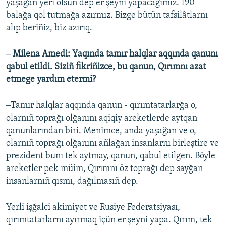
yaşağan yeri olsun dep er şeyni yapacağımız. 190
balağa qol tutmağa azırmız. Bizge bütün tafsilâtlarnı
alıp beriñiz, biz azırıq.
‒ Milena Amedi: Yaqında tamır halqlar aqqında qanunı
qabul etildi. Siziñ fikriñizce, bu qanun, Qırımnı azat
etmege yardım etermi?
‒Tamır halqlar aqqında qanun - qırımtatarlarğa o,
olarnıñ toprağı olğanını aqiqiy areketlerde aytqan
qanunlarından biri. Menimce, anda yaşağan ve o,
olarnıñ toprağı olğanını añlağan insanlarnı birleştire ve
prezident bunı tek aytmay, qanun, qabul etilgen. Böyle
areketler pek müim, Qırımnı öz toprağı dep sayğan
insanlarnıñ qısmı, dağılmasıñ dep.
Yerli işğalci akimiyet ve Rusiye Federatsiyası,
qırımtatarlarnı ayırmaq içün er şeyni yapa. Qırım, tek