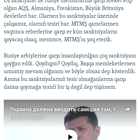
Öz sankiyalar ile rusiye memurlarına qarşı areket etip
olğan AQŞ, Almaniya, Frenkistan, Büyük Britaniya
devletleri bar. Olarnen bu sanktsiyalar üzerinde
çalışamız, olarnıñ tesiri bar. MTMŞ qararlarınen
vaqtınca reberlerine qarşı er kün sanktsiyalarnı
qoyacaq olsaq, menimce, MTMŞ’nı yoq eterik.
Rusiye arbiylerine qarşı insanlaştırılğan çoq sanktsiyanı
qoyğan edik. Qoydıqmı? Qoydıq. Başqa memleketlernen
umumiy mevam olğanını ve böyle olmaz dep kösterdik.
Amma bu sanktsiyalarnıñ tesir olmağanlarına qarşı
daima qoymağa tesirli bir iş degil dep tüşünem.
Украина должна вводить санкции там, где они имеют влияние ‒ Зеленский (видео)
by
Qırım.Aqiqat
No media source currently available