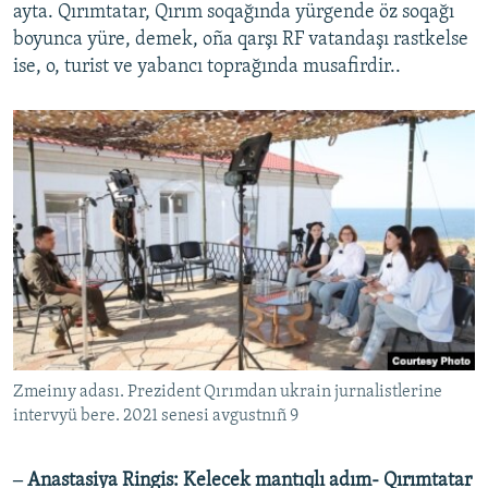
ayta. Qırımtatar, Qırım soqağında yürgende öz soqağı
boyunca yüre, demek, oña qarşı RF vatandaşı rastkelse
ise, o, turist ve yabancı toprağında musafirdir..
Zmeinıy adası. Prezident Qırımdan ukrain jurnalistlerine
intervyü bere. 2021 senesi avgustnıñ 9
‒ Anastasiya Ringis: Kelecek mantıqlı adım- Qırımtatar