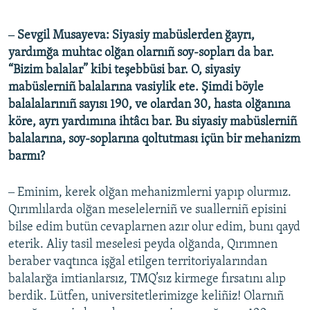
‒ Sevgil Musayeva: Siyasiy mabüslerden ğayrı,
yardımğa muhtac olğan olarnıñ soy-sopları da bar.
“Bizim balalar” kibi teşebbüsi bar. O, siyasiy
mabüslerniñ balalarına vasiylik ete. Şimdi böyle
balalalarınıñ sayısı 190, ve olardan 30, hasta olğanına
köre, ayrı yardımına ihtâcı bar. Bu siyasiy mabüslerniñ
balalarına, soy-soplarına qoltutması içün bir mehanizm
barmı?
‒ Eminim, kerek olğan mehanizmlerni yapıp olurmız.
Qırımlılarda olğan meselelerniñ ve suallerniñ episini
bilse edim butün cevaplarnen azır olur edim, bunı qayd
eterik. Aliy tasil meselesi peyda olğanda, Qırımnen
beraber vaqtınca işğal etilgen territoriyalarından
balalarğa imtianlarsız, TMQ’sız kirmege fırsatını alıp
berdik. Lütfen, universitetlerimizge keliñiz! Olarnıñ