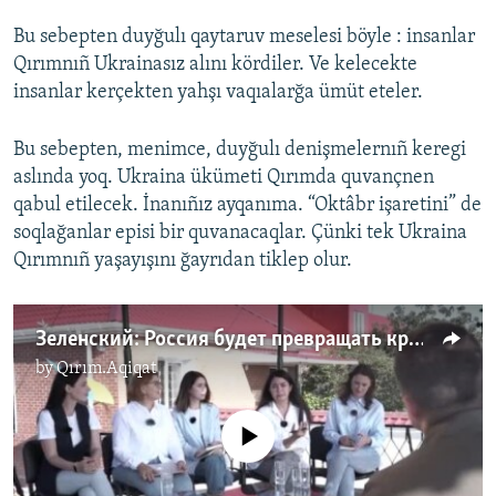
Bu sebepten duyğulı qaytaruv meselesi böyle : insanlar
Qırımnıñ Ukrainasız alını kördiler. Ve kelecekte
insanlar kerçekten yahşı vaqıalarğa ümüt eteler.
Bu sebepten, menimce, duyğulı denişmelernıñ keregi
aslında yoq. Ukraina ükümeti Qırımda quvançnen
qabul etilecek. İnanıñız ayqanıma. “Oktâbr işaretini” de
soqlağanlar episi bir quvanacaqlar. Çünki tek Ukraina
Qırımnıñ yaşayışını ğayrıdan tiklep olur.
Зеленский: Россия будет превращать крымчан в обслуживающий персонал (видео)
by
Qırım.Aqiqat
No media source currently available