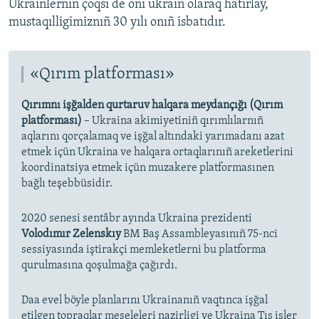
Ukrainlernıñ çoqsı de oñı ukrain olaraq hatırlay,
mustaqılligimiznıñ 30 yılı onıñ isbatıdır.
«Qırım platforması»
Qırımnı işğalden qurtaruv halqara meydançığı (Qırım
platforması)
– Ukraina akimiyetiniñ qırımlılarnıñ
aqlarını qorçalamaq ve işğal altındaki yarımadanı azat
etmek içün Ukraina ve halqara ortaqlarınıñ areketlerini
koordinatsiya etmek içün muzakere platformasınen
bağlı teşebbüsidir.
2020 senesi sentâbr ayında Ukraina prezidenti
Volodımır Zelenskıy
BM Baş Assambleyasınıñ 75-nci
sessiyasında iştirakçi memleketlerni bu platforma
qurulmasına qoşulmağa çağırdı.
Daa evel böyle planlarını Ukrainanıñ vaqtınca işğal
etilgen topraqlar meseleleri nazirligi ve Ukraina Tış işler