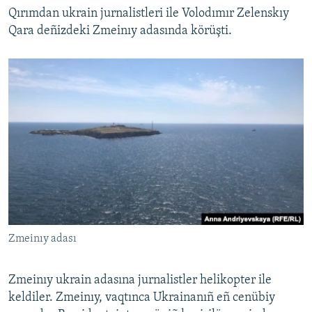
Qırımdan ukrain jurnalistleri ile Volodımır Zelenskıy
Qara deñizdeki Zmeinıy adasında körüşti.
Zmeinıy adası
Zmeinıy ukrain adasına jurnalistler helikopter ile
keldiler. Zmeinıy, vaqtınca Ukrainanıñ eñ cenübiy