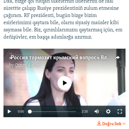
Daa, bizge qol tutqan ülkelerniñ liderlerini de faal
sürettte çalışıp Rusiye prezidentiniñ zulum etmesine
çağıram. RF prezidenti, bugün bizge bizim
esirlerimizni qaytara bile, olarnı siyasiy maüsler kibi
saymasa bile. Biz, qırımlılarımıznı qaytarmaq içün, em
deñişüvler, em başqa adımlarğa azırmız.
«Россия тормозит крымский вопрос». Владимир Зеленский ‒ о политзаключенных Крыма (видео)
by
Qırım.Aqiqat
No media source currently available
0:00
2:20
Doğru link