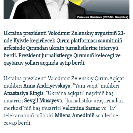
Русский
Українською
Ukraina prezidenti Volodımır Zelenskıy avgustnıñ 23-
QOŞULIÑIZ!
nde Kyivde keçirilecek Qırım platforması saamitiniñ
arfesinde Qırımdan ukrain jurnalistlerine intervyü
berdi. Prezident jurnalistlerge Qırımnıñ kelecegi ve
qaytaruv yolları aqqında aytıp berdi.
RFE/RS bütün saytları
Ukraina prezidenti Volodımır Zelenskıy Qırım.Aqiqat
mühbiri
Anna Andriyevskaya
, "Yañı vaqıt" mühbiri
Anastasiya Ringis
, "Ukraina aqiqatı" neşriniñ baş
muarriri
Sevgil Musayeva
, "Jurnalistika araştırmaları
merkezi"niñ baş muarriri
Valentina Samar
ve "Ev"
telekanalınıñ mühbiri
Milena Amediniñ
suallerine
cevap berdi.