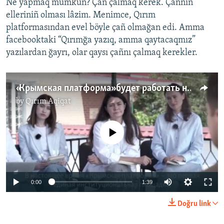
Ne yapmaq mümkün? Çañ çalmaq kerek. Çañnıñ
elleriniñ olması lâzim. Menimce, Qırım
platformasından evel böyle çañ olmağan edi. Amma
facebooktaki “Qırımğa yazıq, amma qaytacaqmız”
yazılardan ğayrı, olar qaysı çañnı çalmaq kerekler.
«Крымская платформа» будет работать не раз в год, а ежедневно» – Зеленский (видео)
by
Qırım.Aqiqat
No media source currently available
0:00
1:39
Doğru link