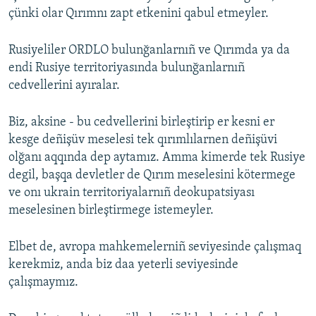
çünki olar Qırımnı zapt etkenini qabul etmeyler.
Rusiyeliler ORDLO bulunğanlarnıñ ve Qırımda ya da
endi Rusiye territoriyasında bulunğanlarnıñ
cedvellerini ayıralar.
Biz, aksine - bu cedvellerini birleştirip er kesni er
kesge deñişüv meselesi tek qırımlılarnen deñişüvi
olğanı aqqında dep aytamız. Amma kimerde tek Rusiye
degil, başqa devletler de Qırım meselesini kötermege
ve onı ukrain territoriyalarnıñ deokupatsiyası
meselesinen birleştirmege istemeyler.
Elbet de, avropa mahkemelerniñ seviyesinde çalışmaq
kerekmiz, anda biz daa yeterli seviyesinde
çalışmaymız.