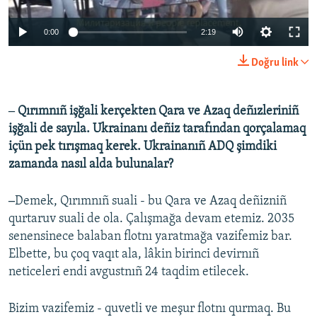
0:00
2:19
Doğru link
‒ Qırımnıñ işğali kerçekten Qara ve Azaq deñızleriniñ
işğali de sayıla. Ukrainanı deñiz tarafından qorçalamaq
içün pek tırışmaq kerek. Ukrainanıñ ADQ şimdiki
zamanda nasıl alda bulunalar?
‒
Demek, Qırımnıñ suali - bu Qara ve Azaq deñizniñ
qurtaruv suali de ola. Çalışmağa devam etemiz. 2035
senensinece balaban flotnı yaratmağa vazifemiz bar.
Elbette, bu çoq vaqıt ala, lâkin birinci devirnıñ
neticeleri endi avgustnıñ 24 taqdim etilecek.
Bizim vazifemiz - quvetli ve meşur flotnı qurmaq. Bu