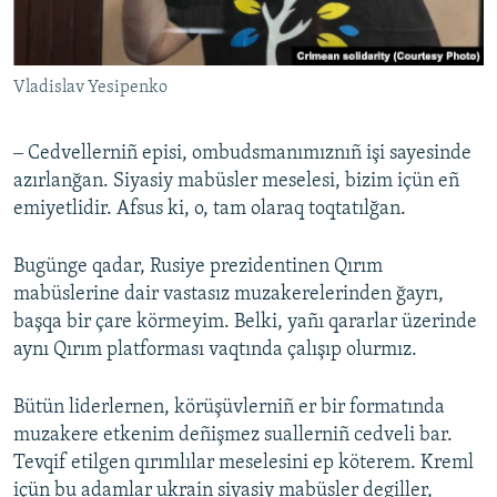
Vladislav Yesipenko
‒ Cedvellerniñ episi, ombudsmanımıznıñ işi sayesinde
azırlanğan. Siyasiy mabüsler meselesi, bizim içün eñ
emiyetlidir. Afsus ki, o, tam olaraq toqtatılğan.
Bugünge qadar, Rusiye prezidentinen Qırım
mabüslerine dair vastasız muzakerelerinden ğayrı,
başqa bir çare körmeyim. Belki, yañı qararlar üzerinde
aynı Qırım platforması vaqtında çalışıp olurmız.
Bütün liderlernen, körüşüvlerniñ er bir formatında
muzakere etkenim deñişmez suallerniñ cedveli bar.
Tevqif etilgen qırımlılar meselesini ep köterem. Kreml
içün bu adamlar ukrain siyasiy mabüsler degiller,