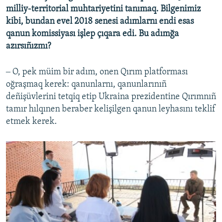
milliy-territorial muhtariyetini tanımaq. Bilgenimiz
kibi, bundan evel 2018 senesi adımlarnı endi esas
qanun komissiyası işlep çıqara edi. Bu adımğa
azırsıñızmı?
‒ O, pek müim bir adım, onen Qırım platforması
oğraşmaq kerek: qanunlarnı, qanunlarınıñ
deñişüvlerini tetqiq etip Ukraina prezidentine Qırımnıñ
tamır hılqınen beraber kelişilgen qanun leyhasını teklif
etmek kerek.