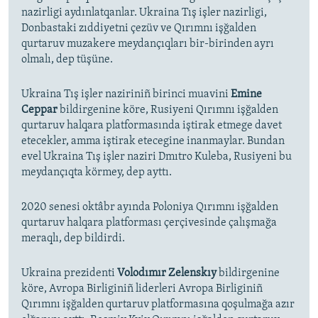
nazirligi aydınlatqanlar. Ukraina Tış işler nazirligi,
Donbastaki zıddiyetni çezüv ve Qırımnı işğalden
qurtaruv muzakere meydançıqları bir-birinden ayrı
olmalı, dep tüşüne.
Ukraina Tış işler naziriniñ birinci muavini
Emine
Ceppar
bildirgenine köre, Rusiyeni Qırımnı işğalden
qurtaruv halqara platformasında iştirak etmege davet
etecekler, amma iştirak etecegine inanmaylar. Bundan
evel Ukraina Tış işler naziri Dmıtro Kuleba, Rusiyeni bu
meydançıqta körmey, dep ayttı.
2020 senesi oktâbr ayında Poloniya Qırımnı işğalden
qurtaruv halqara platforması çerçivesinde çalışmağa
meraqlı, dep bildirdi.
Ukraina prezidenti
Volodımır Zelenskıy
bildirgenine
köre, Avropa Birliginiñ liderleri Avropa Birliginiñ
Qırımnı işğalden qurtaruv platformasına qoşulmağa azır