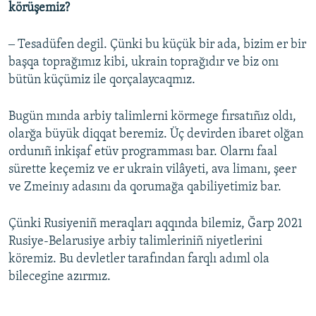
körüşemiz?
‒ Tesadüfen degil. Çünki bu küçük bir ada, bizim er bir
başqa toprağımız kibi, ukrain toprağıdır ve biz onı
bütün küçümiz ile qorçalaycaqmız.
Bugün mında arbiy talimlerni körmege fırsatıñız oldı,
olarğa büyük diqqat beremiz. Üç devirden ibaret olğan
ordunıñ inkişaf etüv programması bar. Olarnı faal
sürette keçemiz ve er ukrain vilâyeti, ava limanı, şeer
ve Zmeinıy adasını da qorumağa qabiliyetimiz bar.
Çünki Rusiyeniñ meraqları aqqında bilemiz, Ğarp 2021
Rusiye-Belarusiye arbiy talimleriniñ niyetlerini
köremiz. Bu devletler tarafından farqlı adıml ola
bilecegine azırmız.