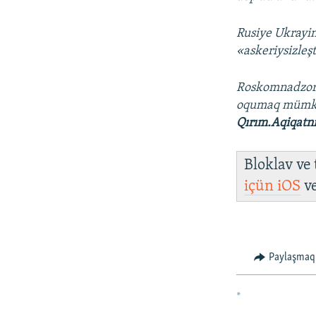
Rusiye Ukrayin
«askeriysizleş
Roskomnadzo
oqumaq müm
Qırım.Aqiqatn
Bloklav ve
içün
iOS
v
Paylaşmaq
*