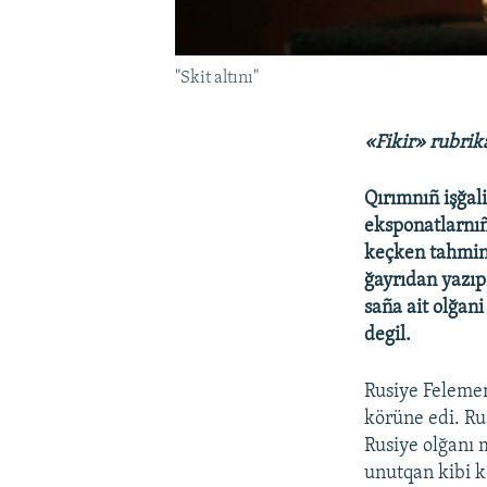
"Skit altını"
«Fikir» rubrik
Qırımnıñ işğal
eksponatlarnıñ
keçken tahmin
ğayrıdan yazıp
saña ait olğa
degil.
Rusiye Felemen
körüne edi. Ru
Rusiye olğanı 
unutqan kibi k