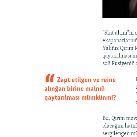
"Skit altını"n
eksponatlarnıñ
Yalıñız Qırım R
qaytarılması m
soñ Rusiyeniñ 
Zapt etilgen ve reine
alınğan birine malnıñ
qaytarılması mümkünmi?
Bu, Qırım mevz
olacağını hatı
sergilengen m