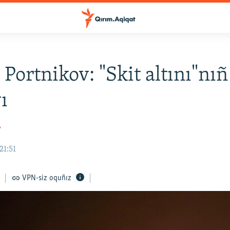
 Portnikov: "Skit altını"nıñ
ı
v
21:51
VPN-siz oquñız