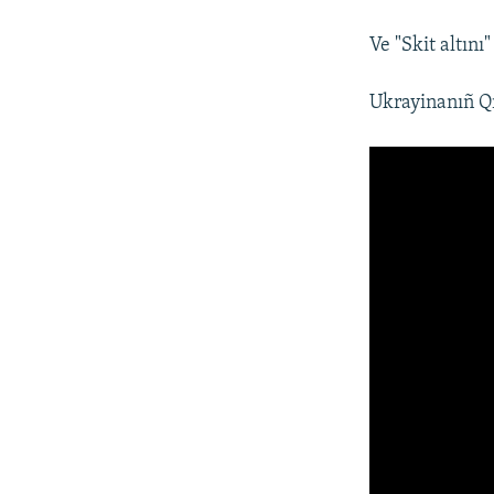
Ve "Skit altın
Ukrayinanıñ Q