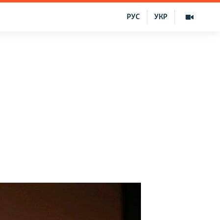
РУС
УКР