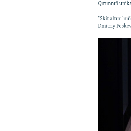
Qırımnıñ unika
"Skit altını"n
Dmitriy Peskov