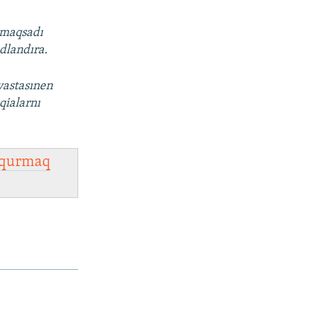
ı maqsadı
dlandıra.
vastasınen
qialarnı
qurmaq