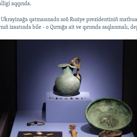
lligi aqqında.
ıñ Ukrayinağa qatmasınadn soñ Rusiye prezidentiniñ matbua
nıñ izaatında bile - o Qırmğa ait ve qırımda saqlanmalı, dep