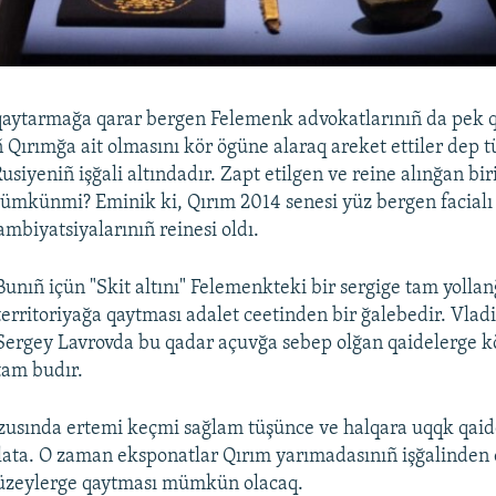
ı qaytarmağa qarar bergen Felemenk advokatlarınıñ da pek 
 Qırımğa ait olmasını kör ögüne alaraq areket ettiler dep 
usiyeniñ işğali altındadır. Zapt etilgen ve reine alınğan bi
ümkünmi? Eminik ki, Qırım 2014 senesi yüz bergen facialı
ambiyatsiyalarınıñ reinesi oldı.
Bunıñ içün "Skit altını" Felemenkteki bir sergige tam yolla
territoriyağa qaytması adalet ceetinden bir ğalebedir. Vlad
Sergey Lavrovda bu qadar açuvğa sebep olğan qaidelerge k
tam budır.
usında ertemi keçmi sağlam tüşünce ve halqara uqqk qaide
rlata. O zaman eksponatlar Qırım yarımadasınıñ işğalinden 
üzeylerge qaytması mümkün olacaq.