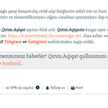
ağa qarşı basqıncılıq cenk alıp barğanını inkâr ete ve bun
tirüv ve denatsifikatsiya» olğan «mahsus operatsiya» dep a
r
Qırım.Aqiqat
saytını blok etti.
Qırım.Aqiqatnı
küzgü saytı 
kün:
https://krymrcriywdcchs.azureedge.net
. Esas adise-va
ıñ
Telegram
ve
İnstagram
saifelerinden taqip etiñiz.
 tsenzurasız haberler! Qırım.Aqiqat qullanımını
e
Android
.
VPN-siz oquñız
Follow us
Print