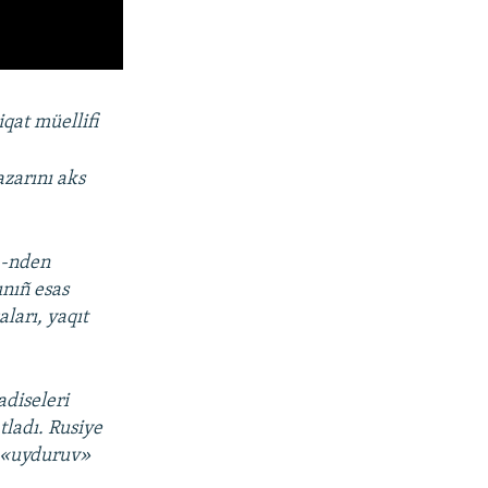
iqat müellifi
azarını aks
4-nden
ınıñ esas
ları, yaqıt
adiseleri
tladı. Rusiye
ı «uyduruv»