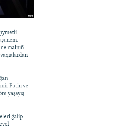
qıymetli
tüşünem.
rine malnıñ
 vaqialardan
nğan
imir Putin ve
öre yaşayış
leri ğalip
evel