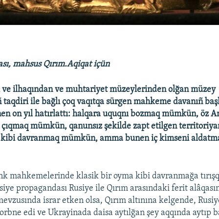
ası, mahsus Qırım.Aqiqat içün
i ve ilhaqından ve muhtariyet müzeylerinden olğan müzey
 taqdiri ile bağlı çoq vaqıtqa sürgen mahkeme davanıñ ba
en on yıl hatırlattı: halqara uquqnı bozmaq mümkün, öz A
 çıqmaq mümkün, qanunsız şekilde zapt etilgen territoriy
ni kibi davranmaq mümkün, amma bunen iç kimseni alda
k mahkemelerinde klasik bir oyma kibi davranmağa tırışq
siye propagandası Rusiye ile Qırım arasındaki ferit alâqas
mevzusında israr etken olsa, Qırım altınına kelgende, Rusiy
orbne edi ve Ukrayinada daisa aytılğan şey aqqında aytıp ba