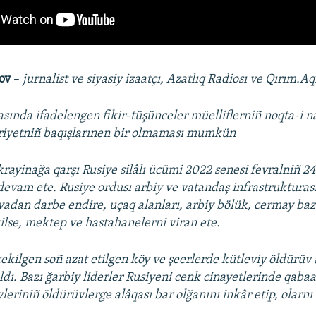
kov
–
jurnalist ve siyasiy izaatçı, Azatlıq Radiosı ve Qırım.Aq
asında ifadelengen fikir-tüşünceler müelliflerniñ noqta-i n
iriyetniñ baqışlarınen bir olmaması mumkün
rayinağa qarşı Rusiye silâlı ücümi 2022 senesi fevralniñ 2
devam ete. Rusiye ordusı arbiy ve vatandaş infrastrukturas
vadan darbe endire, uçaq alanları, arbiy bölük, cermay baza
kilse, mektep ve hastahanelerni viran ete.
ekilgen soñ azat etilgen köy ve şeerlerde kütleviy öldürüv 
ldı. Bazı ğarbiy liderler Rusiyeni cenk cinayetlerinde qabaa
yleriniñ öldürüvlerge alâqası bar olğanını inkâr etip, olarn