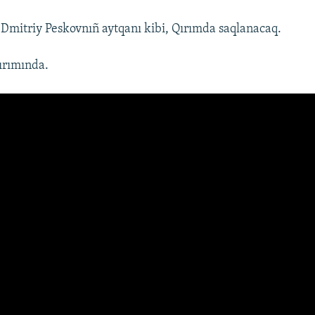
ı" Dmitriy Peskovnıñ aytqanı kibi, Qırımda saqlanacaq.
ırımında.