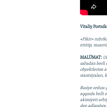
Vitaliy Portni
«Fikir» rubrik
ettirip, muarr
MALÜMAT:
Uk
sabadan berli 
obyektlerine a
stantsiyaları, 
Rusiye ordusı ç
aqqında belli o
akimiyeti arbi
dep adlandıra.