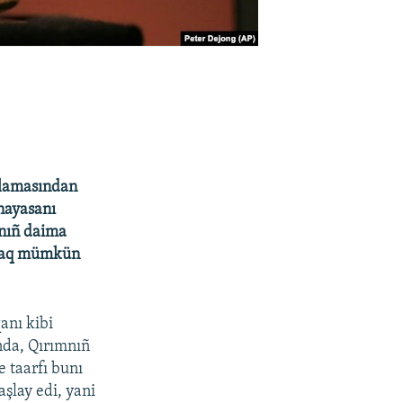
şlamasından
nayasanı
anıñ daima
tmaq mümkün
anı kibi
ında, Qırımnıñ
e taarfı bunı
şlay edi, yani