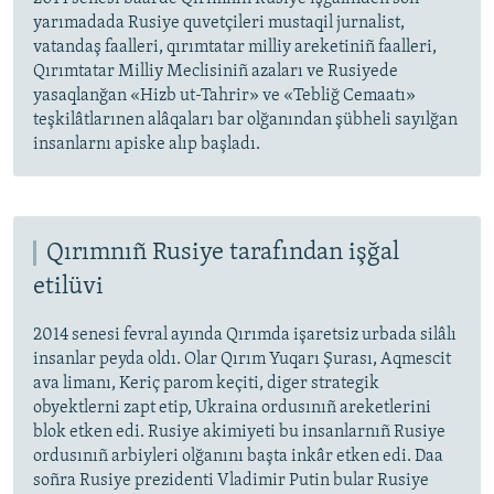
yarımadada Rusiye quvetçileri mustaqil jurnalist,
vatandaş faalleri, qırımtatar milliy areketiniñ faalleri,
Qırımtatar Milliy Meclisiniñ azaları ve Rusiyede
yasaqlanğan «Hizb ut-Tahrir» ve «Tebliğ Cemaatı»
teşkilâtlarınen alâqaları bar olğanından şübheli sayılğan
insanlarnı apiske alıp başladı.
Qırımnıñ Rusiye tarafından işğal
etilüvi
2014 senesi fevral ayında Qırımda işaretsiz urbada silâlı
insanlar peyda oldı. Olar Qırım Yuqarı Şurası, Aqmescit
ava limanı, Keriç parom keçiti, diger strategik
obyektlerni zapt etip, Ukraina ordusınıñ areketlerini
blok etken edi. Rusiye akimiyeti bu insanlarnıñ Rusiye
ordusınıñ arbiyleri olğanını başta inkâr etken edi. Daa
soñra Rusiye prezidenti Vladimir Putin bular Rusiye