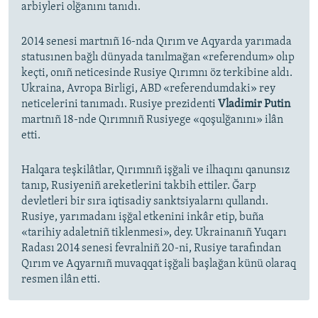
arbiyleri olğanını tanıdı.
2014 senesi martnıñ 16-nda Qırım ve Aqyarda yarımada
statusınen bağlı dünyada tanılmağan «referendum» olıp
keçti, onıñ neticesinde Rusiye Qırımnı öz terkibine aldı.
Ukraina, Avropa Birligi, ABD «referendumdaki» rey
neticelerini tanımadı. Rusiye prezidenti
Vladimir Putin
martnıñ 18-nde Qırımnıñ Rusiyege «qoşulğanını» ilân
etti.
Halqara teşkilâtlar, Qırımnıñ işğali ve ilhaqını qanunsız
tanıp, Rusiyeniñ areketlerini takbih ettiler. Ğarp
devletleri bir sıra iqtisadiy sanktsiyalarnı qullandı.
Rusiye, yarımadanı işğal etkenini inkâr etip, buña
«tarihiy adaletniñ tiklenmesi», dey. Ukrainanıñ Yuqarı
Radası 2014 senesi fevralniñ 20-ni, Rusiye tarafından
Qırım ve Aqyarnıñ muvaqqat işğali başlağan künü olaraq
resmen ilân etti.