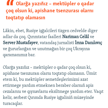
Olarğa yazıñız – mektüpler o qadar
çoq olsun ki, apishane tsenzurası olarnı
toqtatıp olamasın
Lâkin, ebet, Rusiye işğalcileri tizgen cedvelde diger
adlar da çoq. Qırımtatar faalleri
Nariman Celâl
ve
Server Mustafayev
, vatandaş jurnalisti
İrına Danılovıç
ve ğururlanğan ve unutmağan bir çoq Ukrayına
qaramanımız bar.
Olarğa yazıñız – mektüpler o qadar çoq olsun ki,
apishane tsenzurası olarnı toqtatıp olamasın. Ümüt
etem ki, bu mektüpler semetdeşlerimizni azat
ettirmege yardım etmeknen beraber olarnıñ apis
cezalarını ve qıynavlarnı eksiltmege yardım eter. Vaqıt
kelir, serbest Qırımda Rusiye işğaliniñ müzeyinde
turacaqlar.