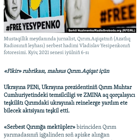
Русский
Українською
QOŞULIÑIZ!
Mustaqillik meydanında jurnalist, Qırım.Aqiqatnıñ (Azatlıq
Radiosınıñ leyhası) serbest hadimi Vladislav Yesipenkonıñ
fotoresimi. Kyiv, 2021 senesi iyülniñ 6-sı
RFE/RS bütün saytları
«Fikir» rubrikası, mahsus Qırım.Aqiqat içün
Ukrayına PENi, Ukrayına prezidentiniñ Qırım Muhtar
Cumhuriyetindeki temsilciligi ve ZMINA aq qorçalayıcı
teşkilâtı Qırımdaki ukrayınalı reinelerge yardım ete
bilecek aktsiyanı teşkil etti.
«Serbest Qırımğa mektüpler»
birinciden Qırım
yarımadasınıñ işğalinden soñ apiske alınğan