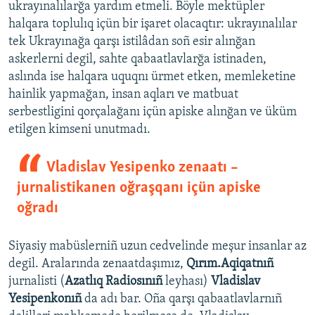
ukrayınalılarğa yardım etmeli. Böyle mektüpler
halqara toplulıq içün bir işaret olacaqtır: ukrayınalılar
tek Ukrayınağa qarşı istilâdan soñ esir alınğan
askerlerni degil, sahte qabaatlavlarğa istinaden,
aslında ise halqara uquqnı ürmet etken, memleketine
hainlik yapmağan, insan aqları ve matbuat
serbestligini qorçalağanı içün apiske alınğan ve üküm
etilgen kimseni unutmadı.
Vladislav Yesipenko zenaatı –
jurnalistikanen oğraşqanı içün apiske
oğradı
Siyasiy mabüslerniñ uzun cedvelinde meşur insanlar az
degil. Aralarında zenaatdaşımız,
Qırım.Aqiqatnıñ
jurnalisti (
Azatlıq Radiosınıñ
leyhası)
Vladislav
Yesipenkonıñ
da adı bar. Oña qarşı qabaatlavlarnıñ