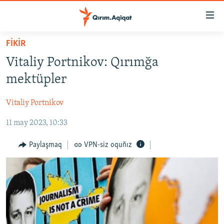
Link
açıqlığı
Esas
FİKİR
mündericege
HABERLER
Vitaliy Portnikov: Qırımğa
qaytmaq
SİYASET
Baş
mektüpler
İQTİSADİYAT
navigatsiyağa
qaytmaq
Vitaliy Portnikov
CEMİYET
Qıdıruvğa
11 may 2023, 10:33
MEDENİYET
qaytmaq
İNSAN AQLARI
Paylaşmaq
VPN-siz oquñız
VİDEO
SÜRET
BLOGLAR
FİKİR