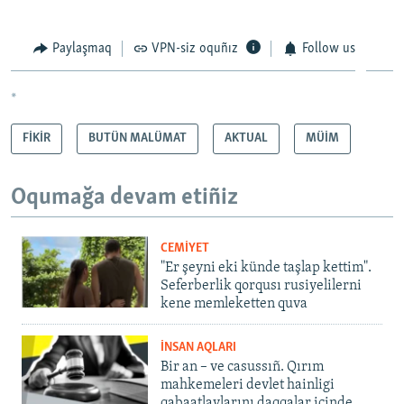
Paylaşmaq
VPN-siz oquñız
Follow us
*
FİKİR
BUTÜN MALÜMAT
AKTUAL
MÜİM
Oqumağa devam etiñiz
CEMİYET
"Er şeyni eki künde taşlap kettim".
Seferberlik qorqusı rusiyelilerni
kene memleketten quva
İNSAN AQLARI
Bir an – ve casussıñ. Qırım
mahkemeleri devlet hainligi
qabaatlavlarını daqqalar içinde