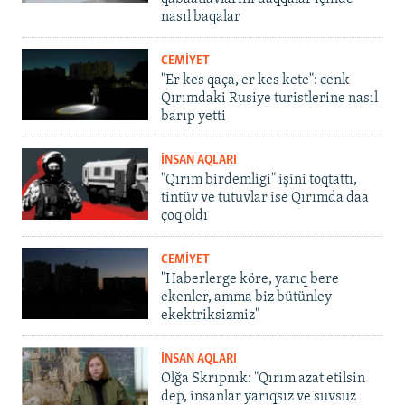
nasıl baqalar
CEMİYET
"Er kes qaça, er kes kete": cenk
Qırımdaki Rusiye turistlerine nasıl
barıp yetti
İNSAN AQLARI
"Qırım birdemligi" işini toqtattı,
tintüv ve tutuvlar ise Qırımda daa
çoq oldı
CEMİYET
"Haberlerge köre, yarıq bere
ekenler, amma biz bütünley
ekektriksizmiz"
İNSAN AQLARI
Olğa Skrıpnık: "Qırım azat etilsin
dep, insanlar yarıqsız ve suvsuz