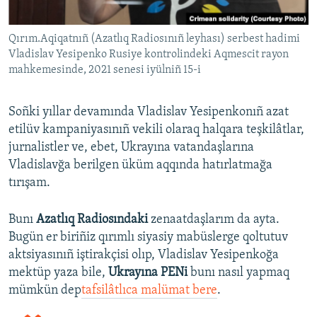
Qırım.Aqiqatnıñ (Azatlıq Radiosınıñ leyhası) serbest hadimi
Vladislav Yesipenko Rusiye kontrolindeki Aqmescit rayon
mahkemesinde, 2021 senesi iyülniñ 15-i
Soñki yıllar devamında Vladislav Yesipenkonıñ azat
etilüv kampaniyasınıñ vekili olaraq halqara teşkilâtlar,
jurnalistler ve, ebet, Ukrayına vatandaşlarına
Vladislavğa berilgen üküm aqqında hatırlatmağa
tırışam.
Bunı
Azatlıq Radiosındaki
zenaatdaşlarım da ayta.
Bugün er biriñiz qırımlı siyasiy mabüslerge qoltutuv
aktsiyasınıñ iştirakçisi olıp, Vladislav Yesipenkoğa
mektüp yaza bile,
Ukrayına PENi
bunı nasıl yapmaq
mümkün dep
tafsilâtlıca malümat bere
.