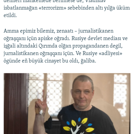
delilleri mahkemede berilmese de, Vladislav
isbatlanmağan «terrorizm» sebebinden altı yılğa üküm
etildi.
Amma epimiz bilemiz, zenaatı – jurnalistikanen
oğraşqanı içün apiske oğradı. Rusiye devlet mediası ve
işğali altındaki Qırımda olğan propagandanen degil,
jurnalistikanen oğraşqanı içün. Ve Rusiye «adliyesi»
ögünde eñ büyük cinayet bu oldı, ğaliba.