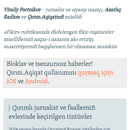
Vitaliy Portnikov
–
jurnalist ve siyasiy izaatçı,
Azatlıq
Radiosı
ve
Qırım.Aqiqatnıñ
müellifi
«Fikir» rubrikasında ifadelengen fikir-tüşünceler
müelliflerniñ noqta-i nazarını aks ettirip,
muarririyetniñ baqışlarınen bir olmaması mumkün
Bloklav ve tsenzurasız haberler!
Qırım.Aqiqat qullanımını
qurmaq içün
iOS
ve
Android
.
Qırımlı jurnalist ve faallerniñ
evlerinde keçirilgen tintüvler
2014 senesi baarde Qırımnıñ Rusiye işğalinden soñ