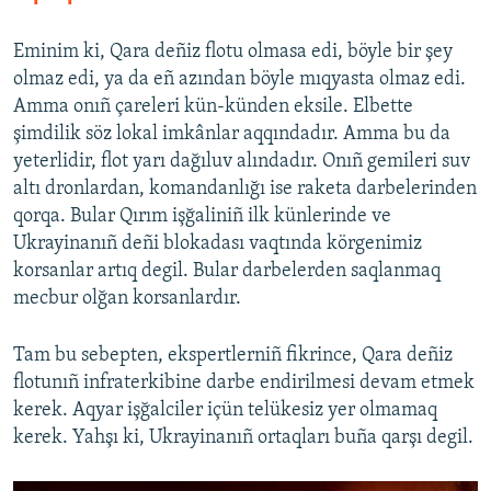
Eminim ki, Qara deñiz flotu olmasa edi, böyle bir şey
olmaz edi, ya da eñ azından böyle mıqyasta olmaz edi.
Amma onıñ çareleri kün-künden eksile. Elbette
şimdilik söz lokal imkânlar aqqındadır. Amma bu da
yeterlidir, flot yarı dağıluv alındadır. Onıñ gemileri suv
altı dronlardan, komandanlığı ise raketa darbelerinden
qorqa. Bular Qırım işğaliniñ ilk künlerinde ve
Ukrayinanıñ deñi blokadası vaqtında körgenimiz
korsanlar artıq degil. Bular darbelerden saqlanmaq
mecbur olğan korsanlardır.
Tam bu sebepten, ekspertlerniñ fikrince, Qara deñiz
flotunıñ infraterkibine darbe endirilmesi devam etmek
kerek. Aqyar işğalciler içün telükesiz yer olmamaq
kerek. Yahşı ki, Ukrayinanıñ ortaqları buña qarşı degil.