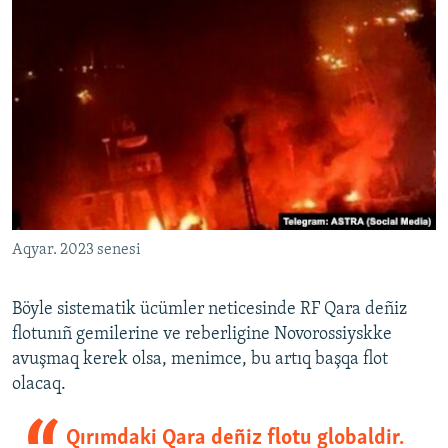
Aqyar. 2023 senesi
Böyle sistematik ücümler neticesinde RF Qara deñiz
flotunıñ gemilerine ve reberligine Novorossiyskke
avuşmaq kerek olsa, menimce, bu artıq başqa flot
olacaq.
Qırımdaki Qara deñiz flotu globaldir.