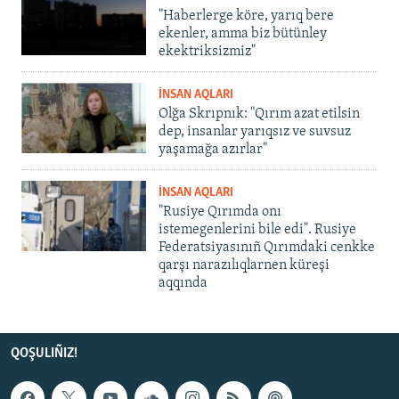
"Haberlerge köre, yarıq bere
ekenler, amma biz bütünley
ekektriksizmiz"
İNSAN AQLARI
Olğa Skrıpnık: "Qırım azat etilsin
dep, insanlar yarıqsız ve suvsuz
yaşamağa azırlar"
İNSAN AQLARI
"Rusiye Qırımda onı
istemegenlerini bile edi". Rusiye
Federatsiyasınıñ Qırımdaki cenkke
qarşı narazılıqlarnen küreşi
aqqında
QOŞULIÑIZ!