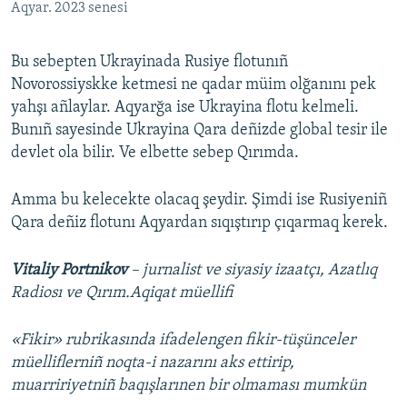
Aqyar. 2023 senesi
Bu sebepten Ukrayinada Rusiye flotunıñ
Novorossiyskke ketmesi ne qadar müim olğanını pek
yahşı añlaylar. Aqyarğa ise Ukrayina flotu kelmeli.
Bunıñ sayesinde Ukrayina Qara deñizde global tesir ile
devlet ola bilir. Ve elbette sebep Qırımda.
Amma bu kelecekte olacaq şeydir. Şimdi ise Rusiyeniñ
Qara deñiz flotunı Aqyardan sıqıştırıp çıqarmaq kerek.
Vitaliy Portnikov
– jurnalist ve siyasiy izaatçı, Azatlıq
Radiosı ve Qırım.Aqiqat müellifi
«Fikir» rubrikasında ifadelengen fikir-tüşünceler
müelliflerniñ noqta-i nazarını aks ettirip,
muarririyetniñ baqışlarınen bir olmaması mumkün