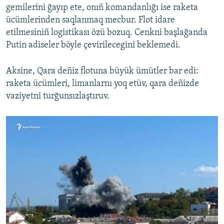
gemilerini ğayıp ete, onıñ komandanlığı ise raketa
ücümlerinden saqlanmaq mecbur. Flot idare
etilmesiniñ logistikası özü bozuq. Cenkni başlağanda
Putin adiseler böyle çevirilecegini beklemedi.
Aksine, Qara deñiz flotuna büyük ümütler bar edi:
raketa ücümleri, limanlarnı yoq etüv, qara deñizde
vaziyetni turğunsızlaştıruv.