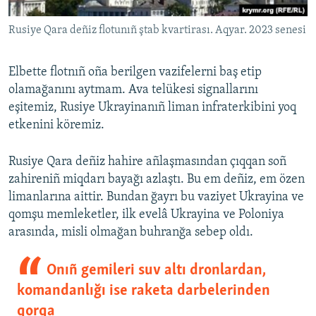
Rusiye Qara deñiz flotunıñ ştab kvartirası. Aqyar. 2023 senesi
Elbette flotnıñ oña berilgen vazifelerni baş etip
olamağanını aytmam. Ava telükesi signallarını
eşitemiz, Rusiye Ukrayinanıñ liman infraterkibini yoq
etkenini köremiz.
Rusiye Qara deñiz hahire añlaşmasından çıqqan soñ
zahireniñ miqdarı bayağı azlaştı. Bu em deñiz, em özen
limanlarına aittir. Bundan ğayrı bu vaziyet Ukrayina ve
qomşu memleketler, ilk evelâ Ukrayina ve Poloniya
arasında, misli olmağan buhranğa sebep oldı.
Onıñ gemileri suv altı dronlardan,
komandanlığı ise raketa darbelerinden
qorqa