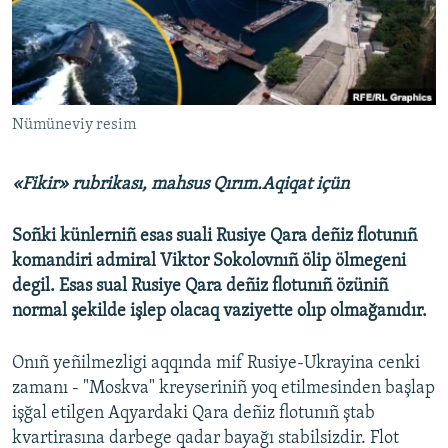
Русский
Українською
QOŞULIÑIZ!
Nümüneviy resim
«Fikir» rubrikası, mahsus Qırım.Aqiqat içün
RFE/RS bütün saytları
Soñki künlerniñ esas suali Rusiye Qara deñiz flotunıñ
komandiri admiral Viktor Sokolovnıñ ölip ölmegeni
degil. Esas sual Rusiye Qara deñiz flotunıñ özüniñ
normal şekilde işlep olacaq vaziyette olıp olmağanıdır.
Onıñ yeñilmezligi aqqında mif Rusiye-Ukrayina cenki
zamanı - "Moskva" kreyseriniñ yoq etilmesinden başlap
işğal etilgen Aqyardaki Qara deñiz flotunıñ ştab
kvartirasına darbege qadar bayağı stabilsizdir. Flot