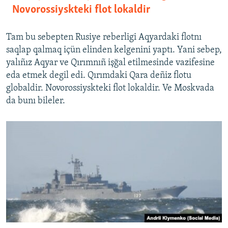
Novorossiyskteki flot lokaldir
Tam bu sebepten Rusiye reberligi Aqyardaki flotnı
saqlap qalmaq içün elinden kelgenini yaptı. Yani sebep,
yalıñız Aqyar ve Qırımnıñ işğal etilmesinde vazifesine
eda etmek degil edi. Qırımdaki Qara deñiz flotu
globaldir. Novorossiyskteki flot lokaldir. Ve Moskvada
da bunı bileler.