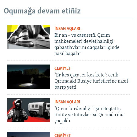
Oqumağa devam etiñiz
İNSAN AQLARI
Bir an – ve casussıñ. Qırım
mahkemeleri devlet hainligi
qabaatlavlarını daqqalar içinde
nasıl baqalar
CEMİYET
"Er kes qaça, er kes kete": cenk
Qırımdaki Rusiye turistlerine nasıl
barıp yetti
İNSAN AQLARI
"Qırım birdemligi" işini toqtattı,
tintüv ve tutuvlar ise Qırımda daa
çoq oldı
CEMİYET