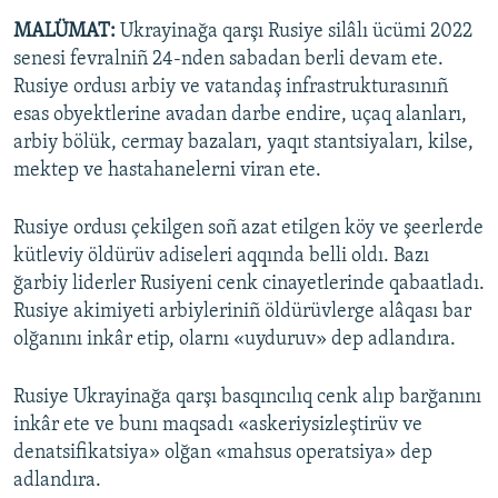
MALÜMAT:
Ukrayinağa qarşı Rusiye silâlı ücümi 2022
senesi fevralniñ 24-nden sabadan berli devam ete.
Rusiye ordusı arbiy ve vatandaş infrastrukturasınıñ
esas obyektlerine avadan darbe endire, uçaq alanları,
arbiy bölük, cermay bazaları, yaqıt stantsiyaları, kilse,
mektep ve hastahanelerni viran ete.
Rusiye ordusı çekilgen soñ azat etilgen köy ve şeerlerde
kütleviy öldürüv adiseleri aqqında belli oldı. Bazı
ğarbiy liderler Rusiyeni cenk cinayetlerinde qabaatladı.
Rusiye akimiyeti arbiyleriniñ öldürüvlerge alâqası bar
olğanını inkâr etip, olarnı «uyduruv» dep adlandıra.
Rusiye Ukrayinağa qarşı basqıncılıq cenk alıp barğanını
inkâr ete ve bunı maqsadı «askeriysizleştirüv ve
denatsifikatsiya» olğan «mahsus operatsiya» dep
adlandıra.