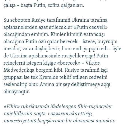
çalışa – başta Putin, soñra qalğanları.
Şu sebepten Rusiye tarafınınıñ Ukraina tarafına
apishanelerden azat etilecekler «Putin cedveli»
olacağından eminim. Kimler kimniñ vatandaşı
olacağına Putin özü qarar berecek – istese, buyruqnı
imzalar, vatandaşlıq berir, bunı endi yapqan edi – öyle
de Ukraina apishanesinde rusiyeliler çıqa! Putin
reinelerni istegen kişige «berecek» – Viktor
Medvedçukqa bergeni kibi. Rusiye tarafınıñ işçi
gruppası ise tek Kremlde teklif etilgen cedvelni
seslendirip olur. Amma bir şey deñiştirmege aqqı
olmaycaqtır.
«Fikir» rubrikasında ifadelengen fikir-tüşünceler
müelliflerniñ noqta-i nazarını aks ettirip,
muarririyetniñ baqışlarınen bir olmaması mumkün