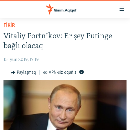
Link
açıqlığı
Esas
FİKİR
mündericege
HABERLER
Vitaliy Portnikov: Er şey Putinge
qaytmaq
SİYASET
Baş
bağlı olacaq
İQTİSADİYAT
navigatsiyağa
qaytmaq
15 iyün 2019, 17:19
CEMİYET
Qıdıruvğa
MEDENİYET
Paylaşmaq
VPN-siz oquñız
qaytmaq
İNSAN AQLARI
VİDEO
SÜRET
BLOGLAR
FİKİR