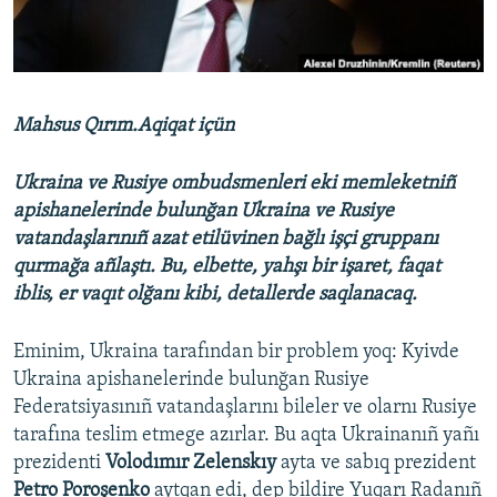
Русский
Українською
Mahsus Qırım.Aqiqat içün
QOŞULIÑIZ!
Ukraina ve Rusiye ombudsmenleri eki memleketniñ
apishanelerinde bulunğan Ukraina ve Rusiye
vatandaşlarınıñ azat etilüvinen bağlı işçi gruppanı
RFE/RS bütün saytları
qurmağa añlaştı. Bu, elbette, yahşı bir işaret, faqat
iblis, er vaqıt olğanı kibi, detallerde saqlanacaq.
Eminim, Ukraina tarafından bir problem yoq: Kyivde
Ukraina apishanelerinde bulunğan Rusiye
Federatsiyasınıñ vatandaşlarını bileler ve olarnı Rusiye
tarafına teslim etmege azırlar. Bu aqta Ukrainanıñ yañı
prezidenti
Volodımır Zelenskıy
ayta ve sabıq prezident
Petro Poroşenko
aytqan edi, dep bildire Yuqarı Radanıñ