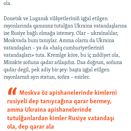
ola.
Donetsk ve Lugansk vilâyetleriniñ işğal etilgen
rayonlarında qanunsız tutulğan Ukraina vatandaşlarına
ise Rusiye bağlı olmağa istemey. Olar – ukrainalılar,
Moskvada bunı tanıylar. Amma olarnı da Ukraina
vatandaşları – ya da «halq cumhuriyetleriniñ
vatandaşları» tuta. Kremlge köre, bu iç zıddiyet ola,
Minskte soñuna qadar añlaşıñız. Daa doğrusı, soñuna
qadar degil, pek adiy bir şey: başta işğal etilgen
rayonlarnıñ ayrı statusı, soñra – esirler.
Moskva öz apishanelerinde kimlerni
rusiyeli dep tanıycağına qarar bermey,
amma Ukraina apishanelerinde
tutulğanlardan kimler Rusiye vatandaşı
ola, dep qarar ala