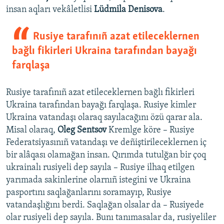
insan aqları vekâletlisi
Lüdmila Denisova
.
Rusiye tarafınıñ azat etileceklernen
bağlı fikirleri Ukraina tarafından bayağı
farqlaşa
Rusiye tarafınıñ azat etileceklernen bağlı fikirleri
Ukraina tarafından bayağı farqlaşa. Rusiye kimler
Ukraina vatandaşı olaraq sayılacağını özü qarar ala.
Misal olaraq,
Oleg Sentsov
Kremlge köre – Rusiye
Federatsiyasınıñ vatandaşı ve deñiştirileceklernen iç
bir alâqası olamağan insan. Qırımda tutulğan bir çoq
ukrainalı rusiyeli dep sayıla – Rusiye ilhaq etilgen
yarımada sakinlerine olarnıñ istegini ve Ukraina
pasportını saqlağanlarını soramayıp, Rusiye
vatandaşlığını berdi. Saqlağan olsalar da – Rusiyede
olar rusiyeli dep sayıla. Bunı tanımasalar da, rusiyeliler