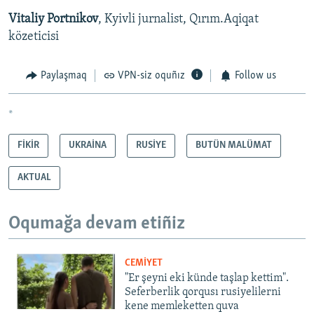
Vitaliy Portnikov
, Kyivli jurnalist, Qırım.Aqiqat
közeticisi
Paylaşmaq
VPN-siz oquñız
Follow us
*
FİKİR
UKRAİNA
RUSİYE
BUTÜN MALÜMAT
AKTUAL
Oqumağa devam etiñiz
CEMİYET
"Er şeyni eki künde taşlap kettim".
Seferberlik qorqusı rusiyelilerni
kene memleketten quva