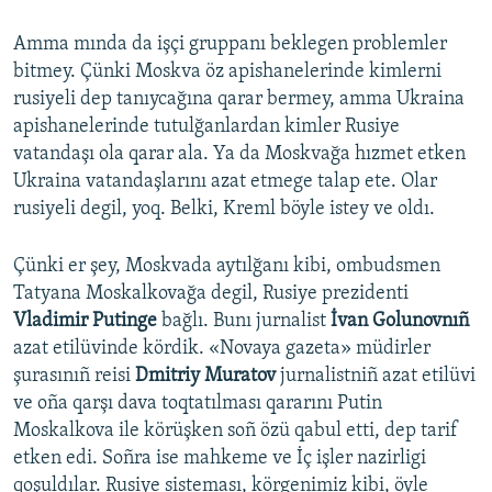
Amma mında da işçi gruppanı beklegen problemler
bitmey. Çünki Moskva öz apishanelerinde kimlerni
rusiyeli dep tanıycağına qarar bermey, amma Ukraina
apishanelerinde tutulğanlardan kimler Rusiye
vatandaşı ola qarar ala. Ya da Moskvağa hızmet etken
Ukraina vatandaşlarını azat etmege talap ete. Olar
rusiyeli degil, yoq. Belki, Kreml böyle istey ve oldı.
Çünki er şey, Moskvada aytılğanı kibi, ombudsmen
Tatyana Moskalkovağa degil, Rusiye prezidenti
Vladimir Putinge
bağlı. Bunı jurnalist
İvan Golunovnıñ
azat etilüvinde kördik. «Novaya gazeta» müdirler
şurasınıñ reisi
Dmitriy Muratov
jurnalistniñ azat etilüvi
ve oña qarşı dava toqtatılması qararını Putin
Moskalkova ile körüşken soñ özü qabul etti, dep tarif
etken edi. Soñra ise mahkeme ve İç işler nazirligi
qoşuldılar. Rusiye sisteması, körgenimiz kibi, öyle