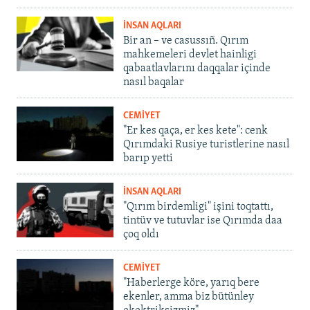
İNSAN AQLARI
Bir an – ve casussıñ. Qırım
mahkemeleri devlet hainligi
qabaatlavlarını daqqalar içinde
nasıl baqalar
CEMİYET
"Er kes qaça, er kes kete": cenk
Qırımdaki Rusiye turistlerine nasıl
barıp yetti
İNSAN AQLARI
"Qırım birdemligi" işini toqtattı,
tintüv ve tutuvlar ise Qırımda daa
çoq oldı
CEMİYET
"Haberlerge köre, yarıq bere
ekenler, amma biz bütünley