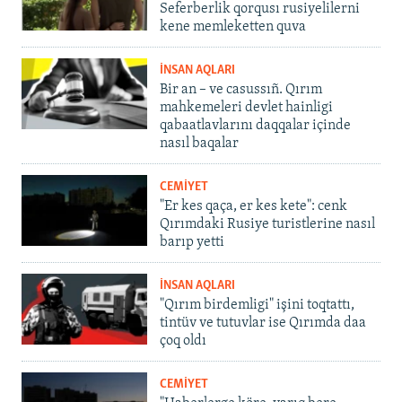
Seferberlik qorqusı rusiyelilerni
kene memleketten quva
İNSAN AQLARI
Bir an – ve casussıñ. Qırım
mahkemeleri devlet hainligi
qabaatlavlarını daqqalar içinde
nasıl baqalar
CEMİYET
"Er kes qaça, er kes kete": cenk
Qırımdaki Rusiye turistlerine nasıl
barıp yetti
İNSAN AQLARI
"Qırım birdemligi" işini toqtattı,
tintüv ve tutuvlar ise Qırımda daa
çoq oldı
CEMİYET