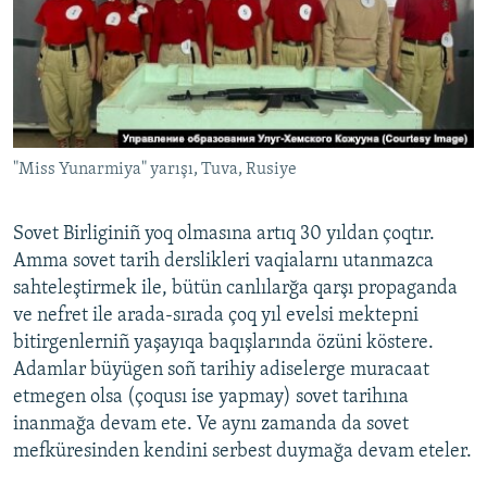
"Miss Yunarmiya" yarışı, Tuva, Rusiye
Sovet Birliginiñ yoq olmasına artıq 30 yıldan çoqtır.
Amma sovet tarih derslikleri vaqialarnı utanmazca
sahteleştirmek ile, bütün canlılarğa qarşı propaganda
ve nefret ile arada-sırada çoq yıl evelsi mektepni
bitirgenlerniñ yaşayıqa baqışlarında özüni köstere.
Adamlar büyügen soñ tarihiy adiselerge muracaat
etmegen olsa (çoqusı ise yapmay) sovet tarihına
inanmağa devam ete. Ve aynı zamanda da sovet
mefküresinden kendini serbest duymağa devam eteler.