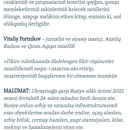
cenklerniñ ve çatışmalarnıñ temelini qoyğan, qomşu
memleketlerniñ sakinleriniñ kelecek nesillerini
ölümge, azapqa mahküm etken kitap, eminim ki, asıl
ahlâqsızlıq derligidir.
Vitaliy Portnikov
–
jurnalist ve siyasiy izaatçı, Azatlıq
Radiosı ve Qırım.Aqiqat müellifi
«Fikir» rubrikasında ifadelengen fikir-tüşünceler
müelliflerniñ noqta-i nazarını aks ettirip,
muarririyetniñ baqışlarınen bir olmaması mumkün
MALÜMAT:
Ukrayinağa qarşı Rusiye silâlı ücümi 2022
senesi fevralniñ 24-nden sabadan berli devam ete.
Rusiye ordusı arbiy ve vatandaş infrastrukturasınıñ
esas obyektlerine avadan darbe endire, uçaq alanları,
arbiy bölük, cermay bazaları, yaqıt stantsiyaları, kilse,
mektep ve hastahanelerni viran ete.