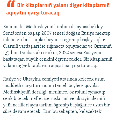
Bir kitaplarnıñ yalanı diger kitaplarnıñ
aqiqatnı qarşı turacaq
Eminim ki, Medinskiyniñ kitabını da aynısı bekley.
Sentâbrden başlap 2007 senesi doğğan Rusiye mektep
talebeleri bu kitaplar boyunca ögrenip başlaycaqlar.
Olarnıñ yaşdaşları ise sığınaqta oquycaqlar ve Qırımnıñ
işğalini, Donbastaki cenkni, 2022 senesi Rusiyeniñ
başlataqan büyük cenkini ögrenecekler. Bir kitaplarnıñ
yalanı diger kitaplarnıñ aqiqatına qarşı turacaq.
Rusiye ve Ukrayina cemiyeti arasında kelecek uzun
müddetli qarşı turmaqnıñ temeli böylece qoyula.
Medinskiyniñ dersligi, menimce, öz rolüni oynacaq:
cenk bitecek, nefret ise ruslarnıñ ve ukrayinalerniñ
yañı nesilleri aynı tarihnı ögrenip başlağance uzun bir
süre devam etecek. Tam bu sebepten, kelecekteki