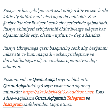
Rusiye ordusı çekilgen soñ azat etilgen köy ve şeerlerde
kütleviy öldürüv adiseleri aqqında belli oldı. Bazı
ğarbiy liderler Rusiyeni cenk cinayetlerinde qabaatladı.
Rusiye akimiyeti arbiyleriniñ öldürüvlerge alâqası bar
olğanını inkâr etip, olarnı «uyduruv» dep adlandıra.
Rusiye Ukrayinağa qarşı basqıncılıq cenk alıp barğanını
inkâr ete ve bunı maqsadı «askeriysizleştirüv ve
denatsifikatsiya» olğan «mahsus operatsiya» dep
adlandıra.
Roskomnadzor
Qırım.Aqiqat
saytını blok etti.
Qırım.Aqiqatnı
küzgü saytı vastasınen oqumaq
mümkün:
https://d2a3ebzji45ji0.cloudfront.net
. Esas
adise-vaqialarnı
Qırım.Aqiqatnıñ
Telegram
ve
İnstagram
saifelerinden taqip etiñiz.