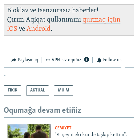
Bloklav ve tsenzurasız haberler!
Qırım.Aqiqat qullanımını
qurmaq içün
iOS
ve
Android
.
Paylaşmaq
VPN-siz oquñız
Follow us
*
FİKİR
AKTUAL
MÜİM
Oqumağa devam etiñiz
CEMİYET
"Er şeyni eki künde taşlap kettim".