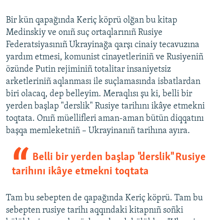
Bir kün qapağında Keriç köprü olğan bu kitap
Medinskiy ve onıñ suç ortaqlarınıñ Rusiye
Federatsiyasınıñ Ukrayinağa qarşı cinaiy tecavuzına
yardım etmesi, komunist cinayetleriniñ ve Rusiyeniñ
özünde Putin rejiminiñ totalitar insaniyetsiz
arketleriniñ aqlanması ile suçlamasında isbatlardan
biri olacaq, dep belleyim. Meraqlısı şu ki, belli bir
yerden başlap "derslik" Rusiye tarihını ikâye etmekni
toqtata. Onıñ müellifleri aman-aman bütün diqqatını
başqa memleketniñ – Ukrayinanıñ tarihına ayıra.
Belli bir yerden başlap "derslik" Rusiye
tarihını ikâye etmekni toqtata
Tam bu sebepten de qapağında Keriç köprü. Tam bu
sebepten rusiye tarihı aqqındaki kitapnıñ soñki