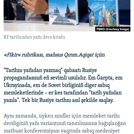
Русский
Українською
QOŞULIÑIZ!
RF tarihından yañı ders kitabı
«Fikir» rubrikası, mahsus Qırım.Aqiqat içün
RFE/RS bütün saytları
"Tarihnı yañıdan yazmaq" qabaatı Rusiye
propagandasınıñ eñ sevimli usulıdır. Em Ğarpta, em
Ukrayinada, em de Sovet birliginiñ diger sabıq
memleketlerinde – er kes tarafından "tarih yañıdan
yazıla". Tek bir Rusiye tarihnı asıl şekilde saqlay.
Aynı zamanda, üyken sınıflar içün memleket tarihı
dersliginiñ yañı variantınıñ tanıtılmasına bağışlanğan
matbuat konferentsiyası vaqıtnda sabıq medeniyet