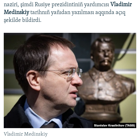
naziri, şimdi Rusiye prezidintiniñ yardımcısı
Vladimir
Medinskiy
tarihnıñ yañıdan yazılması aqqında açıq
şekilde bildirdi.
Vladimir Medinskiy