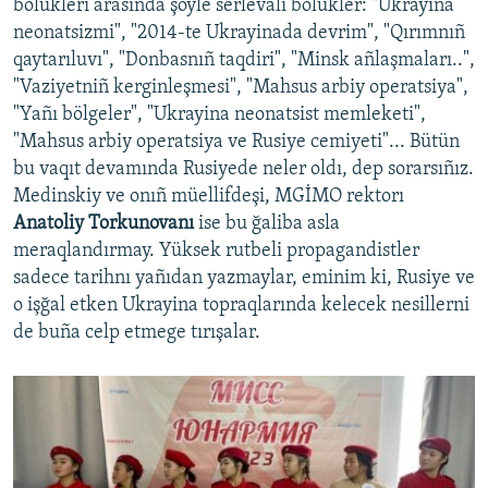
bölükleri arasında şöyle serlevalı bölükler: "Ukrayina
neonatsizmi", "2014-te Ukrayinada devrim", "Qırımnıñ
qaytarıluvı", "Donbasnıñ taqdiri", "Minsk añlaşmaları..",
"Vaziyetniñ kerginleşmesi", "Mahsus arbiy operatsiya",
"Yañı bölgeler", "Ukrayina neonatsist memleketi",
"Mahsus arbiy operatsiya ve Rusiye cemiyeti"... Bütün
bu vaqıt devamında Rusiyede neler oldı, dep sorarsıñız.
Medinskiy ve onıñ müellifdeşi, MGİMO rektorı
Anatoliy Torkunovanı
ise bu ğaliba asla
meraqlandırmay. Yüksek rutbeli propagandistler
sadece tarihnı yañıdan yazmaylar, eminim ki, Rusiye ve
o işğal etken Ukrayina topraqlarında kelecek nesillerni
de buña celp etmege tırışalar.