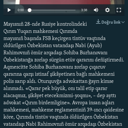
Auto
Русский
0:00
3:38
240p
Українською
Doğru link
Mayısnıñ 28-nde Rusiye kontrolindeki
360p
Qırım Yuqarı mahkemesi Qırımda
QOŞULIÑIZ!
mayısnıñ başında FSB keçirgen tintüv vaqtında
480p
Auto
240p
360p
480p
öldürilgen Özbekistan vatandaşı Nabi (Ayub)
720p
Rahimovnıñ ömür arqadaşı Sohiba Burhanovanı
720p
1080p
1080p
Özbekistanğa zorlap sürgün etüv qararını deñiştirmedi.
RFE/RS bütün saytları
Aqmescitte Sohiba Burhanovanı zorlap çıqaruv
qararına qarşı istinaf şikâyetinen bağlı mahkemeni
polis sarıp aldı. Oturışuvğa advokattan ğayrı kimse
alınmadı. «Qarar pek büyük, onı talil etip qarar
alacaqmız, şikâyet etecekmizmi-yoqmı», – dep ayttı
advokat «Qırım birdemligine». Avropa insan aqları
mahkemesi, mahkeme reglamentiniñ 39-ıncı qaidesine
köre, Qırımda tintüv vaqtında öldürilgen Özbekistan
vatandaşı Nabi Rahimovnıñ ömür arqadaşı Özbekistan