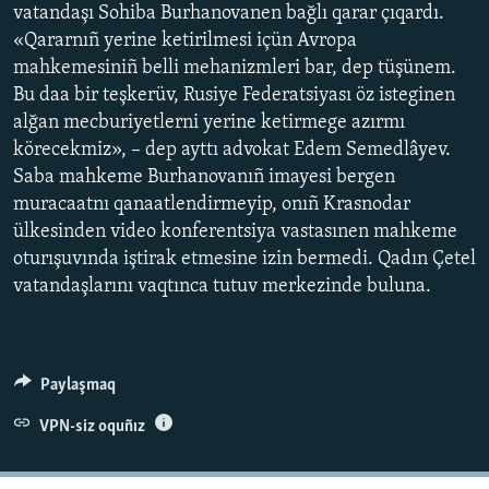
vatandaşı Sohiba Burhanovanen bağlı qarar çıqardı.
«Qararnıñ yerine ketirilmesi içün Avropa
mahkemesiniñ belli mehanizmleri bar, dep tüşünem.
Bu daa bir teşkerüv, Rusiye Federatsiyası öz isteginen
alğan mecburiyetlerni yerine ketirmege azırmı
körecekmiz», – dep ayttı advokat Edem Semedlâyev.
Saba mahkeme Burhanovanıñ imayesi bergen
muracaatnı qanaatlendirmeyip, onıñ Krasnodar
ülkesinden video konferentsiya vastasınen mahkeme
oturışuvında iştirak etmesine izin bermedi. Qadın Çetel
vatandaşlarını vaqtınca tutuv merkezinde buluna.
Paylaşmaq
VPN-siz oquñız