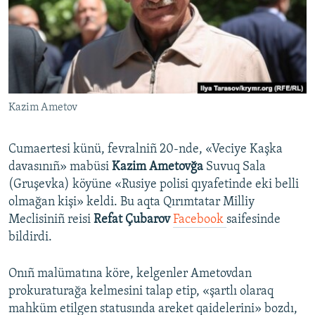
Русский
Українською
QOŞULIÑIZ!
Kazim Ametov
Cumaertesi künü, fevralniñ 20-nde, «Veciye Kaşka
RFE/RS bütün saytları
davasınıñ» mabüsi
Kazim Ametovğa
Suvuq Sala
(Gruşevka) köyüne «Rusiye polisi qıyafetinde eki belli
olmağan kişi» keldi. Bu aqta Qırımtatar Milliy
Meclisiniñ reisi
Refat Çubarov
Facebook
saifesinde
bildirdi.
Onıñ malümatına köre, kelgenler Ametovdan
prokuraturağa kelmesini talap etip, «şartlı olaraq
mahküm etilgen statusında areket qaidelerini» bozdı,