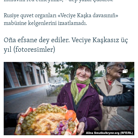
Rusiye quvet organları «Veciye Kaşka davasınıñ»
mabüsine kelgenlerini izaatlamadı.
Oña efsane dey ediler. Veciye Kaşkasız üç
yıl (fotoresimler)