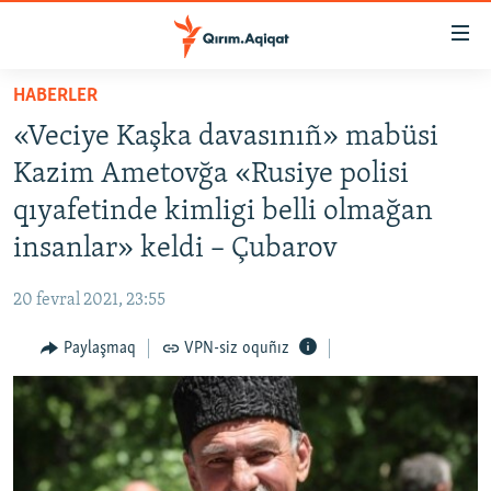
Link
açıqlığı
Esas
HABERLER
mündericege
HABERLER
«Veciye Kaşka davasınıñ» mabüsi
qaytmaq
SİYASET
Baş
Kazim Ametovğa «Rusiye polisi
İQTİSADİYAT
navigatsiyağa
qıyafetinde kimligi belli olmağan
qaytmaq
CEMİYET
insanlar» keldi – Çubarov
Qıdıruvğa
MEDENİYET
qaytmaq
20 fevral 2021, 23:55
İNSAN AQLARI
Paylaşmaq
VPN-siz oquñız
VİDEO
SÜRET
BLOGLAR
FİKİR