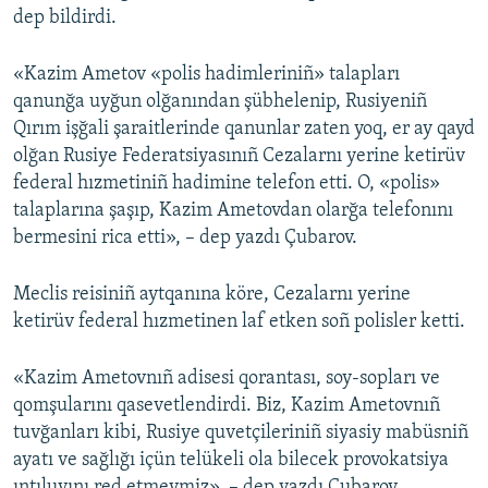
dep bildirdi.
«Kazim Ametov «polis hadimleriniñ» talapları
qanunğa uyğun olğanından şübhelenip, Rusiyeniñ
Qırım işğali şaraitlerinde qanunlar zaten yoq, er ay qayd
olğan Rusiye Federatsiyasınıñ Cezalarnı yerine ketirüv
federal hızmetiniñ hadimine telefon etti. O, «polis»
talaplarına şaşıp, Kazim Ametovdan olarğa telefonını
bermesini rica etti», – dep yazdı Çubarov.
Meclis reisiniñ aytqanına köre, Cezalarnı yerine
ketirüv federal hızmetinen laf etken soñ polisler ketti.
«Kazim Ametovnıñ adisesi qorantası, soy-sopları ve
qomşularını qasevetlendirdi. Biz, Kazim Ametovnıñ
tuvğanları kibi, Rusiye quvetçileriniñ siyasiy mabüsniñ
ayatı ve sağlığı içün telükeli ola bilecek provokatsiya
ıntıluvını red etmeymiz», – dep yazdı Çubarov.