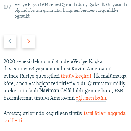
Veciye Kaşka 1934 senesi Qırımda dünyağa keldi. On yaşında
1/7
olğanda bütün qırımtatar halqınen beraber sürgünlikke
oğratıldı
P
N
r
e
e
x
v
t
2020 senesi dekabrniñ 4-nde «Veciye Kaşka
i
s
davasınıñ» 63 yaşında mabüsi Kazim Ametovnıñ
o
l
evinde Rusiye quvetçileri
tintüv keçirdi
. İlk malümatqa
u
i
köre, anda «tahqiqat tedbirleri» oldı. Qırımtatar milliy
s
d
areketiniñ faali
Nariman Celâl
bildirgenine köre, FSB
s
e
hadimleriniñ tintüvi Ametovnıñ
oğlunen bağlı
.
l
i
Ametov, evlerinde keçirilgen tintüv
tafsilâtları aqqında
d
tarif etti.
e