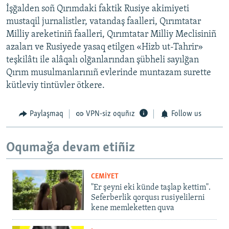
İşğalden soñ Qırımdaki faktik Rusiye akimiyeti
mustaqil jurnalistler, vatandaş faalleri, Qırımtatar
Milliy areketiniñ faalleri, Qırımtatar Milliy Meclisiniñ
azaları ve Rusiyede yasaq etilgen «Hizb ut-Tahrir»
teşkilâtı ile alâqalı olğanlarından şübheli sayılğan
Qırım musulmanlarınıñ evlerinde muntazam surette
kütleviy tintüvler ötkere.
Paylaşmaq
VPN-siz oquñız
Follow us
Oqumağa devam etiñiz
CEMİYET
"Er şeyni eki künde taşlap kettim".
Seferberlik qorqusı rusiyelilerni
kene memleketten quva