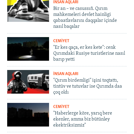
İNSAN AQLARI
Bir an – ve casussıñ. Qırım
mahkemeleri devlet hainligi
qabaatlavlarını daqqalar içinde
nasıl baqalar
CEMİYET
"Er kes qaça, er kes kete": cenk
Qırımdaki Rusiye turistlerine nasıl
barıp yetti
İNSAN AQLARI
"Qırım birdemligi" işini toqtattı,
tintüv ve tutuvlar ise Qırımda daa
çoq oldı
CEMİYET
"Haberlerge köre, yarıq bere
ekenler, amma biz bütünley
ekektriksizmiz"