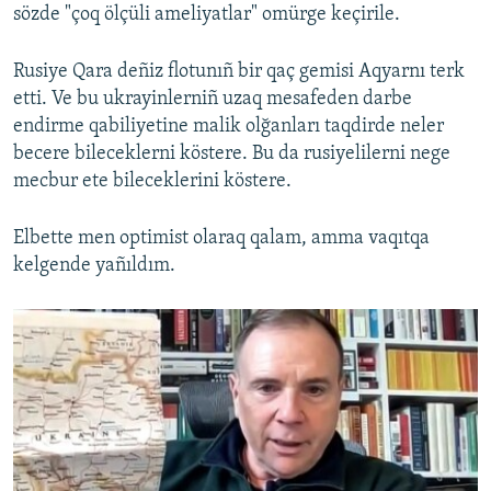
sözde "çoq ölçüli ameliyatlar" omürge keçirile.
Rusiye Qara deñiz flotunıñ bir qaç gemisi Aqyarnı terk
etti. Ve bu ukrayinlerniñ uzaq mesafeden darbe
endirme qabiliyetine malik olğanları taqdirde neler
becere bileceklerni köstere. Bu da rusiyelilerni nege
mecbur ete bileceklerini köstere.
Elbette men optimist olaraq qalam, amma vaqıtqa
kelgende yañıldım.