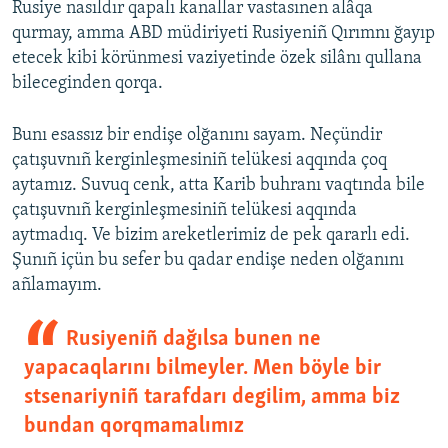
Rusiye nasıldır qapalı kanallar vastasınen alâqa
qurmay, amma ABD müdiriyeti Rusiyeniñ Qırımnı ğayıp
etecek kibi körünmesi vaziyetinde özek silânı qullana
bileceginden qorqa.
Bunı esassız bir endişe olğanını sayam. Neçündir
çatışuvnıñ kerginleşmesiniñ telükesi aqqında çoq
aytamız. Suvuq cenk, atta Karib buhranı vaqtında bile
çatışuvnıñ kerginleşmesiniñ telükesi aqqında
aytmadıq. Ve bizim areketlerimiz de pek qararlı edi.
Şunıñ içün bu sefer bu qadar endişe neden olğanını
añlamayım.
Rusiyeniñ dağılsa bunen ne
yapacaqlarını bilmeyler. Men böyle bir
stsenariyniñ tarafdarı degilim, amma biz
bundan qorqmamalımız