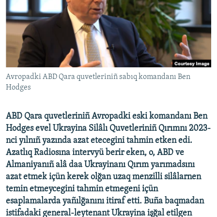
Русский
Українською
QOŞULIÑIZ!
Avropadki ABD Qara quvetleriniñ sabıq komandanı Ben
Hodges
RFE/RS bütün saytları
ABD Qara quvetleriniñ Avropadki eski komandanı Ben
Hodges evel Ukrayina Silâlı Quvetleriniñ Qırımnı 2023-
nci yılnıñ yazında azat etecegini tahmin etken edi.
Azatlıq Radiosına intervyü berir eken, o, ABD ve
Almaniyanıñ alâ daa Ukrayinanı Qırım yarımadsını
azat etmek içün kerek olğan uzaq menzilli silâlarnen
temin etmeycegini tahmin etmegeni içün
esaplamalarda yañılğanını itiraf etti. Buña baqmadan
istifadaki general-leytenant Ukrayina işğal etilgen