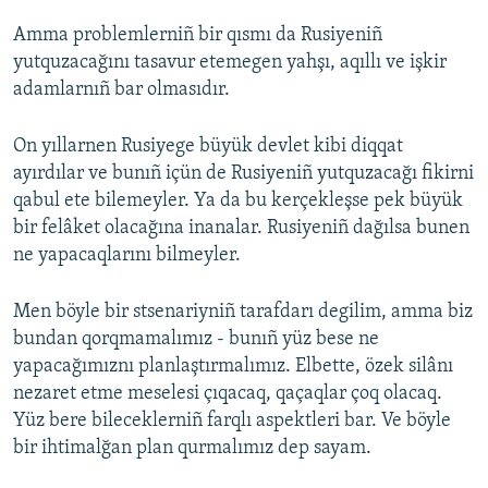
Amma problemlerniñ bir qısmı da Rusiyeniñ
yutquzacağını tasavur etemegen yahşı, aqıllı ve işkir
adamlarnıñ bar olmasıdır.
On yıllarnen Rusiyege büyük devlet kibi diqqat
ayırdılar ve bunıñ içün de Rusiyeniñ yutquzacağı fikirni
qabul ete bilemeyler. Ya da bu kerçekleşse pek büyük
bir felâket olacağına inanalar. Rusiyeniñ dağılsa bunen
ne yapacaqlarını bilmeyler.
Men böyle bir stsenariyniñ tarafdarı degilim, amma biz
bundan qorqmamalımız - bunıñ yüz bese ne
yapacağımıznı planlaştırmalımız. Elbette, özek silânı
nezaret etme meselesi çıqacaq, qaçaqlar çoq olacaq.
Yüz bere bileceklerniñ farqlı aspektleri bar. Ve böyle
bir ihtimalğan plan qurmalımız dep sayam.