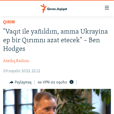
Link
açıqlığı
Esas
QIRIM
mündericege
HABERLER
"Vaqıt ile yañıldım, amma Ukrayina
qaytmaq
SİYASET
Baş
ep bir Qırımnı azat etecek" – Ben
İQTİSADİYAT
navigatsiyağa
Hodges
qaytmaq
CEMİYET
Qıdıruvğa
Azatlıq Radiosı
MEDENİYET
qaytmaq
09 noyabr 2023, 22:12
İNSAN AQLARI
VİDEO
Paylaşmaq
VPN-siz oquñız
SÜRET
BLOGLAR
FİKİR