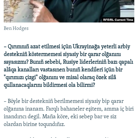
Ben Hodges
– Qırımnıñ azat etilmesi içün Ukrayinağa yeterli arbiy
destekniñ köstermemesi siyasiy bir qarar olğanını
sayasızmı? Bunıñ sebebi, Rusiye liderleriniñ bazı qapalı
alâqa kanalları vastasınen bunıñ kendileri içün bir
"qırımızı çizgi" olğanını ve misal olaraq özek silâ
qullanacaqlarını bildirmesi ola bilirmi?
– Böyle bir destekniñ berilmemesi siyasiy bip qarar
olğanına inanam. Farqlı bahaneler eşitem, amma iç biri
inandırıcı degil. Maña köre, eki sebep bar ve siz
olardan birine toqundıñız.