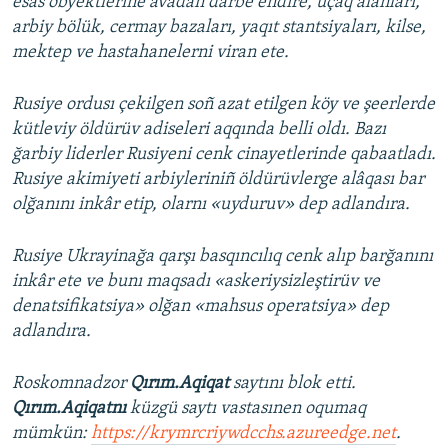
esas obyektlerine avadan darbe endire, uçaq alanları,
arbiy bölük, cermay bazaları, yaqıt stantsiyaları, kilse,
mektep ve hastahanelerni viran ete.
Rusiye ordusı çekilgen soñ azat etilgen köy ve şeerlerde
kütleviy öldürüv adiseleri aqqında belli oldı. Bazı
ğarbiy liderler Rusiyeni cenk cinayetlerinde qabaatladı.
Rusiye akimiyeti arbiyleriniñ öldürüvlerge alâqası bar
olğanını inkâr etip, olarnı «uyduruv» dep adlandıra.
Rusiye Ukrayinağa qarşı basqıncılıq cenk alıp barğanını
inkâr ete ve bunı maqsadı «askeriysizleştirüv ve
denatsifikatsiya» olğan «mahsus operatsiya» dep
adlandıra.
Roskomnadzor
Qırım.Aqiqat
saytını blok etti.
Qırım.Aqiqatnı
küzgü saytı vastasınen oqumaq
mümkün:
https://krymrcriywdcchs.azureedge.net
.