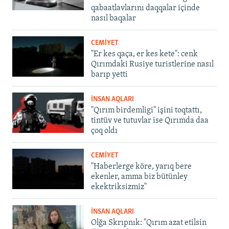
qabaatlavlarını daqqalar içinde
nasıl baqalar
CEMİYET
"Er kes qaça, er kes kete": cenk
Qırımdaki Rusiye turistlerine nasıl
barıp yetti
İNSAN AQLARI
"Qırım birdemligi" işini toqtattı,
tintüv ve tutuvlar ise Qırımda daa
çoq oldı
CEMİYET
"Haberlerge köre, yarıq bere
ekenler, amma biz bütünley
ekektriksizmiz"
İNSAN AQLARI
Olğa Skrıpnık: "Qırım azat etilsin