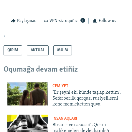
Paylaşmaq
VPN-siz oquñız
Follow us
*
QIRIM
AKTUAL
MÜİM
Oqumağa devam etiñiz
CEMİYET
"Er şeyni eki künde taşlap kettim".
Seferberlik qorqusı rusiyelilerni
kene memleketten quva
İNSAN AQLARI
Bir an – ve casussıñ. Qırım
mahkemeleri devlet hainligi