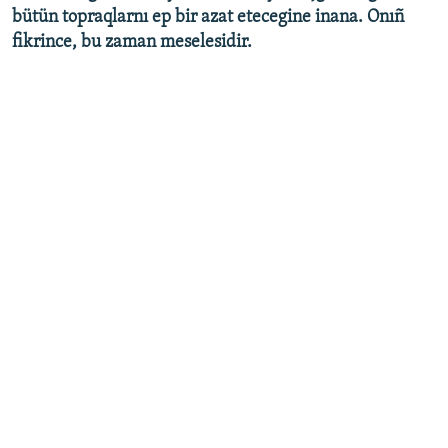
bütün topraqlarnı ep bir azat etecegine inana. Onıñ
fikrince, bu zaman meselesidir.