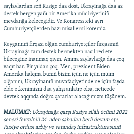
saylavlardan soñ Rusige daa dost, Ukrayinağa daa az
destek bergen yañı bir Amerika müdiriyetiniñ
meydanğa kelecegidir. Ve Kongressteki ayrı
Cumhuriyetçilerden bazı misallerni köremiz.
Reygannıñ fırqası olğan cumhuriyetçiler fırqasınıñ
Ukrayinağa tam destek bermekten nasıl red ete
bilecegine inanmaq qıyın. Amma saylavlarğa daa çoq
vaqıt bar. Bir yıldan çoq. Men, prezident Biden
Amerika halqına bunıñ bizim içün ne içün müim
olğanını, Ukrayinanıñ muvafaqiyetinde ne içün fayda
elde etkenimizni daa yahşı añlatıp olsa, neticede
devtek aqqında doğru qararlar alacağımıznı tüşünem.
MALÜMAT:
Ukrayinağa qarşı Rusiye silâlı ücümi 2022
senesi fevralniñ 24-nden sabadan berli devam ete.
Rusiye ordusı arbiy ve vatandaş infrastrukturasınıñ