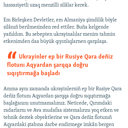
hassasiyetli uzaq menzilli silâlar kerek.
Em Birleşken Devletler, em Almaniya şimdilik böyle
silânıñ berilmesinden red ettiler. Buña kelgende
yañıldım. Bu sebepten ukrayinalılar menim tahmin
etkenimden daa büyük qıyınlıqlarnen qarşılaşa.
Ukrayinler ep bir Rusiye Qara deñiz
flotunı Aqyardan şarqqa doğru
sıqıştırmağa başladı
Amma aynı zamanda ukrayinlerniñ ep bir Rusiye Qara
deñiz flotunı Aqyardan şarqqa doğru sıqıştırmağa
başlağanını unutmamalımız. Neticede, Qırımdaki
radarlarnı ve Ava mudafaa sistemalırını yoq etken ve
tehnik destek obyektlerine ve Qara deñiz flotunıñ
Aqyardaki ştabına darbe endirmege imkân bergen