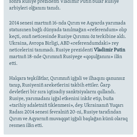
soñra Rusiye prezidenti Vladimir Putin bular Rusiye
arbiyleri olğanını tanıdı.
2014 senesi martnıñ 16-nda Qırım ve Aqyarda yarımada
statusınen bağlı dünyada tanılmağan «referendum» olıp
keçti, onıñ neticesinde Rusiye Qırımnı öz terkibine aldı.
Ukraina, Avropa Birligi, ABD «referendumdaki» rey
neticelerini tanımadı. Rusiye prezidenti
Vladimir Putin
martnıñ 18-nde Qırımnıñ Rusiyege «qoşulğanını» ilân
etti.
Halqara teşkilâtlar, Qırımnıñ işğali ve ilhaqını qanunsız
tanıp, Rusiyeniñ areketlerini takbih ettiler. Ğarp
devletleri bir sıra iqtisadiy sanktsiyalarnı qullandı.
Rusiye, yarımadanı işğal etkenini inkâr etip, buña
«tarihiy adaletniñ tiklenmesi», dey. Ukrainanıñ Yuqarı
Radası 2014 senesi fevralniñ 20-ni, Rusiye tarafından
Qırım ve Aqyarnıñ muvaqqat işğali başlağan künü olaraq
resmen ilân etti.