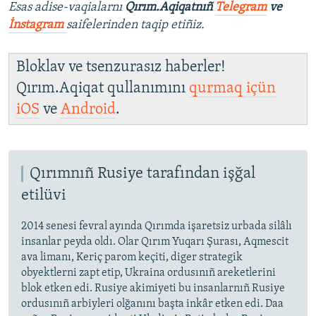
Esas adise-vaqialarnı
Qırım.Aqiqatnıñ
Telegram
ve
İnstagram
saifelerinden taqip etiñiz.
Bloklav ve tsenzurasız haberler!
Qırım.Aqiqat qullanımını
qurmaq içün
iOS
ve
Android
.
Qırımnıñ Rusiye tarafından işğal
etilüvi
2014 senesi fevral ayında Qırımda işaretsiz urbada silâlı
insanlar peyda oldı. Olar Qırım Yuqarı Şurası, Aqmescit
ava limanı, Keriç parom keçiti, diger strategik
obyektlerni zapt etip, Ukraina ordusınıñ areketlerini
blok etken edi. Rusiye akimiyeti bu insanlarnıñ Rusiye
ordusınıñ arbiyleri olğanını başta inkâr etken edi. Daa