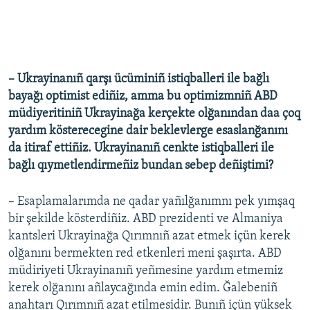
– Ukrayinanıñ qarşı ücüminiñ istiqballeri ile bağlı
bayağı optimist ediñiz, amma bu optimizmniñ ABD
müdiyeritiniñ Ukrayinağa kerçekte olğanından daa çoq
yardım kösterecegine dair beklevlerge esaslanğanını
da itiraf ettiñiz. Ukrayinanıñ cenkte istiqballeri ile
bağlı qıymetlendirmeñiz bundan sebep deñiştimi?
– Esaplamalarımda ne qadar yañılğanımnı pek yımşaq
bir şekilde kösterdiñiz. ABD prezidenti ve Almaniya
kantsleri Ukrayinağa Qırımnıñ azat etmek içün kerek
olğanını bermekten red etkenleri meni şaşırta. ABD
müdiriyeti Ukrayinanıñ yeñmesine yardım etmemiz
kerek olğanını añlaycağında emin edim. Ğalebeniñ
anahtarı Qırımnıñ azat etilmesidir. Bunıñ içün yüksek