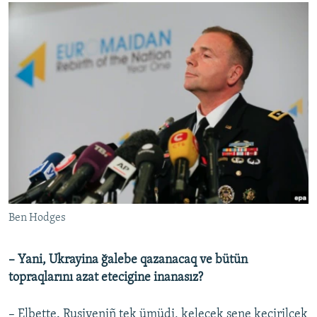
Ben Hodges
– Yani, Ukrayina ğalebe qazanacaq ve bütün
topraqlarını azat etecigine inanasız?
– Elbette. Rusiyeniñ tek ümüdi, kelecek sene keçirilcek