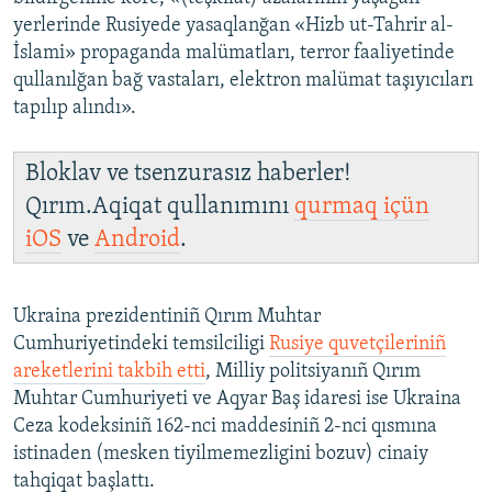
yerlerinde Rusiyede yasaqlanğan «Hizb ut-Tahrir al-
İslami» propaganda malümatları, terror faaliyetinde
qullanılğan bağ vastaları, elektron malümat taşıyıcıları
tapılıp alındı».
Bloklav ve tsenzurasız haberler!
Qırım.Aqiqat qullanımını
qurmaq içün
iOS
ve
Android
.
Ukraina prezidentiniñ Qırım Muhtar
Cumhuriyetindeki temsilciligi
Rusiye quvetçileriniñ
areketlerini takbih etti
, Milliy politsiyanıñ Qırım
Muhtar Cumhuriyeti ve Aqyar Baş idaresi ise Ukraina
Ceza kodeksiniñ 162-nci maddesiniñ 2-nci qısmına
istinaden (mesken tiyilmemezligini bozuv) cinaiy
tahqiqat başlattı.