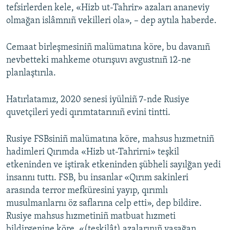
tefsirlerden kele, «Hizb ut-Tahrir» azaları ananeviy
olmağan islâmnıñ vekilleri ola», – dep aytıla haberde.
Cemaat birleşmesiniñ malümatına köre, bu davanıñ
nevbetteki mahkeme oturışuvı avgustnıñ 12-ne
planlaştırıla.
Hatırlatamız, 2020 senesi iyülniñ 7-nde Rusiye
quvetçileri yedi qırımtatarınıñ evini tintti.
Rusiye FSBsiniñ malümatına köre, mahsus hızmetniñ
hadimleri Qırımda «Hizb ut-Tahrirni» teşkil
etkeninden ve iştirak etkeninden şübheli sayılğan yedi
insannı tuttı. FSB, bu insanlar «Qırım sakinleri
arasında terror mefküresini yayıp, qırımlı
musulmanlarnı öz saflarına celp etti», dep bildire.
Rusiye mahsus hızmetiniñ matbuat hızmeti
bildirgenine köre, «(teşkilât) azalarınıñ yaşağan