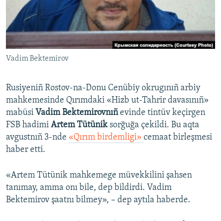
Русский
Українською
Vadim Bektemirov
QOŞULIÑIZ!
Rusiyeniñ Rostov-na-Donu Cenübiy okrugınıñ arbiy
mahkemesinde Qırımdaki «Hizb ut-Tahrir davasınıñ»
RFE/RS bütün saytları
mabüsi
Vadim Bektemirovnıñ
evinde tintüv keçirgen
FSB hadimi
Artem Tütünik
sorğuğa çekildi. Bu aqta
avgustnıñ 3-nde
«Qırım birdemligi»
cemaat birleşmesi
haber etti.
«Artem Tütünik mahkemege müvekkilini şahsen
tanımay, amma onı bile, dep bildirdi. Vadim
Bektemirov şaatnı bilmey», – dep aytıla haberde.