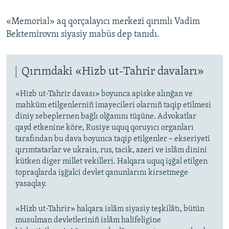
«Memorial» aq qorçalayıcı merkezi qırımlı Vadim
Bektemirovnı siyasiy mabüs dep tanıdı.
Qırımdaki «Hizb ut-Tahrir davaları»
«Hizb ut-Tahrir davası» boyunca apiske alınğan ve
mahküm etilgenlerniñ imayecileri olarnıñ taqip etilmesi
diniy sebeplernen bağlı olğanını tüşüne. Advokatlar
qayd etkenine köre, Rusiye uquq qoruyıcı organları
tarafından bu dava boyunca taqip etilgenler – ekseriyeti
qırımtatarlar ve ukrain, rus, tacik, azeri ve islâm dinini
kütken diger millet vekilleri. Halqara uquq işğal etilgen
topraqlarda işğalci devlet qanunlarını kirsetmege
yasaqlay.
«Hizb ut-Tahrir» halqara islâm siyasiy teşkilâtı, bütün
musulman devletleriniñ islâm halifeligine