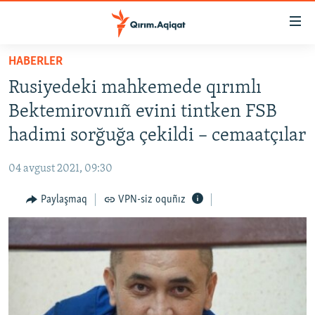
Link
açıqlığı
Esas
HABERLER
mündericege
HABERLER
Rusiyedeki mahkemede qırımlı
qaytmaq
SİYASET
Baş
Bektemirovnıñ evini tintken FSB
İQTİSADİYAT
navigatsiyağa
hadimi sorğuğa çekildi – cemaatçılar
qaytmaq
CEMİYET
Qıdıruvğa
04 avgust 2021, 09:30
MEDENİYET
qaytmaq
Paylaşmaq
VPN-siz oquñız
İNSAN AQLARI
VİDEO
SÜRET
BLOGLAR
FİKİR