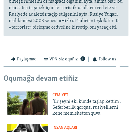
birleştirilmesini öz maqsadı olğanını ayta, amma olar, bu
maqsatqa irişmek içün terroristik usullarnı red ete ve
Rusiyede adaletsiz taqip etilgenini ayta. Rusiye Yuqarı
mahkemesi 2003 senesi «Hizb ut-Tahrir» teşkilâtını 15
«terrorist» birleşme cedveline kirsetip, onı yasaq etti.
Paylaşmaq
VPN-siz oquñız
Follow us
Oqumağa devam etiñiz
CEMİYET
"Er şeyni eki künde taşlap kettim".
Seferberlik qorqusı rusiyelilerni
kene memleketten quva
İNSAN AQLARI