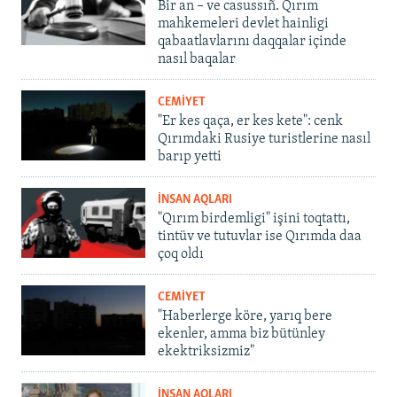
Bir an – ve casussıñ. Qırım
mahkemeleri devlet hainligi
qabaatlavlarını daqqalar içinde
nasıl baqalar
CEMİYET
"Er kes qaça, er kes kete": cenk
Qırımdaki Rusiye turistlerine nasıl
barıp yetti
İNSAN AQLARI
"Qırım birdemligi" işini toqtattı,
tintüv ve tutuvlar ise Qırımda daa
çoq oldı
CEMİYET
"Haberlerge köre, yarıq bere
ekenler, amma biz bütünley
ekektriksizmiz"
İNSAN AQLARI