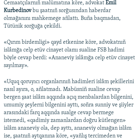
Cemaatçılarnıñ malümatına köre, advokat
Emil
Kurbedinov
bu şaatnıñ sorğusından haberdar
olmağanını mahkemege añlattı. Buña baqmadan,
Tütünik sorğuğa çekildi.
«Qırım birdemligi» qayd etkenine köre, advokatnıñ
islâmğa celp etüv cinayet olamı sualine FSB hadimi
böyle cevap berdi: «Ananeviy islâmğa celp etüv cinayet
sayılmay».
«Uquq qoruyıcı organlarınıñ hadimleri islâm şekillerini
nasıl ayıra, o, añlatmadı. Mabüsniñ sualine cevap
bergen şaat islâm aqqında açıq menbalardan bilgenini,
umumiy şeylerni bilgenini ayttı, soñra sunniy ve şiiyler
arasındaki farq aqqında sualge cevap bermege
istemedi, «qadimiy zamanlardan doğru kütlengen»
islâm ananeviy ola, dep ayttı, ananeviy olmağan islâm
ise, şaatnıñ aytqanına köre, «yañlış tercimeden ve