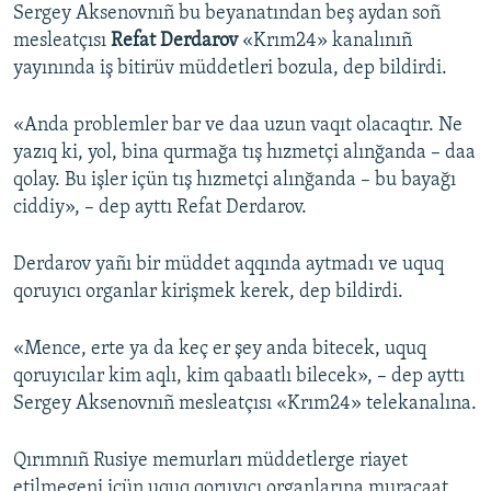
Sergey Aksenovnıñ bu beyanatından beş aydan soñ
mesleatçısı
Refat Derdarov
«Krım24» kanalınıñ
yayınında iş bitirüv müddetleri bozula, dep bildirdi.
«Anda problemler bar ve daa uzun vaqıt olacaqtır. Ne
yazıq ki, yol, bina qurmağa tış hızmetçi alınğanda – daa
qolay. Bu işler içün tış hızmetçi alınğanda – bu bayağı
ciddiy», – dep ayttı Refat Derdarov.
Derdarov yañı bir müddet aqqında aytmadı ve uquq
qoruyıcı organlar kirişmek kerek, dep bildirdi.
«Mence, erte ya da keç er şey anda bitecek, uquq
qoruyıcılar kim aqlı, kim qabaatlı bilecek», – dep ayttı
Sergey Aksenovnıñ mesleatçısı «Krım24» telekanalına.
Qırımnıñ Rusiye memurları müddetlerge riayet
etilmegeni içün uquq qoruyıcı organlarına muracaat