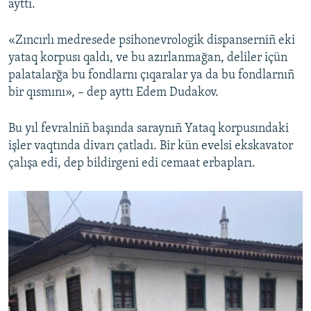
ayttı.
«Zıncırlı medresede psihonevrologik dispanserniñ eki
yataq korpusı qaldı, ve bu azırlanmağan, deliler içün
palatalarğa bu fondlarnı çıqaralar ya da bu fondlarnıñ
bir qısmını», – dep ayttı Edem Dudakov.
Bu yıl fevralniñ başında saraynıñ Yataq korpusındaki
işler vaqtında divarı çatladı. Bir kün evelsi ekskavator
çalışa edi, dep bildirgeni edi cemaat erbapları.