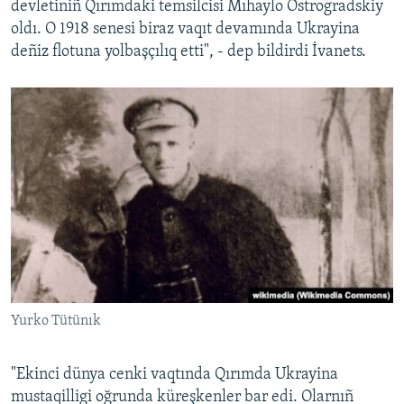
devletiniñ Qırımdaki temsilcisi Mıhaylo Ostrogradskiy
oldı. O 1918 senesi biraz vaqıt devamında Ukrayina
deñiz flotuna yolbaşçılıq etti", - dep bildirdi İvanets.
Yurko Tütünık
"Ekinci dünya cenki vaqtında Qırımda Ukrayina
mustaqilligi oğrunda küreşkenler bar edi. Olarnıñ