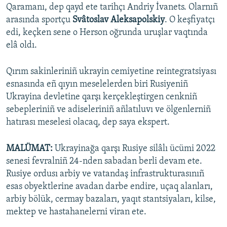
Qaramanı, dep qayd ete tarihçı Andriy İvanets. Olarnıñ
arasında sportçu
Svâtoslav Aleksapolskiy
. O keşfiyatçı
edi, keçken sene o Herson oğrunda uruşlar vaqtında
elâ oldı.
Qırım sakinleriniñ ukrayin cemiyetine reintegratsiyası
esnasında eñ qıyın meselelerden biri Rusiyeniñ
Ukrayina devletine qarşı kerçekleştirgen cenkniñ
sebepleriniñ ve adiseleriniñ añlatıluvı ve ölgenlerniñ
hatırası meselesi olacaq, dep saya ekspert.
MALÜMAT:
Ukrayinağa qarşı Rusiye silâlı ücümi 2022
senesi fevralniñ 24-nden sabadan berli devam ete.
Rusiye ordusı arbiy ve vatandaş infrastrukturasınıñ
esas obyektlerine avadan darbe endire, uçaq alanları,
arbiy bölük, cermay bazaları, yaqıt stantsiyaları, kilse,
mektep ve hastahanelerni viran ete.