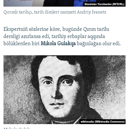
Qırımlı tarihçı, tarih ilimleri namzeti Andriy İvanets
Ekspertniñ sözlerine köre, bugünde Qırım tarihı
dersligi azırlansa edi, tarihiy erbaplar aqqında
bölüklerden biri
Mıkola
Gulakqa
bağınlağan olur edi.