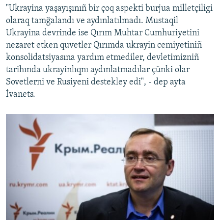
"Ukrayina yaşayışınıñ bir çoq aspekti burjua milletçiligi
olaraq tamğalandı ve aydınlatılmadı. Mustaqil
Ukrayina devrinde ise Qırım Muhtar Cumhuriyetini
nezaret etken quvetler Qırımda ukrayin cemiyetiniñ
konsolidatsiyasına yardım etmediler, devletimizniñ
tarihında ukrayinlıqnı aydınlatmadılar çünki olar
Sovetlerni ve Rusiyeni destekley edi", - dep ayta
İvanets.