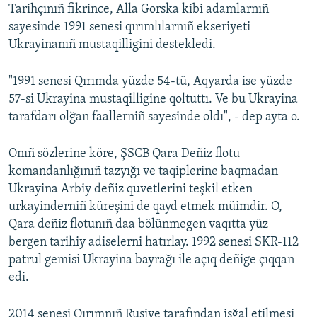
Tarihçınıñ fikrince, Alla Gorska kibi adamlarnıñ
sayesinde 1991 senesi qırımlılarnıñ ekseriyeti
Ukrayinanıñ mustaqilligini destekledi.
"1991 senesi Qırımda yüzde 54-tü, Aqyarda ise yüzde
57-si Ukrayina mustaqilligine qoltuttı. Ve bu Ukrayina
tarafdarı olğan faallerniñ sayesinde oldı", - dep ayta o.
Onıñ sözlerine köre, ŞSCB Qara Deñiz flotu
komandanlığınıñ tazyığı ve taqiplerine baqmadan
Ukrayina Arbiy deñiz quvetlerini teşkil etken
urkayinderniñ küreşini de qayd etmek müimdir. O,
Qara deñiz flotunıñ daa bölünmegen vaqıtta yüz
bergen tarihiy adiselerni hatırlay. 1992 senesi SKR-112
patrul gemisi Ukrayina bayrağı ile açıq deñige çıqqan
edi.
2014 senesi Qırımnıñ Rusiye tarafından işğal etilmesi