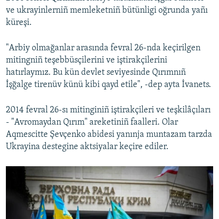
ve ukrayinlerniñ memleketniñ bütünligi oğrunda yañı
küreşi.
"Arbiy olmağanlar arasında fevral 26-nda keçirilgen
mitingniñ teşebbüsçilerini ve iştirakçilerini
hatırlaymız. Bu kün devlet seviyesinde Qırımnıñ
İşğalge tirenüv künü kibi qayd etile", -dep ayta İvanets.
2014 fevral 26-sı mitinginiñ iştirakçileri ve teşkilâçıları
- "Avromaydan Qırım" areketiniñ faalleri. Olar
Aqmescitte Şevçenko abidesi yanınja muntazam tarzda
Ukrayina destegine aktsiyalar keçire ediler.