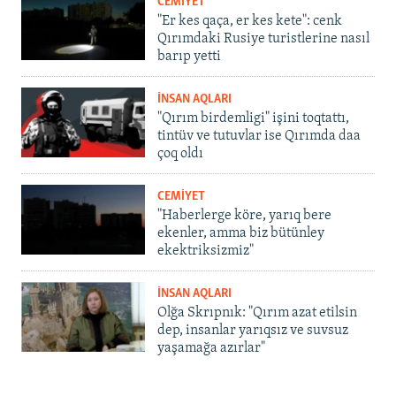
CEMİYET
"Er kes qaça, er kes kete": cenk
Qırımdaki Rusiye turistlerine nasıl
barıp yetti
İNSAN AQLARI
"Qırım birdemligi" işini toqtattı,
tintüv ve tutuvlar ise Qırımda daa
çoq oldı
CEMİYET
"Haberlerge köre, yarıq bere
ekenler, amma biz bütünley
ekektriksizmiz"
İNSAN AQLARI
Olğa Skrıpnık: "Qırım azat etilsin
dep, insanlar yarıqsız ve suvsuz
yaşamağa azırlar"