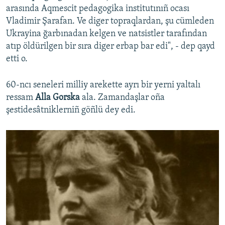
arasında Aqmescit pedagogika institutınıñ ocası
Vladimir Şarafan. Ve diger topraqlardan, şu cümleden
Ukrayina ğarbınadan kelgen ve natsistler tarafından
atıp öldürilgen bir sıra diger erbap bar edi", - dep qayd
etti o.
60-ncı seneleri milliy arekette ayrı bir yerni yaltalı
ressam
Alla Gorska
ala. Zamandaşlar oña
şestidesâtniklerniñ göñlü dey edi.