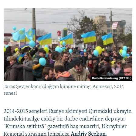
Taras Şevçenkonıñ doğğan kününe miting. Aqmescit, 2014
senesi
2014-2015 seneleri Rusiye akimiyeti Qırımdaki ukrayin
tilindeki tasilge ciddiy bir darbe endirdiler, dep ayta
"Krımska svitlıtsâ" gazetiniñ baş muarriri, Ukrayinler
Regional şurasınıñ temsilcisi
Andriy Şçekun.