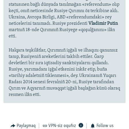
statusınen bağlı dünyada tanılmağan «referendum» olıp
keçti, onıñ neticesinde Rusiye Qırımnı öz terkibine aldı.
Ukraina, Avropa Birligi, ABD «referendumdaki» rey
neticelerini tanımadı. Rusiye prezidenti
Vladimir Putin
martnıñ 18-nde Qırımnıñ Rusiyege «qoşulğanını» ilân
etti.
Halqara teşkilâtlar, Qırımnıñ işğali ve ilhaqını qanunsız
tanıp, Rusiyeniñ areketlerini takbih ettiler. Ğarp
devletleri bir sıra iqtisadiy sanktsiyalarnı qullandı.
Rusiye, yarımadanı işğal etkenini inkâr etip, buña
«tarihiy adaletniñ tiklenmesi», dey. Ukrainanıñ Yuqarı
Radası 2014 senesi fevralniñ 20-ni, Rusiye tarafından
Qırım ve Aqyarnıñ muvaqqat işğali başlağan künü olaraq
resmen ilân etti.
Paylaşmaq
VPN-siz oquñız
Follow us