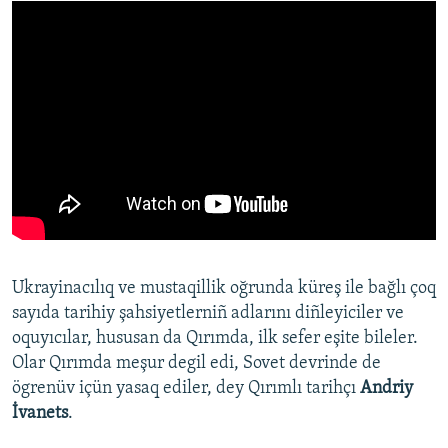
Ukrayinacılıq ve mustaqillik oğrunda küreş ile bağlı çoq
sayıda tarihiy şahsiyetlerniñ adlarını diñleyiciler ve
oquyıcılar, hususan da Qırımda, ilk sefer eşite bileler.
Olar Qırımda meşur degil edi, Sovet devrinde de
ögrenüv içün yasaq ediler, dey Qırımlı tarihçı
Andriy
İvanets
.