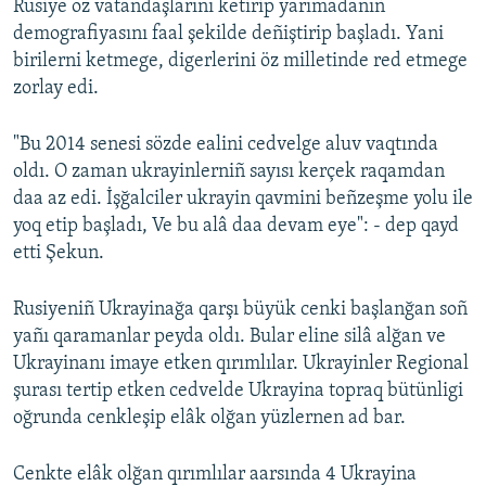
Rusiye öz vatandaşlarını ketirip yarımadanıñ
demografiyasını faal şekilde deñiştirip başladı. Yani
birilerni ketmege, digerlerini öz milletinde red etmege
zorlay edi.
"Bu 2014 senesi sözde ealini cedvelge aluv vaqtında
oldı. O zaman ukrayinlerniñ sayısı kerçek raqamdan
daa az edi. İşğalciler ukrayin qavmini beñzeşme yolu ile
yoq etip başladı, Ve bu alâ daa devam eye": - dep qayd
etti Şekun.
Rusiyeniñ Ukrayinağa qarşı büyük cenki başlanğan soñ
yañı qaramanlar peyda oldı. Bular eline silâ alğan ve
Ukrayinanı imaye etken qırımlılar. Ukrayinler Regional
şurası tertip etken cedvelde Ukrayina topraq bütünligi
oğrunda cenkleşip elâk olğan yüzlernen ad bar.
Cenkte elâk olğan qırımlılar aarsında 4 Ukrayina