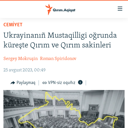
Link
açıqlığı
Esas
CEMİYET
mündericege
HABERLER
Ukrayinanıñ Mustaqilligi oğrunda
qaytmaq
SİYASET
Baş
küreşte Qırım ve Qırım sakinleri
İQTİSADİYAT
navigatsiyağa
qaytmaq
Sergey Mokruşin
Roman Spiridonov
CEMİYET
Qıdıruvğa
25 avgust 2023, 00:49
MEDENİYET
qaytmaq
İNSAN AQLARI
Paylaşmaq
VPN-siz oquñız
VİDEO
SÜRET
BLOGLAR
FİKİR