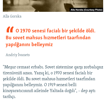
Alla Gorska
O 1970 senesi facialı bir şekilde öldi.
Bu sovet mahsus hızmetleri taarfından
yapılğanını belleymiz
Andriy İvanets
"Meşur cemaat erbabı. Sovet sistemine qarşı zorbalıqsız
tirenüvniñ azası. Yazıq ki, o 1970 senesi facialı bir
şekilde öldi. Bu sovet mahsus hızmetleri taarfından
yapılğanını belleymiz. O 1919 senesi belli
kinoyaratıcısınıñ aileinde Yaltada doğdı", - dep aytı
tarihçı.