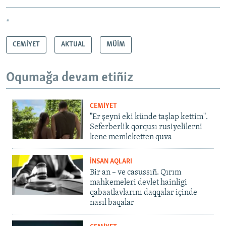
*
CEMİYET
AKTUAL
MÜİM
Oqumağa devam etiñiz
CEMİYET
"Er şeyni eki künde taşlap kettim".
Seferberlik qorqusı rusiyelilerni
kene memleketten quva
İNSAN AQLARI
Bir an – ve casussıñ. Qırım
mahkemeleri devlet hainligi
qabaatlavlarını daqqalar içinde
nasıl baqalar