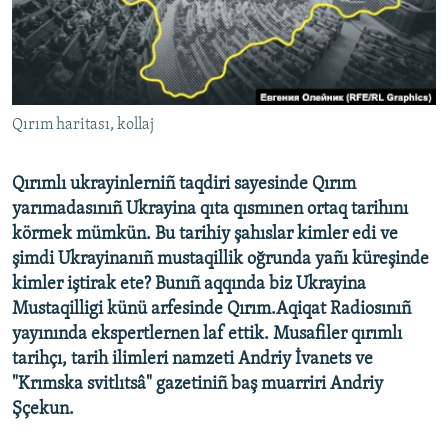
Русский
Українською
QOŞULIÑIZ!
Qırım haritası, kollaj
Qırımlı ukrayinlerniñ taqdiri sayesinde Qırım
yarımadasınıñ Ukrayina qıta qısmınen ortaq tarihını
RFE/RS bütün saytları
körmek mümkün. Bu tarihiy şahıslar kimler edi ve
şimdi Ukrayinanıñ mustaqillik oğrunda yañı küreşinde
kimler iştirak ete? Bunıñ aqqında biz Ukrayina
Mustaqilligi künü arfesinde Qırım.Aqiqat Radiosınıñ
yayınında ekspertlernen laf ettik. Musafiler qırımlı
tarihçı, tarih ilimleri namzeti Andriy İvanets ve
"Krımska svitlıtsâ" gazetiniñ baş muarriri Andriy
Şçekun.