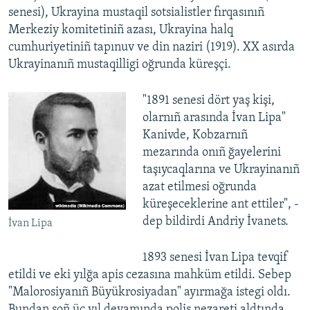
senesi), Ukrayina mustaqil sotsialistler fırqasınıñ
Merkeziy komitetiniñ azası, Ukrayina halq
cumhuriyetiniñ tapınuv ve din naziri (1919). XX asırda
Ukrayinanıñ mustaqilligi oğrunda küreşçi.
"1891 senesi dört yaş kişi,
olarnıñ arasında İvan Lipa"
Kanivde, Kobzarnıñ
mezarında onıñ ğayelerini
taşıycaqlarına ve Ukrayinanıñ
azat etilmesi oğrunda
küreşeceklerine ant ettiler", -
dep bildirdi Andriy İvanets.
İvan Lipa
1893 senesi İvan Lipa tevqif
etildi ve eki yılğa apis cezasına mahküm etildi. Sebep
"Malorosiyanıñ Büyükrosiyadan" ayırmağa istegi oldı.
Bundan soñ üç yıl devamında polis nezareti aldtında