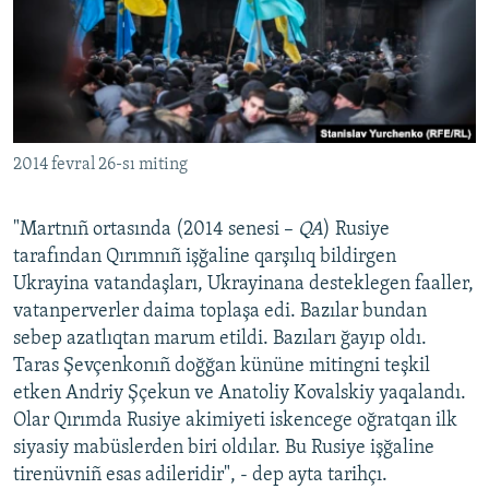
2014 fevral 26-sı miting
"Martnıñ ortasında (2014 senesi –
QA
) Rusiye
tarafından Qırımnıñ işğaline qarşılıq bildirgen
Ukrayina vatandaşları, Ukrayinana desteklegen faaller,
vatanperverler daima toplaşa edi. Bazılar bundan
sebep azatlıqtan marum etildi. Bazıları ğayıp oldı.
Taras Şevçenkonıñ doğğan kününe mitingni teşkil
etken Andriy Şçekun ve Anatoliy Kovalskiy yaqalandı.
Olar Qırımda Rusiye akimiyeti iskencege oğratqan ilk
siyasiy mabüslerden biri oldılar. Bu Rusiye işğaline
tirenüvniñ esas adileridir", - dep ayta tarihçı.