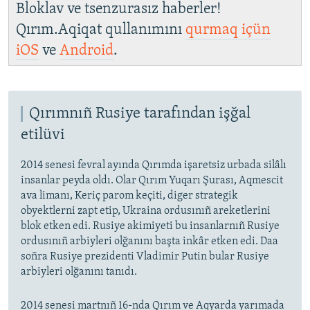
Bloklav ve tsenzurasız haberler!
Qırım.Aqiqat qullanımını
qurmaq içün
iOS
ve
Android
.
Qırımnıñ Rusiye tarafından işğal
etilüvi
2014 senesi fevral ayında Qırımda işaretsiz urbada silâlı
insanlar peyda oldı. Olar Qırım Yuqarı Şurası, Aqmescit
ava limanı, Keriç parom keçiti, diger strategik
obyektlerni zapt etip, Ukraina ordusınıñ areketlerini
blok etken edi. Rusiye akimiyeti bu insanlarnıñ Rusiye
ordusınıñ arbiyleri olğanını başta inkâr etken edi. Daa
soñra Rusiye prezidenti Vladimir Putin bular Rusiye
arbiyleri olğanını tanıdı.
2014 senesi martnıñ 16-nda Qırım ve Aqyarda yarımada