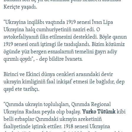
Keriçte yaşadı.
"Ukrayina inqilâbı vaqtında 1919 senesi İvan Lipa
Ukrayina halq cumhuriyetiniñ naziri edi. O
avtokefaliyanıñ ilân etilmesini destekledi. Böyle qanun
1919 senesi onıñ iştiragi ile tasdıqlandı. Bizim közümiz
ögünde yüz bergen esnaslarnıñ temelini ğayrı adiy
qırımlı qoydı", - dep bildire İvanets.
Birinci ve Ekinci dünya cenkleri arasındaki devir
ukrayin kimliginiñ faal inkişaf etmesi ile bağlıdır, dep
qayd ete tarihçı.
"Qırımda ukrayin toplulıqları, Qırımda Regional
Ukrayina Radası peyda olıp başlay.
Yurko Tütünık
kibi
belli erbaplar Qırımdaki ukrayin areketiniñ
faaliyetinde iştirak ettiler. 1918 senesi Ukrayina