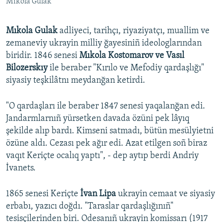
Mıkola Gulak
Mıkola Gulak
adliyeci, tarihçı, riyaziyatçı, muallim ve
zemaneviy ukrayin milliy ğayesiniñ ideologlarından
biridir. 1846 senesi
Mıkola Kostomarov ve Vasıl
Bilozerskıy
ile beraber "Kırılo ve Mefodiy qardaşlığı"
siyasiy teşkilâtnı meydanğan ketirdi.
"O qardaşları ile beraber 1847 senesi yaqalanğan edi.
Jandarmlarnıñ yürsetken davada özüni pek lâyıq
şekilde alıp bardı. Kimseni satmadı, bütün mesülyietni
özüne aldı. Cezası pek ağır edi. Azat etilgen soñ biraz
vaqıt Keriçte ocalıq yaptı", - dep aytıp berdi Andriy
İvanets.
1865 senesi Keriçte
İvan Lipa
ukrayin cemaat ve siyasiy
erbabı, yazıcı doğdı. "Taraslar qardaşlığınıñ"
tesisçilerinden biri. Odesanıñ ukrayin komissarı (1917