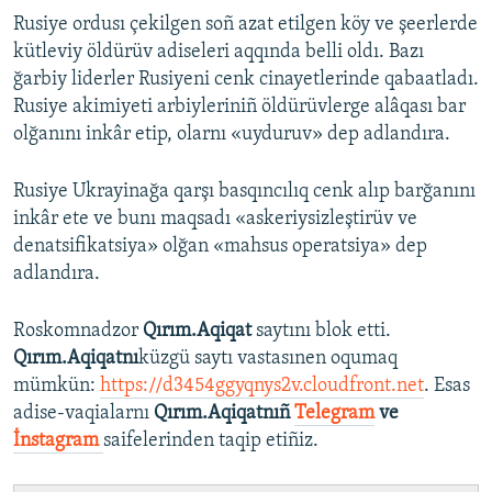
Rusiye ordusı çekilgen soñ azat etilgen köy ve şeerlerde
kütleviy öldürüv adiseleri aqqında belli oldı. Bazı
ğarbiy liderler Rusiyeni cenk cinayetlerinde qabaatladı.
Rusiye akimiyeti arbiyleriniñ öldürüvlerge alâqası bar
olğanını inkâr etip, olarnı «uyduruv» dep adlandıra.
Rusiye Ukrayinağa qarşı basqıncılıq cenk alıp barğanını
inkâr ete ve bunı maqsadı «askeriysizleştirüv ve
denatsifikatsiya» olğan «mahsus operatsiya» dep
adlandıra.
Roskomnadzor
Qırım.Aqiqat
saytını blok etti.
Qırım.Aqiqatnı
küzgü saytı vastasınen oqumaq
mümkün:
https://d3454ggyqnys2v.cloudfront.net
. Esas
adise-vaqialarnı
Qırım.Aqiqatnıñ
Telegram
ve
İnstagram
saifelerinden taqip etiñiz.