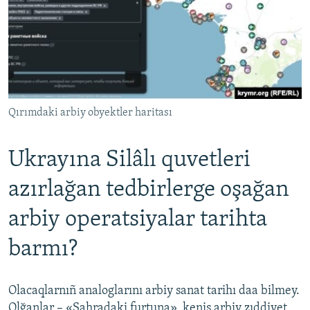
Qırımdaki arbiy obyektler haritası
Ukrayına Silâlı quvetleri
azırlağan tedbirlerge oşağan
arbiy operatsiyalar tarihta
barmı?
Olacaqlarnıñ analoglarını arbiy sanat tarihı daa bilmey.
Olğanlar – «Sahradaki furtuna», keniş arbiy zıddiyet,