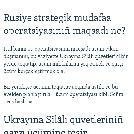
Rusiye strategik mudafaa
operatsiyasınıñ maqsadı ne?
İstilâcınıñ bu operatsiyasınıñ maqsadı ücüm etken
duşmanını, bu vaziyette Ukrayına Silâlı quvetlerini bir
yerde toqtatıp, ücüm imkânlarını yoq etmek ve qarşı
ücüm kerçekleştirmek ola.
Bir yönelişte ücümni toqtatuv aqqında aytıla ve bu
evelden planlaştırıla – ücüm operatsiyası kibi. Soñra
uruş başlana.
Ukrayına Silâlı quvetleriniñ
qarşı ücümine tesir