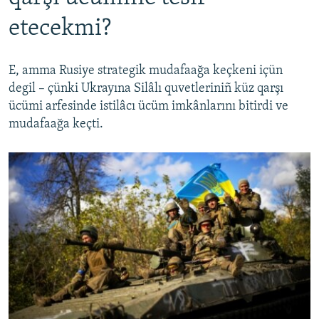
etecekmi?
E, amma Rusiye strategik mudafaağa keçkeni içün
degil – çünki Ukrayına Silâlı quvetleriniñ küz qarşı
ücümi arfesinde istilâcı ücüm imkânlarını bitirdi ve
mudafaağa keçti.