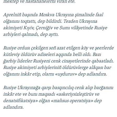
mektep ve hastahanelerni viran ete.
Aprelniñ başında Moskva Ukrayına şimalinde faal
olğanını toqtattı, dep bildirdi. Tezden Ukrayına
akimiyeti Kıyiv, Çerniğiv ve Sumı vilâyetinde Rusiye
arbiyleri qalmadı, dep ayttı.
Rusiye ordusı çekilgen soñ azat etilgen köy ve şeerlerde
kütleviy öldürüv adiseleri aqqında belli oldı. Bazı
ğarbiy liderler Rusiyeni cenk cinayetlerinde qabaatladı.
Rusiye akimiyeti arbiyleriniñ öldürüvlerge alâqası bar
olğanını inkâr etip, olarnı «uyduruv» dep adlandıra.
Rusiye Ukrayınağa qarşı basqıncılıq cenk alıp barğanını
inkâr ete ve bunı maqsadı «askeriysizleştirüv ve
denatsifikatsiya» olğan «mahsus operatsiya» dep
adlandıra.