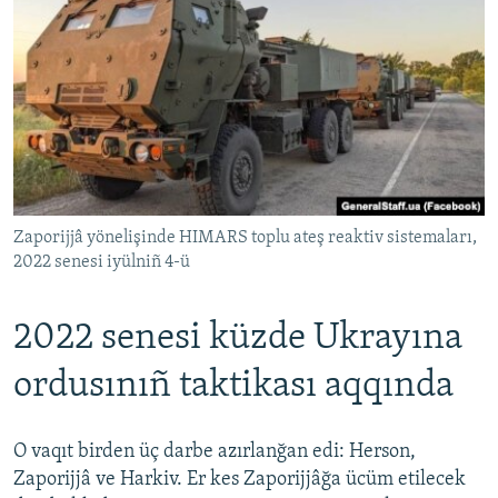
Zaporijjâ yönelişinde HIMARS toplu ateş reaktiv sistemaları,
2022 senesi iyülniñ 4-ü
2022 senesi küzde Ukrayına
ordusınıñ taktikası aqqında
O vaqıt birden üç darbe azırlanğan edi: Herson,
Zaporijjâ ve Harkiv. Er kes Zaporijjâğa ücüm etilecek