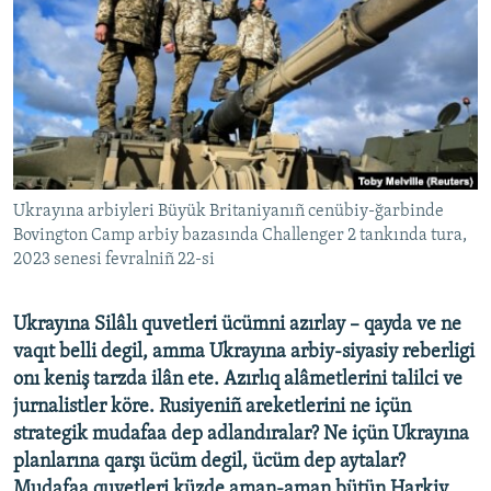
Русский
Українською
QOŞULIÑIZ!
Ukrayına arbiyleri Büyük Britaniyanıñ cenübiy-ğarbinde
Bovington Camp arbiy bazasında Challenger 2 tankında tura,
RFE/RS bütün saytları
2023 senesi fevralniñ 22-si
Ukrayına Silâlı quvetleri ücümni azırlay – qayda ve ne
vaqıt belli degil, amma Ukrayına arbiy-siyasiy reberligi
onı keniş tarzda ilân ete. Azırlıq alâmetlerini talilci ve
jurnalistler köre. Rusiyeniñ areketlerini ne içün
strategik mudafaa dep adlandıralar? Ne içün Ukrayına
planlarına qarşı ücüm degil, ücüm dep aytalar?
Mudafaa quvetleri küzde aman-aman bütün Harkiv