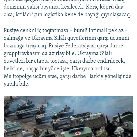
deñiziniñ yalısı boyunca kesilecek. Keriç köprü daa
olsa, istilâcı içün logistika kene de bayağı qıyınlaşacaq.
Rusiye cenkni iç toqtatmasa – bunıñ ihtimali pek az –
qalmağa ve Ukrayına Silâlı quvetleriniñ qarşı ücümini
bozmağa tırışacaq. Rusiye Federatsiyası qarşı darbe
gruppirovkasını da azırlay bile. Ukrayına Silâlı
quvetleri bir etapta toqtasa, qarşı darbe endirilecek,
belki de, başqa bir yönelişte. Ukrayına ordusı
Melitopolge ücüm etse, qarşı darbe Harkiv yönelişinde
yapıla bile.