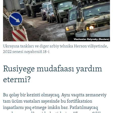
Ukrayına tankları ve diger arbiy tehnika Herson vilâyetinde,
2022 senesi noyabrniñ 18-i
Rusiyege mudafaası yardım
etermi?
Bu qolay bir kezinti olmaycaq. Aynı vaqıtta zemaneviy
tam ücüm vastaları sayesinde bu fortifikatsion
inşaatlarnı yoq etmege imkân bar. Patlatılmaycaq