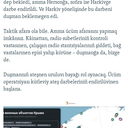
dep bekledi, amma Hersonğa, soñra ise Harkivge
darbe endirildi. Ve Harkiv yönelişinde bu darbeni
duşman beklemegen edi.
Taktik afara ola bile. Amma ücüm afarasını yapmaq
imkânsız. Kâinattan, radio subetleriniñ kontroli
vastasınen, çalışqan radio stantsiyalarınıñ şiddeti, bağ
vastalarınen episi yahşı körüne – duşmanğa da, bizge
de.
Duşmannıñ ateşnen uruluvı bayağı rol oynacaq. Ücüm
operatsiyası kütleviy ateş darbeleriniñ endirilüvinen
başlana.