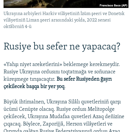
Ukrayına arbiyleri Harkiv vilâyetiniñ İzüm şeeri ve Donetsk
vilâyetiniñ Liman şeeri arasındaki yolda, 2022 senesi
oktâbrniñ 4-ü
Rusiye bu sefer ne yapacaq?
«Yahşı niyet areketlerini» beklemege kerekmeydir.
Rusiye Ukrayına ordusını toqtatmağa ve soñunace
küreşmege tırışacaqtır.
Bu sefer Rusiyeden ğayrı
çekilecek başqa bir yer yoq
.
Büyük ihtimalnen, Ukrayına Silâlı quvetleriniñ qarşı
ücümi Cenüpte olacaq. Rusiye ordusı Melitopolge
çekilecek, Ukrayına Mudafaa quvetleri Azaq deñizine
çıqacaq. Böylece, Zaporijjâ, Herson vilâyetleri ve
Qırımda qalğan Rusiye Federatsiyasınıñ ordusı Azaq