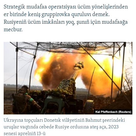
Strategik mudafaa operatsiyası ücüm yönelişlerinden
er birinde keniş gruppirovka quruluvı demek.
Rusiyeniñ ücüm imkânları yoq, şunıñ içün mudafaağa
mecbur.
Ukrayına topçuları Donetsk vilâyetiniñ Bahmut şeerindeki
uruşlar vaqtında cebede Rusiye ordusına ateş aça, 2023
senesi aprelniñ 13-ü