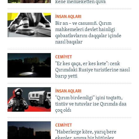
kene memleketten quva
İNSAN AQLARI
Bir an – ve casussıñ. Qırım
mahkemeleri devlet hainligi
qabaatlavlarını daqqalar içinde
nasıl baqalar
CEMİYET
"Er kes qaça, er kes kete": cenk
Qırımdaki Rusiye turistlerine nasıl
barıp yetti
İNSAN AQLARI
"Qırım birdemligi" işini toqtattı,
tintüv ve tutuvlar ise Qırımda daa
çoq oldı
CEMİYET
"Haberlerge köre, yarıq bere
ekenler, amma biz bütünley