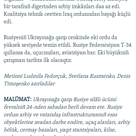
bir tarafnıñ digerinden arbiy imkânları daa az edi.
Koalitsiya tehnik ceetten Iraq ordusından bayağı küçlü
edi.
Rusiyeniñ Ukrayınağa qarşı cenkinde eki ordu da
yüksek seviyede temin etildi. Rusiye Federatsiyası T-34
qullansa da, uçucısızları, aviatsiyası bar. Eki büyükniñ
çatışması tarihta ilk olacaqtır.
Metinni Ludmila Fedorçuk, Svetlana Kuzmenko, Denis
Timoşenko azırladılar
MALÜMAT:
Ukrayınağa qarşı Rusiye silâlı ücümi
fevralniñ 24-nden sabadan berli devam ete. Rusiye
ordusı arbiy ve vatandaş infrastrukturasınıñ esas
obyektlerine avadan darbe endire, uçaq alanları, arbiy
bölük, cermay bazaları, yaqıt stantsiyaları, kilse,