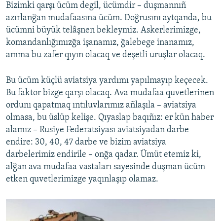
Bizimki qarşı ücüm degil, ücümdir – duşmannıñ
azırlanğan mudafaasına ücüm. Doğrusını aytqanda, bu
ücümni büyük telâşnen bekleymiz. Askerlerimizge,
komandanlığımızğa işanamız, ğalebege inanamız,
amma bu zafer qıyın olacaq ve deşetli uruşlar olacaq.
Bu ücüm küçlü aviatsiya yardımı yapılmayıp keçecek.
Bu faktor bizge qarşı olacaq. Ava mudafaa quvetlerinen
ordunı qapatmaq ıntıluvlarımız añlaşıla – aviatsiya
olmasa, bu üslüp kelişe. Qıyaslap baqıñız: er kün haber
alamız – Rusiye Federatsiyası aviatsiyadan darbe
endire: 30, 40, 47 darbe ve bizim aviatsiya
darbelerimiz endirile – onğa qadar. Ümüt etemiz ki,
alğan ava mudafaa vastaları sayesinde duşman ücüm
etken quvetlerimizge yaqınlaşıp olamaz.