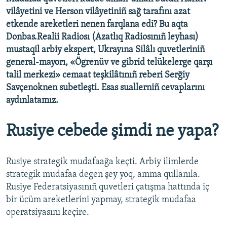
vilâyetini ve Herson vilâyetiniñ sağ tarafını azat
etkende areketleri nenen farqlana edi? Bu aqta
Donbas.Realii Radiosı (Azatlıq Radiosınıñ leyhası)
mustaqil arbiy ekspert, Ukrayına Silâlı quvetleriniñ
general-mayorı, «Ögrenüv ve gibrid telükelerge qarşı
talil merkezi» cemaat teşkilâtınıñ reberi Serğiy
Savçenoknen subetleşti. Esas suallerniñ cevaplarını
aydınlatamız.
Rusiye cebede şimdi ne yapa?
Rusiye strategik mudafaağa keçti. Arbiy ilimlerde
strategik mudafaa degen şey yoq, amma qullanıla.
Rusiye Federatsiyasınıñ quvetleri çatışma hattında iç
bir ücüm areketlerini yapmay, strategik mudafaa
operatsiyasını keçire.