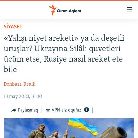
Link
açıqlığı
Esas
SİYASET
mündericege
HABERLER
«Yahşı niyet areketi» ya da deşetli
qaytmaq
SİYASET
Baş
uruşlar? Ukrayına Silâlı quvetleri
İQTİSADİYAT
navigatsiyağa
ücüm etse, Rusiye nasıl areket ete
qaytmaq
CEMİYET
bile
Qıdıruvğa
MEDENİYET
qaytmaq
Donbass. Realii
İNSAN AQLARI
13 may 2023, 16:40
VİDEO
SÜRET
Paylaşmaq
VPN-siz oquñız
BLOGLAR
FİKİR