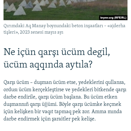
Qırımdaki Aq Manay boynundaki beton inşaatları – «ajderha
tişleri», 2023 senesi mayıs ayı
Ne içün qarşı ücüm degil,
ücüm aqqında aytıla?
Qarşı ücüm – duşman ücüm etse, yedeklerini qullansa,
ordusı ücüm kerçekleştirse ve yedekleri bitkende qarşı
darbe endirile, qarşı ücüm başlana. Bu ücüm etken
duşmannıñ qarşı üjjümi. Böyle qarşı ücümke keçmek
içün kelişken bir vaqıt tapmaq pek zor. Amma mında
darbe endirmek içün şaraitler pek kelişe.