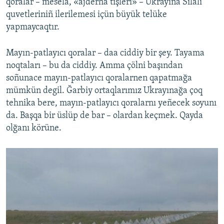
qoralar – meselâ, «ajderha tişleri» – Ukrayına Silâlı
quvetleriniñ ilerilemesi içün büyük telüke
yapmaycaqtır.
Mayın-patlayıcı qoralar – daa ciddiy bir şey. Tayama
noqtaları – bu da ciddiy. Amma çölni başından
soñunace mayın-patlayıcı qoralarnen qapatmağa
mümkün degil. Ğarbiy ortaqlarımız Ukrayınağa çoq
tehnika bere, mayın-patlayıcı qoralarnı yeñecek soyunı
da. Başqa bir üslüp de bar – olardan keçmek. Qayda
olğanı körüne.