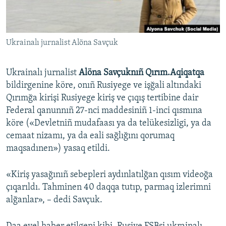
Русский
Українською
Ukrainalı jurnalist Alöna Savçuk
QOŞULIÑIZ!
Ukrainalı jurnalist
Alöna Savçuknıñ Qırım.Aqiqatqa
bildirgenine köre, onıñ Rusiyege ve işğali altındaki
Qırımğa kirişi Rusiyege kiriş ve çıqış tertibine dair
RFE/RS bütün saytları
Federal qanunnıñ 27-nci maddesiniñ 1-inci qısmına
köre («Devletniñ mudafaası ya da telükesizligi, ya da
cemaat nizamı, ya da eali sağlığını qorumaq
maqsadınen») yasaq etildi.
«Kiriş yasağınıñ sebepleri aydınlatılğan qısım videoğa
çıqarıldı. Tahminen 40 daqqa tutıp, parmaq izlerimni
alğanlar», – dedi Savçuk.