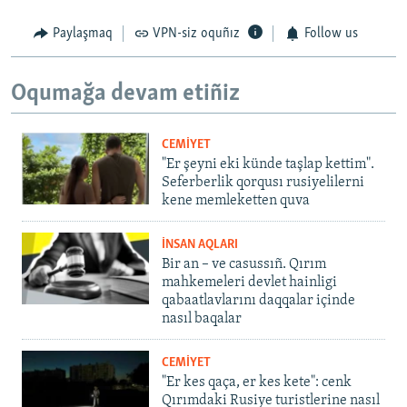
Paylaşmaq
VPN-siz oquñız
Follow us
Oqumağa devam etiñiz
CEMİYET
"Er şeyni eki künde taşlap kettim".
Seferberlik qorqusı rusiyelilerni
kene memleketten quva
İNSAN AQLARI
Bir an – ve casussıñ. Qırım
mahkemeleri devlet hainligi
qabaatlavlarını daqqalar içinde
nasıl baqalar
CEMİYET
"Er kes qaça, er kes kete": cenk
Qırımdaki Rusiye turistlerine nasıl