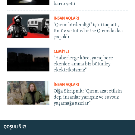
barıp yetti
İNSAN AQLARI
"Qırım birdemligi" işini toqtattı,
tintüv ve tutuvlar ise Qırımda daa
çoq oldı
CEMİYET
"Haberlerge köre, yarıq bere
ekenler, amma biz bütünley
ekektriksizmiz"
İNSAN AQLARI
Olğa Skrıpnık: "Qırım azat etilsin
dep, insanlar yarıqsız ve suvsuz
yaşamağa azırlar"
QOŞULIÑIZ!