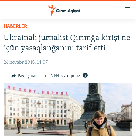
Link
açıqlığı
Esas
HABERLER
mündericege
HABERLER
Ukrainalı jurnalist Qırımğa kirişi ne
qaytmaq
SİYASET
Baş
içün yasaqlanğanını tarif etti
İQTİSADİYAT
navigatsiyağa
qaytmaq
24 noyabr 2018, 14:07
CEMİYET
Qıdıruvğa
MEDENİYET
Paylaşmaq
VPN-siz oquñız
qaytmaq
İNSAN AQLARI
VİDEO
SÜRET
BLOGLAR
FİKİR