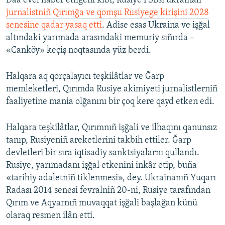
Daa evel haber etilgeni kibi, Rusiye FSBsi ukrainalı
jurnalistniñ Qırımğa ve qomşu Rusiyege kirişini 2028
senesine qadar yasaq etti
. Adise esas Ukraina ve işğal
altındaki yarımada arasındaki memuriy sıñırda –
«Canköy» keçiş noqtasında yüz berdi.
Halqara aq qorçalayıcı teşkilâtlar ve Ğarp
memleketleri, Qırımda Rusiye akimiyeti jurnalistlerniñ
faaliyetine mania olğanını bir çoq kere qayd etken edi.
Halqara teşkilâtlar, Qırımnıñ işğali ve ilhaqını qanunsız
tanıp, Rusiyeniñ areketlerini takbih ettiler. Ğarp
devletleri bir sıra iqtisadiy sanktsiyalarnı qullandı.
Rusiye, yarımadanı işğal etkenini inkâr etip, buña
«tarihiy adaletniñ tiklenmesi», dey. Ukrainanıñ Yuqarı
Radası 2014 senesi fevralniñ 20-ni, Rusiye tarafından
Qırım ve Aqyarnıñ muvaqqat işğali başlağan künü
olaraq resmen ilân etti.