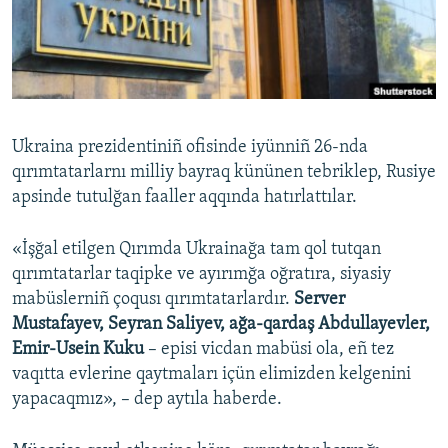
Русский
Українською
QOŞULIÑIZ!
Ukraina prezidentiniñ ofisinde iyünniñ 26-nda
qırımtatarlarnı milliy bayraq kününen tebriklep, Rusiye
apsinde tutulğan faaller aqqında hatırlattılar.
RFE/RS bütün saytları
«İşğal etilgen Qırımda Ukrainağa tam qol tutqan
qırımtatarlar taqipke ve ayırımğa oğratıra, siyasiy
mabüslerniñ çoqusı qırımtatarlardır.
Server
Mustafayev, Seyran Saliyev, ağa-qardaş Abdullayevler,
Emir-Usein Kuku
– episi vicdan mabüsi ola, eñ tez
vaqıtta evlerine qaytmaları içün elimizden kelgenini
yapacaqmız», – dep aytıla haberde.