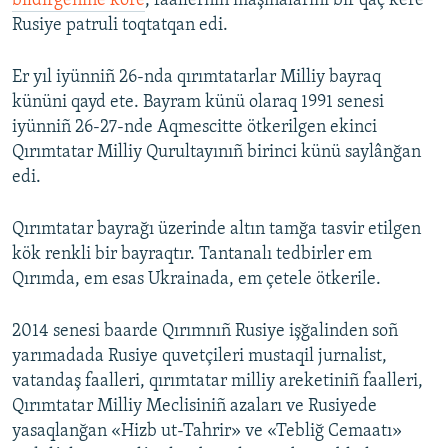
bildirgenine köre
, faallerniñ maşinalarını bir qaç kere
Rusiye patruli toqtatqan edi.
Er yıl iyünniñ 26-nda qırımtatarlar Milliy bayraq
kününi qayd ete. Bayram künü olaraq 1991 senesi
iyünniñ 26-27-nde Aqmescitte ötkerilgen ekinci
Qırımtatar Milliy Qurultayınıñ birinci künü saylânğan
edi.
Qırımtatar bayrağı üzerinde altın tamğa tasvir etilgen
kök renkli bir bayraqtır. Tantanalı tedbirler em
Qırımda, em esas Ukrainada, em çetele ötkerile.
2014 senesi baarde Qırımnıñ Rusiye işğalinden soñ
yarımadada Rusiye quvetçileri mustaqil jurnalist,
vatandaş faalleri, qırımtatar milliy areketiniñ faalleri,
Qırımtatar Milliy Meclisiniñ azaları ve Rusiyede
yasaqlanğan «Hizb ut-Tahrir» ve «Tebliğ Cemaatı»