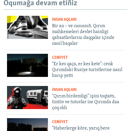
Oqumağa devam etiñiz
İNSAN AQLARI
Bir an – ve casussıñ. Qırım
mahkemeleri devlet hainligi
qabaatlavlarını daqqalar içinde
nasıl baqalar
CEMİYET
"Er kes qaça, er kes kete": cenk
Qırımdaki Rusiye turistlerine nasıl
barıp yetti
İNSAN AQLARI
"Qırım birdemligi" işini toqtattı,
tintüv ve tutuvlar ise Qırımda daa
çoq oldı
CEMİYET
"Haberlerge köre, yarıq bere