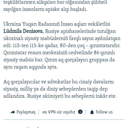
teşkilâtlarınen alâqaları bar olğanından şübheli
sayılğan insanlarnı apiske alıp başladı.
Ukraina Yuqarı Radasınıñ İnsan aqları vekâletlisi
Lüdmila Denisova
, Rusiye apishanelerinde tutulğan
ukrainalı siyasiy mabüslerniñ farqlı sayısı aydınlatqan
edi: 113-ten 115-ke qadar, 80-den çoq – qırımtatarıdır.
Qırımtatar resurs merkeziniñ cedvelinde 86 qırımlı
siyasiy mabüs bar. Qırım aq qorçalayıcı gruppası da
aynı raqam aqqında ayta.
Aq qorçalayıcılar ve advokatlar bu cinaiy davalarnı
siyasiy, milliy ya da diniy sebeplerden taqip dep
adlandıra. Rusiye akimiyeti bu sebeplerni inkâr ete.
Paylaşmaq
VPN-siz oquñız
Follow us