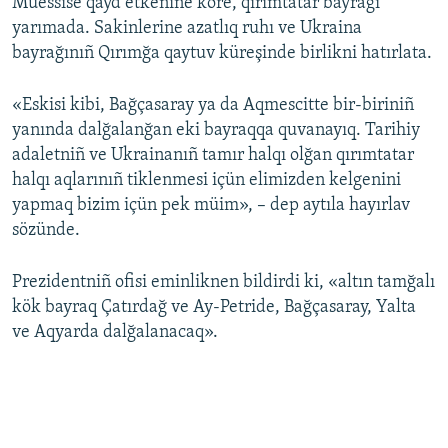
Müessise qayd etkenine köre, qırımtatar bayrağı
yarımada. Sakinlerine azatlıq ruhı ve Ukraina
bayrağınıñ Qırımğa qaytuv küreşinde birlikni hatırlata.
«Eskisi kibi, Bağçasaray ya da Aqmescitte bir-biriniñ
yanında dalğalanğan eki bayraqqa quvanayıq. Tarihiy
adaletniñ ve Ukrainanıñ tamır halqı olğan qırımtatar
halqı aqlarınıñ tiklenmesi içün elimizden kelgenini
yapmaq bizim içün pek müim», – dep aytıla hayırlav
sözünde.
Prezidentniñ ofisi eminliknen bildirdi ki, «altın tamğalı
kök bayraq Çatırdağ ve Ay-Petride, Bağçasaray, Yalta
ve Aqyarda dalğalanacaq».