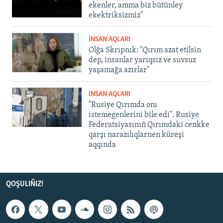
ekenler, amma biz bütünley
ekektriksizmiz"
İNSAN AQLARI
Olğa Skrıpnık: "Qırım azat etilsin
dep, insanlar yarıqsız ve suvsuz
yaşamağa azırlar"
İNSAN AQLARI
"Rusiye Qırımda onı
istemegenlerini bile edi". Rusiye
Federatsiyasınıñ Qırımdaki cenkke
qarşı narazılıqlarnen küreşi
aqqında
QOŞULIÑIZ!