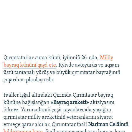
Qırımtatarlar cuma künü, iyünniñ 26-nda,
Milliy
bayraq kününi qayd ete
. Kyivde avtoyürüş ve aqşam
üstü tantanalı yürüş ve büyük qırımtatar bayrağınıñ
çıqarıluvı planlaştırıla.
Faaller işğal altındaki Qırımda Qırımtatar bayraq
kününe bağışlanğan
«Bayraq areketi»
aktsiyasını
ötkere. Yarımadanıñ çeşit rayonlarında yaşağan
qırımtatar milliy areketiniñ veteranlarını ziyaret
etmege qarar aldılar. Qırımtatar faali
Nariman Celâlnıñ