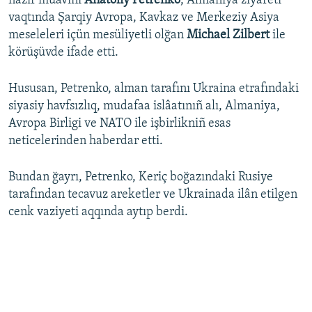
nazir muavini
Anatoliy Petrenko
, Almaniya ziyareti
vaqtında Şarqiy Avropa, Kavkaz ve Merkeziy Asiya
Русский
meseleleri içün mesüliyetli olğan
Michael Zilbert
ile
Українською
körüşüvde ifade etti.
QOŞULIÑIZ!
Hususan, Petrenko, alman tarafını Ukraina etrafındaki
siyasiy havfsızlıq, mudafaa islâatınıñ alı, Almaniya,
Avropa Birligi ve NATO ile işbirlikniñ esas
neticelerinden haberdar etti.
RFE/RS bütün saytları
Bundan ğayrı, Petrenko, Keriç boğazındaki Rusiye
tarafından tecavuz areketler ve Ukrainada ilân etilgen
cenk vaziyeti aqqında aytıp berdi.