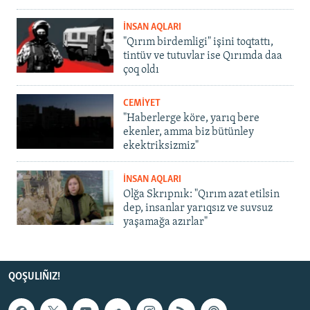
İNSAN AQLARI
"Qırım birdemligi" işini toqtattı,
tintüv ve tutuvlar ise Qırımda daa
çoq oldı
CEMİYET
"Haberlerge köre, yarıq bere
ekenler, amma biz bütünley
ekektriksizmiz"
İNSAN AQLARI
Olğa Skrıpnık: "Qırım azat etilsin
dep, insanlar yarıqsız ve suvsuz
yaşamağa azırlar"
QOŞULIÑIZ!