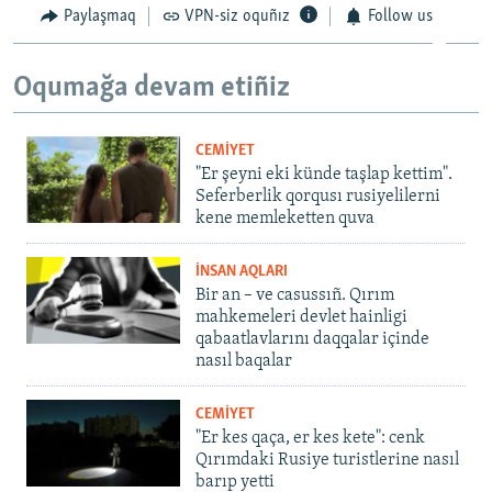
Paylaşmaq
VPN-siz oquñız
Follow us
Oqumağa devam etiñiz
CEMİYET
"Er şeyni eki künde taşlap kettim".
Seferberlik qorqusı rusiyelilerni
kene memleketten quva
İNSAN AQLARI
Bir an – ve casussıñ. Qırım
mahkemeleri devlet hainligi
qabaatlavlarını daqqalar içinde
nasıl baqalar
CEMİYET
"Er kes qaça, er kes kete": cenk
Qırımdaki Rusiye turistlerine nasıl
barıp yetti