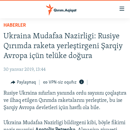
Link
açıqlığı
Esas
HABERLER
mündericege
HABERLER
Ukraina Mudafaa Nazirligi: Rusiye
qaytmaq
SİYASET
Baş
Qırımda raketa yerleştirgeni Şarqiy
İQTİSADİYAT
navigatsiyağa
Avropa içün telüke doğura
qaytmaq
CEMİYET
Qıdıruvğa
30 yanvar 2019, 13:44
MEDENİYET
qaytmaq
Paylaşmaq
VPN-siz oquñız
İNSAN AQLARI
Rusiye Ukraina sıñırları yanında ordu sayısını çoqlaştıra
VİDEO
ve ilhaq etilgen Qırımda raketalarını yerleştire, bu ise
SÜRET
Şarqiy Avropa devletleri içün havflı ola bile.
BLOGLAR
Ukraina Mudafaa Nazirligi bildirgeni kibi, böyle fikirni
FİKİR