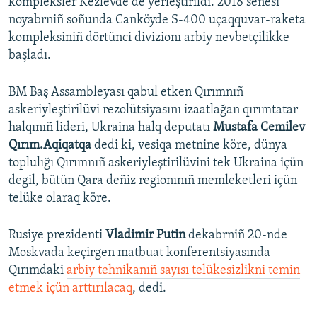
kompleksler Kezlevde de yerleştirildi. 2018 senesi
noyabrniñ soñunda Canköyde S-400 uçaqquvar-raketa
kompleksiniñ dörtünci divizionı arbiy nevbetçilikke
başladı.
BM Baş Assambleyası qabul etken Qırımnıñ
askeriyleştirilüvi rezolütsiyasını izaatlağan qırımtatar
halqınıñ lideri, Ukraina halq deputatı
Mustafa Cemilev
Qırım.Aqiqatqa
dedi ki, vesiqa metnine köre, dünya
toplulığı Qırımnıñ askeriyleştirilüvini tek Ukraina içün
degil, bütün Qara deñiz regionınıñ memleketleri içün
telüke olaraq köre.
Rusiye prezidenti
Vladimir Putin
dekabrniñ 20-nde
Moskvada keçirgen matbuat konferentsiyasında
Qırımdaki
arbiy tehnikanıñ sayısı telükesizlikni temin
etmek içün arttırılacaq
, dedi.