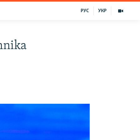
РУС
УКР
hnika