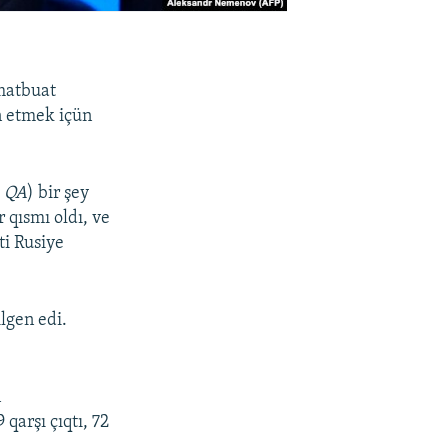
matbuat
n etmek içün
– QA
) bir şey
 qısmı oldı, ve
ti Rusiye
lgen edi.
ñ
qarşı çıqtı, 72