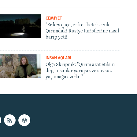
CEMİYET
"Er kes qaça, er kes kete": cenk
Qırımdaki Rusiye turistlerine nasıl
barıp yetti
İNSAN AQLARI
Olğa Skrıpnık: "Qırım azat etilsin
dep, insanlar yarıqsız ve suvsuz
yaşamağa azırlar"