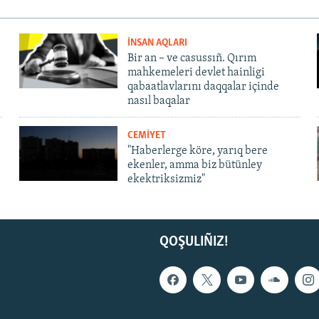
İNSAN AQLARI
Bir an – ve casussıñ. Qırım
mahkemeleri devlet hainligi
qabaatlavlarını daqqalar içinde
nasıl baqalar
CEMİYET
"Haberlerge köre, yarıq bere
ekenler, amma biz bütünley
ekektriksizmiz"
QOŞULIÑIZ!