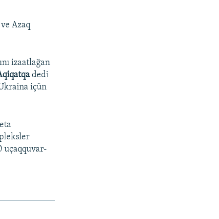
 ve Azaq
ını izaatlağan
Aqiqatqa
dedi
 Ukraina içün
eta
pleksler
0 uçaqquvar-