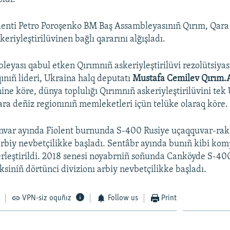
denti Petro Poroşenko BM Baş Assambleyasınıñ Qırım, Qara
keriyleştirilüvinen bağlı qararını alğışladı.
eyası qabul etken Qırımnıñ askeriyleştirilüvi rezolütsiyas
qınıñ lideri, Ukraina halq deputatı
Mustafa Cemilev Qırım.
nine köre, dünya toplulığı Qırımnıñ askeriyleştirilüvini tek
ara deñiz regionınıñ memleketleri içün telüke olaraq köre.
anvar ayında Fiolent burnunda S-400 Rusiye uçaqquvar-rak
rbiy nevbetçilikke başladı. Sentâbr ayında bunıñ kibi kom
rleştirildi. 2018 senesi noyabrniñ soñunda Canköyde S-40
siniñ dörtünci divizionı arbiy nevbetçilikke başladı.
VPN-siz oquñız
Follow us
Print