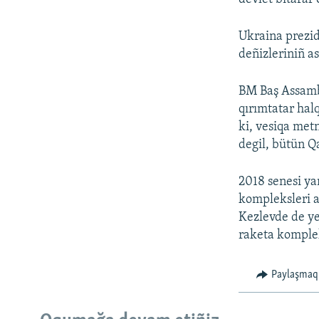
Ukraina prezi
deñizleriniñ as
BM Baş Assambl
qırımtatar hal
ki, vesiqa met
degil, bütün Q
2018 senesi y
kompleksleri a
Kezlevde de ye
raketa komplek
Paylaşmaq