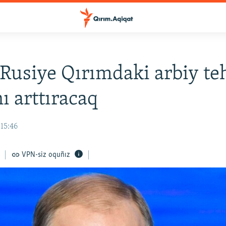
 Rusiye Qırımdaki arbiy te
nı arttıracaq
15:46
VPN-siz oquñız