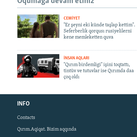
Oqumağa devam etiñiz
CEMİYET
"Er şeyni eki künde taşlap kettim".
Seferberlik qorqusı rusiyelilerni
kene memleketten quva
İNSAN AQLARI
"Qırım birdemligi" işini toqtattı,
tintüv ve tutuvlar ise Qırımda daa
çoq oldı
Русский
INFO
Українською
Contacts
QOŞULIÑIZ!
Qırım.Aqiqat. Bizim aqqında