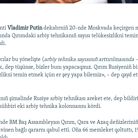
nti
Vladimir Putin
dekabrniñ 20-nde Moskvada keçirgen 
ında Qırımdaki arbiy tehnikanıñ sayısı telükesizlikni temi
di.
rcılar bu yönelişte (
arbiy tehnika sayısınıñ arttırılmasında 
, dep tüşünse, bizler bunı yapacaqmız. Qırım Rusiyeniñ bir
izlikni temin etmek içün er şey yapa bilemiz», – dep qayd et
nıñ şimalinde Rusiye arbiy tehnikası areket ete, dep bildiri
ühbiri eki arbiy tehnika kolonnasını kördi.
nde BM Baş Assambleyası Qırım, Qara ve Azaq deñizlerini
üvinen bağlı qararnı qabul etti. Oña 66 memleket qoltuttı, 19 
oldı.