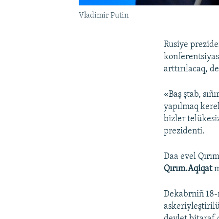
Vladimir Putin
Rusiye prezide
konferentsiyas
arttırılacaq, de
«Baş ştab, sıñı
yapılmaq kerek
bizler telükes
prezidenti.
Daa evel Qırım
Qırım.Aqiqat
m
Dekabrniñ 18-
askeriyleştiril
devlet bitaraf 