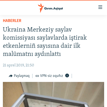
Link
açıqlığı
Esas
HABERLER
mündericege
HABERLER
Ukraina Merkeziy saylav
qaytmaq
SİYASET
Baş
komissiyası saylavlarda iştirak
İQTİSADİYAT
navigatsiyağa
etkenlerniñ sayısına dair ilk
qaytmaq
CEMİYET
malümatnı aydınlattı
Qıdıruvğa
MEDENİYET
qaytmaq
21 aprel 2019, 21:50
İNSAN AQLARI
Paylaşmaq
VPN-siz oquñız
VİDEO
SÜRET
BLOGLAR
FİKİR