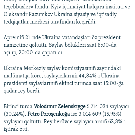
teşebbüsler» fondu, Kyiv içtimaiyat halqara institutı ve
Oleksandr Razumkov Ukraina siyasiy ve iqtisadiy
tedqiqatlar merkezi tarafından keçirildi.
Aprelniñ 21-nde Ukraina vatandaşları öz prezident
namzetine qoltuttı. Saylav bölükleri saat 8:00-da
açılıp, 20:00-da qapatıldı.
Ukraina Merkeziy saylav komissiyasınıñ saytındaki
malümatqa köre, saylayıcılarnıñ 44,84%-ı Ukraina
prezidenti saylavlarınıñ ekinci turında saat 15:00-ğa
qadar rey berdi.
Birinci turda
Volodımır Zelenskıyge
5 714 034 saylayıcı
(30,24%),
Petro Poroşenkoğa
ise 3 014 609 (15,95%)
saylayıcı qoltuttı. Rey berüvde saylayıcılarnıñ 62,8%-ı
iştirak etti.