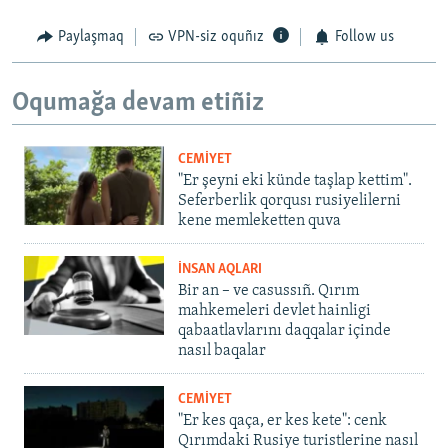
Paylaşmaq
VPN-siz oquñız
Follow us
Oqumağa devam etiñiz
CEMİYET
"Er şeyni eki künde taşlap kettim".
Seferberlik qorqusı rusiyelilerni
kene memleketten quva
İNSAN AQLARI
Bir an – ve casussıñ. Qırım
mahkemeleri devlet hainligi
qabaatlavlarını daqqalar içinde
nasıl baqalar
CEMİYET
"Er kes qaça, er kes kete": cenk
Qırımdaki Rusiye turistlerine nasıl