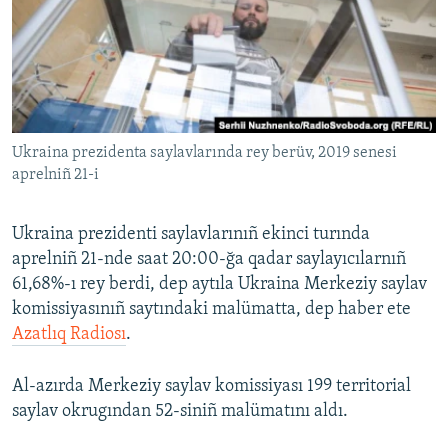
Русский
Українською
QOŞULIÑIZ!
Ukraina prezidenta saylavlarında rey berüv, 2019 senesi
aprelniñ 21-i
RFE/RS bütün saytları
Ukraina prezidenti saylavlarınıñ ekinci turında
aprelniñ 21-nde saat 20:00-ğa qadar saylayıcılarnıñ
61,68%-ı rey berdi, dep aytıla Ukraina Merkeziy saylav
komissiyasınıñ saytındaki malümatta, dep haber ete
Azatlıq Radiosı
.
Al-azırda Merkeziy saylav komissiyası 199 territorial
saylav okrugından 52-siniñ malümatını aldı.