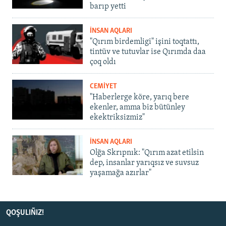
barıp yetti
İNSAN AQLARI
"Qırım birdemligi" işini toqtattı,
tintüv ve tutuvlar ise Qırımda daa
çoq oldı
CEMİYET
"Haberlerge köre, yarıq bere
ekenler, amma biz bütünley
ekektriksizmiz"
İNSAN AQLARI
Olğa Skrıpnık: "Qırım azat etilsin
dep, insanlar yarıqsız ve suvsuz
yaşamağa azırlar"
QOŞULIÑIZ!