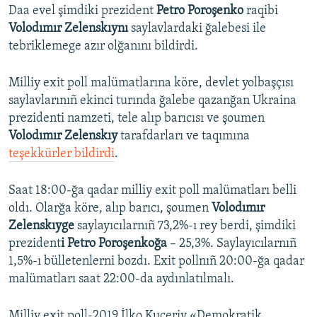
Daa evel şimdiki prezident
Petro Poroşenko
raqibi
Volodımır Zelenskıynı
saylavlardaki ğalebesi ile
tebriklemege azır olğanını bildirdi.
Milliy exit poll malümatlarına köre, devlet yolbaşçısı
saylavlarınıñ ekinci turında ğalebe qazanğan Ukraina
prezidenti namzeti, tele alıp barıcısı ve şoumen
Volodımır Zelenskıy
tarafdarları ve taqımına
teşekkürler bildirdi
.
Saat 18:00-ğa qadar milliy exit poll malümatları belli
oldı. Olarğa köre, alıp barıcı, şoumen
Volodımır
Zelenskıyge
saylayıcılarnıñ 73,2%-ı rey berdi, şimdiki
prezident
i Petro Poroşenkoğa
– 25,3%. Saylayıcılarnıñ
1,5%-ı bülletenlerni bozdı. Exit pollnıñ 20:00-ğa qadar
malümatları saat 22:00-da aydınlatılmalı.
Milliy exit poll-2019 İlko Kuçeriv «Demokratik