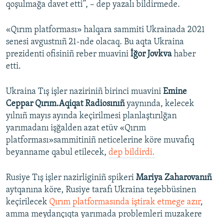
qoşulmağa davet etti”, – dep yazalı bildirmede.
«Qırım platforması» halqara sammiti Ukrainada 2021
senesi avgustnıñ 21-nde olacaq. Bu aqta Ukraina
prezidenti ofisiniñ reber muavini
İğor Jovkva
haber
etti.
Ukraina Tış işler naziriniñ birinci muavini
Emine
Ceppar Qırım.Aqiqat Radiosınıñ
yaynında, kelecek
yılnıñ mayıs ayında keçirilmesi planlaştırılğan
yarımadanı işğalden azat etüv «Qırım
platforması»sammitiniñ neticelerine köre muvafıq
beyanname qabul etilecek,
dep bildirdi.
Rusiye Tış işler nazirliginiñ spikeri
Mariya Zaharovanıñ
aytqanına köre, Rusiye tarafı Ukraina teşebbüsinen
keçirilecek
Qırım platformasında iştirak etmege azır
,
amma meydançıqta yarımada problemleri muzakere