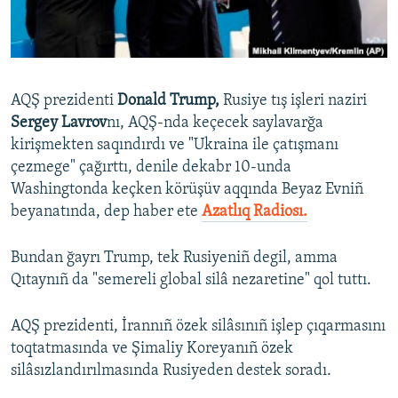
Русский
Українською
AQŞ prezidenti
Donald Trump,
Rusiye tış işleri naziri
QOŞULIÑIZ!
Sergey Lavrov
nı, AQŞ-nda keçecek saylavarğa
kirişmekten saqındırdı ve "Ukraina ile çatışmanı
çezmege" çağırttı, denile dekabr 10-unda
Washingtonda keçken körüşüv aqqında Beyaz Evniñ
RFE/RS bütün saytları
beyanatında, dep haber ete
Azatlıq Radiosı.
Bundan ğayrı Trump, tek Rusiyeniñ degil, amma
Qıtaynıñ da "semereli global silâ nezaretine" qol tuttı.
AQŞ prezidenti, İrannıñ özek silâsınıñ işlep çıqarmasını
toqtatmasında ve Şimaliy Koreyanıñ özek
silâsızlandırılmasında Rusiyeden destek soradı.