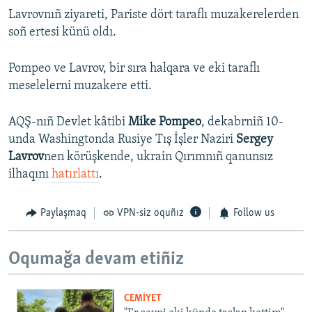
Lavrovnıñ ziyareti, Pariste dört taraflı muzakerelerden
soñ ertesi künü oldı.
Pompeo ve Lavrov, bir sıra halqara ve eki taraflı
meselelerni muzakere etti.
AQŞ-nıñ Devlet kâtibi
Mike Pompeo
, dekabrniñ 10-
unda Washingtonda Rusiye Tış İşler Naziri
Sergey
Lavrov
nen körüşkende, ukrain Qırımnıñ qanunsız
ilhaqını
hatırlattı
.
Paylaşmaq
VPN-siz oquñız
Follow us
Oqumağa devam etiñiz
CEMİYET