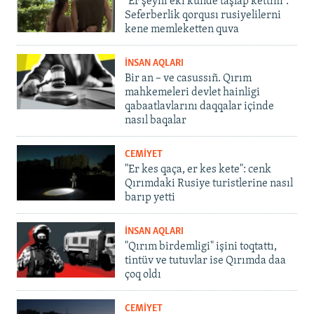
"Er şeyni eki künde taşlap kettim".
Seferberlik qorqusı rusiyelilerni
kene memleketten quva
İNSAN AQLARI
Bir an – ve casussıñ. Qırım
mahkemeleri devlet hainligi
qabaatlavlarını daqqalar içinde
nasıl baqalar
CEMİYET
"Er kes qaça, er kes kete": cenk
Qırımdaki Rusiye turistlerine nasıl
barıp yetti
İNSAN AQLARI
"Qırım birdemligi" işini toqtattı,
tintüv ve tutuvlar ise Qırımda daa
çoq oldı
CEMİYET