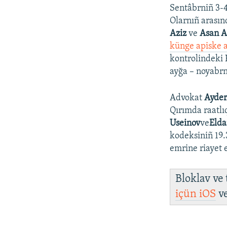
Sentâbrniñ 3-4-
Olarnıñ arasın
Aziz
ve
Asan A
künge apiske a
kontrolindeki 
ayğa – noyabrn
Advokat
Ayder
Qırımda raatlı
Useinov
ve
Eld
kodeksiniñ 19.
emrine riayet
Bloklav ve
içün
iOS
v