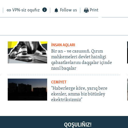
VPN-siz oquñız
Follow us
Print
İNSAN AQLARI
Bir an – ve casussıñ. Qırım
mahkemeleri devlet hainligi
qabaatlavlarını daqqalar içinde
nasıl baqalar
CEMİYET
"Haberlerge köre, yarıq bere
ekenler, amma biz bütünley
ekektriksizmiz"
QOŞULIÑIZ!