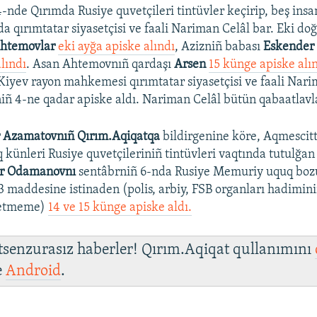
nde Qırımda Rusiye quvetçileri tintüvler keçirip, beş insan
da qırımtatar siyasetçisi ve faali Nariman Celâl bar. Eki d
htemovlar
eki ayğa apiske alındı
, Azizniñ babası
Eskender
lındı
. Asan Ahtemovnıñ qardaşı
Arsen
15 künge apiske alı
Kiyev rayon mahkemesi qırımtatar siyasetçisi ve faali Nari
iñ 4-ne qadar apiske aldı. Nariman Celâl bütün qabaatlavla
 Azamatovnıñ Qırım.Aqiqatqa
bildirgenine köre, Aqmesci
q künleri Rusiye quvetçileriniñ tintüvleri vaqtında tutulğa
ar Odamanovnı
sentâbrniñ 6-nda Rusiye Memuriy uquq bozu
3 maddesine istinaden (polis, arbiy, FSB organları hadimin
 etmeme)
14 ve 15 künge apiske aldı.
 tsenzurasız haberler! Qırım.Aqiqat qullanımını
e
Android
.