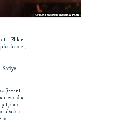
tatar
Eldar
ıp ketkenler,
şı
Safiye
ko Şevket
manovnı daa
iqatçınıñ
m advokat
ıla