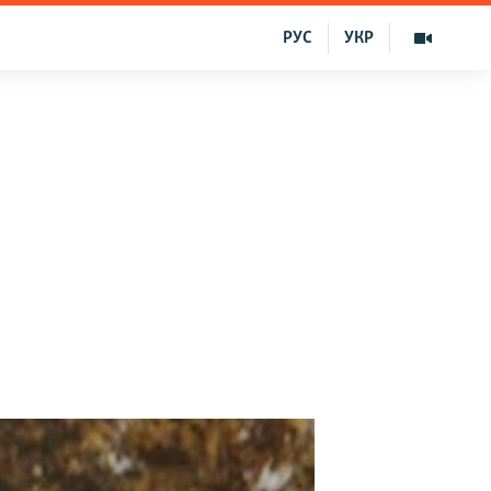
РУС
УКР
ı