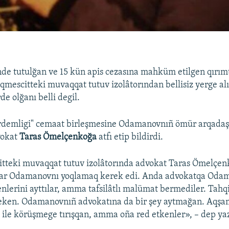
de tutulğan ve 15 kün apis cezasına mahküm etilgen qırım
mescitteki muvaqqat tutuv izolâtorından bellisiz yerge al
de olğanı belli degil.
irdemligi" cemaat birleşmesine Odamanovnıñ ömür arqada
okat
Taras Ömelçenkoğa
atfı etip bildirdi.
tteki muvaqqat tutuv izolâtorında advokat Taras Ömelçen
dar Odamanovnı yoqlamaq kerek edi. Anda advokatqa Oda
enlerini ayttılar, amma tafsilâtlı malümat bermediler. Tahq
eken. Odamanovnıñ advokatına da bir şey aytmağan. Aqşa
 ile körüşmege tırışqan, amma oña red etkenler», – dep yaz