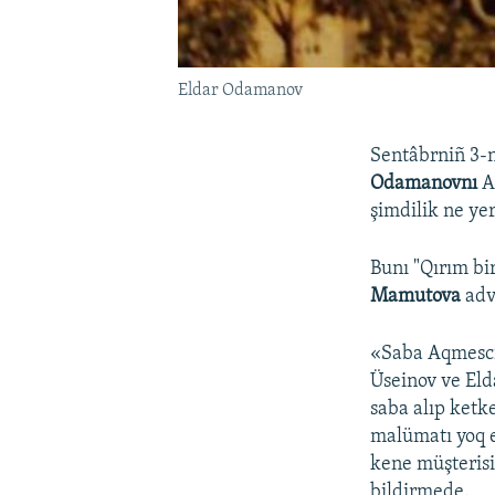
Eldar Odamanov
Sentâbrniñ 3-n
Odamanovnı
Aq
şimdilik ne yer
Bunı "Qırım b
Mamutova
adv
«Saba Aqmesci
Üseinov ve El
saba alıp ketk
malümatı yoq 
kene müşterisi
bildirmede.