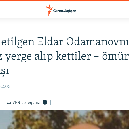
 etilgen Eldar Odamanovn
z yerge alıp kettiler – ömür
şı
 22:03
VPN-siz oquñız