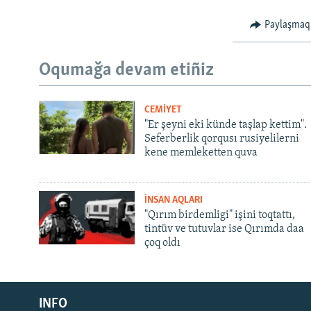
Paylaşmaq
Oqumağa devam etiñiz
CEMİYET
"Er şeyni eki künde taşlap kettim".
Seferberlik qorqusı rusiyelilerni
kene memleketten quva
İNSAN AQLARI
"Qırım birdemligi" işini toqtattı,
tintüv ve tutuvlar ise Qırımda daa
çoq oldı
Русский
INFO
Українською