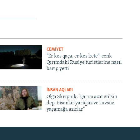
CEMİYET
"Er kes qaça, er kes kete": cenk
Qırımdaki Rusiye turistlerine nasıl
barıp yetti
İNSAN AQLARI
Olğa Skrıpnık: "Qırım azat etilsin
dep, insanlar yarıqsız ve suvsuz
yaşamağa azırlar"