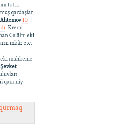
nı tuttı.
oğmuş qardaşlar
 Ahtemov
10
ndı
. Kreml
man Celâlnı eki
rnı inkâr ete.
tteki mahkeme
n
Şevket
luvları
iñ qanuniy
qurmaq