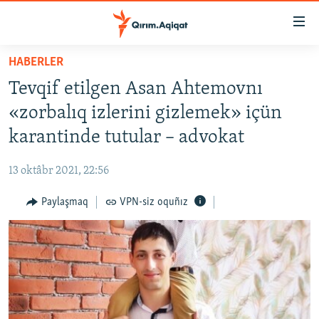
Link
açıqlığı
Esas
HABERLER
mündericege
HABERLER
Tevqif etilgen Asan Ahtemovnı
qaytmaq
SİYASET
Baş
«zorbalıq izlerini gizlemek» içün
İQTİSADİYAT
navigatsiyağa
karantinde tutular – advokat
qaytmaq
CEMİYET
Qıdıruvğa
13 oktâbr 2021, 22:56
MEDENİYET
qaytmaq
Paylaşmaq
VPN-siz oquñız
İNSAN AQLARI
VİDEO
SÜRET
BLOGLAR
FİKİR