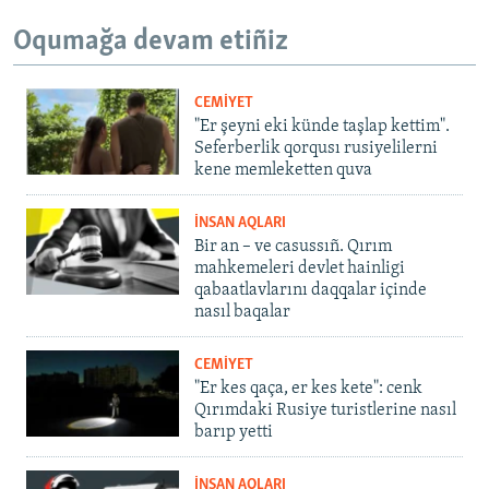
Oqumağa devam etiñiz
CEMİYET
"Er şeyni eki künde taşlap kettim".
Seferberlik qorqusı rusiyelilerni
kene memleketten quva
İNSAN AQLARI
Bir an – ve casussıñ. Qırım
mahkemeleri devlet hainligi
qabaatlavlarını daqqalar içinde
nasıl baqalar
CEMİYET
"Er kes qaça, er kes kete": cenk
Qırımdaki Rusiye turistlerine nasıl
barıp yetti
İNSAN AQLARI