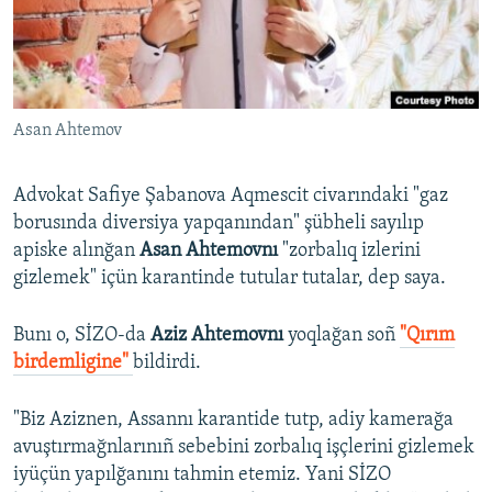
Русский
Українською
Asan Ahtemov
QOŞULIÑIZ!
Advokat Safiye Şabanova Aqmescit civarındaki "gaz
borusında diversiya yapqanından" şübheli sayılıp
RFE/RS bütün saytları
apiske alınğan
Asan Ahtemovnı
"zorbalıq izlerini
gizlemek" içün karantinde tutular tutalar, dep saya.
Bunı o, SİZO-da
Aziz Ahtemovnı
yoqlağan soñ
"Qırım
birdemligine"
bildirdi.
"Biz Aziznen, Assannı karantide tutp, adiy kamerağa
avuştırmağnlarınıñ sebebini zorbalıq işçlerini gizlemek
iyüçün yapılğanını tahmin etemiz. Yani SİZO