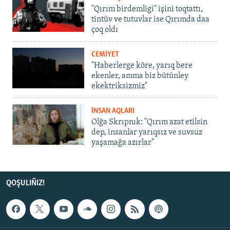
"Qırım birdemligi" işini toqtattı,
tintüv ve tutuvlar ise Qırımda daa
çoq oldı
CEMİYET
"Haberlerge köre, yarıq bere
ekenler, amma biz bütünley
ekektriksizmiz"
İNSAN AQLARI
Olğa Skrıpnık: "Qırım azat etilsin
dep, insanlar yarıqsız ve suvsuz
yaşamağa azırlar"
QOŞULIÑIZ!