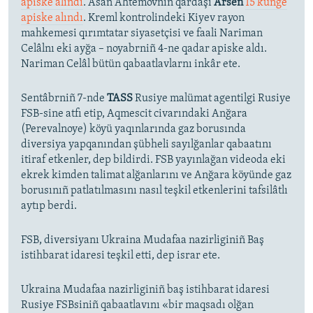
apiske alındı
. Asan Ahtemovnıñ qardaşı
Arsen
15 künge
apiske alındı
. Kreml kontrolindeki Kiyev rayon
mahkemesi qırımtatar siyasetçisi ve faali Nariman
Celâlnı eki ayğa – noyabrniñ 4-ne qadar apiske aldı.
Nariman Celâl bütün qabaatlavlarnı inkâr ete.
Sentâbrniñ 7-nde
TASS
Rusiye malümat agentilgi Rusiye
FSB-sine atfı etip, Aqmescit civarındaki Anğara
(Perevalnoye) köyü yaqınlarında gaz borusında
diversiya yapqanından şübheli sayılğanlar qabaatını
itiraf etkenler, dep bildirdi. FSB yayınlağan videoda eki
ekrek kimden talimat alğanlarını ve Anğara köyünde gaz
borusınıñ patlatılmasını nasıl teşkil etkenlerini tafsilâtlı
aytıp berdi.
FSB, diversiyanı Ukraina Mudafaa nazirliginiñ Baş
istihbarat idaresi teşkil etti, dep israr ete.
Ukraina Mudafaa nazirliginiñ baş istihbarat idaresi
Rusiye FSBsiniñ qabaatlavını «bir maqsadı olğan