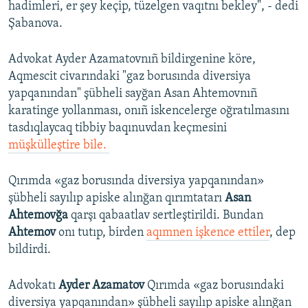
hadimleri, er şey keçip, tüzelgen vaqıtnı bekley", - dedi
Şabanova.
Advokat Ayder Azamatovnıñ bildirgenine köre,
Aqmescit civarındaki "gaz borusında diversiya
yapqanından" şübheli sayğan Asan Ahtemovnıñ
karatinge yollanması, onıñ iskencelerge oğratılmasını
tasdıqlaycaq tibbiy baqınuvdan keçmesini
müşkülleştire bile. ​
Qırımda «gaz borusında diversiya yapqanından»
şübheli sayılıp apiske alınğan qırımtatarı
Asan
Ahtemovğa
qarşı qabaatlav sertleştirildi. Bundan
Ahtemov
onı tutıp, birden
aqımnen işkence ettiler
, dep
bildirdi.
Advokatı
Ayder Azamatov
Qırımda «gaz borusındaki
diversiya yapqanından» şübheli sayılıp apiske alınğan