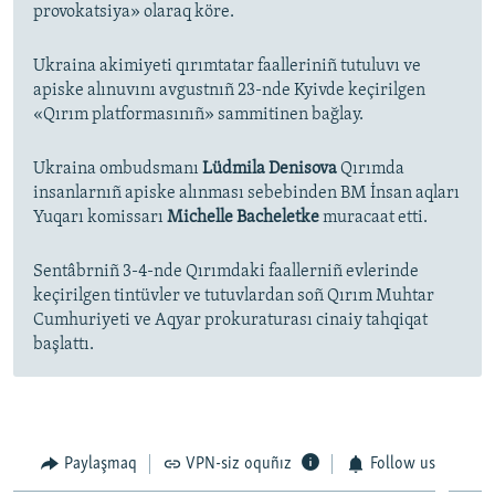
provokatsiya» olaraq köre.
Ukraina akimiyeti qırımtatar faalleriniñ tutuluvı ve
apiske alınuvını avgustnıñ 23-nde Kyivde keçirilgen
«Qırım platformasınıñ» sammitinen bağlay.
Ukraina ombudsmanı
Lüdmila Denisova
Qırımda
insanlarnıñ apiske alınması sebebinden BM İnsan aqları
Yuqarı komissarı
Michelle Bacheletke
muracaat etti.
Sentâbrniñ 3-4-nde Qırımdaki faallerniñ evlerinde
keçirilgen tintüvler ve tutuvlardan soñ Qırım Muhtar
Cumhuriyeti ve Aqyar prokuraturası cinaiy tahqiqat
başlattı.
Paylaşmaq
VPN-siz oquñız
Follow us