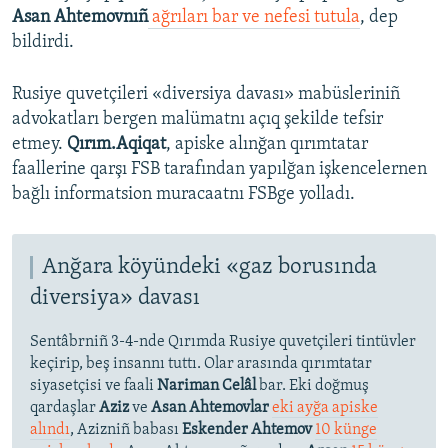
Asan Ahtemovnıñ
ağrıları bar ve nefesi tutula
, dep
bildirdi.
Rusiye quvetçileri «diversiya davası» mabüsleriniñ
advokatları bergen malümatnı açıq şekilde tefsir
etmey.
Qırım.Aqiqat
, apiske alınğan qırımtatar
faallerine qarşı FSB tarafından yapılğan işkencelernen
bağlı informatsion muracaatnı FSBge yolladı.
Anğara köyündeki «gaz borusında
diversiya» davası
Sentâbrniñ 3-4-nde Qırımda Rusiye quvetçileri tintüvler
keçirip, beş insannı tuttı. Olar arasında qırımtatar
siyasetçisi ve faali
Nariman Celâl
bar. Eki doğmuş
qardaşlar
Aziz
ve
Asan Ahtemovlar
eki ayğa apiske
alındı
, Azizniñ babası
Eskender Ahtemov
10 künge