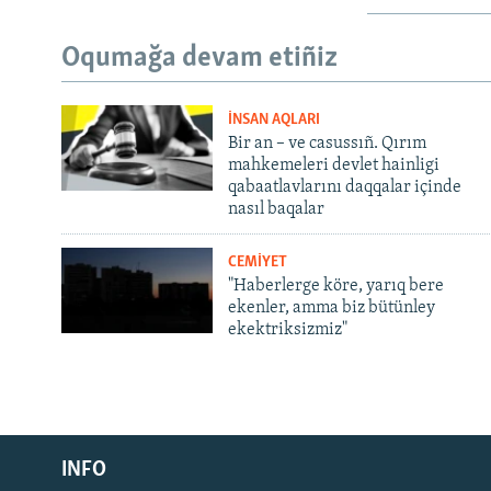
Oqumağa devam etiñiz
İNSAN AQLARI
Bir an – ve casussıñ. Qırım
mahkemeleri devlet hainligi
qabaatlavlarını daqqalar içinde
nasıl baqalar
CEMİYET
"Haberlerge köre, yarıq bere
ekenler, amma biz bütünley
ekektriksizmiz"
Русский
Українською
INFO