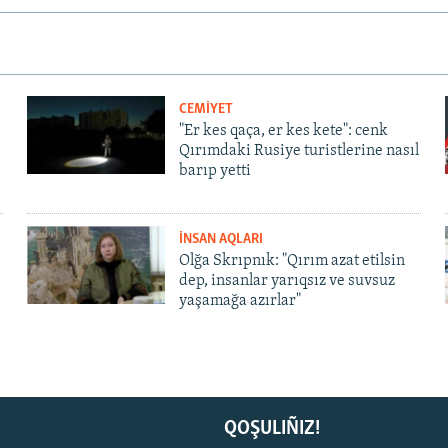
CEMİYET
"Er kes qaça, er kes kete": cenk
Qırımdaki Rusiye turistlerine nasıl
barıp yetti
İNSAN AQLARI
Olğa Skrıpnık: "Qırım azat etilsin
dep, insanlar yarıqsız ve suvsuz
yaşamağa azırlar"
QOŞULIÑIZ!