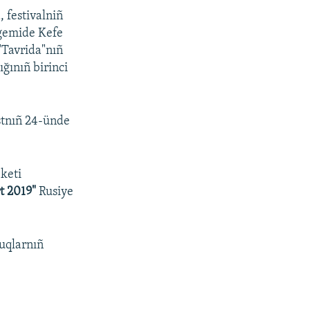
 festivalniñ
e gemide Kefe
 "Tavrida"nıñ
ğınıñ birinci
stnıñ 24-ünde
keti
rt 2019"
Rusiye
luqlarnıñ