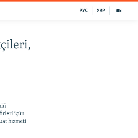
РУС
УКР
çileri,
niñ
irleri içün
uat hızmeti