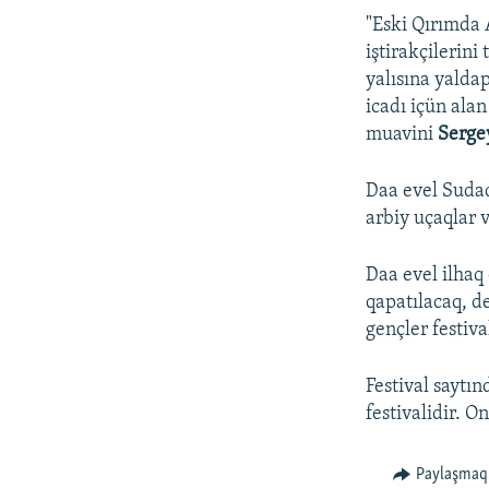
"Eski Qırımda 
iştirakçilerini
yalısına yaldap
icadı içün ala
muavini
Serge
Daa evel Sudaq
arbiy uçaqlar v
Daa evel ilhaq
qapatılacaq, de
gençler festiv
Festival saytın
festivalidir. 
Paylaşmaq