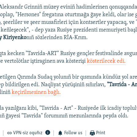
Aleksandr Grinniñ müzey eviniñ hadimlerinen qonuşqanda,
 toplap, "Hersones" fregatına oturtmağa ğaye keldi, olar is
, şeerliler ve şeer musafirleri içün kontsertler yapacaq, ve
n keñleşecek", - dep yaza Rusiye prezidenti memuriyeti başlı
y Kiriyenko
nıñ sözlerinden RİA-Krım.
ta kecken "Tavrida-ART" Rusiye gençler festivalinde avgu
e vertolötlar iştiraginen ava kösterişi
kösterilecek edi.
 etilgen Qırımda Sudaq yolunıñ bir qısmında kündüz yol are
p bildirilgen edi. Naqliyat yürüşiniñ sıñırlavı,
"Tavrida - A
aliniñ
keçirilmesinen bağlı.
da yazılğanı kibi, "Tavrida - Art" - Rusiyede ilk icadiy toplu
Onıñ ğayesi "Tavrida" forumınıñ mezunlarında peyda oldı.
VPN-siz oquñız
Follow us
Print