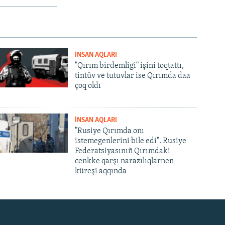
İNSAN AQLARI
"Qırım birdemligi" işini toqtattı,
tintüv ve tutuvlar ise Qırımda daa
çoq oldı
İNSAN AQLARI
"Rusiye Qırımda onı
istemegenlerini bile edi". Rusiye
Federatsiyasınıñ Qırımdaki
cenkke qarşı narazılıqlarnen
küreşi aqqında