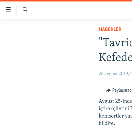
Link
açıqlığı
Qıdırmaq
Esas
HABERLER
HABERLER
mündericege
SİYASET
qaytmaq
"Tavrid
Baş
İQTİSADİYAT
navigatsiyağa
Kefede
CEMİYET
qaytmaq
Qıdıruvğa
MEDENİYET
25 avgust 2019, 1
qaytmaq
İNSAN AQLARI
VİDEO
Paylaşmaq
SÜRET
Avgust 25-inde
iştirakçilerini
BLOGLAR
kontsertler ya
FİKİR
bildire.