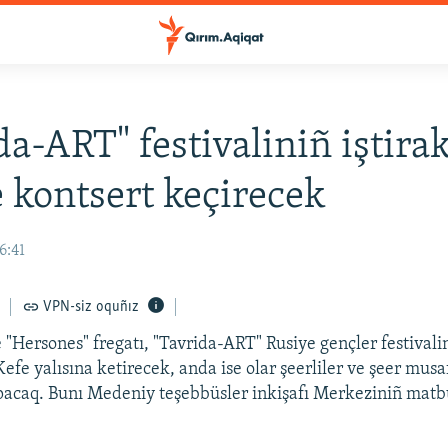
a-ART" festivaliniñ iştirak
 kontsert keçirecek
6:41
VPN-siz oquñız
 "Hersones" fregatı, "Tavrida-ART" Rusiye gençler festivali
 Kefe yalısına ketirecek, anda ise olar şeerliler ve şeer musaf
pacaq. Bunı Medeniy teşebbüsler inkişafı Merkeziniñ matb