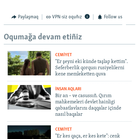
Paylaşmaq
VPN-siz oquñız
Follow us
Oqumağa devam etiñiz
CEMİYET
"Er şeyni eki künde taşlap kettim".
Seferberlik qorqusı rusiyelilerni
kene memleketten quva
İNSAN AQLARI
Bir an – ve casussıñ. Qırım
mahkemeleri devlet hainligi
qabaatlavlarını daqqalar içinde
nasıl baqalar
CEMİYET
"Er kes qaça, er kes kete": cenk