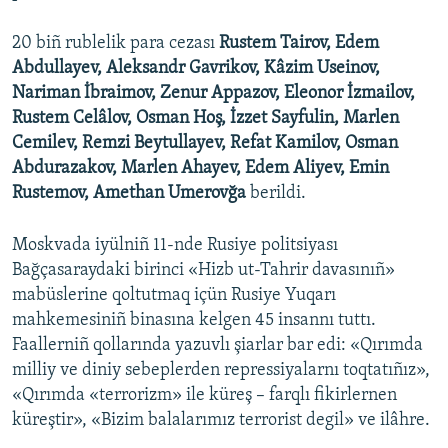
20 biñ rublelik para cezası
Rustem Tairov, Edem
Abdullayev, Aleksandr Gavrikov, Kâzim Useinov,
Nariman İbraimov, Zenur Appazov, Eleonor İzmailov,
Rustem Celâlov, Osman Hoş, İzzet Sayfulin, Marlen
Cemilev, Remzi Beytullayev, Refat Kamilov, Osman
Abdurazakov, Marlen Ahayev, Edem Aliyev, Emin
Rustemov, Amethan Umerovğa
berildi.
Moskvada iyülniñ 11-nde Rusiye politsiyası
Bağçasaraydaki birinci «Hizb ut-Tahrir davasınıñ»
mabüslerine qoltutmaq içün Rusiye Yuqarı
mahkemesiniñ binasına kelgen 45 insannı tuttı.
Faallerniñ qollarında yazuvlı şiarlar bar edi: «Qırımda
milliy ve diniy sebeplerden repressiyalarnı toqtatıñız»,
«Qırımda «terrorizm» ile küreş – farqlı fikirlernen
küreştir», «Bizim balalarımız terrorist degil» ve ilâhre.