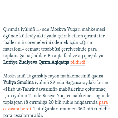
Qırımda iyülniñ 11-nde Moskva Yuqarı mahkemesi
ögünde kütleviy aktsiyada iştirak etken qırımtatar
faalleriniñ cöremelerini ödemek içün «Qırım
marafonı» cemaat teşebbüsi çerçivesinde para
toplamağa başladılar. Bu aqta faal ve aq qorçalayıcı
Lutfiye Zudiyeva Qırım.Aqiqatqa
bildirdi
.
Moskvanıñ Taganskiy rayon mahkemesiniñ qadısı
Yuliya Smolina
iyülniñ 29-nda Bağçasaraydaki birinci
«Hizb ut-Tahrir davasınıñ» mabüslerine qoltutmaq
içün iyülniñ 11-nde Rusiye Yuqarı mahkemesi ögünde
toplaşqan 18 qırımlığa 20 biñ ruble miqdarında
para
cezasını berdi
. Tutulğanlar umumen 360 biñ rublelik
para cezalarını aldı.