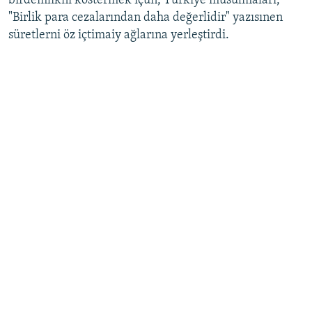
birdemlikni köstermek içün, Türkiye musulmaları,
"Birlik para cezalarından daha değerlidir" yazısınen
Русский
süretlerni öz içtimaiy ağlarına yerleştirdi.
Українською
QOŞULIÑIZ!
RFE/RS bütün saytları