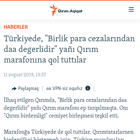
Link
açıqlığı
Esas
HABERLER
mündericege
HABERLER
Türkiyede, "Birlik para cezalarından
qaytmaq
SİYASET
Baş
daa degerlidir" yañı Qırım
İQTİSADİYAT
navigatsiyağa
marafonına qol tuttılar
qaytmaq
CEMİYET
Qıdıruvğa
11 avgust 2019, 13:57
MEDENİYET
qaytmaq
Paylaşmaq
VPN-siz oquñız
İNSAN AQLARI
İlhaq etilgen Qırımda, "Birlik para cezalarından daa
VİDEO
degerlidir" yañı Qırım marafonı ep tarqalmaqta. Onı
SÜRET
"Qırım birdemligi" cemiyet birleşmesi teşkil etti.
BLOGLAR
Marafonğa Türkiyede de qol tuttılar. Qırımtatarlarnen
FİKİR