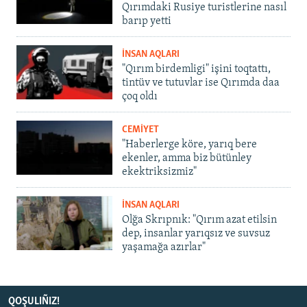
Qırımdaki Rusiye turistlerine nasıl
barıp yetti
İNSAN AQLARI
"Qırım birdemligi" işini toqtattı,
tintüv ve tutuvlar ise Qırımda daa
çoq oldı
CEMİYET
"Haberlerge köre, yarıq bere
ekenler, amma biz bütünley
ekektriksizmiz"
İNSAN AQLARI
Olğa Skrıpnık: "Qırım azat etilsin
dep, insanlar yarıqsız ve suvsuz
yaşamağa azırlar"
QOŞULIÑIZ!