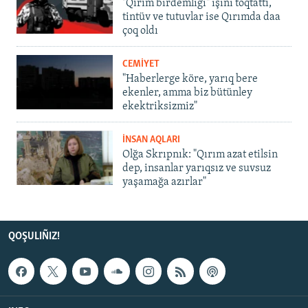
"Qırım birdemligi" işini toqtattı,
tintüv ve tutuvlar ise Qırımda daa
çoq oldı
CEMİYET
"Haberlerge köre, yarıq bere
ekenler, amma biz bütünley
ekektriksizmiz"
İNSAN AQLARI
Olğa Skrıpnık: "Qırım azat etilsin
dep, insanlar yarıqsız ve suvsuz
yaşamağa azırlar"
QOŞULIÑIZ!