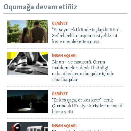
Oqumağa devam etiñiz
CEMİYET
"Er şeyni eki künde taşlap kettim".
Seferberlik qorqusı rusiyelilerni
kene memleketten quva
İNSAN AQLARI
Bir an – ve casussıñ. Qırım
mahkemeleri devlet hainligi
qabaatlavlarını daqqalar içinde
nasıl baqalar
CEMİYET
"Er kes qaça, er kes kete": cenk
Qırımdaki Rusiye turistlerine nasıl
barıp yetti
İNSAN AQLARI