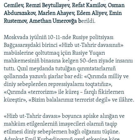
Cemilev, Remzi Beytullayev, Refat Kamilov, Osman
Abdurazakov, Marlen Ahayev, Edem Aliyev, Emin
Rustemov, Amethan Umerovğa b
erildi.
Moskvada iyülniñ 10-11-nde Rusiye politsiyası
Bağçasaraydaki birinci «Hizb ut-Tahrir davasınıñ»
mabüslerine qoltutmaq içün Rusiye Yuqarı
mahkemesiniñ binasına kelgen 50-den ziyade insannı
tuttı. Qızıl meydanda tutulğan qırımtatarlarnıñ
qollarında yazuvlı şiarlar bar edi: «Qırımda milliy ve
diniy sebeplerden repressiyalarnı toqtatıñız»,
«Qırımda «terrorizm» ile küreş – farqlı fikirlernen
küreştir», «Bizim balalarımız terrorist degil» ve ilâhre.
«Hizb ut-Tahrir davası» boyunca apiske alınğan ve
mahküm etilgenlerniñ imayecileri olarnıñ taqip
etilmesi diniy sebeplernen bağlı olğanını tüşüne.
Advokat Emil Kurbedinovnıñ qayd etkenine köre,