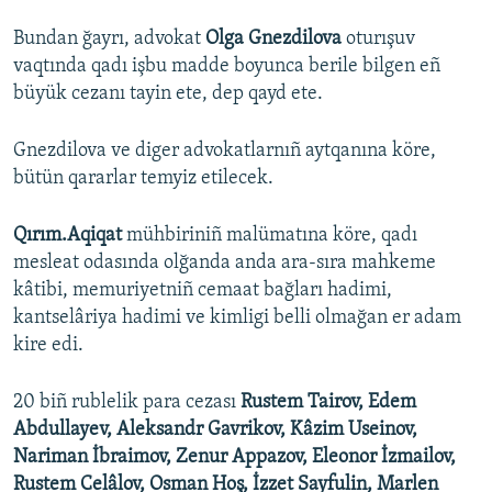
Bundan ğayrı, advokat
Olga Gnezdilova
oturışuv
vaqtında qadı işbu madde boyunca berile bilgen eñ
büyük cezanı tayin ete, dep qayd ete.
Gnezdilova ve diger advokatlarnıñ aytqanına köre,
bütün qararlar temyiz etilecek.
Qırım.Aqiqat
mühbiriniñ malümatına köre, qadı
mesleat odasında olğanda anda ara-sıra mahkeme
kâtibi, memuriyetniñ cemaat bağları hadimi,
kantselâriya hadimi ve kimligi belli olmağan er adam
kire edi.
20 biñ rublelik para cezası
Rustem Tairov, Edem
Abdullayev, Aleksandr Gavrikov, Kâzim Useinov,
Nariman İbraimov, Zenur Appazov, Eleonor İzmailov,
Rustem Celâlov, Osman Hoş, İzzet Sayfulin, Marlen