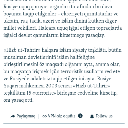
Rusiye uquq qoruyıcı organları tarafından bu dava
boyunca taqip etilgenler – ekseriyeti qırımtatarlar ve
ukrain, rus, tacik, azeri ve islâm dinini kütken diger
millet vekilleri. Halqara uquq işğal etilgen topraqlarda
işğalci devlet qanunlarını kirsetmege yasaqlay.
«Hizb ut-Tahrir» halqara islâm siyasiy teşkilâtı, bütün
musulman devletleriniñ islâm halifeligine
birleştirilmesini öz maqsadı olğanını ayta, amma olar,
bu maqsatqa irişmek içün terroristik usullarnı red ete
ve Rusiyede adaletsiz taqip etilgenini ayta. Rusiye
Yuqarı mahkemesi 2003 senesi «Hizb ut-Tahrir»
teşkilâtını 15 «terrorist» birleşme cedveline kirsetip,
onı yasaq etti.
Paylaşmaq
VPN-siz oquñız
Follow us