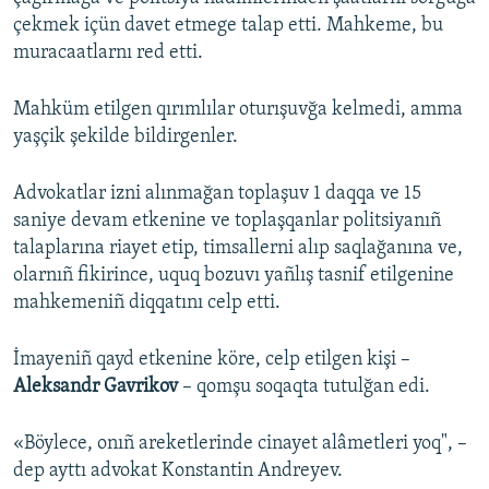
çekmek içün davet etmege talap etti. Mahkeme, bu
muracaatlarnı red etti.
Mahküm etilgen qırımlılar oturışuvğa kelmedi, amma
yaşçik şekilde bildirgenler.
Advokatlar izni alınmağan toplaşuv 1 daqqa ve 15
saniye devam etkenine ve toplaşqanlar politsiyanıñ
talaplarına riayet etip, timsallerni alıp saqlağanına ve,
olarnıñ fikirince, uquq bozuvı yañlış tasnif etilgenine
mahkemeniñ diqqatını celp etti.
İmayeniñ qayd etkenine köre, celp etilgen kişi –
Aleksandr Gavrikov
– qomşu soqaqta tutulğan edi.
«Böylece, onıñ areketlerinde cinayet alâmetleri yoq", –
dep ayttı advokat Konstantin Andreyev.