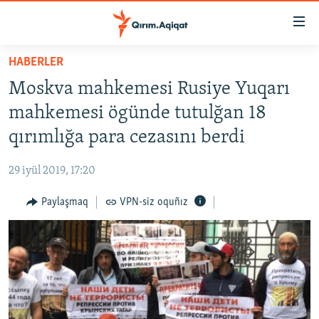
Link
açıqlığı
Esas
HABERLER
mündericege
HABERLER
Moskva mahkemesi Rusiye Yuqarı
qaytmaq
SİYASET
Baş
mahkemesi ögünde tutulğan 18
İQTİSADİYAT
navigatsiyağa
qırımlığa para cezasını berdi
qaytmaq
CEMİYET
Qıdıruvğa
29 iyül 2019, 17:20
MEDENİYET
qaytmaq
Paylaşmaq
VPN-siz oquñız
İNSAN AQLARI
VİDEO
SÜRET
BLOGLAR
FİKİR