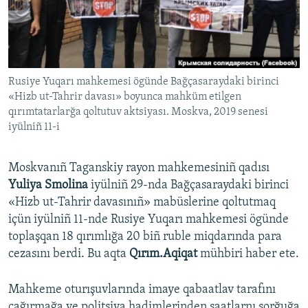
Русский
Українською
Rusiye Yuqarı mahkemesi ögünde Bağçasaraydaki birinci
QOŞULIÑIZ!
«Hizb ut-Tahrir davası» boyunca mahküm etilgen
qırımtatarlarğa qoltutuv aktsiyası. Moskva, 2019 senesi
iyülniñ 11-i
RFE/RS bütün saytları
Moskvanıñ Taganskiy rayon mahkemesiniñ qadısı
Yuliya Smolina
iyülniñ 29-nda Bağçasaraydaki birinci
«Hizb ut-Tahrir davasınıñ» mabüslerine qoltutmaq
içün iyülniñ 11-nde Rusiye Yuqarı mahkemesi ögünde
toplaşqan 18 qırımlığa 20 biñ ruble miqdarında para
cezasını berdi. Bu aqta
Qırım.Aqiqat
mühbiri haber ete.
Mahkeme oturışuvlarında imaye qabaatlav tarafını
çağırmağa ve politsiya hadimlerinden şaatlarnı sorğuğa