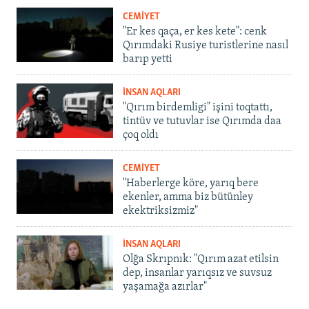
CEMİYET
"Er kes qaça, er kes kete": cenk
Qırımdaki Rusiye turistlerine nasıl
barıp yetti
İNSAN AQLARI
"Qırım birdemligi" işini toqtattı,
tintüv ve tutuvlar ise Qırımda daa
çoq oldı
CEMİYET
"Haberlerge köre, yarıq bere
ekenler, amma biz bütünley
ekektriksizmiz"
İNSAN AQLARI
Olğa Skrıpnık: "Qırım azat etilsin
dep, insanlar yarıqsız ve suvsuz
yaşamağa azırlar"