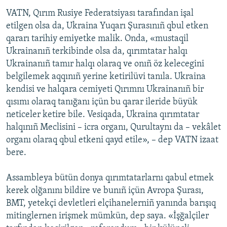
VATN, Qırım Rusiye Federatsiyası tarafından işal
etilgen olsa da, Ukraina Yuqarı Şurasınıñ qbul etken
qararı tarihiy emiyetke malik. Onda, «mustaqil
Ukrainanıñ terkibinde olsa da, qırımtatar halqı
Ukrainanıñ tamır halqı olaraq ve onıñ öz kelecegini
belgilemek aqqınıñ yerine ketirilüvi tanıla. Ukraina
kendisi ve halqara cemiyeti Qırımnı Ukrainanıñ bir
qısımı olaraq tanığanı içün bu qarar ileride büyük
neticeler ketire bile. Vesiqada, Ukraina qırımtatar
halqınıñ Meclisini – icra organı, Qurultaynı da – vekâlet
organı olaraq qbul etkeni qayd etile», – dep VATN izaat
bere.
Assambleya bütün donya qırımtatarlarnı qabul etmek
kerek olğanını bildire ve bunıñ içün Avropa Şurası,
BMT, yetekçi devletleri elçihanelerniñ yanında barışıq
mitinglernen irişmek mümkün, dep saya. «İşğalçiler