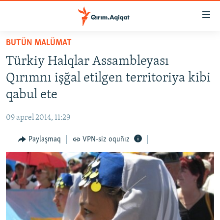
Link
açıqlığı
Esas
BUTÜN MALÜMAT
mündericege
HABERLER
Türkiy Halqlar Assambleyası
qaytmaq
SİYASET
Baş
Qırımnı işğal etilgen territoriya kibi
İQTİSADİYAT
navigatsiyağa
qabul ete
qaytmaq
CEMİYET
Qıdıruvğa
09 aprel 2014, 11:29
MEDENİYET
qaytmaq
Paylaşmaq
VPN-siz oquñız
İNSAN AQLARI
VİDEO
SÜRET
BLOGLAR
FİKİR