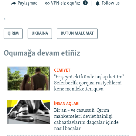
Paylaşmaq
VPN-siz oquñız
Follow us
*
QIRIM
UKRAİNA
BUTÜN MALÜMAT
Oqumağa devam etiñiz
CEMİYET
"Er şeyni eki künde taşlap kettim".
Seferberlik qorqusı rusiyelilerni
kene memleketten quva
İNSAN AQLARI
Bir an – ve casussıñ. Qırım
mahkemeleri devlet hainligi
qabaatlavlarını daqqalar içinde
nasıl baqalar