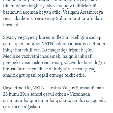
tiklenüvinen bağlı siyasiy ve uquqiy tedbirlerniñ
başlanuvı aqqında beyan etile. Vesiqanı Assambleya
reisi, akademik Yermentay Sultanmurat tarafından
imzaladı.
Siyasiy ve ğayeviy küreş, milletniñ özelligini saqlap
qalmaqnen beraber VATN halqnıñ iqtisadiy ceetinden
inkişafını teklif ete. Bu maqsadqa irişmek içün
Mecliske vaziyetni incelemek, halqnıñ inkişafı
perspektivasını işlep çıqarmaq, vaziyetke köre doğru
bir usullarnı seçmek ve daimiy sürette çalışacaq
analitik gruppanı teşkil etmege teklif etile.
Qayd etmeli ki, VATN Ukraina Yuqarı Şurasınıñ mart
28 künü 2014 senesi qabul etken «Ukrainada
qırımtatar halqını tamır halq olaraq tanıluvı» aqqında
qararnı da alğışladı.