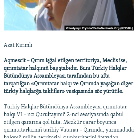
Русский
Українською
QOŞULIÑIZ!
Azat Kırımlı
Aqmescit – Qırım işğal etilgen territoriya, Meclis ise,
RFE/RS bütün saytları
qırımtatar halqınıñ baş ştabıdır. Bunı Türkiy Halqlar
Bütündünya Assambleyası tarafından bu afta
tarqatılğan «Qırımtatar halqı ve Qırımda yaşağan diger
türkiy halqlarğa teklifler» vesiqasında söz yürütile.
Türkiy Halqlar Bütündünya Assambleyası qırımtatar
halqı VI – ncı Qurultayınıñ 2-nci sessiyasında qabul
etilgen qararına qol tuta. Mezkür qarar boyunca
qırımtatarlarnıñ tarihiy Vatanaı – Qırımda, yarımadada
halqnıñ milliy-territorial cumhuriyetini ğayrıdan