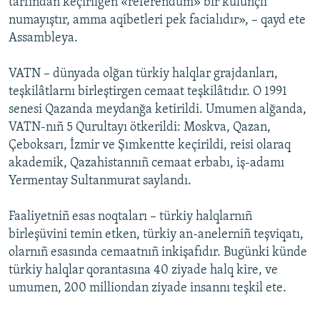
tarfından keçirilgen «referendum» bir külünçli
numayıştır, amma aqibetleri pek facialıdır», – qayd ete
Assambleya.
VATN – dünyada olğan türkiy halqlar grajdanları,
teşkilâtlarnı birleştirgen cemaat teşkilâtıdır. O 1991
senesi Qazanda meydanğa ketirildi. Umumen alğanda,
VATN-nıñ 5 Qurultayı ötkerildi: Moskva, Qazan,
Çeboksarı, İzmir ve Şımkentte keçirildi, reisi olaraq
akademik, Qazahistannıñ cemaat erbabı, iş-adamı
Yermentay Sultanmurat saylandı.
Faaliyetniñ esas noqtaları – türkiy halqlarnıñ
birleşüvini temin etken, türkiy an-anelerniñ teşviqatı,
olarnıñ esasında cemaatnıñ inkişafıdır. Bugünki künde
türkiy halqlar qorantasına 40 ziyade halq kire, ve
umumen, 200 milliondan ziyade insannı teşkil ete.