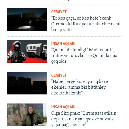
CEMİYET
"Er kes qaça, er kes kete": cenk
Qırımdaki Rusiye turistlerine nasıl
barıp yetti
İNSAN AQLARI
"Qırım birdemligi" işini toqtattı,
tintüv ve tutuvlar ise Qırımda daa
çoq oldı
CEMİYET
"Haberlerge köre, yarıq bere
ekenler, amma biz bütünley
ekektriksizmiz"
İNSAN AQLARI
Olğa Skrıpnık: "Qırım azat etilsin
dep, insanlar yarıqsız ve suvsuz
yaşamağa azırlar"