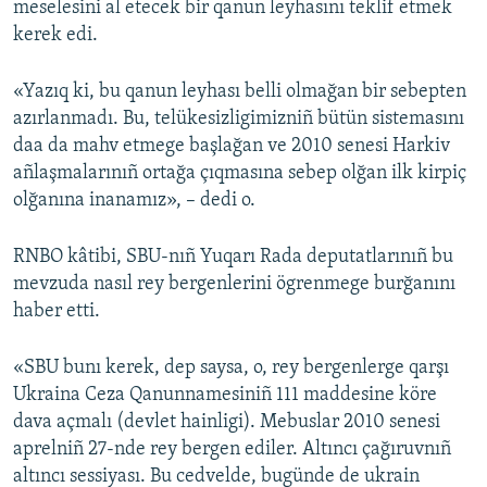
meselesini al etecek bir qanun leyhasını teklif etmek
kerek edi.
«Yazıq ki, bu qanun leyhası belli olmağan bir sebepten
azırlanmadı. Bu, telükesizligimizniñ bütün sistemasını
daa da mahv etmege başlağan ve 2010 senesi Harkiv
añlaşmalarınıñ ortağa çıqmasına sebep olğan ilk kirpiç
olğanına inanamız», – dedi o.
RNBO kâtibi, SBU-nıñ Yuqarı Rada deputatlarınıñ bu
mevzuda nasıl rey bergenlerini ögrenmege burğanını
haber etti.
«SBU bunı kerek, dep saysa, o, rey bergenlerge qarşı
Ukraina Ceza Qanunnamesiniñ 111 maddesine köre
dava açmalı (devlet hainligi). Mebuslar 2010 senesi
aprelniñ 27-nde rey bergen ediler. Altıncı çağıruvnıñ
altıncı sessiyası. Bu cedvelde, bugünde de ukrain