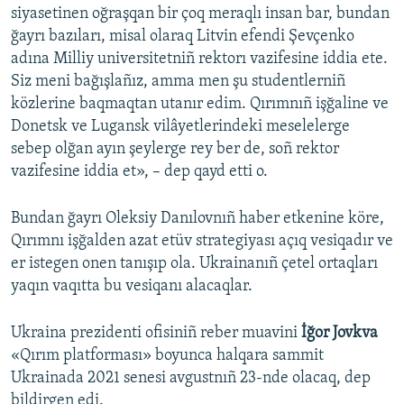
siyasetinen oğraşqan bir çoq meraqlı insan bar, bundan
ğayrı bazıları, misal olaraq Litvin efendi Şevçenko
adına Milliy universitetniñ rektorı vazifesine iddia ete.
Siz meni bağışlañız, amma men şu studentlerniñ
közlerine baqmaqtan utanır edim. Qırımnıñ işğaline ve
Donetsk ve Lugansk vilâyetlerindeki meselelerge
sebep olğan ayın şeylerge rey ber de, soñ rektor
vazifesine iddia et», – dep qayd etti o.
Bundan ğayrı Oleksiy Danılovnıñ haber etkenine köre,
Qırımnı işğalden azat etüv strategiyası açıq vesiqadır ve
er istegen onen tanışıp ola. Ukrainanıñ çetel ortaqları
yaqın vaqıtta bu vesiqanı alacaqlar.
Ukraina prezidenti ofisiniñ reber muavini
İğor Jovkva
«Qırım platforması» boyunca halqara sammit
Ukrainada 2021 senesi avgustnıñ 23-nde olacaq, dep
bildirgen edi.