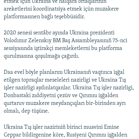
etmek içün Ukraina ve halqara ortaqlarınıñ
areketlerini koordinatsiya etmek içün muzakere
platformasınen bağlı teşebbüsidir.
2020 senesi sentâbr ayında Ukraina prezidenti
Volodımır Zelenskıy BM Baş Assambleyasınıñ 75-nci
sessiyasında iştirakçi memleketlerni bu platforma
qurulmasına qoşulmağa çağırdı.
Daa evel böyle planlarını Ukrainanıñ vaqtınca işğal
etilgen topraqlar meseleleri nazirligi ve Ukraina Tış
işler nazirligi aydınlatqanlar. Ukraina Tış işler nazirligi,
Donbastaki zıddiyetni çezüv ve Qırımnı işğalden
qurtaruv muzakere meydançıqları bir-birinden ayrı
olmalı, dep tüşüne.
Ukraina Tış işler naziriniñ birinci muavini Emine
Ceppar bildirgenine köre, Rusiyeni Qırımnı işğalden