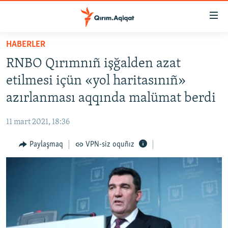
Link
açıqlığı
Esas
HABERLER
mündericege
HABERLER
RNBO Qırımnıñ işğalden azat
qaytmaq
SİYASET
Baş
etilmesi içün «yol haritasınıñ»
İQTİSADİYAT
navigatsiyağa
azırlanması aqqında malümat berdi
qaytmaq
CEMİYET
Qıdıruvğa
11 mart 2021, 18:36
MEDENİYET
qaytmaq
Paylaşmaq
VPN-siz oquñız
İNSAN AQLARI
VİDEO
SÜRET
BLOGLAR
FİKİR