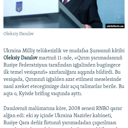
Русский
Українською
Oleksiy Danılov
QOŞULIÑIZ!
Ukraina Milliy telükesizlik ve mudafaa Şurasınıñ kâtibi
Oleksiy Danılov
martnıñ 11-nde, «Qırım yarımadasınıñ
RFE/RS bütün saytları
Rusiye Federatsiyası tarafından işğalinden bugüngece
ilk temel vesiqanıñ» azırlanılğanı aqqında bildirdi. Bu
vesiqada, Qırımnıñ işğalden azat etilmesi meselesinde
nasıl areket etecegimizge dair açıq talimatlar berile. Bu
aqta o, Kyivde brifing vaqtında ayttı.
Danılovnıñ malümatına köre, 2008 senesi RNBO qarar
alğan edi: eki ay içinde Ukraina Nazirler kabineti,
Rusiye Qara deñiz flotunıñ yarımadadan çıqarılması