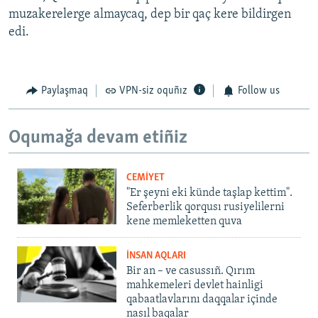
muzakerelerge almaycaq, dep bir qaç kere bildirgen
edi.
Paylaşmaq
VPN-siz oquñız
Follow us
Oqumağa devam etiñiz
CEMİYET
"Er şeyni eki künde taşlap kettim".
Seferberlik qorqusı rusiyelilerni
kene memleketten quva
İNSAN AQLARI
Bir an – ve casussıñ. Qırım
mahkemeleri devlet hainligi
qabaatlavlarını daqqalar içinde
nasıl baqalar