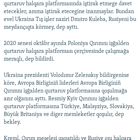
qurtaruv halqara platformasında iştirak etmege davet
etecekler, amma iştirak etecegine inanmaylar. Bundan
evel Ukraina Tış işler naziri Dmıtro Kuleba, Rusiyeni bu
meydançıqta körmey, dep ayttı.
2020 senesi oktâbr ayında Poloniya Qırımnı işğalden
qurtaruv halqara platforması çerçivesinde çalışmağa
meraqlı, dep bildirdi.
Ukraina prezidenti Volodımır Zelenskıy bildirgenine
köre, Avropa Birliginiñ liderleri Avropa Birliginiñ
Qırımnı işğalden qurtaruv platformasına qoşulmağa
azır olğanını ayttı. Resmiy Kyiv Qırımnı işğalden
qurtaruv platformasına Türkiye, Malayziya, Slovakiya,
Büyük Britaniya ve diger memleketler qoşulır, dep
bekley.
Kreml, Qırım meselesi qapatıldı ve Rusiye onı halqara