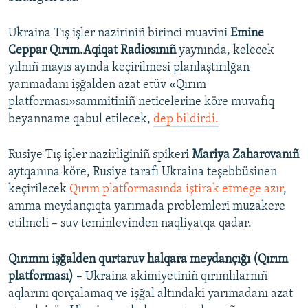
Ukraina Tış işler naziriniñ birinci muavini
Emine
Ceppar Qırım.Aqiqat Radiosınıñ
yaynında, kelecek
yılnıñ mayıs ayında keçirilmesi planlaştırılğan
yarımadanı işğalden azat etüv «Qırım
platforması»sammitiniñ neticelerine köre muvafıq
beyanname qabul etilecek,
dep bildirdi.
Rusiye Tış işler nazirliginiñ spikeri
Mariya Zaharovanıñ
aytqanına köre, Rusiye tarafı Ukraina teşebbüsinen
keçirilecek
Qırım platformasında iştirak etmege azır
,
amma meydançıqta yarımada problemleri muzakere
etilmeli – suv teminlevinden naqliyatqa qadar.
Qırımnı işğalden qurtaruv halqara meydançığı (Qırım
platforması)
– Ukraina akimiyetiniñ qırımlılarnıñ
aqlarını qorçalamaq ve işğal altındaki yarımadanı azat