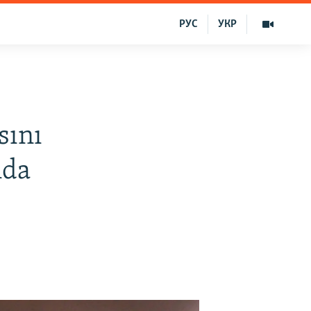
РУС
УКР
sını
nda