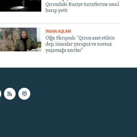
Qırımdaki Rusiye turistlerine nasıl
barıp yetti
İNSAN AQLARI
Olğa Skrıpnık: "Qırım azat etilsin
dep, insanlar yarıqsız ve suvsuz
yaşamağa azırlar"