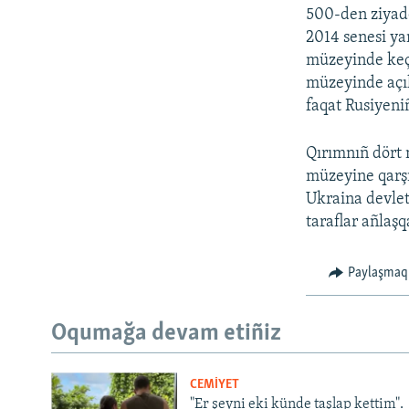
500-den ziyad
2014 senesi y
müzeyinde keç
müzeyinde açıl
faqat Rusiyeni
Qırımnıñ dört 
müzeyine qarşı
Ukraina devlet
taraflar añlaş
Paylaşmaq
Oqumağa devam etiñiz
CEMİYET
"Er şeyni eki künde taşlap kettim".