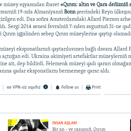
e müzey eşyasından ibaret
«Qırım: altın ve Qara deñizniñ 
anvarniñ 19-nda Almaniyanıñ
Bonn
şeerindeki Reyn ülkeşın
irilgen edi. Daa soñra Amsterdamdaki Allard Pierson arhe
dı. Sergi 2014 senesi fevralniñ 7-nden avgustnıñ 31-ne qad
ñ Qırım işğalinden sebep Qırım müzeylerine qaytıp olamadı
müzeyi eksponatlarnıñ qaytarıluvınen bağlı davanı Allard 
 açtırğan edi. Ukraina akimiyeti artefaktlar müzeylerniñ m
ine ait, dep bildirdi. Felemenk müzeyi qadı qararı olmağan
qanına qadar eksponatlarnı bermemege qarar aldı.
VPN-siz oquñız
Follow us
Print
İNSAN AQLARI
Bir an – ve casussıñ. Qırım