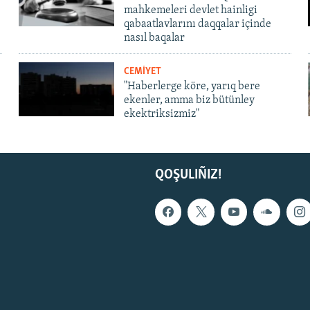
mahkemeleri devlet hainligi
qabaatlavlarını daqqalar içinde
nasıl baqalar
CEMİYET
"Haberlerge köre, yarıq bere
ekenler, amma biz bütünley
ekektriksizmiz"
QOŞULIÑIZ!