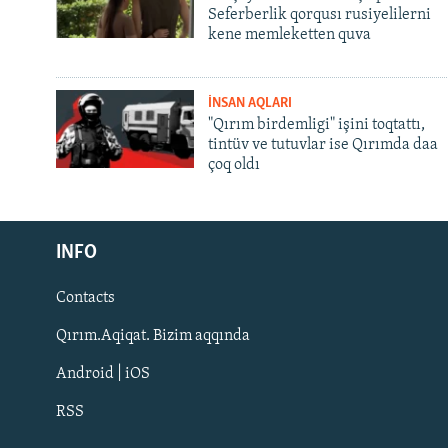
Seferberlik qorqusı rusiyelilerni
kene memleketten quva
İNSAN AQLARI
"Qırım birdemligi" işini toqtattı,
tintüv ve tutuvlar ise Qırımda daa
çoq oldı
Русский
INFO
Українською
Contacts
QOŞULIÑIZ!
Qırım.Aqiqat. Bizim aqqında
Android | iOS
RSS
RFE/RS bütün saytları