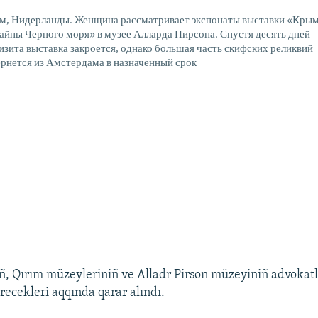
м, Нидерланды. Женщина рассматривает экспонаты выставки «Крым
тайны Черного моря» в музее Алларда Пирсона. Спустя десять дней
визита выставка закроется, однако большая часть скифских реликвий
вернется из Амстердама в назначенный срок
ñ, Qırım müzeyleriniñ ve Alladr Pirson müzeyiniñ advokatla
recekleri aqqında qarar alındı.