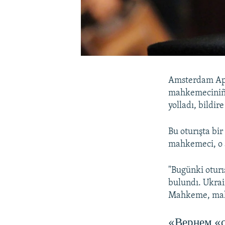
Amsterdam Apel
mahkemeciniñ v
yolladı, bildir
Bu oturışta bi
mahkemeci, o a
"Bugünki oturı
bulundı. Ukrai
Mahkeme, mahk
«Вернем «с