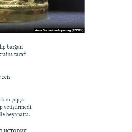
lıp barğan
raina tarafı
 reis
katı çıqışta
p yetiştirmedi.
le beyanatta.
я история