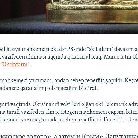
lâtsiya mahkemesi oktâbr 28-inde "skit altını" davasını a
azifeden alınması aqqında qararnı alacaq. Muracaatnı Uk
e
"Ukrinform".
r mahkemeci yaramadı, ondan sebep teneffüs yapıldı. Keççe
damsız qarar alınıp olamacağını bildirdi.
şnıñ vaqtında Ukrainanıñ vekilleri olğan eki Felemenk advo
na tarafı vazifeden almaq istegen mahkemeci çıqışını bitiri
emeci yaramağanından sebep teneffüsni ilân etti", - deni
кифское золото», а затем и Крым». Запутанна