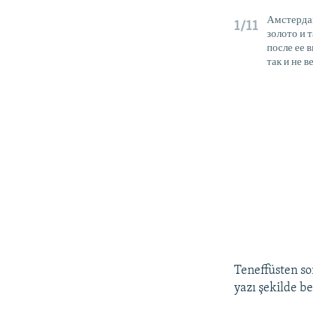
Амстерда
1/11
золото и 
после ее 
так и не 
Teneffüsten so
yazı şekilde be