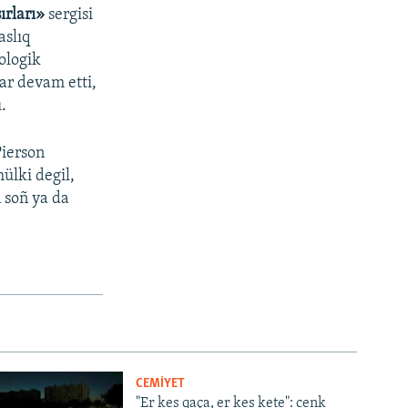
sırları»
sergisi
aslıq
ologik
ar devam etti,
.
Pierson
ülki degil,
 soñ ya da
CEMİYET
"Er kes qaça, er kes kete": cenk