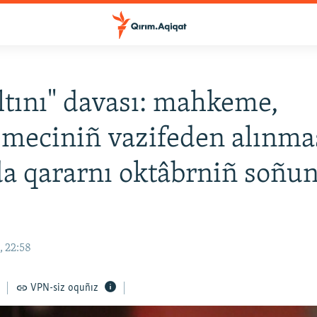
altını" davası: mahkeme,
meciniñ vazifeden alınma
a qararnı oktâbrniñ soñu
, 22:58
VPN-siz oquñız