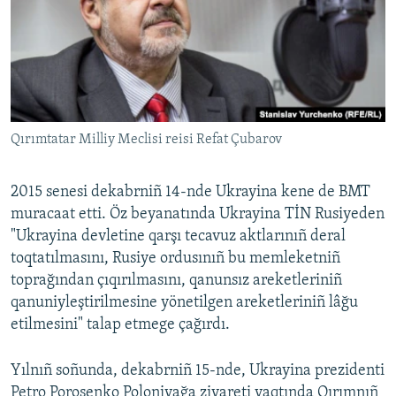
Qırımtatar Milliy Meclisi reisi Refat Çubarov
2015 senesi dekabrniñ 14-nde Ukrayina kene de BMT
muracaat etti. Öz beyanatında Ukrayina TİN Rusiyeden
"Ukrayina devletine qarşı tecavuz aktlarınıñ deral
toqtatılmasını, Rusiye ordusınıñ bu memleketniñ
toprağından çıqırılmasını, qanunsız areketleriniñ
qanuniyleştirilmesine yönetilgen areketleriniñ lâğu
etilmesini" talap etmege çağırdı.
Yılnıñ soñunda, dekabrniñ 15-nde, Ukrayina prezidenti
Petro Poroşenko Poloniyağa ziyareti vaqtında Qırımnıñ