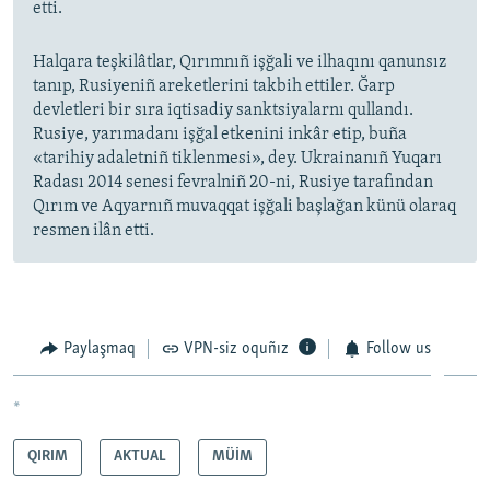
etti.
Halqara teşkilâtlar, Qırımnıñ işğali ve ilhaqını qanunsız
tanıp, Rusiyeniñ areketlerini takbih ettiler. Ğarp
devletleri bir sıra iqtisadiy sanktsiyalarnı qullandı.
Rusiye, yarımadanı işğal etkenini inkâr etip, buña
«tarihiy adaletniñ tiklenmesi», dey. Ukrainanıñ Yuqarı
Radası 2014 senesi fevralniñ 20-ni, Rusiye tarafından
Qırım ve Aqyarnıñ muvaqqat işğali başlağan künü olaraq
resmen ilân etti.
Paylaşmaq
VPN-siz oquñız
Follow us
*
QIRIM
AKTUAL
MÜİM