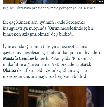
Beşinci Ukrayina prezidenti Petro poroşenko. 2014 senesi
Bir qaç künden soñ, iyünniñ 7-nde Poroşenko
inauguratsiya nutqunda "Qırım meselesinde iç bir
kimsenen uzlaşma olmaz" dep bildirdi.
İyün ayında Qırımnıñ Ukrayina nezareti astına
qaytarıluv meselesini Qırımtatar halqınıñ milliy lideri
Mustafa Cemilev
köterdi. Poloniyada "Birdemlik"
mukâfatını alğan zaman o ABD prezidenti
Barak
Obama
ile laf etip oldı. Cemilev, Obama Qırım
meselesini unutmamağa söz bergenini bildirdi.