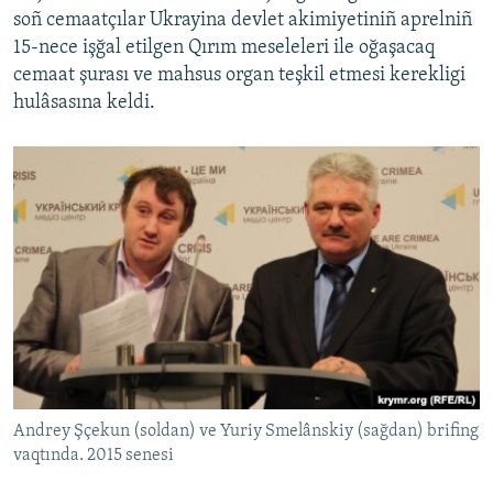
soñ cemaatçılar Ukrayina devlet akimiyetiniñ aprelniñ
15-nece işğal etilgen Qırım meseleleri ile oğaşacaq
cemaat şurası ve mahsus organ teşkil etmesi kerekligi
hulâsasına keldi.
Andrey Şçekun (soldan) ve Yuriy Smelânskiy (sağdan) brifing
vaqtında. 2015 senesi