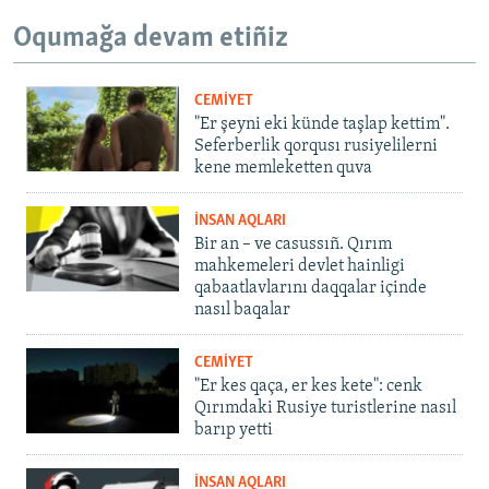
Oqumağa devam etiñiz
CEMİYET
"Er şeyni eki künde taşlap kettim".
Seferberlik qorqusı rusiyelilerni
kene memleketten quva
İNSAN AQLARI
Bir an – ve casussıñ. Qırım
mahkemeleri devlet hainligi
qabaatlavlarını daqqalar içinde
nasıl baqalar
CEMİYET
"Er kes qaça, er kes kete": cenk
Qırımdaki Rusiye turistlerine nasıl
barıp yetti
İNSAN AQLARI