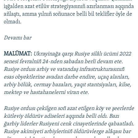
işğalden azat etilüv strategiyasınıñ azırlanması aqqında
añlaştı, amma yılnıñ soñunace belli bil teklifler öyle de
olmadı.
Devamı bar
MALÜMAT:
Ukrayinağa qarşı Rusiye silâlı ücümi 2022
senesi fevralniñ 24-nden sabadan berli devam ete.
Rusiye ordusı arbiy ve vatandaş infrastrukturasınıñ
esas obyektlerine avadan darbe endire, uçaq alanları,
arbiy bölük, cermay bazaları, yaqıt stantsiyaları, kilse,
mektep ve hastahanelerni viran ete.
Rusiye ordusı çekilgen soñ azat etilgen köy ve şeerlerde
kütleviy öldürüv adiseleri aqqında belli oldı. Bazı
ğarbiy liderler Rusiyeni cenk cinayetlerinde qabaatladı.
Rusiye akimiyeti arbiyleriniñ öldürüvlerge alâqası bar