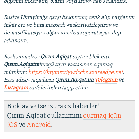
olğanını inkâr etip, olarnı «uyduruv» dep adlandıra.
Rusiye Ukrayinağa qarşı basqıncılıq cenk alıp barğanını
inkâr ete ve bunı maqsadı «askeriysizleştirüv ve
denatsifikatsiya» olğan «mahsus operatsiya» dep
adlandıra.
Roskomnadzor
Qırım.Aqiqat
saytını blok etti.
Qırım.Aqiqatnı
küzgü saytı vastasınen oqumaq
mümkün:
https://krymrcriywdcchs.azureedge.net
.
Esas adise-vaqialarnı
Qırım.Aqiqatnıñ
Telegram
ve
İnstagram
saifelerinden taqip etiñiz.
Bloklav ve tsenzurasız haberler!
Qırım.Aqiqat qullanımını
qurmaq içün
iOS
ve
Android
.