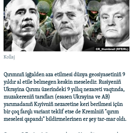
Русский
Українською
QOŞULIÑIZ!
Kollaj
RFE/RS bütün saytları
Qırımnıñ işğalden aza etilmesi dünya geosiyasetiniñ 9
yıldır al etile belmegen keskin meseledir. Rusiyeniñ
Ukrayina Qırımı üzerindeki 9 yıllıq nezareti vaqtında,
muzakereniñ tarafları (esasen Ukrayina ve AB)
yarımadanıñ Kıyivniñ nezaretine keri berilmesi içün
bir çoq farqlı variant teklif etse de Kremlniñ "qırım
meselesi qapandı" bildirmelerinen er şey tar-mar oldı.