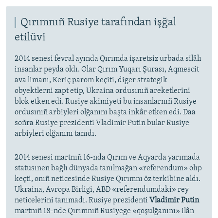
Qırımnıñ Rusiye tarafından işğal
etilüvi
2014 senesi fevral ayında Qırımda işaretsiz urbada silâlı
insanlar peyda oldı. Olar Qırım Yuqarı Şurası, Aqmescit
ava limanı, Keriç parom keçiti, diger strategik
obyektlerni zapt etip, Ukraina ordusınıñ areketlerini
blok etken edi. Rusiye akimiyeti bu insanlarnıñ Rusiye
ordusınıñ arbiyleri olğanını başta inkâr etken edi. Daa
soñra Rusiye prezidenti Vladimir Putin bular Rusiye
arbiyleri olğanını tanıdı.
2014 senesi martnıñ 16-nda Qırım ve Aqyarda yarımada
statusınen bağlı dünyada tanılmağan «referendum» olıp
keçti, onıñ neticesinde Rusiye Qırımnı öz terkibine aldı.
Ukraina, Avropa Birligi, ABD «referendumdaki» rey
neticelerini tanımadı. Rusiye prezidenti
Vladimir Putin
martnıñ 18-nde Qırımnıñ Rusiyege «qoşulğanını» ilân