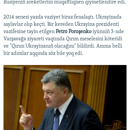
Rusiyeniñ areketlerini muqaftlıqnen qıymetlendire edi.
2014 senesi yazda vaziyet biraz fenalaştı. Ukrayinada
saylavlar olıp keçti. Bir kereden Ukrayina prezidenti
vazifesine tayin etilgen
Petro Poroşenko
iyünniñ 3-nde
Varşavağa ziyareti vaqtında Qırım meselesini köteridi
ve "Qırım Ukrayinanıñ olacağını" bildirdi. Amma belli
bir adımlar aqqında söz bile yoq edi.