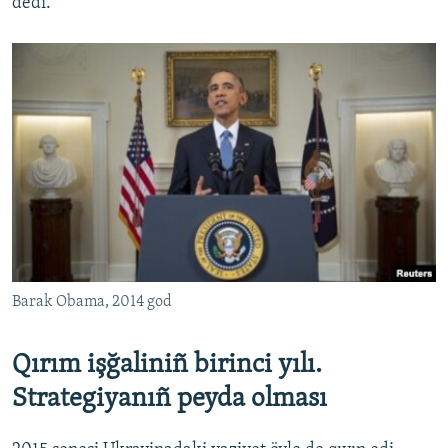
dedi.
Barak Obama, 2014 god
Qırım işğaliniñ birinci yılı.
Strategiyanıñ peyda olması