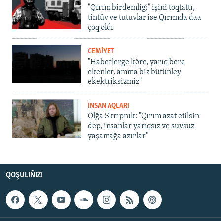
"Qırım birdemligi" işini toqtattı,
tintüv ve tutuvlar ise Qırımda daa
çoq oldı
CEMİYET
"Haberlerge köre, yarıq bere
ekenler, amma biz bütünley
ekektriksizmiz"
İNSAN AQLARI
Olğa Skrıpnık: "Qırım azat etilsin
dep, insanlar yarıqsız ve suvsuz
yaşamağa azırlar"
QOŞULIÑIZ!