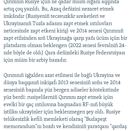
Qırımnıñ Rusiye içün ne qadar müim olğanı aqqında
artıq çoq yazıldı. Bu, Azaq deñizini nezaret etmek
imkândır (Rusiyeniñ tecavuzkâr areketleri ve
Ukrayinanıñ Tuzla adasını zapt etmek ıntıluvları
neticesinde zapt etkeni kiriş) ve 2014 senesi Qırımnıñ
zapt etilsinden soñ Ukrayinağa qarşı yañı ücüm içün bir
platsdarm olması beklengen (2022 senesi fevralniñ 24-
nde böyle de oldı) Qara deñizdeki Rusiye Federatsiyası
içün müim bir arbiy bazadır.
Qırımnıñ işğalden azat etilmesi ile bağlı Ukrayina ve
dünya baqışınıñ inkişafı 2013 senesiniñ soñu ve 2014
senesiniñ başında yüz bergen adiseler köntekstinde
yüz berdi: rusiyelilerniñ Qırımnı zapt etmek içün
evelki bir qaç ıntıluvına baqmadan RF-nıñ büyük
istilâsı ukrayinler içün beklenmegen şey oldı. Rusiye
telükesizlik kefili memleketi olaraq "Budapeşt
memorandum"nı bozdı ve kendisiniñ yaratqanı "qardaş