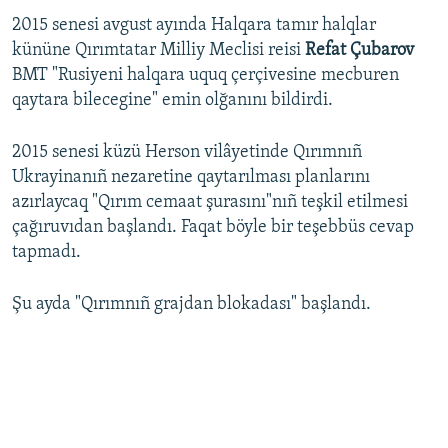
2015 senesi avgust ayında Halqara tamır halqlar
kününe Qırımtatar Milliy Meclisi reisi
Refat Çubarov
BMT "Rusiyeni halqara uquq çerçivesine mecburen
qaytara bilecegine" emin olğanını bildirdi.
2015 senesi küzü Herson vilâyetinde Qırımnıñ
Ukrayinanıñ nezaretine qaytarılması planlarını
azırlaycaq "Qırım cemaat şurasını"nıñ teşkil etilmesi
çağıruvıdan başlandı. Faqat böyle bir teşebbüs cevap
tapmadı.
Şu ayda "Qırımnıñ grajdan blokadası" başlandı.