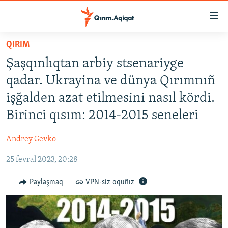
Link
açıqlığı
Esas
QIRIM
mündericege
HABERLER
Şaşqınlıqtan arbiy stsenariyge
qaytmaq
SİYASET
Baş
qadar. Ukrayina ve dünya Qırımnıñ
İQTİSADİYAT
navigatsiyağa
işğalden azat etilmesini nasıl kördi.
qaytmaq
CEMİYET
Birinci qısım: 2014-2015 seneleri
Qıdıruvğa
MEDENİYET
qaytmaq
Andrey Gevko
İNSAN AQLARI
25 fevral 2023, 20:28
VİDEO
SÜRET
Paylaşmaq
VPN-siz oquñız
BLOGLAR
FİKİR