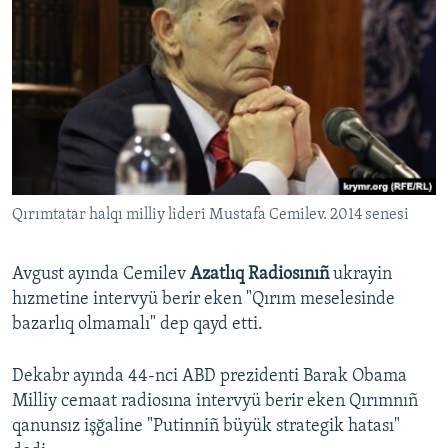
Qırımtatar halqı milliy lideri Mustafa Cemilev. 2014 senesi
Avgust ayında Cemilev
Azatlıq Radiosınıñ
ukrayin
hızmetine intervyü berir eken "Qırım meselesinde
bazarlıq olmamalı" dep qayd etti.
Dekabr ayında 44-nci ABD prezidenti Barak Obama
Milliy cemaat radiosına intervyü berir eken Qırımnıñ
qanunsız işğaline "Putinniñ büyük strategik hatası"