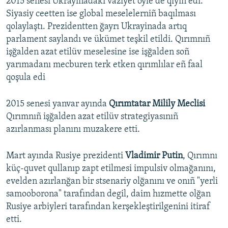
2015 senesi Ukrayinadaki vaziyet öyle de qıyın edi.
Siyasiy ceetten ise global meselelerniñ baqılması
qolaylaştı. Prezidentten ğayrı Ukrayinada artıq
parlament saylandı ve ükümet teşkil etildi. Qırımnıñ
işğalden azat etilüv meselesine ise işğalden soñ
yarımadanı mecburen terk etken qırımlılar eñ faal
qoşula edi
2015 senesi yanvar ayında
Qırımtatar Milily Meclisi
Qırımnıñ işğalden azat etilüv strategiyasınıñ
azırlanması planını muzakere etti.
Mart ayında Rusiye prezidenti
Vladimir Putin
, Qırımnı
küç-quvet qullanıp zapt etilmesi impulsiv olmağanını,
evelden azırlanğan bir stsenariy olğanını ve onıñ "yerli
samooborona" tarafından degil, daim hızmette olğan
Rusiye arbiyleri tarafından kerşekleştirilgenini itiraf
etti.