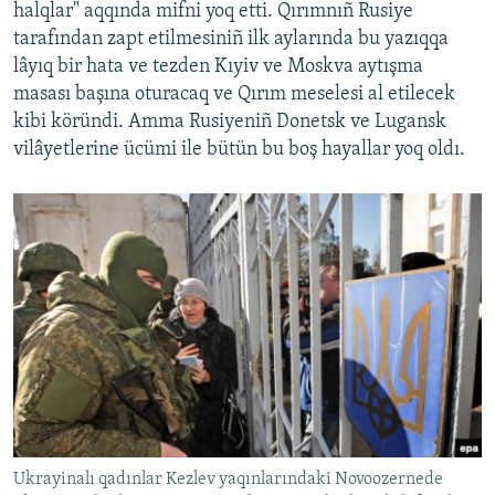
halqlar" aqqında mifni yoq etti. Qırımnıñ Rusiye
tarafından zapt etilmesiniñ ilk aylarında bu yazıqqa
lâyıq bir hata ve tezden Kıyiv ve Moskva aytışma
masası başına oturacaq ve Qırım meselesi al etilecek
kibi köründi. Amma Rusiyeniñ Donetsk ve Lugansk
vilâyetlerine ücümi ile bütün bu boş hayallar yoq oldı.
Ukrayinalı qadınlar Kezlev yaqınlarındaki Novoozernede