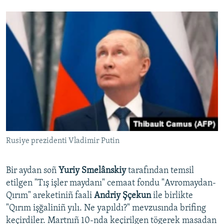
Rusiye prezidenti Vladimir Putin
Bir aydan soñ
Yuriy Smelânskiy
tarafından temsil
etilgen "Tış işler maydanı" cemaat fondu "Avromaydan-
Qırım" areketiniñ faali
Andriy Şçekun
ile birlikte
"Qırım işğaliniñ yılı. Ne yapıldı?" mevzusında brifing
keçirdiler. Martnıñ 10-nda keçirilgen tögerek masadan