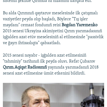
sistemli şekilde Qırımda öz nizamını darqata edi.
Bu alda Qırımnıñ qaytaruv meselesinde ilk çatışmalı
vaziyetler peyda olıp başladı, Böylece "Tış işler
maydanı" cemaat fondunıñ reisi
Bogdan Yaremenko
2015 senesi Ukrayina akimiyetini Qırım yarımadasınıñ
işğalden azat etüv meselesiniñ al etilmesinde "passivlik
ve ğayrı ihtisaslıqta" qabaatladı.
2015 senesi noyabr - işğalden azat etilmesiniñ
"tahminiy" tarihınıñ ilk peyda oluvı. Refat Çubarov
Qırım.Aqiqat Radiosınıñ
yaynında yarımadanıñ 2018
senesi azat etilmesine ümüt etkenini bildirdi.