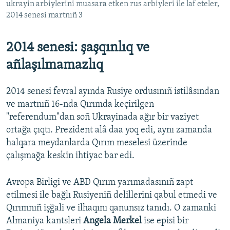
ukrayin arbiylerini muasara etken rus arbiyleri ile laf eteler,
2014 senesi martnıñ 3
2014 senesi: şaşqınlıq ve
añlaşılmamazlıq
2014 senesi fevral ayında Rusiye ordusınıñ istilâsından
ve martnıñ 16-nda Qırımda keçirilgen
"referendum"dan soñ Ukrayinada ağır bir vaziyet
ortağa çıqtı. Prezident alâ daa yoq edi, aynı zamanda
halqara meydanlarda Qırım meselesi üzerinde
çalışmağa keskin ihtiyac bar edi.
Avropa Birligi ve ABD Qırım yarımadasınıñ zapt
etilmesi ile bağlı Rusiyeniñ delillerini qabul etmedi ve
Qırımnıñ işğali ve ilhaqını qanunsız tanıdı. O zamanki
Almaniya kantsleri
Angela Merkel
ise episi bir