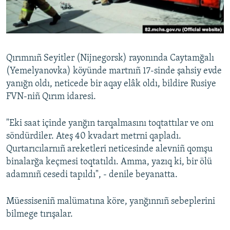
Русский
Українською
Qırımnıñ Seyitler (Nijnegorsk) rayonında Caytamğalı
QOŞULIÑIZ!
(Yemelyanovka) köyünde martnıñ 17-sinde şahsiy evde
yanığn oldı, neticede bir aqay elâk oldı, bildire Rusiye
FVN-niñ Qırım idaresi.
RFE/RS bütün saytları
"Eki saat içinde yanğın tarqalmasını toqtattılar ve onı
söndürdiler. Ateş 40 kvadart metrni qapladı.
Qurtarıcılarnıñ areketleri neticesinde alevniñ qomşu
binalarğa keçmesi toqtatıldı. Amma, yazıq ki, bir ölü
adamnıñ cesedi tapıldı", - denile beyanatta.
Müessiseniñ malümatına köre, yanğınnıñ sebeplerini
bilmege tırışalar.