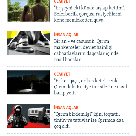
CEMİYET
"Er şeyni eki künde taşlap kettim".
Seferberlik qorqusı rusiyelilerni
kene memleketten quva
İNSAN AQLARI
Bir an – ve casussıñ. Qırım
mahkemeleri devlet hainligi
qabaatlavlarını daqqalar içinde
nasıl baqalar
CEMİYET
"Er kes qaça, er kes kete": cenk
Qırımdaki Rusiye turistlerine nasıl
barıp yetti
İNSAN AQLARI
"Qırım birdemligi" işini toqtattı,
tintüv ve tutuvlar ise Qırımda daa
çoq oldı