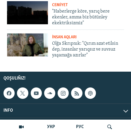
CEMİYET
"Haberlerge köre, yarıq bere
ekenler, amma biz bütünley
ekektriksizmiz"
İNSAN AQLARI
Olğa Skrıpnık: "Qırım azat etilsin
dep, insanlar yarıqsız ve suvsuz
yaşamağa azırlar"
QOŞULIÑIZ!
INFO
© Qırım.Aqiqat, 2026 | All Rights Reserved.
УКР
РУС