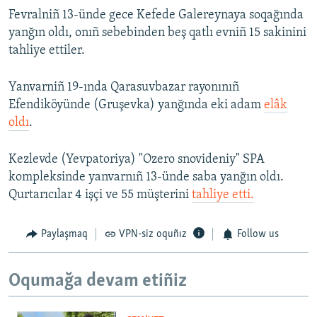
Fevralniñ 13-ünde gece Kefede Galereynaya soqağında
yanğın oldı, onıñ sebebinden beş qatlı evniñ 15 sakinini
tahliye ettiler.
Yanvarniñ 19-ında Qarasuvbazar rayonınıñ
Efendiköyünde (Gruşevka) yanğında eki adam
elâk
oldı
.
Kezlevde (Yevpatoriya) "Ozero snovideniy" SPA
kompleksinde yanvarnıñ 13-ünde saba yanğın oldı.
Qurtarıcılar 4 işçi ve 55 müşterini
tahliye etti.
Paylaşmaq
VPN-siz oquñız
Follow us
Oqumağa devam etiñiz