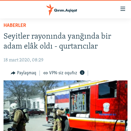
Link
açıqlığı
Esas
HABERLER
mündericege
HABERLER
Seyitler rayonında yanğında bir
qaytmaq
SİYASET
Baş
adam elâk oldı - qurtarıcılar
İQTİSADİYAT
navigatsiyağa
qaytmaq
18 mart 2020, 08:29
CEMİYET
Qıdıruvğa
MEDENİYET
Paylaşmaq
VPN-siz oquñız
qaytmaq
İNSAN AQLARI
VİDEO
SÜRET
BLOGLAR
FİKİR