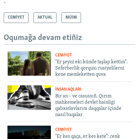
*
CEMİYET
AKTUAL
MÜİM
Oqumağa devam etiñiz
CEMİYET
"Er şeyni eki künde taşlap kettim".
Seferberlik qorqusı rusiyelilerni
kene memleketten quva
İNSAN AQLARI
Bir an – ve casussıñ. Qırım
mahkemeleri devlet hainligi
qabaatlavlarını daqqalar içinde
nasıl baqalar
CEMİYET
"Er kes qaça, er kes kete": cenk