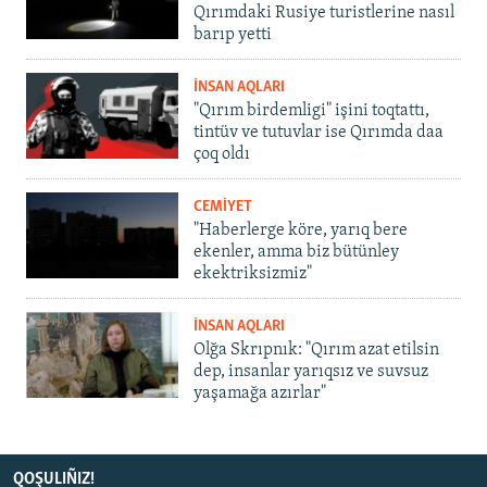
Qırımdaki Rusiye turistlerine nasıl
barıp yetti
İNSAN AQLARI
"Qırım birdemligi" işini toqtattı,
tintüv ve tutuvlar ise Qırımda daa
çoq oldı
CEMİYET
"Haberlerge köre, yarıq bere
ekenler, amma biz bütünley
ekektriksizmiz"
İNSAN AQLARI
Olğa Skrıpnık: "Qırım azat etilsin
dep, insanlar yarıqsız ve suvsuz
yaşamağa azırlar"
QOŞULIÑIZ!