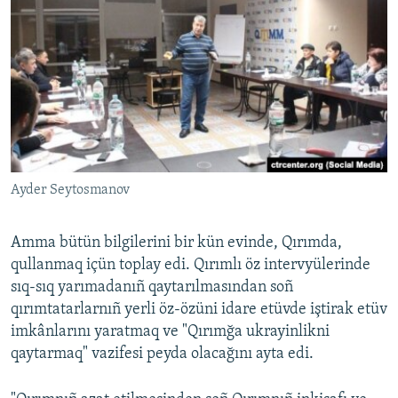
Ayder Seytosmanov
Amma bütün bilgilerini bir kün evinde, Qırımda,
qullanmaq içün toplay edi. Qırımlı öz intervyülerinde
sıq-sıq yarımadanıñ qaytarılmasından soñ
qırımtatarlarnıñ yerli öz-özüni idare etüvde iştirak etüv
imkânlarını yaratmaq ve "Qırımğa ukrayinlikni
qaytarmaq" vazifesi peyda olacağını ayta edi.