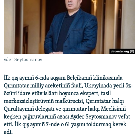
Русский
Українською
QOŞULIÑIZ!
yder Seytosmanov
RFE/RS bütün saytları
İlk qış ayınıñ 6-nda aqşam Belçikanıñ klinikasında
Qırımtatar milliy areketiniñ faali, Ukrayinada yerli öz-
özüni idare etüv islâatı boyunca ekspert, tasil
merkezsizleştirüvniñ mafkürecisi, Qırımtatar halqı
Qurultayınıñ delegatı ve qırımtatar halqı Meclisiniñ
keçken çağıruvlarınıñ azası Ayder Seytosmanov vefat
etti. İlk qış ayınıñ 7-nde o 61 yaşını toldurmaq kerek
edi.