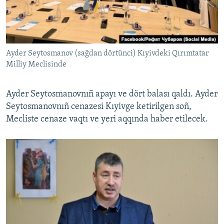
Ayder Seytosmanov (sağdan dörtünci) Kıyivdeki Qırımtatar
Milliy Meclisinde
Ayder Seytosmanovnıñ apayı ve dört balası qaldı. Ayder
Seytosmanovnıñ cenazesi Kıyivge ketirilgen soñ,
Mecliste cenaze vaqtı ve yeri aqqında haber etilecek.