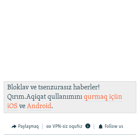
Bloklav ve tsenzurasız haberler!
Qırım.Aqiqat qullanımını
qurmaq içün
iOS
ve
Android
.
Paylaşmaq
VPN-siz oquñız
Follow us