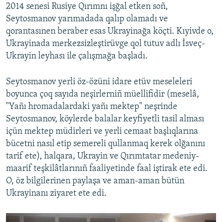
2014 senesi Rusiye Qırımnı işğal etken soñ,
Seytosmanov yarımadada qalıp olamadı ve
qorantasınen beraber esas Ukrayinağa köçti. Kıyivde o,
Ukrayinada merkezsizleştirüvge qol tutuv adlı İsveç-
Ukrayin leyhası ile çalışmağa başladı.
Seytosmanov yerli öz-özüni idare etüv meseleleri
boyunca çoq sayıda neşirlerniñ müellifidir (meselâ,
"Yañı hromadalardaki yañı mektep" neşrinde
Seytosmanov, köylerde balalar keyfiyetli tasil alması
içün mektep müdirleri ve yerli cemaat başlıqlarına
bücetni nasıl etip semereli qullanmaq kerek olğanını
tarif ete), halqara, Ukrayin ve Qırımtatar medeniy-
maarif teşkilâtlarınıñ faaliyetinde faal iştirak ete edi.
O, öz bilgilerinen paylaşa ve aman-aman bütün
Ukrayinanı ziyaret ete edi.