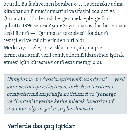
ketirdi. Bu faaliyetnen beraber o, İ. Gasprinskiy adına
kitaphaneniñ müdir müavini vazifesini eda etti ve
Qırımtatar tilinde tasil bergen mekteplerge faal
qoltuttı. 1996 senesi Ayder Seytosmanov daa bir cemaat
teşkilâtınıñ — "Qırımtatar teşebbüsi" fondunıñ
tesisçileri ve müdirlerinden biri oldı.
Merkeziyetsizleştirüv islâatınen çalışmaq ve
qırımtatarlarnıñ yerli cemiyetlerniñ idaresinde iştirak
etmesi içün küreşmek onıñ esas merağı oldı.
Ukrayinada merkezsizleştirüvniñ esas ğayesi — yerli
akimiyetniñ quvetleştirüvi, birleşken territorial
cemiyetlerniñ meydanğa ketirilmesi ve "yerlerge"
yerli organlar yerine ketire bilecek funktsiyanıñ
mümkün olğanı qadar çoq berilmesidir.
Yerlerde daa çoq iqtidar