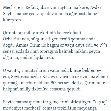
Meclis reisi Refat Çubarovnıñ aytqanına köre, Ayder
Seytosmanov çoq vaqıt devamında ağır hastalıqnen
küreşken.
Qırımtatar milliy areketiniñ kelecek faali
Özbekistanda, sürgün etilgenlerniñ qorantasında
doğdı. Amma Qırım ile bağını er vaqıt duya edi, ve 1991
senesi ecdatlarınıñ toprağına kelmek imkânı peyda
olğanda, ondan faydalandı.
O vaqıt Qırımtatarlarnıñ vatanında kimse beklemey
edi, Seytosmanovlar Kezlev civarında öz evini öz elinen
qurmağa mecbur oldılar. 90-ncı seneleri o, Qırımtatar
halqınıñ milliy tiklenüvi esnasına qoşuldı.
Seytosmanov qırımtatar gençlerini birleştirgen "Yaşlıq"
medeniyet merkezi" cemaat teşkilâtını meydanğa