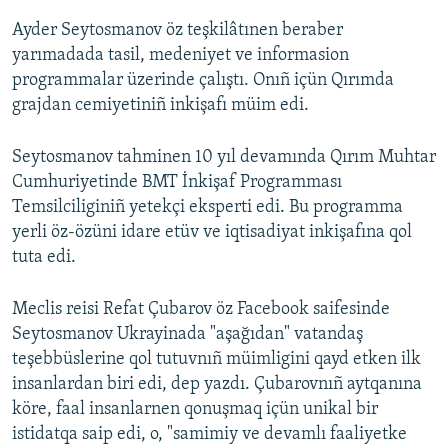
Ayder Seytosmanov öz teşkilâtınen beraber
yarımadada tasil, medeniyet ve informasion
programmalar üzerinde çalıştı. Onıñ içün Qırımda
grajdan cemiyetiniñ inkişafı müim edi.
Seytosmanov tahminen 10 yıl devamında Qırım Muhtar
Cumhuriyetinde BMT İnkişaf Programması
Temsilciliginiñ yetekçi eksperti edi. Bu programma
yerli öz-özüni idare etüv ve iqtisadiyat inkişafına qol
tuta edi.
Meclis reisi Refat Çubarov öz Facebook saifesinde
Seytosmanov Ukrayinada "aşağıdan" vatandaş
teşebbüslerine qol tutuvnıñ müimligini qayd etken ilk
insanlardan biri edi, dep yazdı. Çubarovnıñ aytqanına
köre, faal insanlarnen qonuşmaq içün unikal bir
istidatqa saip edi, o, "samimiy ve devamlı faaliyetke