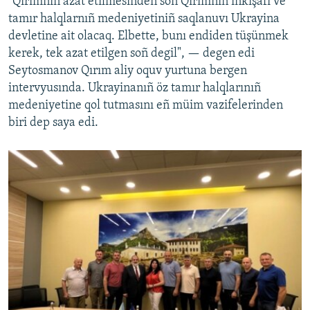
"Qırımnıñ azat etilmesinden soñ Qırımnıñ inkişafı ve
tamır halqlarnıñ medeniyetiniñ saqlanuvı Ukrayina
devletine ait olacaq. Elbette, bunı endiden tüşünmek
kerek, tek azat etilgen soñ degil", — degen edi
Seytosmanov Qırım aliy oquv yurtuna bergen
intervyusında. Ukrayinanıñ öz tamır halqlarınıñ
medeniyetine qol tutmasını eñ müim vazifelerinden
biri dep saya edi.