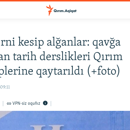
erni kesip alğanlar: qavğa
an tarih derslikleri Qırım
lerine qaytarıldı (+foto)
09:11
VPN-siz oquñız