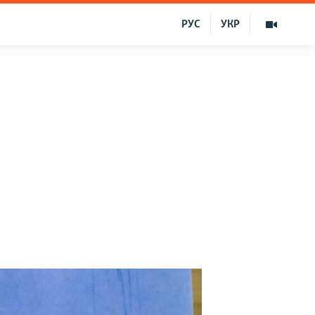
РУС
УКР