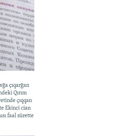
avğa çıqarğan
indeki Qırım
iyetinde çıqqan
te Ekinci cian
sı faal sürette