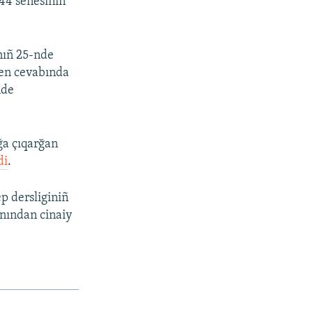
944 senesiniñ
nıñ 25-nde
en cevabında
nde
ğa çıqarğan
di
.
p dersliginiñ
anından cinaiy