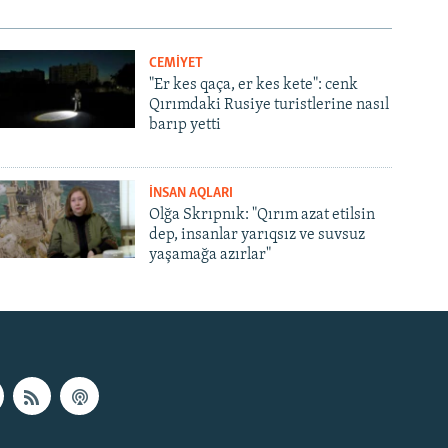
CEMİYET
"Er kes qaça, er kes kete": cenk
Qırımdaki Rusiye turistlerine nasıl
barıp yetti
İNSAN AQLARI
Olğa Skrıpnık: "Qırım azat etilsin
dep, insanlar yarıqsız ve suvsuz
yaşamağa azırlar"