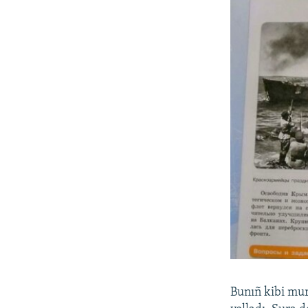
Bunıñ kibi mur