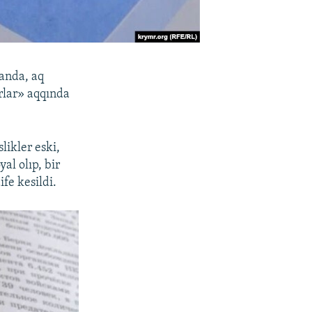
 anda, aq
arlar» aqqında
likler eski,
al olıp, bir
ife kesildi.