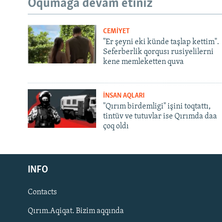
Oqumağa devam etiñiz
CEMİYET
"Er şeyni eki künde taşlap kettim".
Seferberlik qorqusı rusiyelilerni
kene memleketten quva
İNSAN AQLARI
"Qırım birdemligi" işini toqtattı,
tintüv ve tutuvlar ise Qırımda daa
çoq oldı
Русский
INFO
Українською
Contacts
QOŞULIÑIZ!
Qırım.Aqiqat. Bizim aqqında