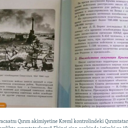
acaatnı Qırım akimiyetine Kreml kontrolindeki Qırımtatar