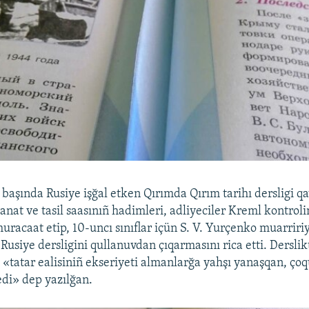
 başında Rusiye işğal etken Qırımda Qırım tarihı dersligi q
sanat ve tasil saasınıñ hadimleri, adliyeciler Kreml kontrol
muracaat etip, 10-uncı sınıflar içün S. V. Yurçenko muarrir
Rusiye dersligini qullanuvdan çıqarmasını rica etti. Derslik
 «tatar ealisiniñ ekseriyeti almanlarğa yahşı yanaşqan, çoqu
di» dep yazılğan.