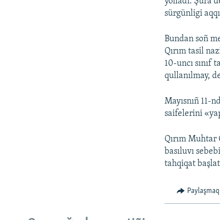
yolladı. Şura d
sürgünligi aqq
Bundan soñ mek
Qırım tasil naz
10-uncı sınıf 
qullanılmay, d
Mayısnıñ 11-nd
saifelerini «
Qırım Muhtar C
basıluvı sebeb
tahqiqat başla
Paylaşmaq