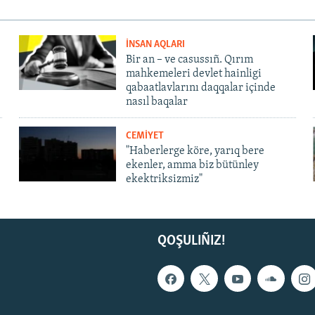
İNSAN AQLARI
Bir an – ve casussıñ. Qırım
mahkemeleri devlet hainligi
qabaatlavlarını daqqalar içinde
nasıl baqalar
CEMİYET
"Haberlerge köre, yarıq bere
ekenler, amma biz bütünley
ekektriksizmiz"
QOŞULIÑIZ!