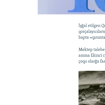
İşğal etilgen Q
qorçalayıcılarn
bapta «qırımta
Mektep talebe
amma Ekinci cia
çoqu olarğa faa