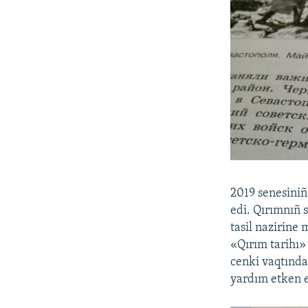
2019 senesiniñ
edi. Qırımnıñ 
tasil nazirine 
«Qırım tarihı» 
cenki vaqtında
yardım etken e