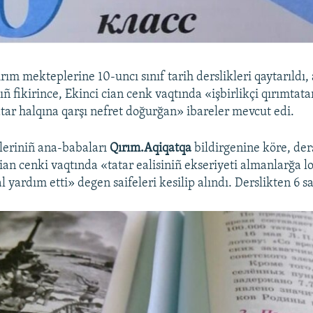
ırım mekteplerine 10-uncı sınıf tarih derslikleri qaytarıldı,
ıñ fikirince, Ekinci cian cenk vaqtında «işbirlikçi qırımtat
tar halqına qarşı nefret doğurğan» ibareler mevcut edi.
leriniñ ana-babaları
Qırım.Aqiqatqa
bildirgenine köre, ders
n cenki vaqtında «tatar ealisiniñ ekseriyeti almanlarğa loy
l yardım etti» degen saifeleri kesilip alındı. Derslikten 6 sa