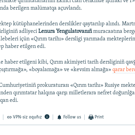
erslikte qırımtatarlarnıñ Ekinci cian cenkinde iştiraki ve 1
ında berilgen malümatqa açuvlandı.
tep kütüphanelerinden derslikler qaytarılıp alındı. Mart
irliginiñ adliyeci
Lenura Yengulatovanıñ
muracaatına berg
talebeleri içün «Qırım tarihı» dersligi yarımada mektepleri
ep haber etilgen edi.
e haber etilgeni kibi, Qırım akimiyeti tarih dersliginiñ qav
yapıştırmağa», «boyalamağa» ve «kevsim almağa»
qarar ber
umhuriyetiniñ prokuraturası «Qırım tarihı» Rusiye mekte
inden qırımtatar halqına qarşı milletlerara nefret doğurılğ
tqan edi.
VPN-siz oquñız
Follow us
Print