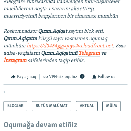
«Bloglar» rubrikasında ifadelengen fikir-tüşünceler
müelliflerniñ noqta-i nazarını aks ettirip,
muarririyetniñ baqışlarınen bir olmaması mumkün
Roskomnadzor
Qırım.Aqiqat
saytını blok etti.
Qırım.Aqiqatnı
küzgü saytı vastasınen oqumaq
mümkün:
https://d3454ggyqnys2v.cloudfront.net
. Esas
adise-vaqialarnı
Qırım.Aqiqatnıñ
Telegram
ve
İnstagram
saifelerinden taqip etiñiz.
Paylaşmaq
VPN-siz oquñız
Follow us
*
BLOGLAR
BUTÜN MALÜMAT
AKTUAL
MÜİM
Oqumağa devam etiñiz