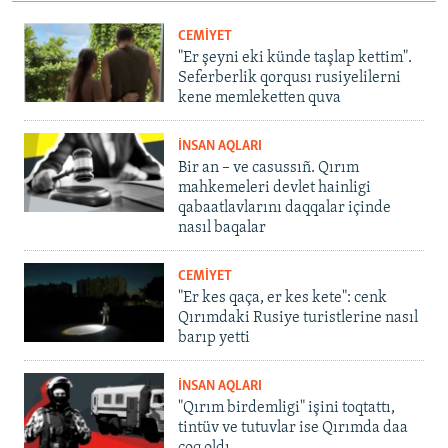
CEMİYET
"Er şeyni eki künde taşlap kettim".
Seferberlik qorqusı rusiyelilerni
kene memleketten quva
İNSAN AQLARI
Bir an – ve casussıñ. Qırım
mahkemeleri devlet hainligi
qabaatlavlarını daqqalar içinde
nasıl baqalar
CEMİYET
"Er kes qaça, er kes kete": cenk
Qırımdaki Rusiye turistlerine nasıl
barıp yetti
İNSAN AQLARI
"Qırım birdemligi" işini toqtattı,
tintüv ve tutuvlar ise Qırımda daa