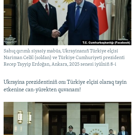
Sabıq qırımlı siyasiy mabüs, Ukrayinanıñ Türkiye elçisi
Nariman Celâl (soldan) ve Türkiye Cumhuriyeti prezidenti
Recep Tayyip Erdoğan, Ankara, 2025 senesi iyülniñ 8-i
Ukrayina prezidentiniñ onı Türkiye elçisi olaraq tayin
etkenine can-yürekten quvanam!