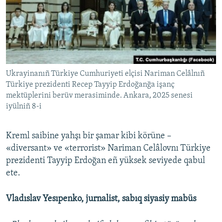
Ukrayinanıñ Türkiye Cumhuriyeti elçisi Nariman Celâlnıñ
Türkiye prezidenti Recep Tayyip Erdoğanğa işanç
mektüplerini berüv merasiminde. Ankara, 2025 senesi
iyülniñ 8-i
Kreml saibine yahşı bir şamar kibi körüne –
«diversant» ve «terrorist» Nariman Celâlovnı Türkiye
prezidenti Tayyip Erdoğan eñ yüksek seviyede qabul
ete.
Vladıslav Yesıpenko, jurnalist, sabıq siyasiy mabüs