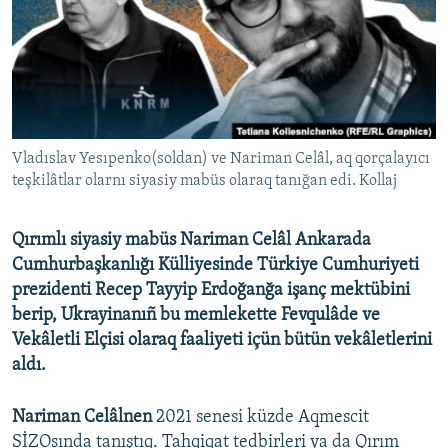
Русский
Українською
QOŞULIÑIZ!
Vladıslav Yesıpenko(soldan) ve Nariman Celâl, aq qorçalayıcı
teşkilâtlar olarnı siyasiy mabüs olaraq tanığan edi. Kollaj
RFE/RS bütün saytları
Qırımlı siyasiy mabüs Nariman Celâl Ankarada
Cumhurbaşkanlığı Külliyesinde Türkiye Cumhuriyeti
prezidenti Recep Tayyip Erdoğanğa işanç mektübini
berip, Ukrayinanıñ bu memlekette Fevqulâde ve
Vekâletli Elçisi olaraq faaliyeti içün bütün vekâletlerini
aldı.
Nariman Celâlnen
2021 senesi küzde Aqmescit
SİZOsında tanıştıq. Tahqiqat tedbirleri ya da Qırım