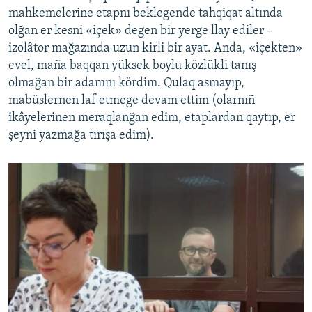
mahkemelerine etapnı beklegende tahqiqat altında
olğan er kesni «içek» degen bir yerge llay ediler –
izolâtor mağazında uzun kirli bir ayat. Anda, «içekten»
evel, maña baqqan yüksek boylu közlükli tanış
olmağan bir adamnı kördim. Qulaq asmayıp,
mabüslernen laf etmege devam ettim (olarnıñ
ikâyelerinen meraqlanğan edim, etaplardan qaytıp, er
şeyni yazmağa tırışa edim).