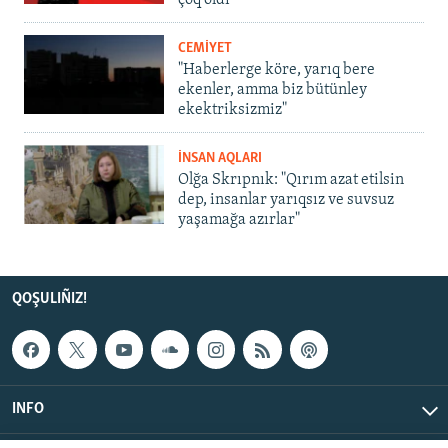
çoq oldı
CEMİYET
"Haberlerge köre, yarıq bere
ekenler, amma biz bütünley
ekektriksizmiz"
İNSAN AQLARI
Olğa Skrıpnık: "Qırım azat etilsin
dep, insanlar yarıqsız ve suvsuz
yaşamağa azırlar"
QOŞULIÑIZ!
INFO