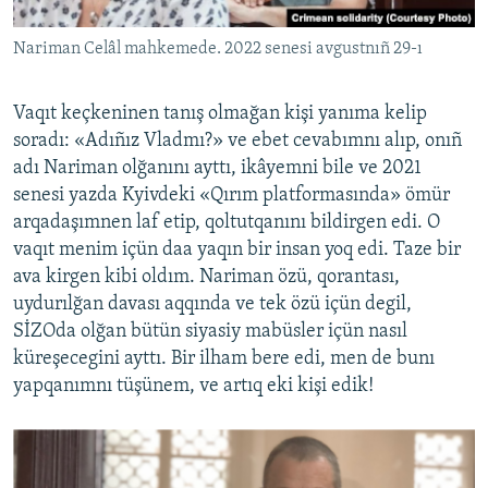
Nariman Celâl mahkemede. 2022 senesi avgustnıñ 29-ı
Vaqıt keçkeninen tanış olmağan kişi yanıma kelip
soradı: «Adıñız Vladmı?» ve ebet cevabımnı alıp, onıñ
adı Nariman olğanını ayttı, ikâyemni bile ve 2021
senesi yazda Kyivdeki «Qırım platformasında» ömür
arqadaşımnen laf etip, qoltutqanını bildirgen edi. O
vaqıt menim içün daa yaqın bir insan yoq edi. Taze bir
ava kirgen kibi oldım. Nariman özü, qorantası,
uydurılğan davası aqqında ve tek özü içün degil,
SİZOda olğan bütün siyasiy mabüsler içün nasıl
küreşecegini ayttı. Bir ilham bere edi, men de bunı
yapqanımnı tüşünem, ve artıq eki kişi edik!