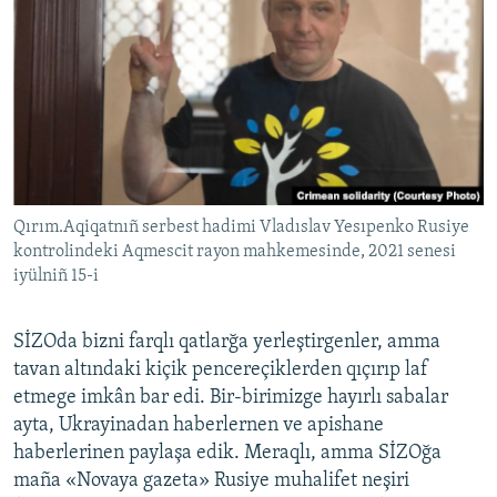
Qırım.Aqiqatnıñ serbest hadimi Vladıslav Yesıpenko Rusiye
kontrolindeki Aqmescit rayon mahkemesinde, 2021 senesi
iyülniñ 15-i
SİZOda bizni farqlı qatlarğa yerleştirgenler, amma
tavan altındaki kiçik pencereçiklerden qıçırıp laf
etmege imkân bar edi. Bir-birimizge hayırlı sabalar
ayta, Ukrayinadan haberlernen ve apishane
haberlerinen paylaşa edik. Meraqlı, amma SİZOğa
maña «Novaya gazeta» Rusiye muhalifet neşiri