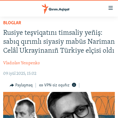
Link
açıqlığı
Esas
BLOGLAR
mündericege
HABERLER
Rusiye teşviqatını timsaliy yeñiş:
qaytmaq
SİYASET
Baş
sabıq qırımlı siyasiy mabüs Nariman
İQTİSADİYAT
navigatsiyağa
Celâl Ukrayinanıñ Türkiye elçisi oldı
qaytmaq
CEMİYET
Qıdıruvğa
Vladıslav Yesıpenko
MEDENİYET
qaytmaq
09 iyül 2025, 15:02
İNSAN AQLARI
VİDEO
Paylaşmaq
VPN-siz oquñız
SÜRET
BLOGLAR
FİKİR