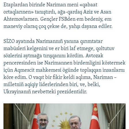
Etaplardan birinde Nariman meni «qabaat
ortaqlarınen» tanıştırdı, ağa-qardaş Aziz ve Asan
Ahtemovlarnen. Gençler FSBden em bedeniy, em
maneviy olaraq çoq çekse de, yahşı dayana ediler.
SİZO ayatında Narimannıñ yanına qırımtatar
mabüsleri kelgenini ve er biri laf etmege, qoltutuv
sözlerini aytmağa tırışqanını kördim. Avtozak
penceresinden ise Narimannen birdemligini köstermek
içün Aqmescit mahkemesi ögünde toplaşqan insanlarnı
köre edim. O vaqıt bir fikir keldi aqlıma, Nariman –
milletniñ aqiqiy liderlerinden biri, ve, belki,
Ukrayinanıñ nevbetteki prezidentidir.