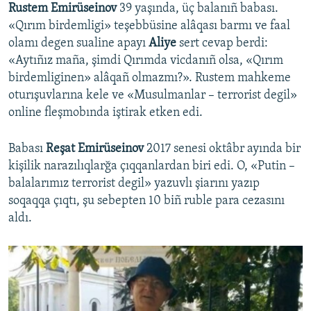
Rustem Emirüseinov
39 yaşında, üç balanıñ babası.
«Qırım birdemligi» teşebbüsine alâqası barmı ve faal
olamı degen sualine apayı
Aliye
sert cevap berdi:
«Aytıñız maña, şimdi Qırımda vicdanıñ olsa, «Qırım
birdemliginen» alâqañ olmazmı?». Rustem mahkeme
oturışuvlarına kele ve «Musulmanlar – terrorist degil»
online fleşmobında iştirak etken edi.
Babası
Reşat Emirüseinov
2017 senesi oktâbr ayında bir
kişilik narazılıqlarğa çıqqanlardan biri edi. O, «Putin –
balalarımız terrorist degil» yazuvlı şiarını yazıp
soqaqqa çıqtı, şu sebepten 10 biñ ruble para cezasını
aldı.