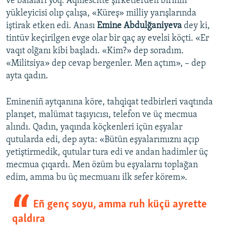
ve balaları yoq. Aqmescitte şirketlerden biriniñ
yükleyicisi olıp çalışa, «Küreş» milliy yarışlarında
iştirak etken edi. Anası
Emine Abdulğaniyeva
dey ki,
tintüv keçirilgen evge olar bir qaç ay evelsi köçti. «Er
vaqıt olğanı kibi başladı. «Kim?» dep soradım.
«Militsiya» dep cevap bergenler. Men açtım», – dep
ayta qadın.
Emineniñ aytqanına köre, tahqiqat tedbirleri vaqtında
planşet, malümat taşıyıcısı, telefon ve üç mecmua
alındı. Qadın, yaqında köçkenleri içün eşyalar
qutularda edi, dep ayta: «Bütün eşyalarımıznı açıp
yetiştirmedik, qutular tura edi ve andan hadimler üç
mecmua çıqardı. Men özüm bu eşyalarnı toplağan
edim, amma bu üç mecmuanı ilk sefer körem».
Eñ genç soyu, amma ruh küçü ayrette
qaldıra