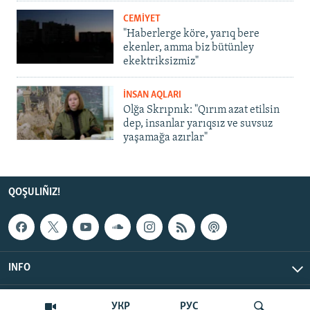
CEMİYET
"Haberlerge köre, yarıq bere
ekenler, amma biz bütünley
ekektriksizmiz"
İNSAN AQLARI
Olğa Skrıpnık: "Qırım azat etilsin
dep, insanlar yarıqsız ve suvsuz
yaşamağa azırlar"
QOŞULIÑIZ!
INFO
© Qırım.Aqiqat, 2026 | All Rights Reserved.
УКР
РУС