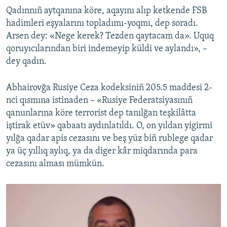
Qadınnıñ aytqanına köre, aqayını alıp ketkende FSB
hadimleri eşyalarını topladımı-yoqmı, dep soradı.
Arsen dey: «Nege kerek? Tezden qaytacam da». Uquq
qoruyıcılarından biri indemeyip küldi ve aylandı», –
dey qadın.
Abhairovğa Rusiye Ceza kodeksiniñ 205.5 maddesi 2-
nci qısmına istinaden – «Rusiye Federatsiyasınıñ
qanunlarına köre terrorist dep tanılğan teşkilâtta
iştirak etüv» qabaatı aydınlatıldı. O, on yıldan yigirmi
yılğa qadar apis cezasını ve beş yüz biñ rublege qadar
ya üç yıllıq aylıq, ya da diger kâr miqdarında para
cezasını alması mümkün.