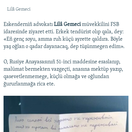
Lilâ Gemeci
Eskenderniñ advokatı
Lilâ Gemeci
müvekkilini FSB
idaresinde ziyaret etti. Erkek tendürist olıp qala, dey:
«Eñ genç soyu, amma ruh küçü ayrette qaldıra. Böyle
yaş oğlan o qadar dayanacaq, dep tüşünmegen edim».
O, Rusiye Anayasasınıñ 51-inci maddesine esaslanıp,
malümat bermekten vazgeçti, anasına mektüp yazıp,
qasevetlenmemege, küçlü olmağa ve oğlundan
ğururlanmağa rica ete.