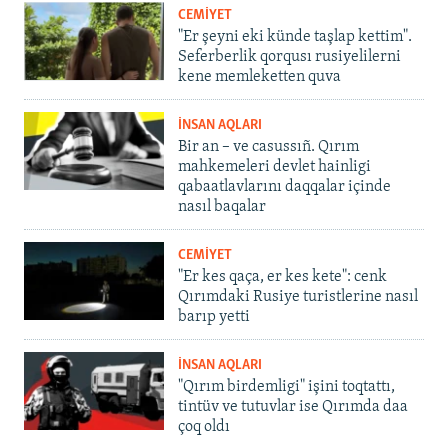
CEMİYET
"Er şeyni eki künde taşlap kettim".
Seferberlik qorqusı rusiyelilerni
kene memleketten quva
İNSAN AQLARI
Bir an – ve casussıñ. Qırım
mahkemeleri devlet hainligi
qabaatlavlarını daqqalar içinde
nasıl baqalar
CEMİYET
"Er kes qaça, er kes kete": cenk
Qırımdaki Rusiye turistlerine nasıl
barıp yetti
İNSAN AQLARI
"Qırım birdemligi" işini toqtattı,
tintüv ve tutuvlar ise Qırımda daa
çoq oldı