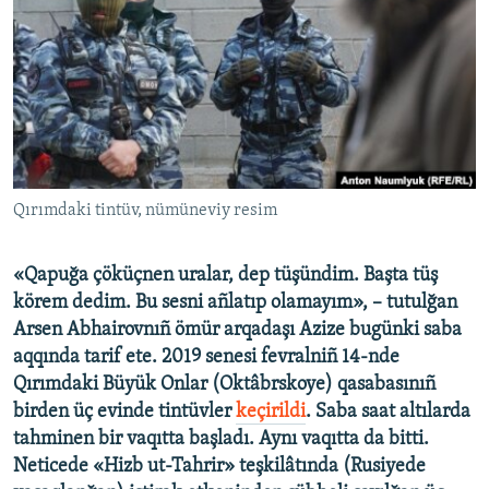
Русский
Українською
QOŞULIÑIZ!
Qırımdaki tintüv, nümüneviy resim
RFE/RS bütün saytları
«Qapuğa çöküçnen uralar, dep tüşündim. Başta tüş
körem dedim. Bu sesni añlatıp olamayım», – tutulğan
Arsen Abhairovnıñ ömür arqadaşı Azize bugünki saba
aqqında tarif ete. 2019 senesi fevralniñ 14-nde
Qırımdaki Büyük Onlar (Oktâbrskoye) qasabasınıñ
birden üç evinde tintüvler
keçirildi
. Saba saat altılarda
tahminen bir vaqıtta başladı. Aynı vaqıtta da bitti.
Neticede «Hizb ut-Tahrir» teşkilâtında (Rusiyede