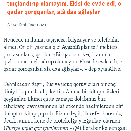
tınçlandırıp olamayım. Ekisi de evde edi, o
qadar qorqqanlar, alâ daa ağlaylar
Aliye Emirüseinova
Neticede malümat taşıyıcısı, bilgisayar ve telefonlar
alındı. On bir yaşında qızı
Ayşeniñ
planşeti mektep
çantasından çıqarıldı. «Bir qaç saat keçti, amma
qızlarımnı tınçlandırıp olamayım. Ekisi de evde edi, o
qadar qorqqanlar, alâ daa ağlaylar», – dep ayta Aliye.
Tehnikadan ğayrı, Rusiye uquq qoruyıcıları bir qaç
diniy kitapnı da alıp ketti. «Amma bir kitapnı özleri
qoyğanlar. Ekinci qatta çamaşır dolabımız bar,
tahqiqatçı qaynatamnen laf etkende hadimlerden biri
dolaptan kitap çıqardı. Bizim degil, ilk sefer köremiz,
dedik, amma kene de protokolğa yazğanlar, olarnen
(
Rusiye uquq qoruyıcılarınen –
QA
) beraber kelgen şaat