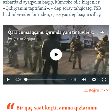
azbardaki ayaqyolnı baqıp, kümeske bile kirgenler.
«Qıdırğanını taptıñmı?», – dep soray tahqiqatçı FSB
hadimlerinden birinden, o, ise yoq dep başını sallay.​
Qara cumaaqşamı. Qırımda yañı tintüvler keçirildi (video)
by
Qırım.Aqiqat
No media source currently available
0:00
4:31
Doğru link
Bir qaç saat keçti, amma qızlarımnı