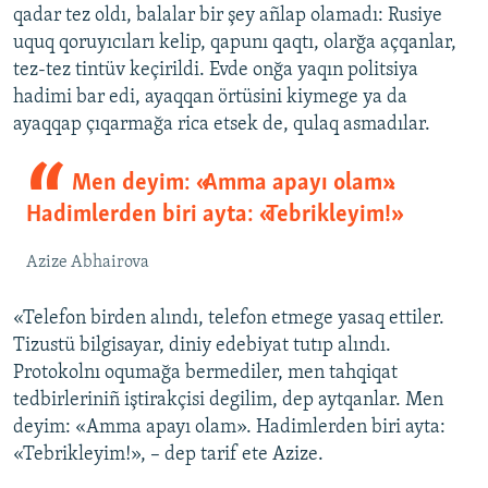
qadar tez oldı, balalar bir şey añlap olamadı: Rusiye
uquq qoruyıcıları kelip, qapunı qaqtı, olarğa açqanlar,
tez-tez tintüv keçirildi. Evde onğa yaqın politsiya
hadimi bar edi, ayaqqan örtüsini kiymege ya da
ayaqqap çıqarmağa rica etsek de, qulaq asmadılar.
Men deyim: «Amma apayı olam».
Hadimlerden biri ayta: «Tebrikleyim!»
Azize Abhairova
«Telefon birden alındı, telefon etmege yasaq ettiler.
Tizustü bilgisayar, diniy edebiyat tutıp alındı.
Protokolnı oqumağa bermediler, men tahqiqat
tedbirleriniñ iştirakçisi degilim, dep aytqanlar. Men
deyim: «Amma apayı olam». Hadimlerden biri ayta:
«Tebrikleyim!», – dep tarif ete Azize.