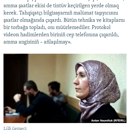
amma şaatlar ekisi de tintüv keçirilgen yerde olmaq
kerek. Tahqiqatçı bilgisayarnıñ malümat taşıyıcısını
şaatlar olmağanda çıqardı. Bütün tehnika ve kitaplarnı
bir torbağa topladı, onı müürlemediler. Protokol
videosı hadimlerden biriniñ cep telefonına çıqarıldı,
amma angisiniñ – añlaşılmay».
Lilâ Gemeci