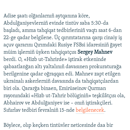
Adise şaatı olğanlarnıñ aytqanına köre,
Abdulğaniyevlerniñ evinde tintüv saba 5:30-da
başladı, amma tahqiqat tedbirleriniñ vaqtı saat 6-dan
22-ge qadar belgilene. Üç qırımtatarına qarşı cinaiy iş
açuv qararını Qırımdaki Rusiye FSBsi idaresiniñ ğayet
müim işlerniñ üyken tahqiqatçısı
Sergey Mahnev
berdi. O, «Hizb ut-Tahrirde» iştirak etkeninde
qabaatlanğan altı yaltalınıñ davasınen prokuraturağa
berilgenine qadar oğraşqan edi. Mahnev zapt etilgen
ukrainalı askerlerniñ davasında da tahqiqatçılardan
biri ola. Qararğa binaen, Emirüseinov Qurman
rayonındaki «Hizb ut-Tahrir bölüginiñ» teşkilâtçısı ola,
Abhairov ve Abdulğaniyev ise – onıñ iştirakçileri.
Sıñırlav tedbiri fevralniñ 15-nde
belgilenecek
.
Böylece, olıp keçken tintüvler neticesinde daa bir