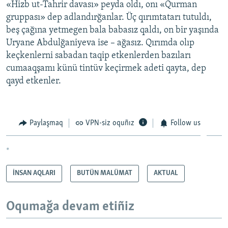
«Hizb ut-Tahrir davası» peyda oldı, onı «Qurman
gruppası» dep adlandırğanlar. Üç qırımtatarı tutuldı,
beş çağına yetmegen bala babasız qaldı, on bir yaşında
Uryane Abdulğaniyeva ise – ağasız. Qırımda olıp
keçkenlerni sabadan taqip etkenlerden bazıları
cumaaqşamı künü tintüv keçirmek adeti qayta, dep
qayd etkenler.
Paylaşmaq
VPN-siz oquñız
Follow us
*
İNSAN AQLARI
BUTÜN MALÜMAT
AKTUAL
Oqumağa devam etiñiz