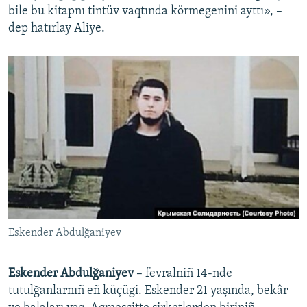
bile bu kitapnı tintüv vaqtında körmegenini ayttı», –
dep hatırlay Aliye.
Eskender Abdulğaniyev
Eskender Abdulğaniyev
– fevralniñ 14-nde
tutulğanlarnıñ eñ küçügi. Eskender 21 yaşında, bekâr