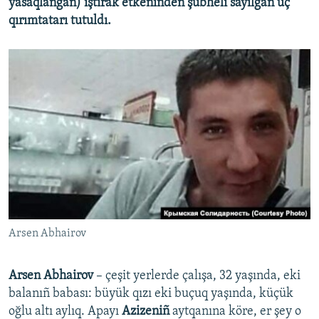
yasaqlanğan) iştirak etkeninden şübheli sayılğan üç
qırımtatarı tutuldı.
Arsen Abhairov
Arsen Abhairov
– çeşit yerlerde çalışa, 32 yaşında, eki
balanıñ babası: büyük qızı eki buçuq yaşında, küçük
oğlu altı aylıq. Apayı
Azizeniñ
aytqanına köre, er şey o