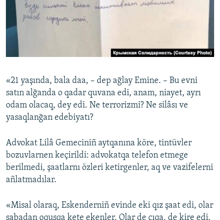
«21 yaşında, bala daa, – dep ağlay Emine. – Bu evni
satın alğanda o qadar quvana edi, anam, niayet, ayrı
odam olacaq, dey edi. Ne terrorizmi? Ne silâsı ve
yasaqlanğan edebiyatı?
Advokat Lilâ Gemeciniñ aytqanına köre, tintüvler
bozuvlarnen keçirildi: advokatqa telefon etmege
berilmedi, şaatlarnı özleri ketirgenler, aq ve vazifelerni
añlatmadılar.
«Misal olaraq, Eskenderniñ evinde eki qız şaat edi, olar
sabadan oquşqa kete ekenler. Olar de çıqa, de kire edi,