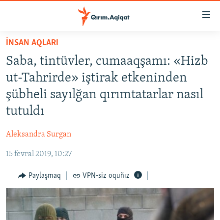
Link
açıqlığı
Esas
İNSAN AQLARI
mündericege
HABERLER
Saba, tintüvler, cumaaqşamı: «Hizb
qaytmaq
SİYASET
Baş
ut-Tahrirde» iştirak etkeninden
İQTİSADİYAT
navigatsiyağa
şübheli sayılğan qırımtatarlar nasıl
qaytmaq
CEMİYET
tutuldı
Qıdıruvğa
MEDENİYET
qaytmaq
Aleksandra Surgan
İNSAN AQLARI
15 fevral 2019, 10:27
VİDEO
SÜRET
Paylaşmaq
VPN-siz oquñız
BLOGLAR
FİKİR