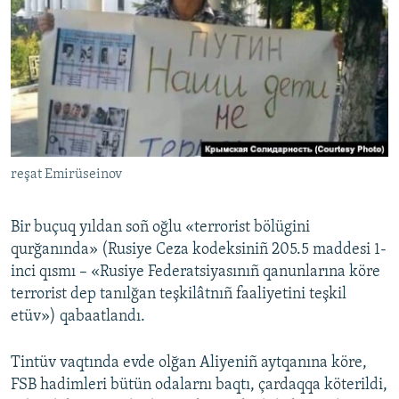
reşat Emirüseinov
Bir buçuq yıldan soñ oğlu «terrorist bölügini
qurğanında» (Rusiye Ceza kodeksiniñ 205.5 maddesi 1-
inci qısmı – «Rusiye Federatsiyasınıñ qanunlarına köre
terrorist dep tanılğan teşkilâtnıñ faaliyetini teşkil
etüv») qabaatlandı.
Tintüv vaqtında evde olğan Aliyeniñ aytqanına köre,
FSB hadimleri bütün odalarnı baqtı, çardaqqa köterildi,