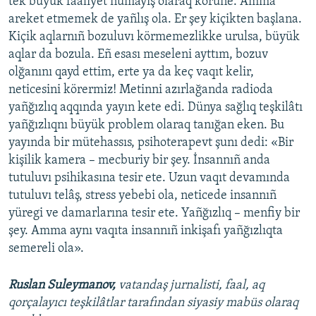
tek büyük faaliyet numayış olaraq körüne. Amma
areket etmemek de yañlış ola. Er şey kiçikten başlana.
Kiçik aqlarnıñ bozuluvı körmemezlikke urulsa, büyük
aqlar da bozula. Eñ esası meseleni ayttım, bozuv
olğanını qayd ettim, erte ya da keç vaqıt kelir,
neticesini körermiz! Metinni azırlağanda radioda
yañğızlıq aqqında yayın kete edi. Dünya sağlıq teşkilâtı
yañğızlıqnı büyük problem olaraq tanığan eken. Bu
yayında bir mütehassıs, psihoterapevt şunı dedi: «Bir
kişilik kamera – mecburiy bir şey. İnsannıñ anda
tutuluvı psihikasına tesir ete. Uzun vaqıt devamında
tutuluvı telâş, stress yebebi ola, neticede insannıñ
yüregi ve damarlarına tesir ete. Yañğızlıq – menfiy bir
şey. Amma aynı vaqıta insannıñ inkişafı yañğızlıqta
semereli ola».
Ruslan Suleymanov,
vatandaş jurnalisti, faal, aq
qorçalayıcı teşkilâtlar tarafından siyasiy mabüs olaraq