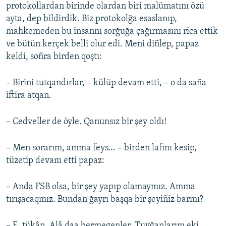
protokollardan birinde olardan biri malümatını özü
ayta, dep bildirdik. Biz protokolğa esaslanıp,
mahkemeden bu insannı sorğuğa çağırmasını rica ettik
ve bütün kerçek belli olur edi. Meni diñlep, papaz
keldi, soñra birden qoştı:
– Birini tutqandırlar, – külüp devam etti, – o da saña
iftira atqan.
– Cedveller de öyle. Qanunsız bir şey oldı!
– Men sorarım, amma feys... – birden lafını kesip,
tüzetip devam etti papaz:
– Anda FSB olsa, bir şey yapıp olamaymız. Amma
tırışacaqmız. Bundan ğayrı başqa bir şeyiñiz barmı?
– E, tükân. Alâ daa bermegenler. Tuvğanlarım eki