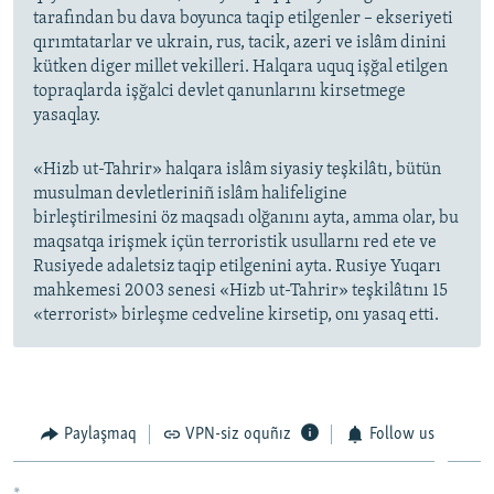
tarafından bu dava boyunca taqip etilgenler – ekseriyeti
qırımtatarlar ve ukrain, rus, tacik, azeri ve islâm dinini
kütken diger millet vekilleri. Halqara uquq işğal etilgen
topraqlarda işğalci devlet qanunlarını kirsetmege
yasaqlay.
«Hizb ut-Tahrir» halqara islâm siyasiy teşkilâtı, bütün
musulman devletleriniñ islâm halifeligine
birleştirilmesini öz maqsadı olğanını ayta, amma olar, bu
maqsatqa irişmek içün terroristik usullarnı red ete ve
Rusiyede adaletsiz taqip etilgenini ayta. Rusiye Yuqarı
mahkemesi 2003 senesi «Hizb ut-Tahrir» teşkilâtını 15
«terrorist» birleşme cedveline kirsetip, onı yasaq etti.
Paylaşmaq
VPN-siz oquñız
Follow us