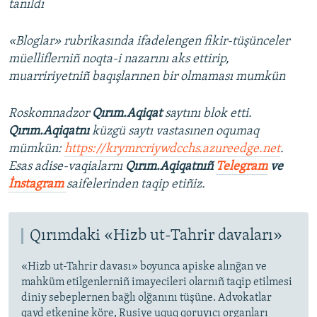
tanıldı
«Bloglar» rubrikasında ifadelengen fikir-tüşünceler
müelliflerniñ noqta-i nazarını aks ettirip,
muarririyetniñ baqışlarınen bir olmaması mumkün
Roskomnadzor
Qırım.Aqiqat
saytını blok etti.
Qırım.Aqiqatnı
küzgü saytı vastasınen oqumaq
mümkün:
https://krymrcriywdcchs.azureedge.net
.
Esas adise-vaqialarnı
Qırım.Aqiqatnıñ
Telegram
ve
İnstagram
saifelerinden taqip etiñiz.
Qırımdaki «Hizb ut-Tahrir davaları»
«Hizb ut-Tahrir davası» boyunca apiske alınğan ve
mahküm etilgenlerniñ imayecileri olarnıñ taqip etilmesi
diniy sebeplernen bağlı olğanını tüşüne. Advokatlar
qayd etkenine köre, Rusiye uquq qoruyıcı organları