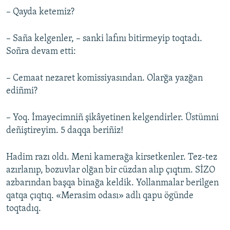
– Qayda ketemiz?
– Saña kelgenler, – sanki lafını bitirmeyip toqtadı.
Soñra devam etti:
– Cemaat nezaret komissiyasından. Olarğa yazğan
ediñmi?
– Yoq. İmayecimniñ şikâyetinen kelgendirler. Üstümni
deñiştireyim. 5 daqqa beriñiz!
Hadim razı oldı. Meni kamerağa kirsetkenler. Tez-tez
azırlanıp, bozuvlar olğan bir cüzdan alıp çıqtım. SİZO
azbarından başqa binağa keldik. Yollanmalar berilgen
qatqa çıqtıq. «Merasim odası» adlı qapu ögünde
toqtadıq.