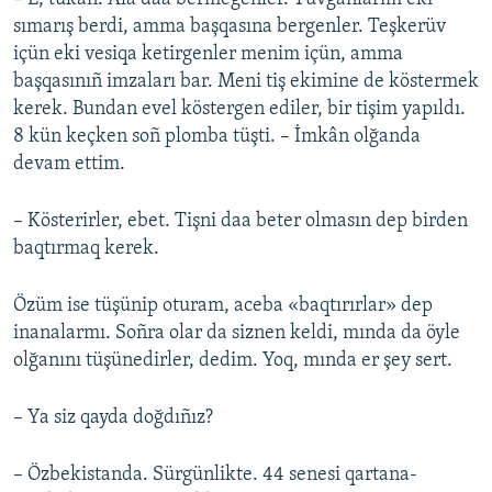
sımarış berdi, amma başqasına bergenler. Teşkerüv
içün eki vesiqa ketirgenler menim içün, amma
başqasınıñ imzaları bar. Meni tiş ekimine de köstermek
kerek. Bundan evel köstergen ediler, bir tişim yapıldı.
8 kün keçken soñ plomba tüşti. – İmkân olğanda
devam ettim.
– Kösterirler, ebet. Tişni daa beter olmasın dep birden
baqtırmaq kerek.
Özüm ise tüşünip oturam, aceba «baqtırırlar» dep
inanalarmı. Soñra olar da siznen keldi, mında da öyle
olğanını tüşünedirler, dedim. Yoq, mında er şey sert.
– Ya siz qayda doğdıñız?
– Özbekistanda. Sürgünlikte. 44 senesi qartana-