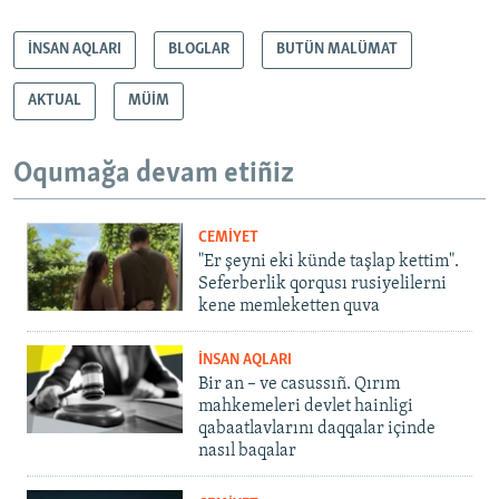
*
İNSAN AQLARI
BLOGLAR
BUTÜN MALÜMAT
AKTUAL
MÜİM
Oqumağa devam etiñiz
CEMİYET
"Er şeyni eki künde taşlap kettim".
Seferberlik qorqusı rusiyelilerni
kene memleketten quva
İNSAN AQLARI
Bir an – ve casussıñ. Qırım
mahkemeleri devlet hainligi
qabaatlavlarını daqqalar içinde
nasıl baqalar