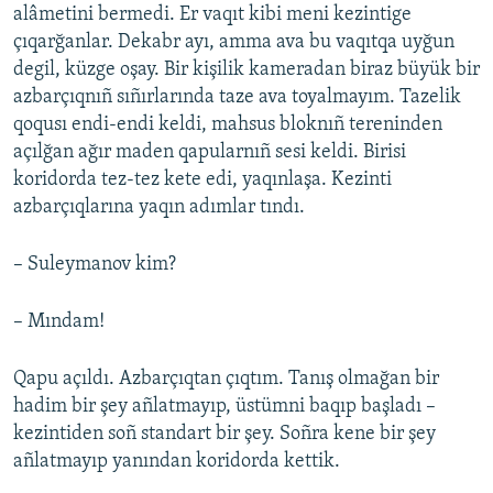
alâmetini bermedi. Er vaqıt kibi meni kezintige
çıqarğanlar. Dekabr ayı, amma ava bu vaqıtqa uyğun
degil, küzge oşay. Bir kişilik kameradan biraz büyük bir
azbarçıqnıñ sıñırlarında taze ava toyalmayım. Tazelik
qoqusı endi-endi keldi, mahsus bloknıñ tereninden
açılğan ağır maden qapularnıñ sesi keldi. Birisi
koridorda tez-tez kete edi, yaqınlaşa. Kezinti
azbarçıqlarına yaqın adımlar tındı.
– Suleymanov kim?
– Mındam!
Qapu açıldı. Azbarçıqtan çıqtım. Tanış olmağan bir
hadim bir şey añlatmayıp, üstümni baqıp başladı –
kezintiden soñ standart bir şey. Soñra kene bir şey
añlatmayıp yanından koridorda kettik.