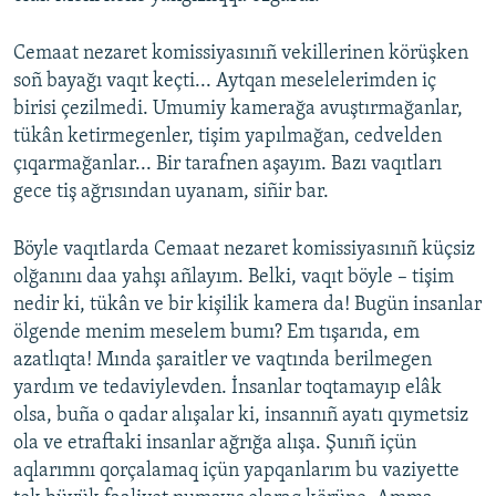
Cemaat nezaret komissiyasınıñ vekillerinen körüşken
soñ bayağı vaqıt keçti... Aytqan meselelerimden iç
birisi çezilmedi. Umumiy kamerağa avuştırmağanlar,
tükân ketirmegenler, tişim yapılmağan, cedvelden
çıqarmağanlar... Bir tarafnen aşayım. Bazı vaqıtları
gece tiş ağrısından uyanam, siñir bar.
Böyle vaqıtlarda Cemaat nezaret komissiyasınıñ küçsiz
olğanını daa yahşı añlayım. Belki, vaqıt böyle – tişim
nedir ki, tükân ve bir kişilik kamera da! Bugün insanlar
ölgende menim meselem bumı? Em tışarıda, em
azatlıqta! Mında şaraitler ve vaqtında berilmegen
yardım ve tedaviylevden. İnsanlar toqtamayıp elâk
olsa, buña o qadar alışalar ki, insannıñ ayatı qıymetsiz
ola ve etraftaki insanlar ağrığa alışa. Şunıñ içün
aqlarımnı qorçalamaq içün yapqanlarım bu vaziyette