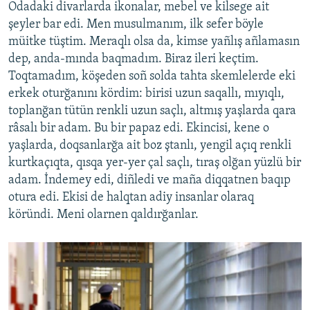
Odadaki divarlarda ikonalar, mebel ve kilsege ait
şeyler bar edi. Men musulmanım, ilk sefer böyle
müitke tüştim. Meraqlı olsa da, kimse yañlış añlamasın
dep, anda-mında baqmadım. Biraz ileri keçtim.
Toqtamadım, köşeden soñ solda tahta skemlelerde eki
erkek oturğanını kördim: birisi uzun saqallı, mıyıqlı,
toplanğan tütün renkli uzun saçlı, altmış yaşlarda qara
râsalı bir adam. Bu bir papaz edi. Ekincisi, kene o
yaşlarda, doqsanlarğa ait boz ştanlı, yengil açıq renkli
kurtkaçıqta, qısqa yer-yer çal saçlı, tıraş olğan yüzlü bir
adam. İndemey edi, diñledi ve maña diqqatnen baqıp
otura edi. Ekisi de halqtan adiy insanlar olaraq
köründi. Meni olarnen qaldırğanlar.