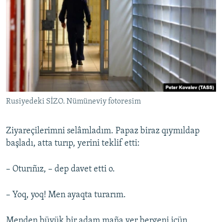
Rusiyedeki SİZO. Nümüneviy fotoresim
Ziyareçilerimni selâmladım. Papaz biraz qıymıldap
başladı, atta turıp, yerini teklif etti:
– Oturıñız, – dep davet etti o.
– Yoq, yoq! Men ayaqta turarım.
Menden büyük bir adam maña yer bergeni içün