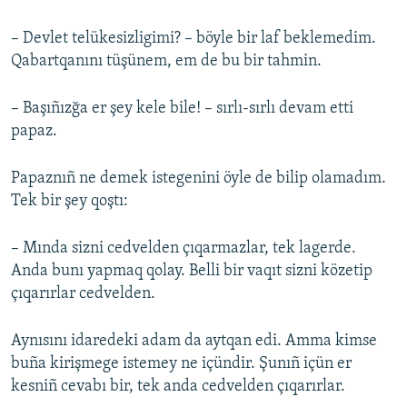
– Devlet telükesizligimi? – böyle bir laf beklemedim.
Qabartqanını tüşünem, em de bu bir tahmin.
– Başıñızğa er şey kele bile! – sırlı-sırlı devam etti
papaz.
Papaznıñ ne demek istegenini öyle de bilip olamadım.
Tek bir şey qoştı:
– Mında sizni cedvelden çıqarmazlar, tek lagerde.
Anda bunı yapmaq qolay. Belli bir vaqıt sizni közetip
çıqarırlar cedvelden.
Aynısını idaredeki adam da aytqan edi. Amma kimse
buña kirişmege istemey ne içündir. Şunıñ içün er
kesniñ cevabı bir, tek anda cedvelden çıqarırlar.