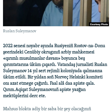
Русский
Українською
QOŞULIÑIZ!
Ruslan Suleymanov
2022 senesi noyabr ayında Rusiyeniñ Rostov-na-Donu
şeerindeki Cenübiy okrugınıñ arbiy mahkemesi
RFE/RS bütün saytları
«qırımlı musulmanlar davası» boyunca beş
qırımtatarına üküm çıqardı. Vatandaş jurnalisti Ruslan
Suleymanov 14 yıl sert rejimli koloniyada qalmasına
üküm etildi. Bir yıldan soñ Norveç Helsinki komiteti
onı azat etmege çağırdı. Faal alâ daa apiste qala.
Qırım.Aqiqat Suleymanovnıñ apiste yazğan
mektüplerini derc ete.
Mahsus blokta adiy bir saba bir şey olacağınıñ