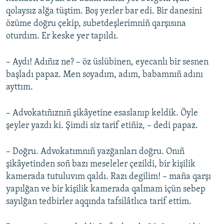
qolaysız alğa tüştim. Boş yerler bar edi. Bir danesini
özüme doğru çekip, subetdeşlerimniñ qarşısına
oturdım. Er keske yer tapıldı.
– Aydı! Adıñız ne? – öz üslübinen, eyecanlı bir sesnen
başladı papaz. Men soyadım, adım, babamnıñ adını
ayttım.
– Advokatıñıznıñ şikâyetine esaslanıp keldik. Öyle
şeyler yazdı ki. Şimdi siz tarif etiñiz, – dedi papaz.
– Doğru. Advokatımnıñ yazğanları doğru. Onıñ
şikâyetinden soñ bazı meseleler çezildi, bir kişilik
kamerada tutuluvım qaldı. Razı degilim! – maña qarşı
yapılğan ve bir kişilik kamerada qalmam içün sebep
sayılğan tedbirler aqqında tafsilâtlıca tarif ettim.