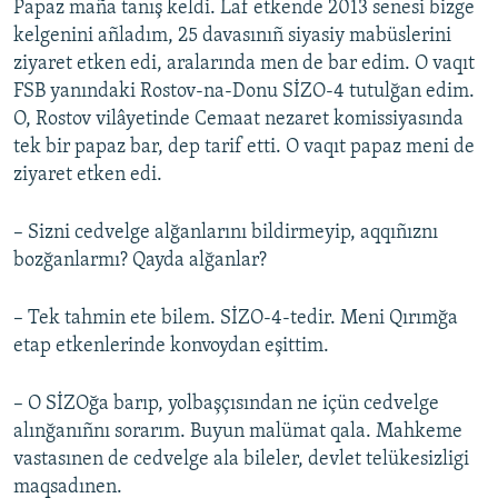
Papaz maña tanış keldi. Laf etkende 2013 senesi bizge
kelgenini añladım, 25 davasınıñ siyasiy mabüslerini
ziyaret etken edi, aralarında men de bar edim. O vaqıt
FSB yanındaki Rostov-na-Donu SİZO-4 tutulğan edim.
O, Rostov vilâyetinde Cemaat nezaret komissiyasında
tek bir papaz bar, dep tarif etti. O vaqıt papaz meni de
ziyaret etken edi.
– Sizni cedvelge alğanlarını bildirmeyip, aqqıñıznı
bozğanlarmı? Qayda alğanlar?
– Tek tahmin ete bilem. SİZO-4-tedir. Meni Qırımğa
etap etkenlerinde konvoydan eşittim.
– O SİZOğa barıp, yolbaşçısından ne içün cedvelge
alınğanıñnı sorarım. Buyun malümat qala. Mahkeme
vastasınen de cedvelge ala bileler, devlet telükesizligi
maqsadınen.