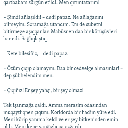
qartbabam sürgün etildi. Men qırımtatarım!
– Şimdi añlaşıldı! – dedi papaz. Ne añlağanını
bilmeyim. Soramağa utandım. Em de subetni
bitirmege aşıqqanlar. Mabüsnen daa bir körüşüvleri
bar edi. Sağlıqlaştıq.
– Kete bilesiñiz, – dedi papaz.
– Özüm çıqıp olamayım. Daa bir cedvelge almasınlar! –
dep şübhelendim men.
– Çıqıñız! Er şey yahşı, bir şey olmaz!
Tek işanmağa qaldı. Amma merasim odasından
muqaytlıqnen çıqtım. Koridorda bir hadim yüre edi.
Meni körip yanıma keldi ve er şey bitkeninden emin
oldı. Meni kene yanğızlıqqa ozğardı.