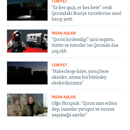
CEMİYET
"Er kes qaça, er kes kete": cenk
Qırımdaki Rusiye turistlerine nasıl
barıp yetti
İNSAN AQLARI
"Qırım birdemligi" işini toqtattı,
tintüv ve tutuvlar ise Qırımda daa
çoq oldı
CEMİYET
"Haberlerge köre, yarıq bere
ekenler, amma biz bütünley
ekektriksizmiz"
İNSAN AQLARI
Olğa Skrıpnık: "Qırım azat etilsin
dep, insanlar yarıqsız ve suvsuz
yaşamağa azırlar"