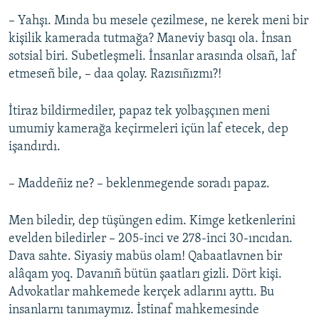
– Yahşı. Mında bu mesele çezilmese, ne kerek meni bir
kişilik kamerada tutmağa? Maneviy basqı ola. İnsan
sotsial biri. Subetleşmeli. İnsanlar arasında olsañ, laf
etmeseñ bile, – daa qolay. Razısıñızmı?!
İtiraz bildirmediler, papaz tek yolbaşçınen meni
umumiy kamerağa keçirmeleri içün laf etecek, dep
işandırdı.
– Maddeñiz ne? – beklenmegende soradı papaz.
Men biledir, dep tüşüngen edim. Kimge ketkenlerini
evelden biledirler – 205-inci ve 278-inci 30-ıncıdan.
Dava sahte. Siyasiy mabüs olam! Qabaatlavnen bir
alâqam yoq. Davanıñ bütün şaatları gizli. Dört kişi.
Advokatlar mahkemede kerçek adlarını ayttı. Bu
insanlarnı tanımaymız. İstinaf mahkemesinde