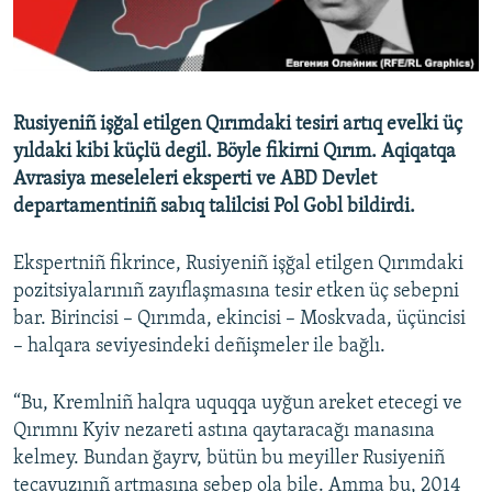
Русский
Українською
Rusiyeniñ işğal etilgen Qırımdaki tesiri artıq evelki üç
QOŞULIÑIZ!
yıldaki kibi küçlü degil. Böyle fikirni Qırım. Aqiqatqa
Avrasiya meseleleri eksperti ve ABD Devlet
departamentiniñ sabıq talilcisi Pol Gobl bildirdi.
RFE/RS bütün saytları
Ekspertniñ fikrince, Rusiyeniñ işğal etilgen Qırımdaki
pozitsiyalarınıñ zayıflaşmasına tesir etken üç sebepni
bar. Birincisi – Qırımda, ekincisi – Moskvada, üçüncisi
– halqara seviyesindeki deñişmeler ile bağlı.
“Bu, Kremlniñ halqra uquqqa uyğun areket etecegi ve
Qırımnı Kyiv nezareti astına qaytaracağı manasına
kelmey. Bundan ğayrv, bütün bu meyiller Rusiyeniñ
tecavuzınıñ artmasına sebep ola bile. Amma bu, 2014