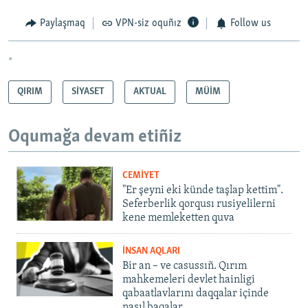
Paylaşmaq
VPN-siz oquñız
Follow us
*
QIRIM
SİYASET
AKTUAL
MÜİM
Oqumağa devam etiñiz
CEMİYET
"Er şeyni eki künde taşlap kettim".
Seferberlik qorqusı rusiyelilerni
kene memleketten quva
İNSAN AQLARI
Bir an – ve casussıñ. Qırım
mahkemeleri devlet hainligi
qabaatlavlarını daqqalar içinde
nasıl baqalar