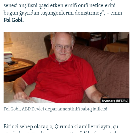
senesi anşlüsni qayd etkenlerniñ onıñ neticelerini
bugün ğayrıdan tüşüngenlerini deñiştirmey”, – emin
Pol Gobl.
Pol Gobl, ABD Devlet departamentiniñ sabıq talilcisi
Birinci sebep olaraq o, Qırımdaki amillerni ayta, şu