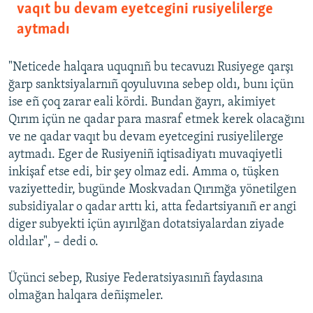
vaqıt bu devam eyetcegini rusiyelilerge
aytmadı
"Neticede halqara uquqnıñ bu tecavuzı Rusiyege qarşı
ğarp sanktsiyalarnıñ qoyuluvına sebep oldı, bunı içün
ise eñ çoq zarar eali kördi. Bundan ğayrı, akimiyet
Qırım içün ne qadar para masraf etmek kerek olacağını
ve ne qadar vaqıt bu devam eyetcegini rusiyelilerge
aytmadı. Eger de Rusiyeniñ iqtisadiyatı muvaqiyetli
inkişaf etse edi, bir şey olmaz edi. Amma o, tüşken
vaziyettedir, bugünde Moskvadan Qırımğa yönetilgen
subsidiyalar o qadar arttı ki, atta fedartsiyanıñ er angi
diger subyekti içün ayırılğan dotatsiyalardan ziyade
oldılar", – dedi o.
Üçünci sebep, Rusiye Federatsiyasınıñ faydasına
olmağan halqara deñişmeler.