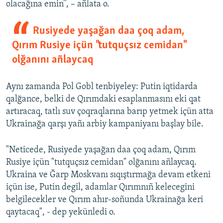
olacağına emin”, – añlata o.
Rusiyede yaşağan daa çoq adam,
Qırım Rusiye içün "tutquçsız cemidan"
olğanını añlaycaq
Aynı zamanda Pol Gobl tenbiyeley: Putin iqtidarda
qalğance, belki de Qırımdaki esaplanmasını eki qat
artıracaq, tatlı suv çoqraqlarına barıp yetmek içün atta
Ukrainağa qarşı yañı arbiy kampaniyanı başlay bile.
"Neticede, Rusiyede yaşağan daa çoq adam, Qırım
Rusiye içün "tutquçsız cemidan" olğanını añlaycaq.
Ukraina ve Ğarp Moskvanı sıqıştırmağa devam etkeni
içün ise, Putin degil, adamlar Qırımnıñ kelecegini
belgilecekler ve Qırım ahır-soñunda Ukrainağa keri
qaytacaq", - dep yekünledi o.