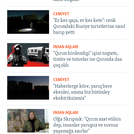
CEMİYET
"Er kes qaça, er kes kete": cenk
Qırımdaki Rusiye turistlerine nasıl
barıp yetti
İNSAN AQLARI
"Qırım birdemligi" işini toqtattı,
tintüv ve tutuvlar ise Qırımda daa
çoq oldı
CEMİYET
"Haberlerge köre, yarıq bere
ekenler, amma biz bütünley
ekektriksizmiz"
İNSAN AQLARI
Olğa Skrıpnık: "Qırım azat etilsin
dep, insanlar yarıqsız ve suvsuz
yaşamağa azırlar"