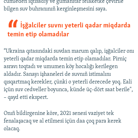
cümleden iqtisadiy ve gumanitar felâketke çevirile
bilgen suv buhranınıñ kerginleşmesini saya.
İşğalciler suvnı yeterli qadar miqdarda
temin etip olamadılar
“Ukraina qıtasındaki suvdan marum qalıp, işğalciler onı
yeterli qadar miqdarda temin etip olamadılar. Pirniç
asravı toqtadı ve umumen köy hocalığı kerilegen
aldadır. Sanayı işhaneleri de suvnıñ istimalını
qısqartmaq kerekler, çünki o yeterli derecede yoq. Eali
içün suv cedveller boyunca, künde üç-dört saat berile",
– qayd etti ekspert.
Onıñ bildirgenine köre, 2021 senesi vaziyet tek
fenalaşacaq ve al etilmesi içün daa çoq para kerek
olacaq.