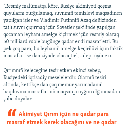
"Resmiy malümatqa köre, Rusiye akimiyeti qoşma
quyularnı burğulamaq, suvnınıñ temizlevi maqsadınen
yapılğan işler ve Vladimir Putinniñ Azaq deñizinden
tatlı suvnı çıqırmaq içün Sovetler şekilinde yapılğan
qocaman leyhanı amelge kiçirmek içün resmiy olaraq
50 milliard ruble bugünge qadar endi masraf etti. Bu
pek çoq para, bu leyhanıñ amelge keçirilüvi içün faktik
masraflar ise daa ziyade olacaqtır", - dep tüşüne o.
Qırımnıñ kelecegine tesir etken ekinci sebep,
Rusiyedeki iqtisadiy meselelerdir. Olarnıñ tesiri
altında, kettikçe daa çoq memur yarımadanıñ
baqıluvına masraflarnıñ maqsatqa uyğun olğanınadan
şübe duyalar.
Akimiyet Qırım içün ne qadar para
masraf etmek kerek olacağını ve ne qadar