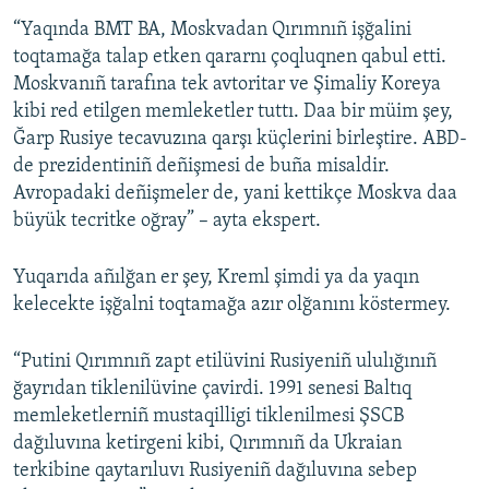
“Yaqında BMT BA, Moskvadan Qırımnıñ işğalini
toqtamağa talap etken qararnı çoqluqnen qabul etti.
Moskvanıñ tarafına tek avtoritar ve Şimaliy Koreya
kibi red etilgen memleketler tuttı. Daa bir müim şey,
Ğarp Rusiye tecavuzına qarşı küçlerini birleştire. ABD-
de prezidentiniñ deñişmesi de buña misaldir.
Avropadaki deñişmeler de, yani kettikçe Moskva daa
büyük tecritke oğray” – ayta ekspert.
Yuqarıda añılğan er şey, Kreml şimdi ya da yaqın
kelecekte işğalni toqtamağa azır olğanını köstermey.
“Putini Qırımnıñ zapt etilüvini Rusiyeniñ ululığınıñ
ğayrıdan tiklenilüvine çavirdi. 1991 senesi Baltıq
memleketlerniñ mustaqilligi tiklenilmesi ŞSCB
dağıluvına ketirgeni kibi, Qırımnıñ da Ukraian
terkibine qaytarıluvı Rusiyeniñ dağıluvına sebep