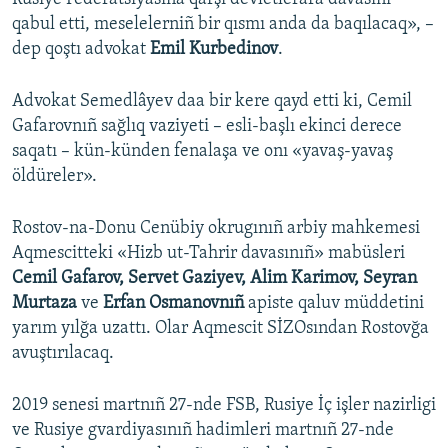
qabul etti, meselelerniñ bir qısmı anda da baqılacaq», –
dep qoştı advokat
Emil Kurbedinov
.
Advokat Semedlâyev daa bir kere qayd etti ki, Cemil
Gafarovnıñ sağlıq vaziyeti – esli-başlı ekinci derece
saqatı – kün-künden fenalaşa ve onı «yavaş-yavaş
öldüreler».
Rostov-na-Donu Cenübiy okrugınıñ arbiy mahkemesi
Aqmescitteki «Hizb ut-Tahrir davasınıñ» mabüsleri
Cemil Gafarov, Servet Gaziyev, Alim Karimov, Seyran
Murtaza
ve
Erfan Osmanovnıñ
apiste qaluv müddetini
yarım yılğa uzattı. Olar Aqmescit SİZOsından Rostovğa
avuştırılacaq.
2019 senesi martnıñ 27-nde FSB, Rusiye İç işler nazirligi
ve Rusiye gvardiyasınıñ hadimleri martnıñ 27-nde