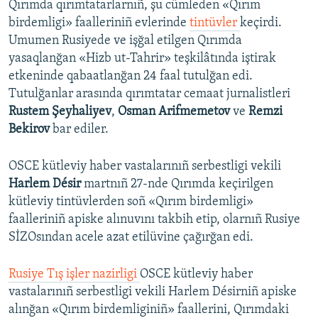
Qırımda qırımtatarlarnıñ, şu cümleden «Qırım
birdemligi» faalleriniñ evlerinde
tintüvler
keçirdi.
Umumen Rusiyede ve işğal etilgen Qırımda
yasaqlanğan «Hizb ut-Tahrir» teşkilâtında iştirak
etkeninde qabaatlanğan 24 faal tutulğan edi.
Tutulğanlar arasında qırımtatar cemaat jurnalistleri
Rustem Şeyhaliyev
,
Osman Arifmemetov
ve
Remzi
Bekirov
bar ediler.
OSCE kütleviy haber vastalarınıñ serbestligi vekili
Harlem Désir
martnıñ 27-nde Qırımda keçirilgen
kütleviy tintüvlerden soñ «Qırım birdemligi»
faalleriniñ apiske alınuvını takbih etip, olarnıñ Rusiye
SİZOsından acele azat etilüvine çağırğan edi.
Rusiye Tış işler nazirligi
OSCE kütleviy haber
vastalarınıñ serbestligi vekili Harlem Désirniñ apiske
alınğan «Qırım birdemliginiñ» faallerini, Qırımdaki