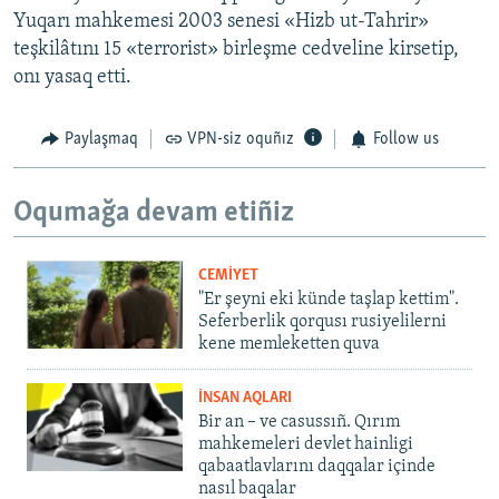
Yuqarı mahkemesi 2003 senesi «Hizb ut-Tahrir»
teşkilâtını 15 «terrorist» birleşme cedveline kirsetip,
onı yasaq etti.
Paylaşmaq
VPN-siz oquñız
Follow us
Oqumağa devam etiñiz
CEMİYET
"Er şeyni eki künde taşlap kettim".
Seferberlik qorqusı rusiyelilerni
kene memleketten quva
İNSAN AQLARI
Bir an – ve casussıñ. Qırım
mahkemeleri devlet hainligi
qabaatlavlarını daqqalar içinde
nasıl baqalar