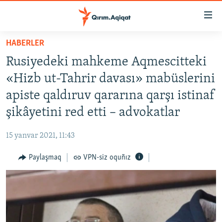
Link
açıqlığı
Esas
HABERLER
mündericege
HABERLER
Rusiyedeki mahkeme Aqmescitteki
qaytmaq
SİYASET
Baş
«Hizb ut-Tahrir davası» mabüslerini
İQTİSADİYAT
navigatsiyağa
apiste qaldıruv qararına qarşı istinaf
qaytmaq
CEMİYET
şikâyetini red etti – advokatlar
Qıdıruvğa
MEDENİYET
qaytmaq
15 yanvar 2021, 11:43
İNSAN AQLARI
Paylaşmaq
VPN-siz oquñız
VİDEO
SÜRET
BLOGLAR
FİKİR