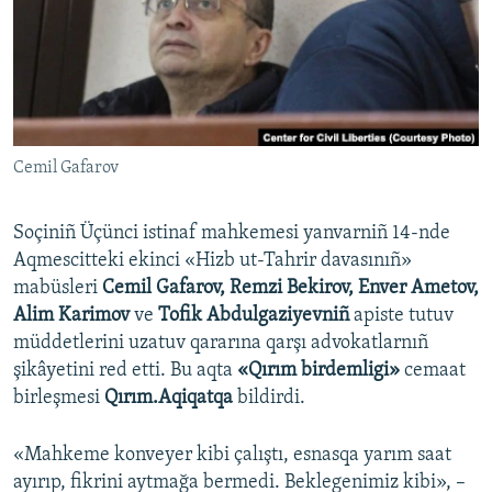
Русский
Українською
QOŞULIÑIZ!
Cemil Gafarov
Soçiniñ Üçünci istinaf mahkemesi yanvarniñ 14-nde
RFE/RS bütün saytları
Aqmescitteki ekinci «Hizb ut-Tahrir davasınıñ»
mabüsleri
Cemil Gafarov, Remzi Bekirov, Enver Ametov,
Alim Karimov
ve
Tofik Abdulgaziyevniñ
apiste tutuv
müddetlerini uzatuv qararına qarşı advokatlarnıñ
şikâyetini red etti. Bu aqta
«Qırım birdemligi»
cemaat
birleşmesi
Qırım.Aqiqatqa
bildirdi.
«Mahkeme konveyer kibi çalıştı, esnasqa yarım saat
ayırıp, fikrini aytmağa bermedi. Beklegenimiz kibi», –