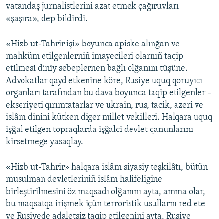
vatandaş jurnalistlerini azat etmek çağıruvları
«şaşıra», dep bildirdi.
«Hizb ut-Tahrir işi» boyunca apiske alınğan ve
mahküm etilgenlerniñ imayecileri olarnıñ taqip
etilmesi diniy sebeplernen bağlı olğanını tüşüne.
Advokatlar qayd etkenine köre, Rusiye uquq qoruyıcı
organları tarafından bu dava boyunca taqip etilgenler –
ekseriyeti qırımtatarlar ve ukrain, rus, tacik, azeri ve
islâm dinini kütken diger millet vekilleri. Halqara uquq
işğal etilgen topraqlarda işğalci devlet qanunlarını
kirsetmege yasaqlay.
«Hizb ut-Tahrir» halqara islâm siyasiy teşkilâtı, bütün
musulman devletleriniñ islâm halifeligine
birleştirilmesini öz maqsadı olğanını ayta, amma olar,
bu maqsatqa irişmek içün terroristik usullarnı red ete
ve Rusiyede adaletsiz taqip etilgenini ayta. Rusiye