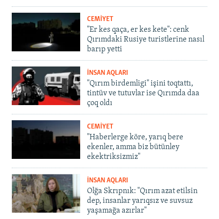
CEMİYET
"Er kes qaça, er kes kete": cenk
Qırımdaki Rusiye turistlerine nasıl
barıp yetti
İNSAN AQLARI
"Qırım birdemligi" işini toqtattı,
tintüv ve tutuvlar ise Qırımda daa
çoq oldı
CEMİYET
"Haberlerge köre, yarıq bere
ekenler, amma biz bütünley
ekektriksizmiz"
İNSAN AQLARI
Olğa Skrıpnık: "Qırım azat etilsin
dep, insanlar yarıqsız ve suvsuz
yaşamağa azırlar"