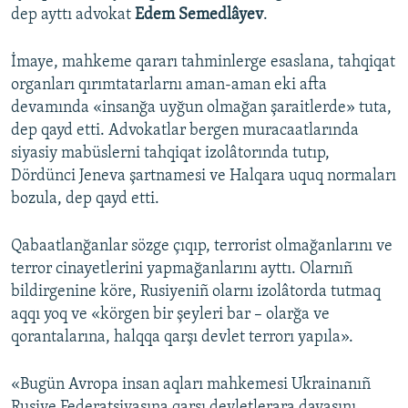
dep ayttı advokat
Edem Semedlâyev
.
İmaye, mahkeme qararı tahminlerge esaslana, tahqiqat
organları qırımtatarlarnı aman-aman eki afta
devamında «insanğa uyğun olmağan şaraitlerde» tuta,
dep qayd etti. Advokatlar bergen muracaatlarında
siyasiy mabüslerni tahqiqat izolâtorında tutıp,
Dördünci Jeneva şartnamesi ve Halqara uquq normaları
bozula, dep qayd etti.
Qabaatlanğanlar sözge çıqıp, terrorist olmağanlarını ve
terror cinayetlerini yapmağanlarını ayttı. Olarnıñ
bildirgenine köre, Rusiyeniñ olarnı izolâtorda tutmaq
aqqı yoq ve «körgen bir şeyleri bar – olarğa ve
qorantalarına, halqqa qarşı devlet terrorı yapıla».
«Bugün Avropa insan aqları mahkemesi Ukrainanıñ
Rusiye Federatsiyasına qarşı devletlerara davasını