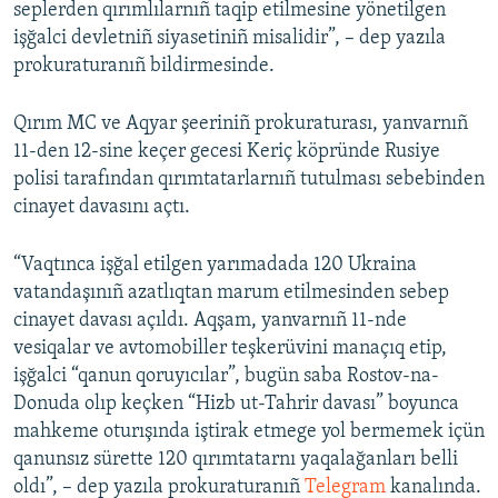
seplerden qırımlılarnıñ taqip etilmesine yönetilgen
işğalci devletniñ siyasetiniñ misalidir”, – dep yazıla
prokuraturanıñ bildirmesinde.
Qırım MC ve Aqyar şeeriniñ prokuraturası, yanvarnıñ
11-den 12-sine keçer gecesi Keriç köpründe Rusiye
polisi tarafından qırımtatarlarnıñ tutulması sebebinden
cinayet davasını açtı.
“Vaqtınca işğal etilgen yarımadada 120 Ukraina
vatandaşınıñ azatlıqtan marum etilmesinden sebep
cinayet davası açıldı. Aqşam, yanvarnıñ 11-nde
vesiqalar ve avtomobiller teşkerüvini manaçıq etip,
işğalci “qanun qoruyıcılar”, bugün saba Rostov-na-
Donuda olıp keçken “Hizb ut-Tahrir davası” boyunca
mahkeme oturışında iştirak etmege yol bermemek içün
qanunsız sürette 120 qırımtatarnı yaqalağanları belli
oldı”, – dep yazıla prokuraturanıñ
Telegram
kanalında.