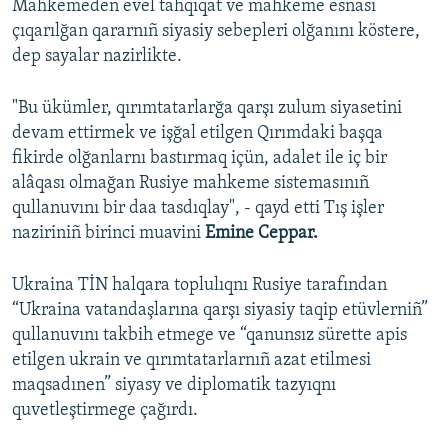
Mahkemeden evel tahqiqat ve mahkeme esnası
çıqarılğan qararnıñ siyasiy sebepleri olğanını köstere,
dep sayalar nazirlikte.
"Bu ükümler, qırımtatarlarğa qarşı zulum siyasetini
devam ettirmek ve işğal etilgen Qırımdaki başqa
fikirde olğanlarnı bastırmaq içün, adalet ile iç bir
alâqası olmağan Rusiye mahkeme sistemasınıñ
qullanuvını bir daa tasdıqlay", - qayd etti Tış işler
naziriniñ birinci muavini
Emine Ceppar.
Ukraina TİN halqara toplulıqnı Rusiye tarafından
“Ukraina vatandaşlarına qarşı siyasiy taqip etüvlerniñ”
qullanuvını takbih etmege ve “qanunsız sürette apis
etilgen ukrain ve qırımtatarlarnıñ azat etilmesi
maqsadınen” siyasy ve diplomatik tazyıqnı
quvetleştirmege çağırdı.