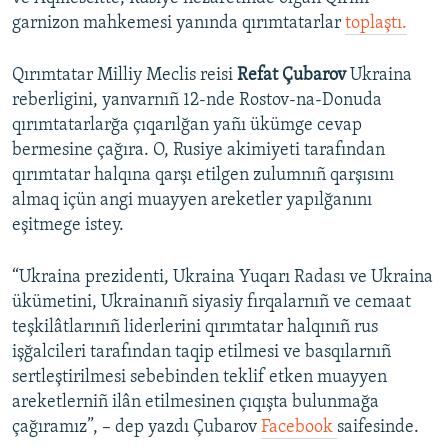
garnizon mahkemesi yanında qırımtatarlar
toplaştı.
Qırımtatar Milliy Meclis reisi
Refat Çubarov
Ukraina
reberligini, yanvarnıñ 12-nde Rostov-na-Donuda
qırımtatarlarğa çıqarılğan yañı ükümge cevap
bermesine çağıra. O, Rusiye akimiyeti tarafından
qırımtatar halqına qarşı etilgen zulumnıñ qarşısını
almaq içün angi muayyen areketler yapılğanını
eşitmege istey.
“Ukraina prezidenti, Ukraina Yuqarı Radası ve Ukraina
ükümetini, Ukrainanıñ siyasiy fırqalarnıñ ve cemaat
teşkilâtlarınıñ liderlerini qırımtatar halqınıñ rus
işğalcileri tarafından taqip etilmesi ve basqılarnıñ
sertleştirilmesi sebebinden teklif etken muayyen
areketlerniñ ilân etilmesinen çıqışta bulunmağa
çağıramız”, – dep yazdı Çubarov
Facebook
saifesinde.