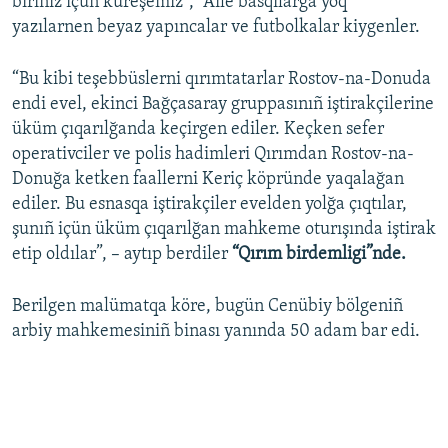
biriñiz içün küreşemiz”, “Aile basqılarğa yoq”
yazılarnen beyaz yapıncalar ve futbolkalar kiygenler.
“Bu kibi teşebbüslerni qırımtatarlar Rostov-na-Donuda
endi evel, ekinci Bağçasaray gruppasınıñ iştirakçilerine
üküm çıqarılğanda keçirgen ediler. Keçken sefer
operativciler ve polis hadimleri Qırımdan Rostov-na-
Donuğa ketken faallerni Keriç köpründe yaqalağan
ediler. Bu esnasqa iştirakçiler evelden yolğa çıqtılar,
şunıñ içün üküm çıqarılğan mahkeme oturışında iştirak
etip oldılar”, – aytıp berdiler
“Qırım birdemligi”nde.
Berilgen malümatqa köre, bugün Cenübiy bölgeniñ
arbiy mahkemesiniñ binası yanında 50 adam bar edi.