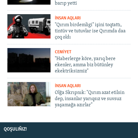
barıp yetti
İNSAN AQLARI
"Qırım birdemligi" işini toqtattı,
tintüv ve tutuvlar ise Qırımda daa
çoq oldı
CEMİYET
"Haberlerge köre, yarıq bere
ekenler, amma biz bütünley
ekektriksizmiz"
İNSAN AQLARI
Olğa Skrıpnık: "Qırım azat etilsin
dep, insanlar yarıqsız ve suvsuz
yaşamağa azırlar"
QOŞULIÑIZ!