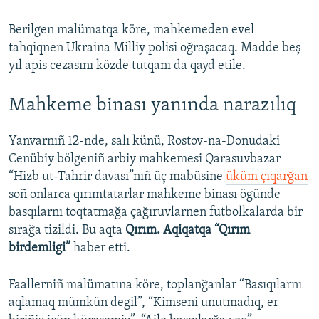
Berilgen malümatqa köre, mahkemeden evel
tahqiqnen Ukraina Milliy polisi oğraşacaq. Madde beş
yıl apis cezasını közde tutqanı da qayd etile.
Mahkeme binası yanında narazılıq
Yanvarnıñ 12-nde, salı künü, Rostov-na-Donudaki
Cenübiy bölgeniñ arbiy mahkemesi Qarasuvbazar
“Hizb ut-Tahrir davası”nıñ üç mabüsine
üküm çıqarğan
soñ onlarсa qırımtatarlar mahkeme binası ögünde
basqılarnı toqtatmağa çağıruvlarnen futbolkalarda bir
sırağa tizildi. Bu aqta
Qırım. Aqiqatqa “Qırım
birdemligi”
haber etti.
Faallerniñ malümatına köre, toplanğanlar “Basıqılarnı
aqlamaq mümkün degil”, “Kimseni unutmadıq, er