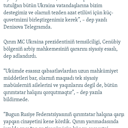
tutulğan bütün Ukraina vatandaşlarına bizim
destegimiz ve olarnıñ tezden azat etilüvi içün küç-
quvetmizni birleştirgenimiz kerek”, – dep yazdı
Denisova Telegramda.
Qırım MC Ukraina prezidentiniñ temsilciligi, Cenübiy
bölgeniñ arbiy mahkemesiniñ qararını siyasiy esaslı,
dep adlandırdı.
“Ukümde esassız qabaatlavlardan uzun mahkümiyet
müddetleri bar, olarnıñ maqsadı tek siyasiy
mabüslerniñ ailelerini ve yaqınlarını degil de, bütün
qırımtatar halqını qorqutmaqtır”, – dep yazıla
bildirmede.
“Bugun Rusiye Federatsiyasınıñ qırımtatar halqına qarşı
yapqan cinayetini kene kördik. Qırım yarımadasında