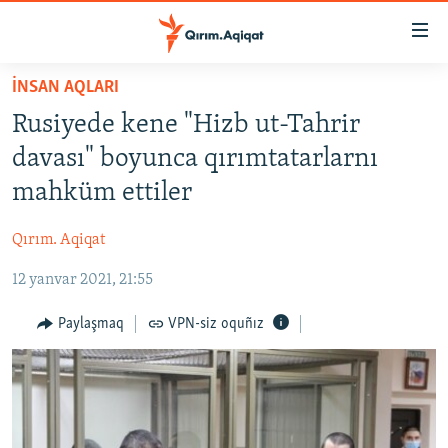
Link
açıqlığı
Esas
İNSAN AQLARI
mündericege
HABERLER
Rusiyede kene "Hizb ut-Tahrir
qaytmaq
SİYASET
Baş
davası" boyunca qırımtatarlarnı
İQTİSADİYAT
navigatsiyağa
mahküm ettiler
qaytmaq
CEMİYET
Qıdıruvğa
Qırım. Aqiqat
MEDENİYET
qaytmaq
12 yanvar 2021, 21:55
İNSAN AQLARI
VİDEO
Paylaşmaq
VPN-siz oquñız
SÜRET
BLOGLAR
FİKİR