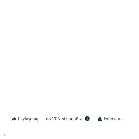
Paylaşmaq
VPN-siz oquñız
Follow us
*