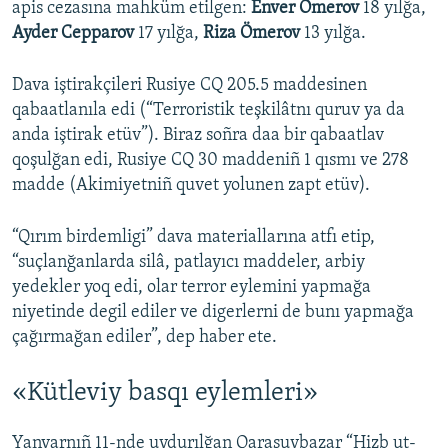
apis cezasına mahküm etilgen:
Enver Ömerov
18 yılğa,
Ayder Cepparov
17 yılğa,
Riza Ömerov
13 yılğa.
Dava iştirakçileri Rusiye CQ 205.5 maddesinen
qabaatlanıla edi (“Terroristik teşkilâtnı quruv ya da
anda iştirak etüv”). Biraz soñra daa bir qabaatlav
qoşulğan edi, Rusiye CQ 30 maddeniñ 1 qısmı ve 278
madde (Akimiyetniñ quvet yolunen zapt etüv).
“Qırım birdemligi” dava materiallarına atfı etip,
“suçlanğanlarda silâ, patlayıcı maddeler, arbiy
yedekler yoq edi, olar terror eylemini yapmağa
niyetinde degil ediler ve digerlerni de bunı yapmağa
çağırmağan ediler”, dep haber ete.
«Kütleviy basqı eylemleri»
Yanvarnıñ 11-nde uydurılğan Qarasuvbazar “Hizb ut-