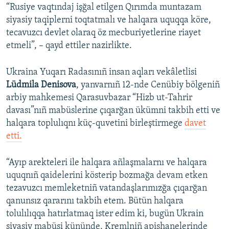
“Rusiye vaqtındaj işğal etilgen Qırımda muntazam
siyasiy taqiplerni toqtatmalı ve halqara uquqqa köre,
tecavuzcı devlet olaraq öz mecburiyetlerine riayet
etmeli”, – qayd ettiler nazirlikte.
Ukraina Yuqarı Radasınıñ insan aqları vekâletlisi
Lüdmila Denisova
, yanvarnıñ 12-nde Cenübiy bölgeniñ
arbiy mahkemesi Qarasuvbazar “Hizb ut-Tahrir
davası”nıñ mabüslerine çıqarğan ükümni takbih etti ve
halqara toplulıqnı küç-quvetini birleştirmege
davet
etti.
“Ayıp arekteleri ile halqara añlaşmalarnı ve halqara
uquqnıñ qaidelerini kösterip bozmağa devam etken
tezavuzcı memleketniñ vatandaşlarımızğa çıqarğan
qanunsız qararını takbih etem. Bütün halqara
tolulılıqqa hatırlatmaq ister edim ki, bugün Ukrain
siyasiy mabüsi kününde, Kremlniñ apishanelerinde