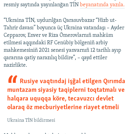
resmiy saytında yayınlanğan TİN
beyanatında yazıla.
“Ukraina TİN, uydurılğan Qarasuvbazar “Hizb ut-
Tahrir davası” boyunca üç Ukraina vatandaşı – Ayder
Cepparov, Enver ve Riza Ömerovlarnıñ mahküm
etilmesi aqqındaki RF Cenübiy bölgeniñ arbiy
mahkemesiniñ 2021 senesi yanvarnıñ 12 tarihlı ayıp
qararına qatiy narazılıq bildire”, – qayd ettiler
nazirlikte.
Rusiye vaqtındaj işğal etilgen Qırımda
muntazam siyasiy taqiplerni toqtatmalı ve
halqara uquqqa köre, tecavuzcı devlet
olaraq öz mecburiyetlerine riayet etmeli
Ukraina TİN bildirmesi