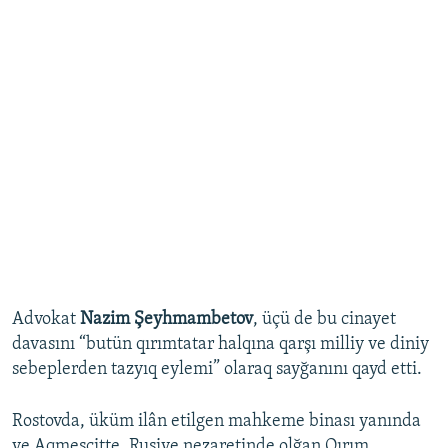
Advokat
Nazim Şeyhmambetov
, üçü de bu cinayet
davasını “butün qırımtatar halqına qarşı milliy ve diniy
sebeplerden tazyıq eylemi” olaraq sayğanını qayd etti.
Rostovda, üküm ilân etilgen mahkeme binası yanında
ve Aqmescitte, Rusiye nezaretinde olğan Qırım