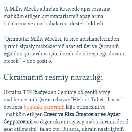
O, Milliy Meclis adından Rusiyede apis cezasına
mahküm etilgen qırımtatarlarnıñ apaylarına,
balalarına ve ana-babalarına destek bildirdi.
“Qırımtatar Milliy Meclisi, Rusiye apishanelerinden
qırımlı siyasiy mabüslerniñ azat etilüvi ve Qırımnıñ
işğalden qurtarıluvı içün ileride de küreşmege devam
etecek”, – dep qoştı o.
Ukrainanıñ resmiy narazılığı
Ukraina TİN Rusiyeden Cenübiy bölgeniñ arbiy
mahkemesiniñ Qarasuvbazar “Hizb ut-Tahrir davası”
boyunca
bugünki qararınıñ
lâğu etilmesini ve
“mahküm etilgen
Enver ve Riza Ömerovlar ve Ayder
Cepparovnıñ
ve diger ukrain siyasiy mabüsleriniñ deral
azat etilmesini” talap ete. Bu aqta, ukrain nazirliginiñ