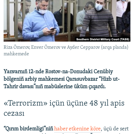
Русский
Українською
QOŞULIÑIZ!
Riza Ömerov, Enver Ömerov ve Ayder Cepparov (arqa planda)
mahkemede
RFE/RS bütün saytları
Yanvarnıñ 12-nde Rostov-na-Donudaki Cenübiy
bölgeniñ arbiy mahkemesi Qarasuvbazar “Hizb ut-
Tahrir davası”nıñ mabüslerine üküm çıqardı.​
«Terrorizm» içün üçüne 48 yıl apis
cezası
“Qırım birdemligi”niñ
haber etkenine köre
, üçü de sert