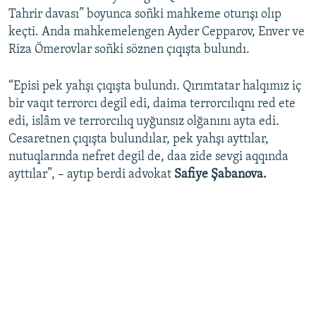
Tahrir davası” boyunca soñki mahkeme oturışı olıp
keçti. Anda mahkemelengen Ayder Cepparov, Enver ve
Riza Ömerovlar soñki söznen çıqışta bulundı.
“Episi pek yahşı çıqışta bulundı. Qırımtatar halqımız iç
bir vaqıt terrorcı degil edi, daima terrorcılıqnı red ete
edi, islâm ve terrorcılıq uyğunsız olğanını ayta edi.
Cesaretnen çıqışta bulundılar, pek yahşı ayttılar,
nutuqlarında nefret degil de, daa zide sevgi aqqında
ayttılar”, – aytıp berdi advokat
Safiye Şabanova.