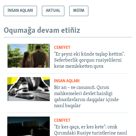
İNSAN AQLARI
AKTUAL
MÜİM
Oqumağa devam etiñiz
CEMİYET
"Er şeyni eki künde taşlap kettim".
Seferberlik qorqusı rusiyelilerni
kene memleketten quva
İNSAN AQLARI
Bir an – ve casussıñ. Qırım
mahkemeleri devlet hainligi
qabaatlavlarını daqqalar içinde
nasıl baqalar
CEMİYET
"Er kes qaça, er kes kete": cenk
Qırımdaki Rusiye turistlerine nasıl