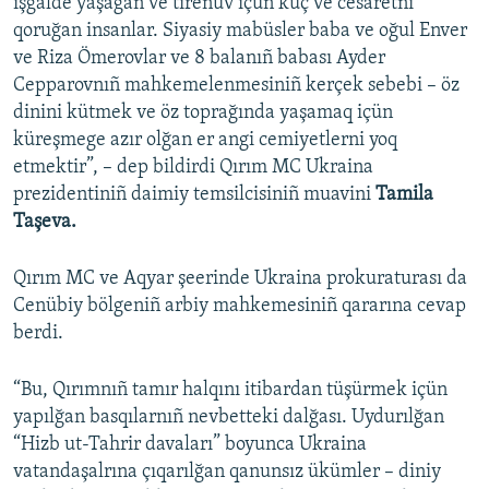
işgalde yaşağan ve tirenüv içün küç ve cesaretni
qoruğan insanlar. Siyasiy mabüsler baba ve oğul Enver
ve Riza Ömerovlar ve 8 balanıñ babası Ayder
Cepparovnıñ mahkemelenmesiniñ kerçek sebebi – öz
dinini kütmek ve öz toprağında yaşamaq içün
küreşmege azır olğan er angi cemiyetlerni yoq
etmektir”, – dep bildirdi Qırım MC Ukraina
prezidentiniñ daimiy temsilcisiniñ muavini
Tamila
Taşeva.
Qırım MC ve Aqyar şeerinde Ukraina prokuraturası da
Cenübiy bölgeniñ arbiy mahkemesiniñ qararına cevap
berdi.
“Bu, Qırımnıñ tamır halqını itibardan tüşürmek içün
yapılğan basqılarnıñ nevbetteki dalğası. Uydurılğan
“Hizb ut-Tahrir davaları” boyunca Ukraina
vatandaşalrına çıqarılğan qanunsız ükümler – diniy