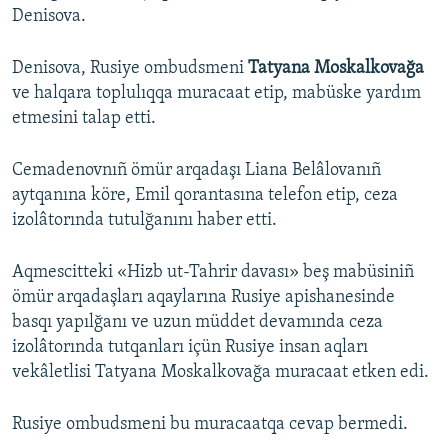
Denisova.
Denisova, Rusiye ombudsmeni
Tatyana Moskalkovağa
ve halqara toplulıqqa muracaat etip, mabüske yardım
etmesini talap etti.
Cemadenovnıñ ömür arqadaşı Liana Belâlovanıñ
aytqanına köre, Emil qorantasına telefon etip, ceza
izolâtorında tutulğanını haber etti.
Aqmescitteki «Hizb ut-Tahrir davası» beş mabüsiniñ
ömür arqadaşları aqaylarına Rusiye apishanesinde
basqı yapılğanı ve uzun müddet devamında ceza
izolâtorında tutqanları içün Rusiye insan aqları
vekâletlisi Tatyana Moskalkovağa muracaat etken edi.
Rusiye ombudsmeni bu muracaatqa cevap bermedi.