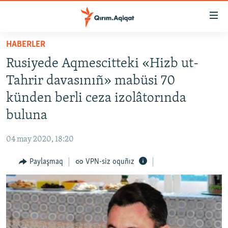
Link
açıqlığı
Esas
HABERLER
mündericege
HABERLER
Rusiyede Aqmescitteki «Hizb ut-
qaytmaq
SİYASET
Baş
Tahrir davasınıñ» mabüsi 70
İQTİSADİYAT
navigatsiyağa
künden berli ceza izolâtorında
qaytmaq
CEMİYET
buluna
Qıdıruvğa
MEDENİYET
qaytmaq
04 may 2020, 18:20
İNSAN AQLARI
Paylaşmaq
VPN-siz oquñız
VİDEO
SÜRET
BLOGLAR
FİKİR