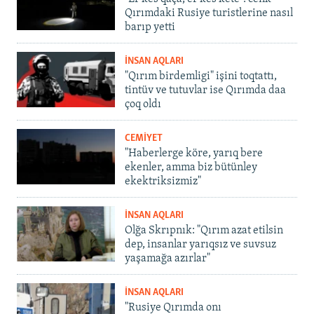
Qırımdaki Rusiye turistlerine nasıl
barıp yetti
İNSAN AQLARI
"Qırım birdemligi" işini toqtattı,
tintüv ve tutuvlar ise Qırımda daa
çoq oldı
CEMİYET
"Haberlerge köre, yarıq bere
ekenler, amma biz bütünley
ekektriksizmiz"
İNSAN AQLARI
Olğa Skrıpnık: "Qırım azat etilsin
dep, insanlar yarıqsız ve suvsuz
yaşamağa azırlar"
İNSAN AQLARI
"Rusiye Qırımda onı