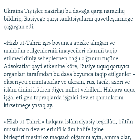
Ukraina Tış işler nazirligi bu davağa qarşı narazılıq
bildirip, Rusiyege qarşı sanktsiyalarnı quvetleştirmege
çağırğan edi.
«Hizb ut-Tahrir işi» boyunca apiske alınğan ve
mahküm etilgenlerniñ imayecileri olarnıñ taqip
etilmesi diniy sebeplernen bağlı olğanını tüşüne.
Advokatlar qayd etkenine köre, Rusiye uquq qoruyıcı
organları tarafından bu dava boyunca taqip etilgenler –
ekseriyeti qırımtatarlar ve ukrain, rus, tacik, azeri ve
islâm dinini kütken diger millet vekilleri. Halqara uquq
işğal etilgen topraqlarda işğalci devlet qanunlarını
kirsetmege yasaqlay.
«Hizb ut-Tahrir» halqara islâm siyasiy teşkilâtı, bütün
musulman devletleriniñ islâm halifeligine
birleştirilmesini öz maqsadı olğanını ayta, amma olar,