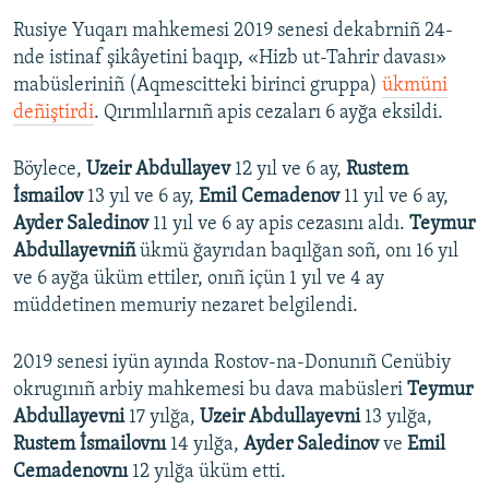
Rusiye Yuqarı mahkemesi 2019 senesi dekabrniñ 24-
nde istinaf şikâyetini baqıp, «Hizb ut-Tahrir davası»
mabüsleriniñ (Aqmescitteki birinci gruppa)
ükmüni
deñiştirdi
. Qırımlılarnıñ apis cezaları 6 ayğa eksildi.
Böylece,
Uzeir Abdullayev
12 yıl ve 6 ay,
Rustem
İsmailov
13 yıl ve 6 ay,
Emil Cemadenov
11 yıl ve 6 ay,
Ayder Saledinov
11 yıl ve 6 ay apis cezasını aldı.
Teymur
Abdullayevniñ
ükmü ğayrıdan baqılğan soñ, onı 16 yıl
ve 6 ayğa üküm ettiler, onıñ içün 1 yıl ve 4 ay
müddetinen memuriy nezaret belgilendi.
2019 senesi iyün ayında Rostov-na-Donunıñ Cenübiy
okrugınıñ arbiy mahkemesi bu dava mabüsleri
Teymur
Abdullayevni
17 yılğa,
Uzeir Abdullayevni
13 yılğa,
Rustem İsmailovnı
14 yılğa,
Ayder Saledinov
ve
Emil
Cemadenovnı
12 yılğa üküm etti.