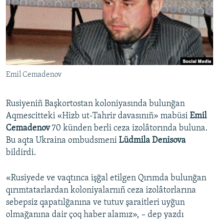
Русский
Українською
QOŞULIÑIZ!
Emil Cemadenov
Rusiyeniñ Başkortostan koloniyasında bulunğan
RFE/RS bütün saytları
Aqmescitteki «Hizb ut-Tahrir davasınıñ» mabüsi
Emil
Cemadenov
70 künden berli ceza izolâtorında buluna.
Bu aqta Ukraina ombudsmeni
Lüdmila Denisova
bildirdi.
«Rusiyede ve vaqtınca işğal etilgen Qırımda bulunğan
qırımtatarlardan koloniyalarnıñ ceza izolâtorlarına
sebepsiz qapatılğanına ve tutuv şaraitleri uyğun
olmağanına dair çoq haber alamız», – dep yazdı