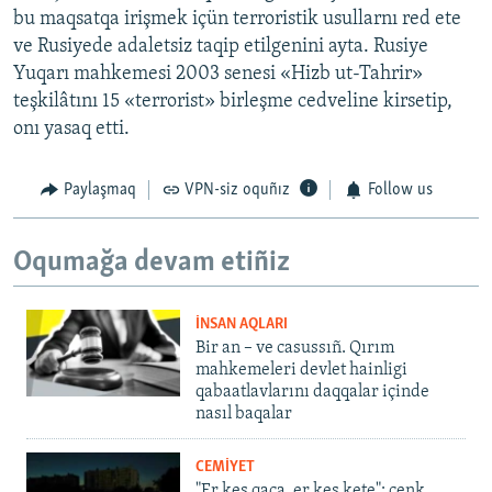
bu maqsatqa irişmek içün terroristik usullarnı red ete
ve Rusiyede adaletsiz taqip etilgenini ayta. Rusiye
Yuqarı mahkemesi 2003 senesi «Hizb ut-Tahrir»
teşkilâtını 15 «terrorist» birleşme cedveline kirsetip,
onı yasaq etti.
Paylaşmaq
VPN-siz oquñız
Follow us
Oqumağa devam etiñiz
İNSAN AQLARI
Bir an – ve casussıñ. Qırım
mahkemeleri devlet hainligi
qabaatlavlarını daqqalar içinde
nasıl baqalar
CEMİYET
"Er kes qaça, er kes kete": cenk