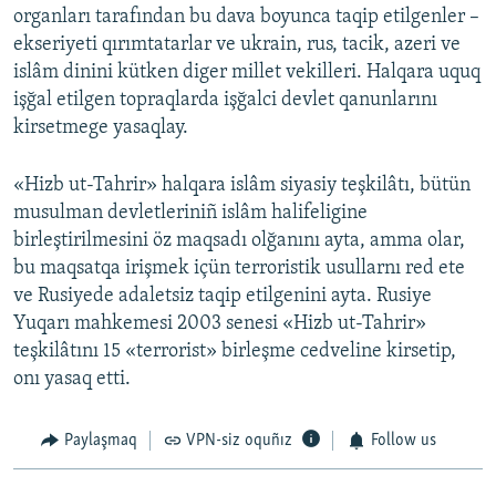
organları tarafından bu dava boyunca taqip etilgenler –
ekseriyeti qırımtatarlar ve ukrain, rus, tacik, azeri ve
islâm dinini kütken diger millet vekilleri. Halqara uquq
işğal etilgen topraqlarda işğalci devlet qanunlarını
kirsetmege yasaqlay.
«Hizb ut-Tahrir» halqara islâm siyasiy teşkilâtı, bütün
musulman devletleriniñ islâm halifeligine
birleştirilmesini öz maqsadı olğanını ayta, amma olar,
bu maqsatqa irişmek içün terroristik usullarnı red ete
ve Rusiyede adaletsiz taqip etilgenini ayta. Rusiye
Yuqarı mahkemesi 2003 senesi «Hizb ut-Tahrir»
teşkilâtını 15 «terrorist» birleşme cedveline kirsetip,
onı yasaq etti.
Paylaşmaq
VPN-siz oquñız
Follow us