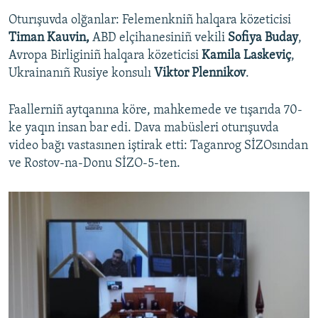
Oturışuvda olğanlar: Felemenkniñ halqara közeticisi
Timan Kauvin,
ABD elçihanesiniñ vekili
Sofiya Buday
,
Avropa Birliginiñ halqara közeticisi
Kamila Laskeviç
,
Ukrainanıñ Rusiye konsulı
Viktor Plennikov
.
Faallerniñ aytqanına köre, mahkemede ve tışarıda 70-
ke yaqın insan bar edi. Dava mabüsleri oturışuvda
video bağı vastasınen iştirak etti: Taganrog SİZOsından
ve Rostov-na-Donu SİZO-5-ten.