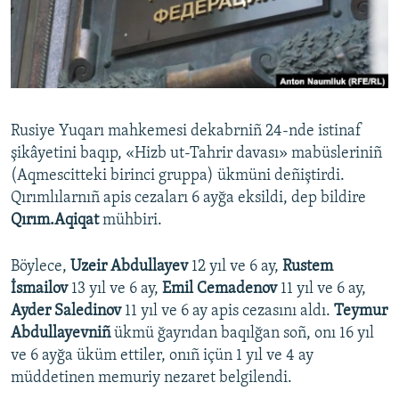
Русский
Українською
QOŞULIÑIZ!
Rusiye Yuqarı mahkemesi dekabrniñ 24-nde istinaf
şikâyetini baqıp, «Hizb ut-Tahrir davası» mabüsleriniñ
(Aqmescitteki birinci gruppa) ükmüni deñiştirdi.
RFE/RS bütün saytları
Qırımlılarnıñ apis cezaları 6 ayğa eksildi, dep bildire
Qırım.Aqiqat
mühbiri.
Böylece,
Uzeir Abdullayev
12 yıl ve 6 ay,
Rustem
İsmailov
13 yıl ve 6 ay,
Emil Cemadenov
11 yıl ve 6 ay,
Ayder Saledinov
11 yıl ve 6 ay apis cezasını aldı.
Teymur
Abdullayevniñ
ükmü ğayrıdan baqılğan soñ, onı 16 yıl
ve 6 ayğa üküm ettiler, onıñ içün 1 yıl ve 4 ay
müddetinen memuriy nezaret belgilendi.