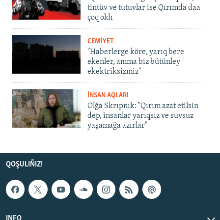
tintüv ve tutuvlar ise Qırımda daa
çoq oldı
CEMİYET
"Haberlerge köre, yarıq bere
ekenler, amma biz bütünley
ekektriksizmiz"
İNSAN AQLARI
Olğa Skrıpnık: "Qırım azat etilsin
dep, insanlar yarıqsız ve suvsuz
yaşamağa azırlar"
QOŞULIÑIZ!
INFO