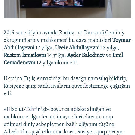
2019 senesi iyün ayında Rostov-na-Donunıñ Cenübiy
okrugınıñ arbiy mahkemesi bu dava mabüsleri
Teymur
Abdullayevni
17 yılğa,
Uzeir Abdullayevni
13 yılğa,
Rustem İsmailovnı
14 yılğa,
Ayder Saledinov
ve
Emil
Cemadenovnı
12 yılğa üküm etti.
Ukraina Tış işler nazirligi bu davağa narazılıq bildirip,
Rusiyege qarşı sanktsiyalarnı quvetleştirmege çağırğan
edi.
«Hizb ut-Tahrir işi» boyunca apiske alınğan ve
mahküm etilgenlerniñ imayecileri olarnıñ taqip
etilmesi diniy sebeplernen bağlı olğanını tüşüne.
Advokatlar qayd etkenine köre, Rusiye uquq qoruyıcı