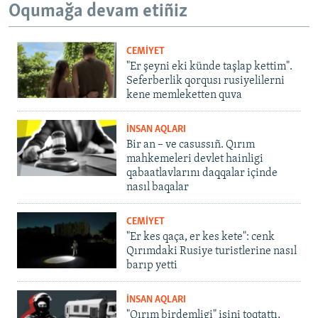
Oqumağa devam etiñiz
CEMİYET
"Er şeyni eki künde taşlap kettim".
Seferberlik qorqusı rusiyelilerni
kene memleketten quva
İNSAN AQLARI
Bir an – ve casussıñ. Qırım
mahkemeleri devlet hainligi
qabaatlavlarını daqqalar içinde
nasıl baqalar
CEMİYET
"Er kes qaça, er kes kete": cenk
Qırımdaki Rusiye turistlerine nasıl
barıp yetti
İNSAN AQLARI
"Qırım birdemligi" işini toqtattı,