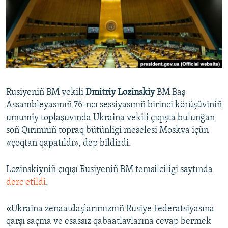
Русский
Українською
QOŞULIÑIZ!
Rusiyeniñ BM vekili
Dmitriy Lozinskiy
BM Baş
Assambleyasınıñ 76-ncı sessiyasınıñ birinci körüşüviniñ
RFE/RS bütün saytları
umumiy toplaşuvında Ukraina vekili çıqışta bulunğan
soñ Qırımnıñ topraq bütünligi meselesi Moskva içün
«çoqtan qapatıldı», dep bildirdi.
Lozinskiyniñ çıqışı Rusiyeniñ BM temsilciligi saytında
derc etildi
.
«Ukraina zenaatdaşlarımıznıñ Rusiye Federatsiyasına
qarşı saçma ve esassız qabaatlavlarına cevap bermek