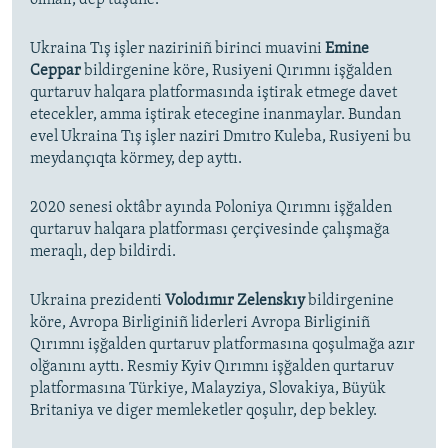
olmalı, dep tüşüne.
Ukraina Tış işler naziriniñ birinci muavini
Emine
Ceppar
bildirgenine köre, Rusiyeni Qırımnı işğalden
qurtaruv halqara platformasında iştirak etmege davet
etecekler, amma iştirak etecegine inanmaylar. Bundan
evel Ukraina Tış işler naziri Dmıtro Kuleba, Rusiyeni bu
meydançıqta körmey, dep ayttı.
2020 senesi oktâbr ayında Poloniya Qırımnı işğalden
qurtaruv halqara platforması çerçivesinde çalışmağa
meraqlı, dep bildirdi.
Ukraina prezidenti
Volodımır Zelenskıy
bildirgenine
köre, Avropa Birliginiñ liderleri Avropa Birliginiñ
Qırımnı işğalden qurtaruv platformasına qoşulmağa azır
olğanını ayttı. Resmiy Kyiv Qırımnı işğalden qurtaruv
platformasına Türkiye, Malayziya, Slovakiya, Büyük
Britaniya ve diger memleketler qoşulır, dep bekley.