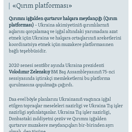
«Qırım platforması»
Qırımnı işğalden qurtaruv halqara meydançığı (Qırım
platforması)
– Ukraina akimiyetiniñ qırımlılarnıñ
aqlarını qorçalamaq ve işğal altındaki yarımadanı azat
etmek içün Ukraina ve halqara ortaqlarınıñ areketlerini
koordinatsiya etmek içün muzakere platformasınen
bağlı teşebbüsidir.
2020 senesi sentâbr ayında Ukraina prezidenti
Volodımır Zelenskıy
BM Baş Assambleyasınıñ 75-nci
sessiyasında iştirakçi memleketlerni bu platforma
qurulmasına qoşulmağa çağırdı.
Daa evel böyle planlarını Ukrainanıñ vaqtınca işğal
etilgen topraqlar meseleleri nazirligi ve Ukraina Tış işler
nazirligi aydınlatqanlar. Ukraina Tış işler nazirligi,
Donbastaki zıddiyetni çezüv ve Qırımnı işğalden
qurtaruv muzakere meydançıqları bir-birinden ayrı