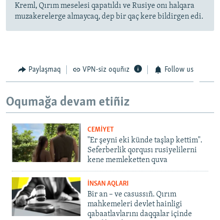
Kreml, Qırım meselesi qapatıldı ve Rusiye onı halqara
muzakerelerge almaycaq, dep bir qaç kere bildirgen edi.
Paylaşmaq
VPN-siz oquñız
Follow us
Oqumağa devam etiñiz
CEMİYET
"Er şeyni eki künde taşlap kettim".
Seferberlik qorqusı rusiyelilerni
kene memleketten quva
İNSAN AQLARI
Bir an – ve casussıñ. Qırım
mahkemeleri devlet hainligi
qabaatlavlarını daqqalar içinde