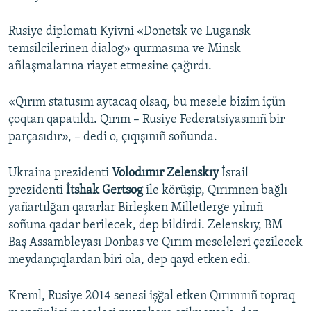
Rusiye diplomatı Kyivni «Donetsk ve Lugansk
temsilcilerinen dialog» qurmasına ve Minsk
añlaşmalarına riayet etmesine çağırdı.
«Qırım statusını aytacaq olsaq, bu mesele bizim içün
çoqtan qapatıldı. Qırım – Rusiye Federatsiyasınıñ bir
parçasıdır», – dedi o, çıqışınıñ soñunda.
Ukraina prezidenti
Volodımır Zelenskıy
İsrail
prezidenti
İtshak Gertsog
ile körüşip, Qırımnen bağlı
yañartılğan qararlar Birleşken Milletlerge yılnıñ
soñuna qadar berilecek, dep bildirdi. Zelenskıy, BM
Baş Assambleyası Donbas ve Qırım meseleleri çezilecek
meydançıqlardan biri ola, dep qayd etken edi.
Kreml, Rusiye 2014 senesi işğal etken Qırımnıñ topraq