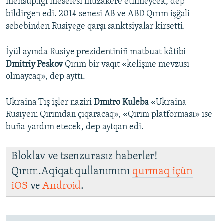
mensüpligi meselesi muzakere etilmeycek, dep
bildirgen edi. 2014 senesi AB ve ABD Qırım işğali
sebebinden Rusiyege qarşı sanktsiyalar kirsetti.
İyül ayında Rusiye prezidentiniñ matbuat kâtibi
Dmitriy Peskov
Qırım bir vaqıt «kelişme mevzusı
olmaycaq», dep ayttı.
Ukraina Tış işler naziri
Dmıtro Kuleba
«Ukraina
Rusiyeni Qırımdan çıqaracaq», «Qırım platforması» ise
buña yardım etecek, dep aytqan edi.
Bloklav ve tsenzurasız haberler!
Qırım.Aqiqat qullanımını
qurmaq içün
iOS
ve
Android
.