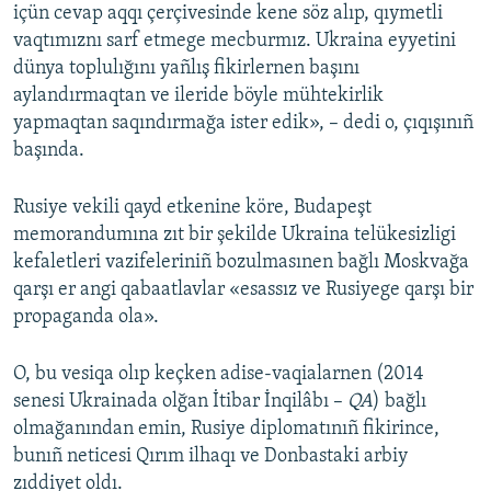
içün cevap aqqı çerçivesinde kene söz alıp, qıymetli
vaqtımıznı sarf etmege mecburmız. Ukraina eyyetini
dünya toplulığını yañlış fikirlernen başını
aylandırmaqtan ve ileride böyle mühtekirlik
yapmaqtan saqındırmağa ister edik», – dedi o, çıqışınıñ
başında.
Rusiye vekili qayd etkenine köre, Budapeşt
memorandumına zıt bir şekilde Ukraina telükesizligi
kefaletleri vazifeleriniñ bozulmasınen bağlı Moskvağa
qarşı er angi qabaatlavlar «esassız ve Rusiyege qarşı bir
propaganda ola».
O, bu vesiqa olıp keçken adise-vaqialarnen (2014
senesi Ukrainada olğan İtibar İnqilâbı –
QA
) bağlı
olmağanından emin, Rusiye diplomatınıñ fikirince,
bunıñ neticesi Qırım ilhaqı ve Donbastaki arbiy
zıddiyet oldı.