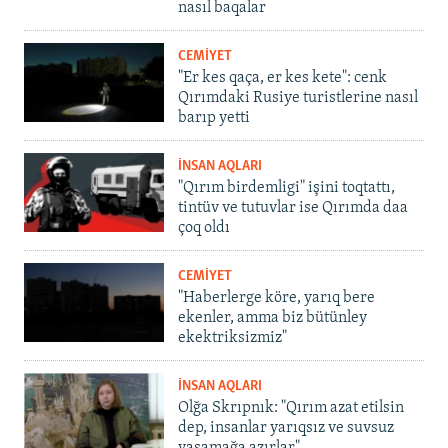
nasıl baqalar
CEMİYET
"Er kes qaça, er kes kete": cenk
Qırımdaki Rusiye turistlerine nasıl
barıp yetti
İNSAN AQLARI
"Qırım birdemligi" işini toqtattı,
tintüv ve tutuvlar ise Qırımda daa
çoq oldı
CEMİYET
"Haberlerge köre, yarıq bere
ekenler, amma biz bütünley
ekektriksizmiz"
İNSAN AQLARI
Olğa Skrıpnık: "Qırım azat etilsin
dep, insanlar yarıqsız ve suvsuz