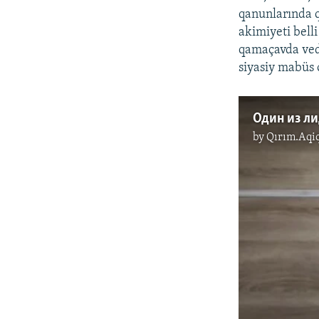
qanunlarında 
akimiyeti bell
qamaçavda veda
siyasiy mabüs 
by
Qırım.Aqi