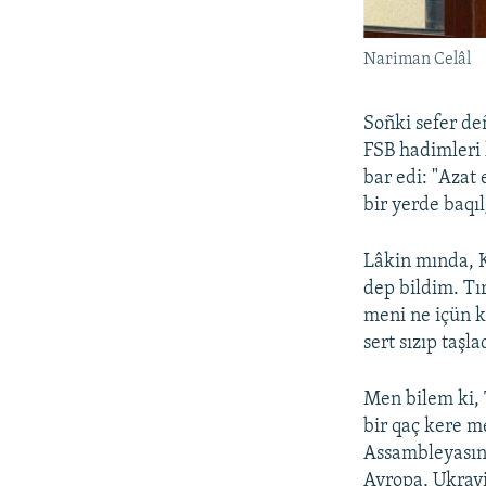
Nariman Celâl
Soñki sefer de
FSB hadimleri 
bar edi: "Azat
bir yerde baqı
Lâkin mında, K
dep bildim. Tı
meni ne içün ki
sert sızıp taşla
Men bilem ki, 
bir qaç kere m
Assambleyasını
Avropa, Ukrayi