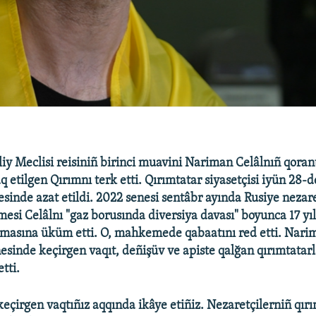
liy Meclisi reisiniñ birinci muavini Nariman Celâlnıñ qoran
q etilgen Qırımnı terk etti. Qırımtatar siyasetçisi iyün 28-d
esinde azat etildi. 2022 senesi sentâbr ayında Rusiye nezar
si Celâlnı "gaz borusında diversiya davası" boyunca 17 yıl 
masına üküm etti. O, mahkemede qabaatını red etti. Nari
esinde keçirgen vaqıt, deñişüv ve apiste qalğan qırımtatarl
tti.
eçirgen vaqtıñız aqqında ikâye etiñiz. Nezaretçilerniñ qır