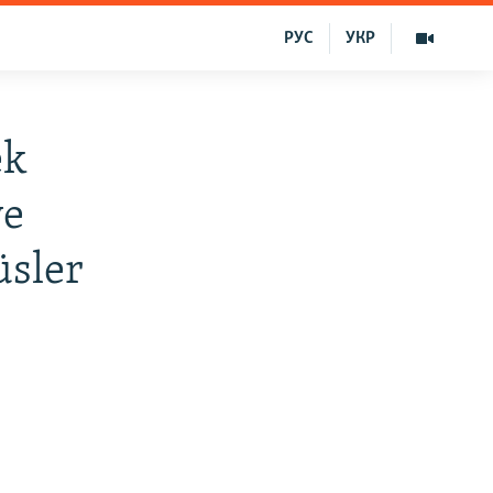
РУС
УКР
ek
ye
üsler