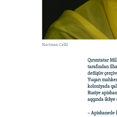
Nariman Celâl
Qırımtatar Mil
tarafından ilha
deñişüv çerçiv
Yuqarı mahkeme
koloniyada qal
Rusiye apishan
aqqında ikâye e
– Apishanede k