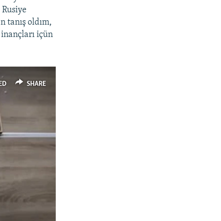
 Rusiye
n tanış oldım,
inançları içün
ED
SHARE