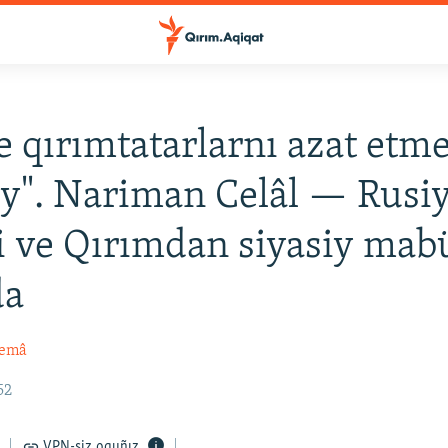
e qırımtatarlarnı azat etm
y". Nariman Celâl — Rusi
gi ve Qırımdan siyasiy mab
da
remâ
52
VPN-siz oquñız