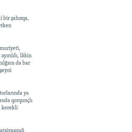
 bir şahısqa,
etken
muriyeti,
yırıldı, lâkin
nılğanı da bar
şeyni
torlarında ya
 anda qorqunçlı
a kerekli
ratsiyasınıñ