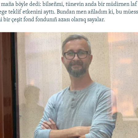
n maña böyle dedi: bilseñmi, tünevin anda bir müdirnen laf 
ege teklif etkenini ayttı. Bundan men añladım ki, bu mües
bir çeşit fond fondunıñ azası olaraq sayalar.