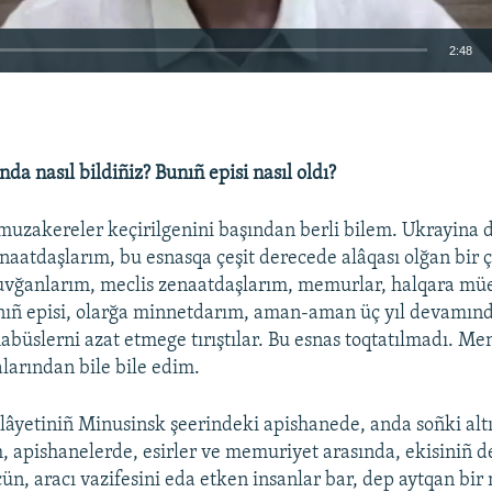
2:48
EMBED
da nasıl bildiñiz? Bunıñ episi nasıl oldı?
uzakereler keçirilgenini başından berli bilem. Ukrayina d
Auto
240p
360p
480p
enaatdaşlarım, bu esnasqa çeşit derecede alâqası olğan bir 
 tuvğanlarım, meclis zenaatdaşlarım, memurlar, halqara müe
720p
1080p
nıñ episi, olarğa minnetdarım, aman-aman üç yıl devamın
mabüslerni azat etmege tırıştılar. Bu esnas toqtatılmadı. Me
arından bile bile edim.
lâyetiniñ Minusinsk şeerindeki apishanede, anda soñki al
 apishanelerde, esirler ve memuriyet arasında, ekisiniñ de
ün, aracı vazifesini eda etken insanlar bar, dep aytqan bir