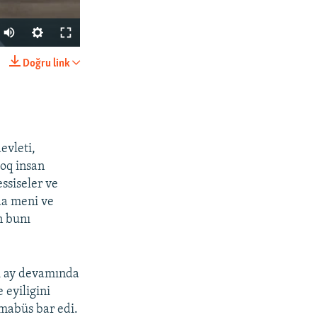
Auto
240p
Doğru link
SHARE
360p
480p
720p
evleti,
1080p
çoq insan
ssiseler ve
da meni ve
px
width
n bunı
tı ay devamında
 eyiligini
 mabüs bar edi.