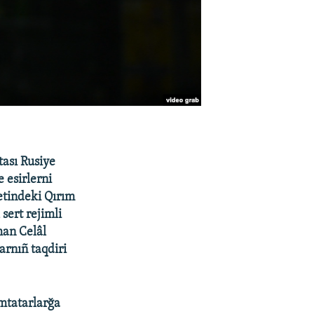
tası Rusiye
e esirlerni
etindeki Qırım
sert rejimli
man Celâl
arnıñ taqdiri
ımtatarlarğa