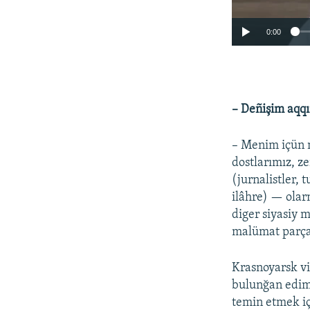
0:00
– Deñişim aqqın
– Menim içün m
dostlarımız, z
(jurnalistler,
ilâhre) — olar
diger siyasiy 
malümat parçal
Krasnoyarsk vi
bulunğan edim,
temin etmek iç