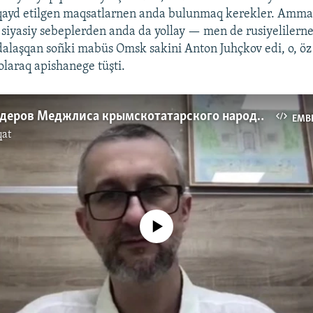
qayd etilgen maqsatlarnen anda bulunmaq kerekler. Amma
i siyasiy sebeplerden anda da yollay — men de rusiyelilerne
laşqan soñki mabüs Omsk sakini Anton Juhçkov edi, o, öz 
olaraq apishanege tüşti.
Один из лидеров Меджлиса крымскотатарского народа Нариман Джелял – о российском заключении и своем обмене
EMB
qat
No media source currently available