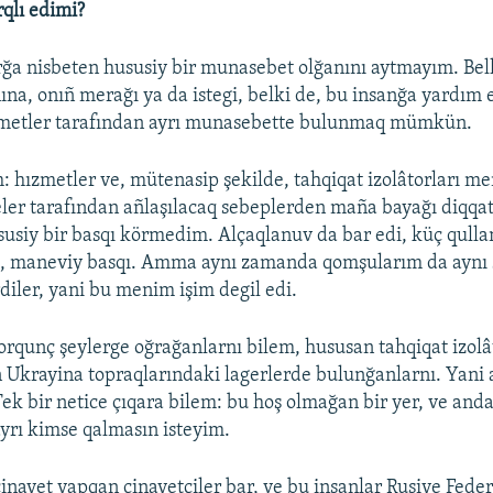
qlı edimi?
rğa nisbeten hususiy bir munasebet olğanını aytmayım. Belli
ına, onıñ merağı ya da istegi, belki de, bu insanğa yardım 
metler tarafından ayrı munasebette bulunmaq mümkün.
: hızmetler ve, mütenasip şekilde, tahqiqat izolâtorları me
ler tarafından añlaşılacaq sebeplerden maña bayağı diqqat a
susiy bir basqı körmedim. Alçaqlanuv da bar edi, küç qulla
üç, maneviy basqı. Amma aynı zamanda qomşularım da aynı 
diler, yani bu menim işim degil edi.
orqunç şeylerge oğrağanlarnı bilem, hususan tahqiqat izolâ
en Ukrayina topraqlarındaki lagerlerde bulunğanlarnı. Yani
Tek bir netice çıqara bilem: bu hoş olmağan bir yer, ve and
yrı kimse qalmasın isteyim.
 cinayet yapqan cinayetçiler bar, ve bu insanlar Rusiye Fede