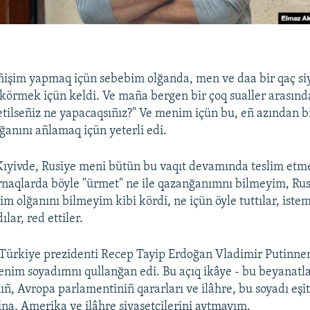
ñişim yapmaq içün sebebim olğanda, men ve daa bir qaç si
körmek içün keldi. Ve maña bergen bir çoq sualler arasında
 etilseñiz ne yapacaqsıñız?" Ve menim içün bu, eñ azından b
lğanını añlamaq içün yeterli edi.
ıyivde, Rusiye meni bütün bu vaqıt devamında teslim etme
rnaqlarda böyle "ürmet" ne ile qazanğanımnı bilmeyim, Rus
m olğanını bilmeyim kibi kördi, ne içün öyle tuttılar, iste
dılar, red ettiler.
Türkiye prezidenti Recep Tayip Erdoğan Vladimir Putinne
enim soyadımnı qullanğan edi. Bu açıq ikâye - bu beyanatl
ñ, Avropa parlamentiniñ qararları ve ilâhre, bu soyadı eşit
na, Amerika ve ilâhre siyasetçilerini aytmayım.