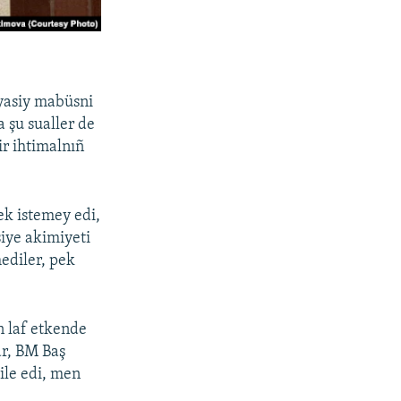
yasiy mabüsni
 şu sualler de
ir ihtimalnıñ
k istemey edi,
iye akimiyeti
mediler, pek
n laf etkende
ar, BM Baş
ile edi, men