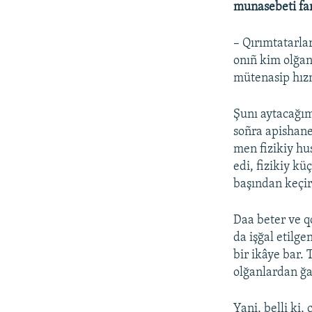
munasebeti far
– Qırımtatarla
onıñ kim olğan
mütenasip hız
Şunı aytacağım
soñra apishane
men fizikiy hu
edi, fizikiy k
başından keçir
Daa beter ve q
da işğal etilg
bir ikâye bar. 
olğanlardan ğa
Yani, belli ki,