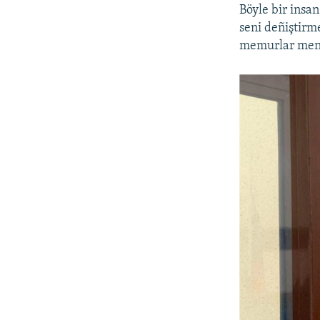
Böyle bir insa
seni deñiştirm
memurlar meni 