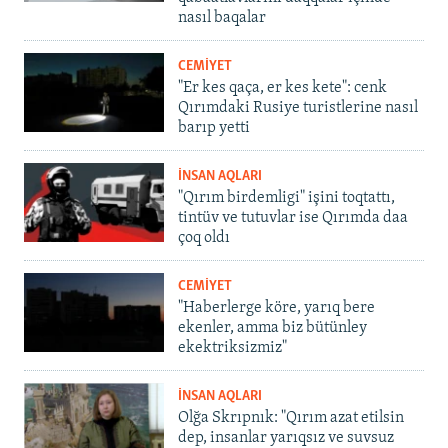
nasıl baqalar
CEMİYET
"Er kes qaça, er kes kete": cenk
Qırımdaki Rusiye turistlerine nasıl
barıp yetti
İNSAN AQLARI
"Qırım birdemligi" işini toqtattı,
tintüv ve tutuvlar ise Qırımda daa
çoq oldı
CEMİYET
"Haberlerge köre, yarıq bere
ekenler, amma biz bütünley
ekektriksizmiz"
İNSAN AQLARI
Olğa Skrıpnık: "Qırım azat etilsin
dep, insanlar yarıqsız ve suvsuz