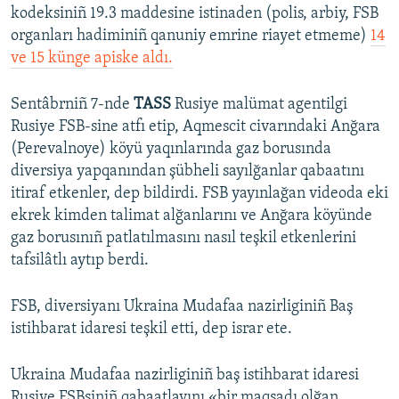
kodeksiniñ 19.3 maddesine istinaden (polis, arbiy, FSB
organları hadiminiñ qanuniy emrine riayet etmeme)
14
ve 15 künge apiske aldı.
Sentâbrniñ 7-nde
TASS
Rusiye malümat agentilgi
Rusiye FSB-sine atfı etip, Aqmescit civarındaki Anğara
(Perevalnoye) köyü yaqınlarında gaz borusında
diversiya yapqanından şübheli sayılğanlar qabaatını
itiraf etkenler, dep bildirdi. FSB yayınlağan videoda eki
ekrek kimden talimat alğanlarını ve Anğara köyünde
gaz borusınıñ patlatılmasını nasıl teşkil etkenlerini
tafsilâtlı aytıp berdi.
FSB, diversiyanı Ukraina Mudafaa nazirliginiñ Baş
istihbarat idaresi teşkil etti, dep israr ete.
Ukraina Mudafaa nazirliginiñ baş istihbarat idaresi
Rusiye FSBsiniñ qabaatlavını «bir maqsadı olğan