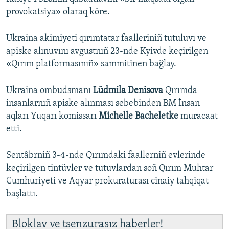
provokatsiya» olaraq köre.
Ukraina akimiyeti qırımtatar faalleriniñ tutuluvı ve
apiske alınuvını avgustnıñ 23-nde Kyivde keçirilgen
«Qırım platformasınıñ» sammitinen bağlay.
Ukraina ombudsmanı
Lüdmila Denisova
Qırımda
insanlarnıñ apiske alınması sebebinden BM İnsan
aqları Yuqarı komissarı
Michelle Bacheletke
muracaat
etti.
Sentâbrniñ 3-4-nde Qırımdaki faallerniñ evlerinde
keçirilgen tintüvler ve tutuvlardan soñ Qırım Muhtar
Cumhuriyeti ve Aqyar prokuraturası cinaiy tahqiqat
başlattı.
Bloklav ve tsenzurasız haberler!