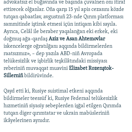
advokatsız el buğavında ve başında çuvalnen onı itiraf
ettirecek olğanlar. Oña qarşı 15 yıl apis cezasını közde
tutqan qabaatlav, avgustnıñ 23-nde Qırım platforması
sammitinde iştirak etmesi içün intiqam kibi sayıla.
Ayrıca, Celâl ile beraber yaqalanğan eki erkek, eki
doğmuş ağa-qardaş
Aziz ve Asan Ahtemovlar
iskencelerge oğratılğanı aqqında bildirmelerden
raatsızmız», – dep yazıla ABD-niñ Avropada
telükesizlik ve işbirlik teşkilâtındaki missiyası
reberiniñ muvaqqat muavini
Elizabet Rozenştok-
Sillerniñ
bildirüvinde.
Qayd etti ki, Rusiye suistimal etkeni aqqında
bildirmeler teessüf ki, Rusiye Federaal telükesizlik
hızmetiniñ siyasiy sebeplerden işğal etilgen Qırımda
tutqan diger qırımtatar ve ukrain mabüsleriniñ
ikâyelerinen aynıdır.