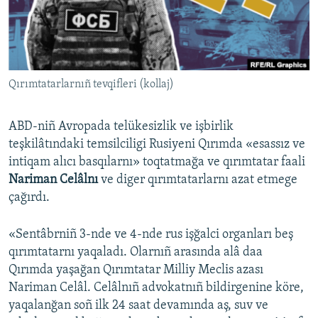
Русский
Українською
Qırımtatarlarnıñ tevqifleri (kollaj)
QOŞULIÑIZ!
ABD-niñ Avropada telükesizlik ve işbirlik
teşkilâtındaki temsilciligi Rusiyeni Qırımda «esassız ve
RFE/RS bütün saytları
intiqam alıcı basqılarnı» toqtatmağa ve qırımtatar faali
Nariman Celâlnı
ve diger qırımtatarlarnı azat etmege
çağırdı.
«Sentâbrniñ 3-nde ve 4-nde rus işğalci organları beş
qırımtatarnı yaqaladı. Olarnıñ arasında alâ daa
Qırımda yaşağan Qırımtatar Milliy Meclis azası
Nariman Celâl. Celâlnıñ advokatnıñ bildirgenine köre,
yaqalanğan soñ ilk 24 saat devamında aş, suv ve