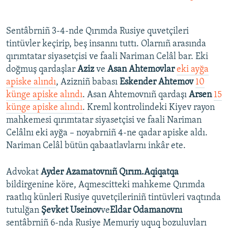
Sentâbrniñ 3-4-nde Qırımda Rusiye quvetçileri
tintüvler keçirip, beş insannı tuttı. Olarnıñ arasında
qırımtatar siyasetçisi ve faali Nariman Celâl bar. Eki
doğmuş qardaşlar
Aziz
ve
Asan Ahtemovlar
eki ayğa
apiske alındı
, Azizniñ babası
Eskender Ahtemov
10
künge apiske alındı
. Asan Ahtemovnıñ qardaşı
Arsen
15
künge apiske alındı
. Kreml kontrolindeki Kiyev rayon
mahkemesi qırımtatar siyasetçisi ve faali Nariman
Celâlnı eki ayğa – noyabrniñ 4-ne qadar apiske aldı.
Nariman Celâl bütün qabaatlavlarnı inkâr ete.
Advokat
Ayder Azamatovnıñ Qırım.Aqiqatqa
bildirgenine köre, Aqmescitteki mahkeme Qırımda
raatlıq künleri Rusiye quvetçileriniñ tintüvleri vaqtında
tutulğan
Şevket Useinov
ve
Eldar Odamanovnı
sentâbrniñ 6-nda Rusiye Memuriy uquq bozuluvları