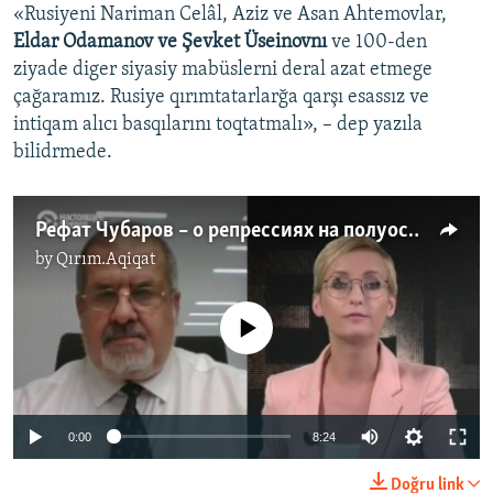
«Rusiyeni Nariman Celâl, Aziz ve Asan Ahtemovlar,
Eldar Odamanov ve Şevket Üseinovnı
ve 100-den
ziyade diger siyasiy mabüslerni deral azat etmege
çağaramız. Rusiye qırımtatarlarğa qarşı esassız ve
intiqam alıcı basqılarını toqtatmalı», – dep yazıla
bilidrmede.
Рефат Чубаров – о репрессиях на полуострове (видео)
by
Qırım.Aqiqat
No media source currently available
0:00
8:24
Doğru link