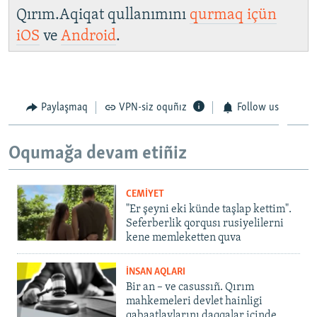
Qırım.Aqiqat qullanımını
qurmaq içün
iOS
ve
Android
.
Paylaşmaq
VPN-siz oquñız
Follow us
Oqumağa devam etiñiz
CEMİYET
"Er şeyni eki künde taşlap kettim".
Seferberlik qorqusı rusiyelilerni
kene memleketten quva
İNSAN AQLARI
Bir an – ve casussıñ. Qırım
mahkemeleri devlet hainligi
qabaatlavlarını daqqalar içinde