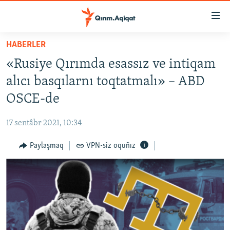
Link
açıqlığı
Esas
HABERLER
mündericege
HABERLER
«Rusiye Qırımda esassız ve intiqam
qaytmaq
SİYASET
Baş
alıcı basqılarnı toqtatmalı» – ABD
İQTİSADİYAT
navigatsiyağa
OSCE-de
qaytmaq
CEMİYET
Qıdıruvğa
17 sentâbr 2021, 10:34
MEDENİYET
qaytmaq
Paylaşmaq
VPN-siz oquñız
İNSAN AQLARI
VİDEO
SÜRET
BLOGLAR
FİKİR