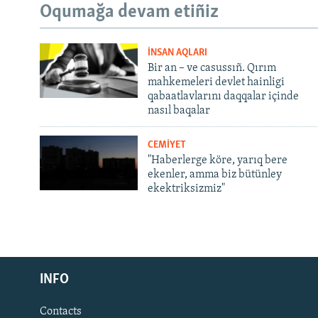
Oqumağa devam etiñiz
İNSAN AQLARI
Bir an – ve casussıñ. Qırım
mahkemeleri devlet hainligi
qabaatlavlarını daqqalar içinde
nasıl baqalar
CEMİYET
"Haberlerge köre, yarıq bere
ekenler, amma biz bütünley
ekektriksizmiz"
Русский
INFO
Українською
Contacts
QOŞULIÑIZ!