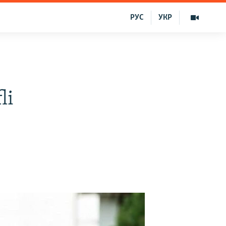
РУС
УКР
li