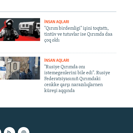
İNSAN AQLARI
"Qırım birdemligi" işini toqtattı,
tintüv ve tutuvlar ise Qırımda daa
çoq oldı
İNSAN AQLARI
"Rusiye Qırımda onı
istemegenlerini bile edi". Rusiye
Federatsiyasınıñ Qırımdaki
cenkke qarşı narazılıqlarnen
küreşi aqqında