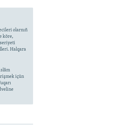
cileri olarnıñ
e köre,
seriyeti
lleri. Halqara
islâm
 irişmek içün
Yuqarı
dveline