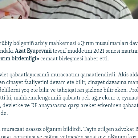
nübiy bölgeniñ arbiy mahkemesi «Qırım musulmanları dav
ındaki
Azat Eyupovnıñ
tevqif müddetini 2021 senesi martn
ırım birdemligi»
cemaat birleşmesi haber etti.
t qabaatlayıcısınıñ muracaatını qanaatlendirdi. Akis ald
cinayet faaliyetini devam ete bilir, cinayet davasına mania
lillerni yoq ete bilir ve tahqiqattan gizlene bilir eken. Pr
tti ki, mahkemelengenniñ qabaatı pek ağır eken: o, cуmaa
e, devletke ve RF anayasasına qarşı areket etkeninen qabaa
ede.
 muracaat esassız olğanını bildirdi. Tayin etilgen advokat
payı, qorantası ve çağına yetmegen saqat qızı olğanını kö