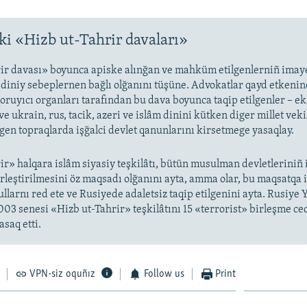
i «Hizb ut-Tahrir davaları»
ir davası» boyunca apiske alınğan ve mahküm etilgenlerniñ imaye
i diniy sebeplernen bağlı olğanını tüşüne. Advokatlar qayd etkenin
oruyıcı organları tarafından bu dava boyunca taqip etilgenler – ek
ve ukrain, rus, tacik, azeri ve islâm dinini kütken diger millet veki
lgen topraqlarda işğalci devlet qanunlarını kirsetmege yasaqlay.
ir» halqara islâm siyasiy teşkilâtı, bütün musulman devletleriniñ 
birleştirilmesini öz maqsadı olğanını ayta, amma olar, bu maqsatqa
ullarnı red ete ve Rusiyede adaletsiz taqip etilgenini ayta. Rusiye 
3 senesi «Hizb ut-Tahrir» teşkilâtını 15 «terrorist» birleşme ce
asaq etti.
VPN-siz oquñız
Follow us
Print