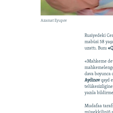
Azamat Eyupov
Rusiyedeki Ce
mabüsi 58 yaş
uzattı. Bunı
«Q
«Mahkeme devle
mahkemelengen 
dava boyunca de
Aydinov
qayd e
telükesizligin
yazıla bildirm
Mudafaa tarafı
müvekkiliniñ a