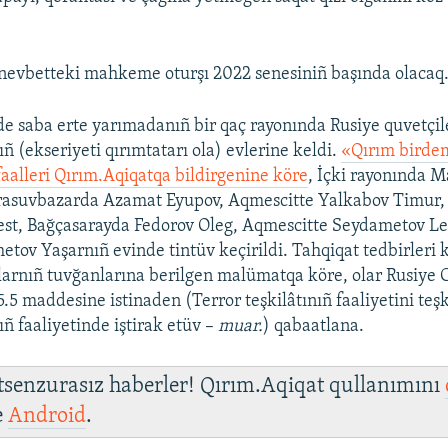
nevbetteki mahkeme oturşı 2022 senesiniñ başında olacaq
de saba erte yarımadanıñ bir qaç rayonında Rusiye quvetçil
 (ekseriyeti qırımtatarı ola) evlerine keldi.
«Qırım birdem
faalleri Qırım.Aqiqatqa bildirgenine köre
, İçki rayonında
rasuvbazarda Azamat Eyupov, Aqmescitte Yalkabov Timur,
est, Bağçasarayda Fedorov Oleg, Aqmescitte Seydametov L
tov Yaşarnıñ evinde tintüv keçirildi. Tahqiqat tedbirleri 
larnıñ tuvğanlarına berilgen malümatqa köre, olar Rusiye 
.5 maddesine istinaden (Terror teşkilâtınıñ faaliyetini teşk
ıñ faaliyetinde iştirak etüv –
muar.
) qabaatlana.
 tsenzurasız haberler! Qırım.Aqiqat qullanımını
e
Android
.