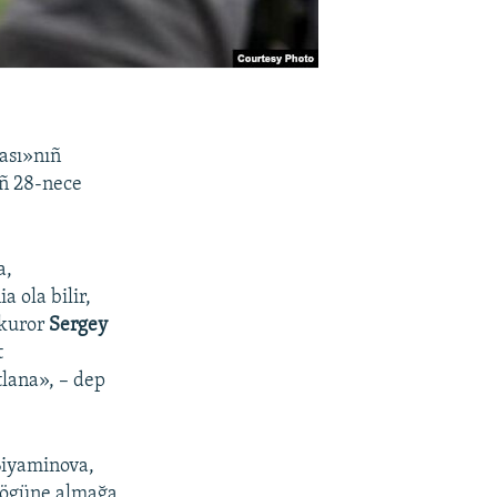
ası»nıñ
ıñ 28-nece
a,
 ola bilir,
okuror
Sergey
t
tlana», – dep
 Biyaminova,
z ögüne almağa