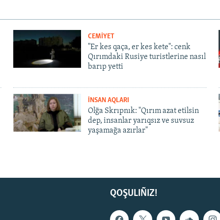
CEMİYET
"Er kes qaça, er kes kete": cenk
Qırımdaki Rusiye turistlerine nasıl
barıp yetti
İNSAN AQLARI
Olğa Skrıpnık: "Qırım azat etilsin
dep, insanlar yarıqsız ve suvsuz
yaşamağa azırlar"
QOŞULIÑIZ!