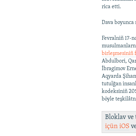
rica etti.
Dava boyunca 
Fevralniñ 17-n
musulmanlarnıñ
birleşmesiniñ 
Abdulbori, Qa
İbragimov Ern
Aqyarda Şihame
tutulğan insan
kodeksiniñ 205
böyle teşkilâtn
Bloklav ve
içün
iOS
v