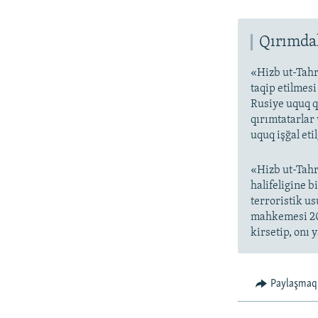
Qırımdak
«Hizb ut-Tahr
taqip etilmes
Rusiye uquq q
qırımtatarlar 
uquq işğal eti
«Hizb ut-Tahr
halifeligine 
terroristik us
mahkemesi 200
kirsetip, onı y
Paylaşmaq