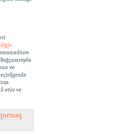
.
eri
ligi»
 Mamamadinov
 Bağçasarayda
enur ve
keçirilgende
Ceza
il etüv ve
qurmaq