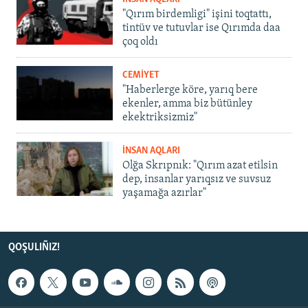
"Qırım birdemligi" işini toqtattı,
tintüv ve tutuvlar ise Qırımda daa
çoq oldı
CEMİYET
"Haberlerge köre, yarıq bere
ekenler, amma biz bütünley
ekektriksizmiz"
İNSAN AQLARI
Olğa Skrıpnık: "Qırım azat etilsin
dep, insanlar yarıqsız ve suvsuz
yaşamağa azırlar"
QOŞULIÑIZ!