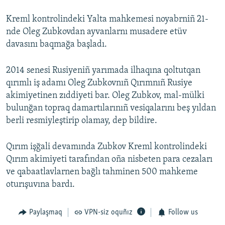
Kreml kontrolindeki Yalta mahkemesi noyabrniñ 21-
nde Oleg Zubkovdan ayvanlarnı musadere etüv
davasını baqmağa başladı.
2014 senesi Rusiyeniñ yarımada ilhaqına qoltutqan
qırımlı iş adamı Oleg Zubkovnıñ Qırımnıñ Rusiye
akimiyetinen zıddiyeti bar. Oleg Zubkov, mal-mülki
bulunğan topraq damartılarınıñ vesiqalarını beş yıldan
berli resmiyleştirip olamay, dep bildire.
Qırım işğali devamında Zubkov Kreml kontrolindeki
Qırım akimiyeti tarafından oña nisbeten para cezaları
ve qabaatlavlarnen bağlı tahminen 500 mahkeme
oturışuvına bardı.
Paylaşmaq
VPN-siz oquñız
Follow us