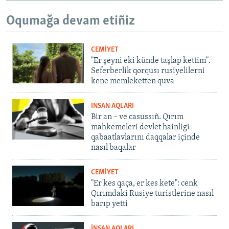
Oqumağa devam etiñiz
CEMİYET
"Er şeyni eki künde taşlap kettim".
Seferberlik qorqusı rusiyelilerni
kene memleketten quva
İNSAN AQLARI
Bir an – ve casussıñ. Qırım
mahkemeleri devlet hainligi
qabaatlavlarını daqqalar içinde
nasıl baqalar
CEMİYET
"Er kes qaça, er kes kete": cenk
Qırımdaki Rusiye turistlerine nasıl
barıp yetti
İNSAN AQLARI