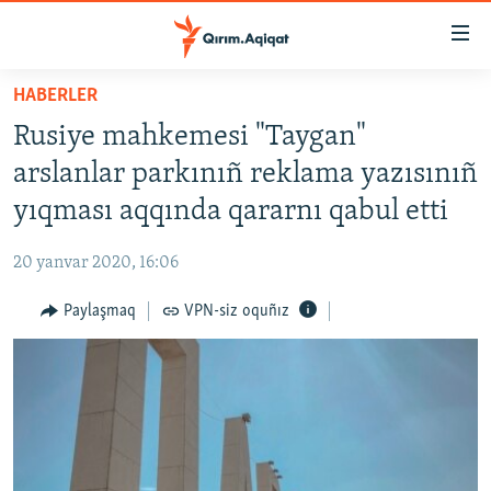
Link
açıqlığı
Esas
HABERLER
mündericege
HABERLER
Rusiye mahkemesi "Taygan"
qaytmaq
SİYASET
Baş
arslanlar parkınıñ reklama yazısınıñ
İQTİSADİYAT
navigatsiyağa
yıqması aqqında qararnı qabul etti
qaytmaq
CEMİYET
Qıdıruvğa
20 yanvar 2020, 16:06
MEDENİYET
qaytmaq
Paylaşmaq
VPN-siz oquñız
İNSAN AQLARI
VİDEO
SÜRET
BLOGLAR
FİKİR