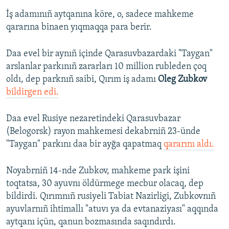
İş adamınıñ aytqanına köre, o, sadece mahkeme
qararına binaen yıqmaqqa para berir.
Daa evel bir aynıñ içinde Qarasuvbazardaki "Taygan"
arslanlar parkınıñ zararları 10 million rubleden çoq
oldı, dep parknıñ saibi, Qırım iş adamı
Oleg Zubkov
bildirgen edi.
Daa evel Rusiye nezaretindeki Qarasuvbazar
(Belogorsk) rayon mahkemesi dekabrniñ 23-ünde
"Taygan" parkını daa bir ayğa qapatmaq
qararını aldı.
Noyabrniñ 14-nde Zubkov, mahkeme park işini
toqtatsa, 30 ayuvnı öldürmege mecbur olacaq, dep
bildirdi. Qırımnıñ rusiyeli Tabiat Nazirligi, Zubkovnıñ
ayuvlarnıñ ihtimallı "atuvı ya da evtanaziyası" aqqında
aytqanı içün, qanun bozmasında saqındırdı.