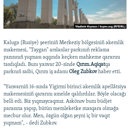
Русский
Українською
QOŞULIÑIZ!
Kaluga (Rusiye) şeeriniñ Merkeziy bölgesiniñ akemlik
makemesi, "Taygan" arslanlar parkınıñ reklama
yazısınıñ yıqması aqqında keçken mahkeme qararını
RFE/RS bütün saytları
tasdıqladı. Bunı yanvar 20-sinde
Qırım.Aqiqat
qa
parknıñ saibi, Qırım iş adamı
Oleg Zubkov
haber etti.
"Yanvarniñ 16-sında Yigirmi birinci akemlik apellâtsiya
makemesiniñ qararını amelde qaldırdılar. Böyle olacağı
belli edi. Biz yıqmaycaqmız. Askönov bunı büdjet
parasına yapıp, bütün memleketke masqara olmağa
mecbur olur. Men, özgün olğan şeyni iç bir vaqıt
yıqmam", - dedi Zubkov.