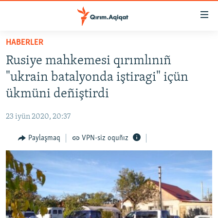
Link
açıqlığı
Esas
HABERLER
mündericege
HABERLER
Rusiye mahkemesi qırımlınıñ
qaytmaq
SİYASET
Baş
"ukrain batalyonda iştiragi" içün
İQTİSADİYAT
navigatsiyağa
ükmüni deñiştirdi
qaytmaq
CEMİYET
Qıdıruvğa
23 iyün 2020, 20:37
MEDENİYET
qaytmaq
Paylaşmaq
VPN-siz oquñız
İNSAN AQLARI
VİDEO
SÜRET
BLOGLAR
FİKİR