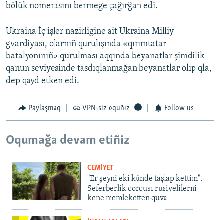
bölük nomerasını bermege çağırğan edi.
Ukraina İç işler nazirligine ait Ukraina Milliy
gvardiyası, olarnıñ qurulışında «qırımtatar
batalyonınıñ» qurulması aqqında beyanatlar şimdilik
qanun seviyesinde tasdıqlanmağan beyanatlar olıp qla,
dep qayd etken edi.
Paylaşmaq
VPN-siz oquñız
Follow us
Oqumağa devam etiñiz
CEMİYET
"Er şeyni eki künde taşlap kettim".
Seferberlik qorqusı rusiyelilerni
kene memleketten quva