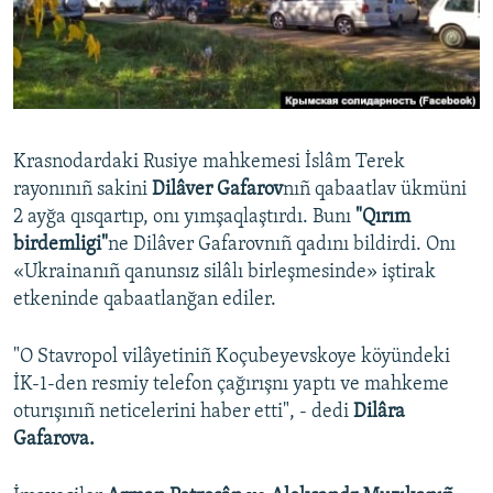
Русский
Українською
QOŞULIÑIZ!
Krasnodardaki Rusiye mahkemesi İslâm Terek
rayonınıñ sakini
Dilâver Gafarov
nıñ qabaatlav ükmüni
2 ayğa qısqartıp, onı yımşaqlaştırdı. Bunı
"Qırım
RFE/RS bütün saytları
birdemligi"
ne Dilâver Gafarovnıñ qadını bildirdi. Onı
«Ukrainanıñ qanunsız silâlı birleşmesinde» iştirak
etkeninde qabaatlanğan ediler.
"O Stavropol vilâyetiniñ Koçubeyevskoye köyündeki
İK-1-den resmiy telefon çağırışnı yaptı ve mahkeme
oturışınıñ neticelerini haber etti", - dedi
Dilâra
Gafarova.