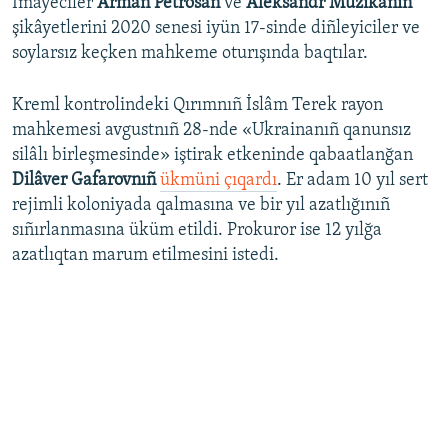
İmayeciler
Arman Petrosân
ve
Aleksandr Muzıkanıñ
şikâyetlerini 2020 senesi iyün 17-sinde diñleyiciler ve
soylarsız keçken mahkeme oturışında baqtılar.
Kreml kontrolindeki Qırımnıñ İslâm Terek rayon
mahkemesi avgustnıñ 28-nde «Ukrainanıñ qanunsız
silâlı birleşmesinde» iştirak etkeninde qabaatlanğan
Dilâver Gafarovnıñ
ükmüni çıqardı
. Er adam 10 yıl sert
rejimli koloniyada qalmasına ve bir yıl azatlığınıñ
sıñırlanmasına üküm etildi. Prokuror ise 12 yılğa
azatlıqtan marum etilmesini istedi.