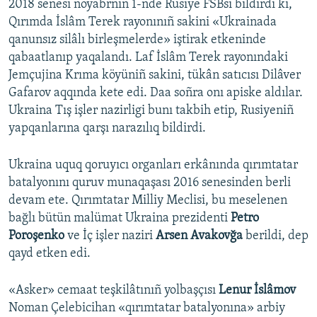
2018 senesi noyabrniñ 1-nde Rusiye FSBsi bildirdi ki,
Qırımda İslâm Terek rayonınıñ sakini «Ukrainada
qanunsız silâlı birleşmelerde» iştirak etkeninde
qabaatlanıp yaqalandı. Laf İslâm Terek rayonındaki
Jemçujina Krıma köyüniñ sakini, tükân satıcısı Dilâver
Gafarov aqqında kete edi. Daa soñra onı apiske aldılar.
Ukraina Tış işler nazirligi bunı takbih etip, Rusiyeniñ
yapqanlarına qarşı narazılıq bildirdi.
Ukraina uquq qoruyıcı organları erkânında qırımtatar
batalyonını quruv munaqaşası 2016 senesinden berli
devam ete. Qırımtatar Milliy Meclisi, bu meselenen
bağlı bütün malümat Ukraina prezidenti
Petro
Poroşenko
ve İç işler naziri
Arsen Avakovğa
berildi, dep
qayd etken edi.
«Asker» cemaat teşkilâtınıñ yolbaşçısı
Lenur İslâmov
Noman Çelebicihan «qırımtatar batalyonına» arbiy