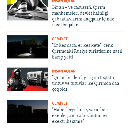
İNSAN AQLARI
Bir an – ve casussıñ. Qırım
mahkemeleri devlet hainligi
qabaatlavlarını daqqalar içinde
nasıl baqalar
CEMİYET
"Er kes qaça, er kes kete": cenk
Qırımdaki Rusiye turistlerine nasıl
barıp yetti
İNSAN AQLARI
"Qırım birdemligi" işini toqtattı,
tintüv ve tutuvlar ise Qırımda daa
çoq oldı
CEMİYET
"Haberlerge köre, yarıq bere
ekenler, amma biz bütünley
ekektriksizmiz"