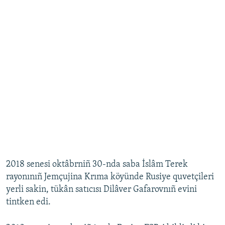
2018 senesi oktâbrniñ 30-nda saba İslâm Terek
rayonınıñ Jemçujina Krıma köyünde Rusiye quvetçileri
yerli sakin, tükân satıcısı Dilâver Gafarovnıñ evini
tintken edi.