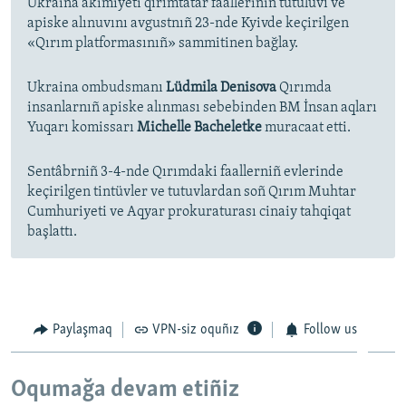
Ukraina akimiyeti qırımtatar faalleriniñ tutuluvı ve
apiske alınuvını avgustnıñ 23-nde Kyivde keçirilgen
«Qırım platformasınıñ» sammitinen bağlay.
Ukraina ombudsmanı
Lüdmila Denisova
Qırımda
insanlarnıñ apiske alınması sebebinden BM İnsan aqları
Yuqarı komissarı
Michelle Bacheletke
muracaat etti.
Sentâbrniñ 3-4-nde Qırımdaki faallerniñ evlerinde
keçirilgen tintüvler ve tutuvlardan soñ Qırım Muhtar
Cumhuriyeti ve Aqyar prokuraturası cinaiy tahqiqat
başlattı.
Paylaşmaq
VPN-siz oquñız
Follow us
Oqumağa devam etiñiz