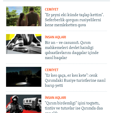
CEMİYET
"Er şeyni eki künde taşlap kettim".
Seferberlik qorqusı rusiyelilerni
kene memleketten quva
İNSAN AQLARI
Bir an – ve casussıñ. Qırım
mahkemeleri devlet hainligi
qabaatlavlarını daqqalar içinde
nasıl baqalar
CEMİYET
"Er kes qaça, er kes kete": cenk
Qırımdaki Rusiye turistlerine nasıl
barıp yetti
İNSAN AQLARI
"Qırım birdemligi" işini toqtattı,
tintüv ve tutuvlar ise Qırımda daa