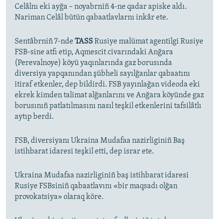
Celâlnı eki ayğa – noyabrniñ 4-ne qadar apiske aldı.
Nariman Celâl bütün qabaatlavlarnı inkâr ete.
Sentâbrniñ 7-nde
TASS
Rusiye malümat agentilgi Rusiye
FSB-sine atfı etip, Aqmescit civarındaki Anğara
(Perevalnoye) köyü yaqınlarında gaz borusında
diversiya yapqanından şübheli sayılğanlar qabaatını
itiraf etkenler, dep bildirdi. FSB yayınlağan videoda eki
ekrek kimden talimat alğanlarını ve Anğara köyünde gaz
borusınıñ patlatılmasını nasıl teşkil etkenlerini tafsilâtlı
aytıp berdi.
FSB, diversiyanı Ukraina Mudafaa nazirliginiñ Baş
istihbarat idaresi teşkil etti, dep israr ete.
Ukraina Mudafaa nazirliginiñ baş istihbarat idaresi
Rusiye FSBsiniñ qabaatlavını «bir maqsadı olğan
provokatsiya» olaraq köre.