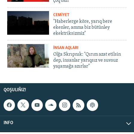
çoq oldı
CEMİYET
"Haberlerge köre, yarıq bere
ekenler, amma biz bütünley
ekektriksizmiz"
İNSAN AQLARI
Olğa Skrıpnık: "Qırım azat etilsin
dep, insanlar yarıqsız ve suvsuz
yaşamağa azırlar"
QOŞULIÑIZ!
INFO