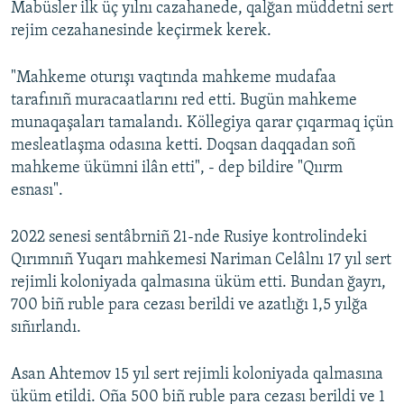
Mabüsler ilk üç yılnı cazahanede, qalğan müddetni sert
rejim cezahanesinde keçirmek kerek.
"Mahkeme oturışı vaqtında mahkeme mudafaa
tarafınıñ muracaatlarını red etti. Bugün mahkeme
munaqaşaları tamalandı. Köllegiya qarar çıqarmaq içün
mesleatlaşma odasına ketti. Doqsan daqqadan soñ
mahkeme ükümni ilân etti", - dep bildire "Qıırm
esnası".
2022 senesi sentâbrniñ 21-nde Rusiye kontrolindeki
Qırımnıñ Yuqarı mahkemesi Nariman Celâlnı 17 yıl sert
rejimli koloniyada qalmasına üküm etti. Bundan ğayrı,
700 biñ ruble para cezası berildi ve azatlığı 1,5 yılğa
sıñırlandı.
Asan Ahtemov 15 yıl sert rejimli koloniyada qalmasına
üküm etildi. Oña 500 biñ ruble para cezası berildi ve 1