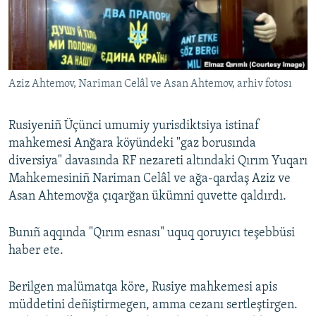
Русский
Українською
Aziz Ahtemov, Nariman Celâl ve Asan Ahtemov, arhiv fotosı
QOŞULIÑIZ!
Rusiyeniñ Üçünci umumiy yurisdiktsiya istinaf
mahkemesi Anğara köyündeki "gaz borusında
RFE/RS bütün saytları
diversiya" davasında RF nezareti altındaki Qırım Yuqarı
Mahkemesiniñ Nariman Celâl ve ağa-qardaş Aziz ve
Asan Ahtemovğa çıqarğan ükümni quvette qaldırdı.
Bunıñ aqqında "Qırım esnası" uquq qoruyıcı teşebbüsi
haber ete.
Berilgen malümatqa köre, Rusiye mahkemesi apis
müddetini deñiştirmegen, amma cezanı sertleştirgen.