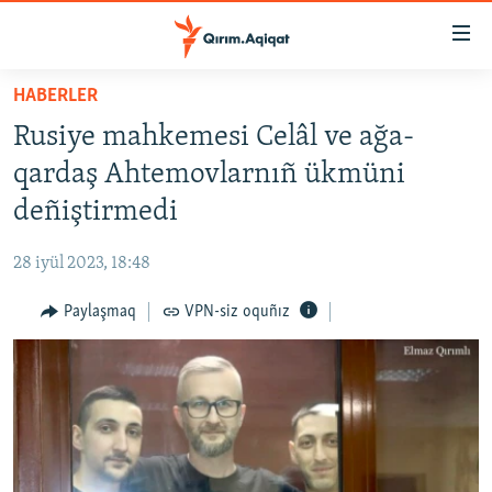
Link
açıqlığı
Esas
HABERLER
mündericege
HABERLER
Rusiye mahkemesi Celâl ve ağa-
qaytmaq
SİYASET
Baş
qardaş Ahtemovlarnıñ ükmüni
İQTİSADİYAT
navigatsiyağa
deñiştirmedi
qaytmaq
CEMİYET
Qıdıruvğa
28 iyül 2023, 18:48
MEDENİYET
qaytmaq
Paylaşmaq
VPN-siz oquñız
İNSAN AQLARI
VİDEO
SÜRET
BLOGLAR
FİKİR