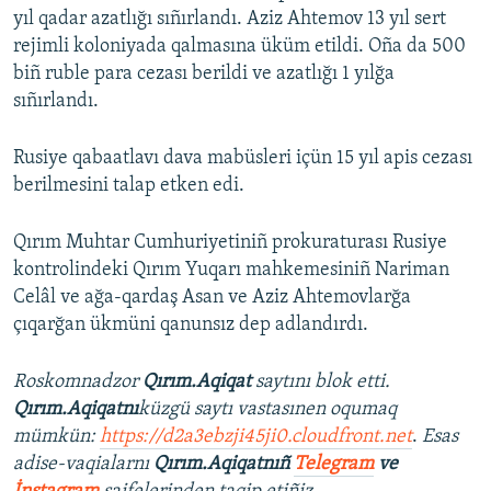
yıl qadar azatlığı sıñırlandı. Aziz Ahtemov 13 yıl sert
rejimli koloniyada qalmasına üküm etildi. Oña da 500
biñ ruble para cezası berildi ve azatlığı 1 yılğa
sıñırlandı.
Rusiye qabaatlavı dava mabüsleri içün 15 yıl apis cezası
berilmesini talap etken edi.
Qırım Muhtar Cumhuriyetiniñ prokuraturası Rusiye
kontrolindeki Qırım Yuqarı mahkemesiniñ Nariman
Celâl ve ağa-qardaş Asan ve Aziz Ahtemovlarğa
çıqarğan ükmüni qanunsız dep adlandırdı.
Roskomnadzor
Qırım.Aqiqat
saytını blok etti.
Qırım.Aqiqatnı
küzgü saytı vastasınen oqumaq
mümkün:
https://d2a3ebzji45ji0.cloudfront.net
.
Esas
adise-vaqialarnı
Qırım.Aqiqatnıñ
Telegram
ve