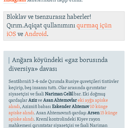
İnstagram
saifelerinden taqip etiñiz.
Bloklav ve tsenzurasız haberler!
Qırım.Aqiqat qullanımını
qurmaq içün
iOS
ve
Android
.
Anğara köyündeki «gaz borusında
diversiya» davası
Sentâbrniñ 3-4-nde Qırımda Rusiye quvetçileri tintüvler
keçirip, beş insannı tuttı. Olar arasında qırımtatar
siyasetçisi ve faali
Nariman Celâl
bar. Eki doğmuş
qardaşlar
Aziz
ve
Asan Ahtemovlar
eki ayğa apiske
alındı
, Azizniñ babası
Eskender Ahtemov
10 künge
apiske alındı
. Asan Ahtemovnıñ qardaşı
Arsen
15 künge
apiske alındı
. Kreml kontrolindeki Kiyev rayon
mahkemesi qırımtatar siyasetçisi ve faali Nariman