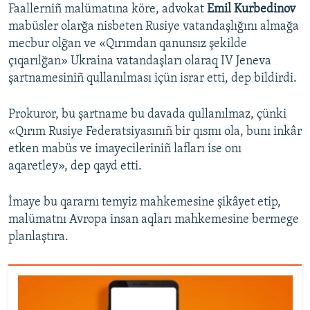
Faallerniñ malümatına köre, advokat
Emil Kurbedinov
mabüsler olarğa nisbeten Rusiye vatandaşlığını almağa
mecbur olğan ve «Qırımdan qanunsız şekilde
çıqarılğan» Ukraina vatandaşları olaraq IV Jeneva
şartnamesiniñ qullanılması içün israr etti, dep bildirdi.
Prokuror, bu şartname bu davada qullanılmaz, çünki
«Qırım Rusiye Federatsiyasınıñ bir qısmı ola, bunı inkâr
etken mabüs ve imayecileriniñ lafları ise onı
aqaretley», dep qayd etti.
İmaye bu qararnı temyiz mahkemesine şikâyet etip,
malümatnı Avropa insan aqları mahkemesine bermege
planlaştıra.