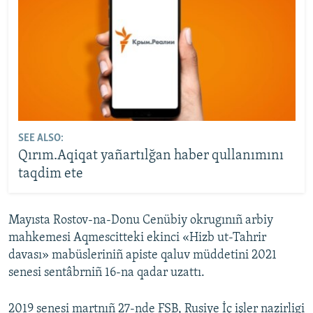
SEE ALSO:
Qırım.Aqiqat yañartılğan haber qullanımını
taqdim ete
Mayısta Rostov-na-Donu Cenübiy okrugınıñ arbiy
mahkemesi Aqmescitteki ekinci «Hizb ut-Tahrir
davası» mabüsleriniñ apiste qaluv müddetini 2021
senesi sentâbrniñ 16-na qadar uzattı.
2019 senesi martnıñ 27-nde FSB, Rusiye İç işler nazirligi