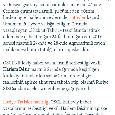
ve Rusiye gvardiyasınıñ hadimleri martnıñ 27-nde
Qırımda qırımtatarlarnıñ, şu cümleden «Qırım
birdemligi» faalleriniñ evlerinde
tintüvler
keçirdi.
Umumen Rusiyede ve işğal etilgen Qırımda
yasaqlanğan «Hizb ut-Tahrir» teşkilâtında iştirak
etkeninde qabaatlanğan 24 faal tutulğan edi. 2019
senesi martnıñ 27-nde ve 28-nde Aqmescitniñ rayon
mahkemesi bütün tutulğanlarnı apiske aldı.
OSCE kütleviy haber vastalarınıñ serbestligi vekili
Harlem Désir
martnıñ 27-nde Qırımda keçirilgen
kütleviy tintüvlerden soñ «Qırım birdemligi»
faalleriniñ apiske alınuvını takbih etip, olarnıñ Rusiye
SİZOsından acele azat etilüvine çağırğan edi.
Rusiye Tış işler nazirligi
OSCE kütleviy haber
vastalarınıñ serbestligi vekili Harlem Désirniñ apiske