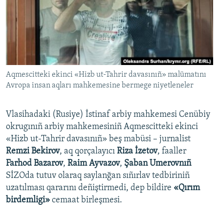
Русский
Українською
QOŞULIÑIZ!
Aqmescitteki ekinci «Hizb ut-Tahrir davasınıñ» malümatını
Avropa insan aqları mahkemesine bermege niyetleneler
RFE/RS bütün saytları
Vlasihadaki (Rusiye) İstinaf arbiy mahkemesi Cenübiy
okrugınıñ arbiy mahkemesiniñ Aqmescitteki ekinci
«Hizb ut-Tahrir davasınıñ» beş mabüsi – jurnalist
Remzi Bekirov
, aq qorçalayıcı
Riza İzetov
, faaller
Farhod Bazarov
,
Raim Ayvazov
,
Şaban Umerovnıñ
SİZOda tutuv olaraq saylanğan sıñırlav tedbiriniñ
uzatılması qararını deñiştirmedi, dep bildire
«Qırım
birdemligi»
cemaat birleşmesi.