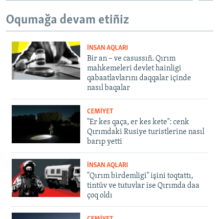
Oqumağa devam etiñiz
İNSAN AQLARI
Bir an – ve casussıñ. Qırım
mahkemeleri devlet hainligi
qabaatlavlarını daqqalar içinde
nasıl baqalar
CEMİYET
"Er kes qaça, er kes kete": cenk
Qırımdaki Rusiye turistlerine nasıl
barıp yetti
İNSAN AQLARI
"Qırım birdemligi" işini toqtattı,
tintüv ve tutuvlar ise Qırımda daa
çoq oldı