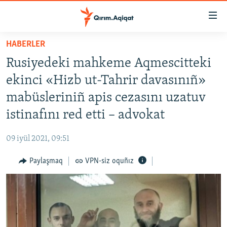
Link
açıqlığı
Esas
HABERLER
mündericege
HABERLER
Rusiyedeki mahkeme Aqmescitteki
qaytmaq
SİYASET
Baş
ekinci «Hizb ut-Tahrir davasınıñ»
İQTİSADİYAT
navigatsiyağa
mabüsleriniñ apis cezasını uzatuv
qaytmaq
CEMİYET
istinafını red etti – advokat
Qıdıruvğa
MEDENİYET
qaytmaq
09 iyül 2021, 09:51
İNSAN AQLARI
Paylaşmaq
VPN-siz oquñız
VİDEO
SÜRET
BLOGLAR
FİKİR