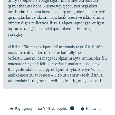
diniy sebeplernen bağlı olğanını tüşüne. Advokatlar
qayd etkenine köre, Rusiye uquq qoruyıcı organları
tarafından bu dava boyunca taqip etilgenler – ekseriyeti
qırımtatarlar ve ukrain, rus, tacik, azeri ve islâm dinini
kütken diger millet vekilleri. Halqara uquq işğal etilgen
topraqlarda işğalci devlet qanunlarını kirsetmege
yasaqlay.
«Hizb ut-Tahrir» halqara islâm siyasiy teşkilâtı, bütün
musulman devletleriniñ islâm halifeligine
birleştirilmesini öz maqsadı olğanını ayta, amma olar, bu
maqsatqa irişmek içün terroristik usullarnı red ete ve
Rusiyede adaletsiz taqip etilgenini ayta. Rusiye Yuqarı
mahkemesi 2003 senesi «Hizb ut-Tahrir» teşkilâtını 15
«terrorist» birleşme cedveline kirsetip, onı yasaq etti.
Paylaşmaq
VPN-siz oquñız
Follow us