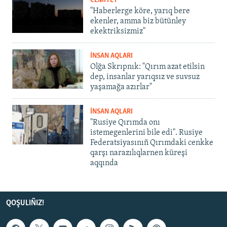
CEMİYET
"Haberlerge köre, yarıq bere
ekenler, amma biz bütünley
ekektriksizmiz"
İNSAN AQLARI
Olğa Skrıpnık: "Qırım azat etilsin
dep, insanlar yarıqsız ve suvsuz
yaşamağa azırlar"
İNSAN AQLARI
"Rusiye Qırımda onı
istemegenlerini bile edi". Rusiye
Federatsiyasınıñ Qırımdaki cenkke
qarşı narazılıqlarnen küreşi
aqqında
QOŞULIÑIZ!