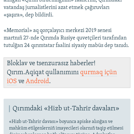
alınğan «Qırım birdemliginiñ» faallerini, Qırımdaki
vatandaş jurnalistlerini azat etmek çağıruvları
«şaşıra», dep bildirdi.
«Memorial» aq qorçalayıcı merkezi 2019 senesi
martnıñ 27-nde Qırımda Rusiye quvetçileri tarafından
tutulğan 24 qırımtatar faalini siyasiy mabüs dep tanıdı.
Bloklav ve tsenzurasız haberler!
Qırım.Aqiqat qullanımını
qurmaq içün
iOS
ve
Android
.
Qırımdaki «Hizb ut-Tahrir davaları»
«Hizb ut-Tahrir davası» boyunca apiske alınğan ve
mahküm etilgenlerniñ imayecileri olarnıñ taqip etilmesi