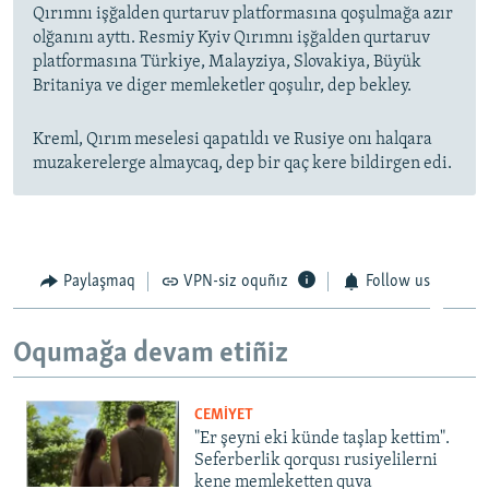
Qırımnı işğalden qurtaruv platformasına qoşulmağa azır
olğanını ayttı. Resmiy Kyiv Qırımnı işğalden qurtaruv
platformasına Türkiye, Malayziya, Slovakiya, Büyük
Britaniya ve diger memleketler qoşulır, dep bekley.
Kreml, Qırım meselesi qapatıldı ve Rusiye onı halqara
muzakerelerge almaycaq, dep bir qaç kere bildirgen edi.
Paylaşmaq
VPN-siz oquñız
Follow us
Oqumağa devam etiñiz
CEMİYET
"Er şeyni eki künde taşlap kettim".
Seferberlik qorqusı rusiyelilerni
kene memleketten quva