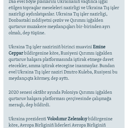
Daa evel böyle planlarını Ukrainanıñ vaqtınca işğal
etilgen topraqlar meseleleri nazirligi ve Ukraina Tış işler
nazirligi aydınlatqanlar. Ukraina Tış işler nazirligi,
Donbastaki zıddiyetni çezüv ve Qırımnı işğalden
qurtaruv muzakere meydançıqları bir-birinden ayrı
olmalı, dep tüşüne.
Ukraina Tış işler naziriniñ birinci muavini
Emine
Ceppar
bildirgenine köre, Rusiyeni Qırımnı işğalden
qurtaruv halqara platformasında iştirak etmege davet
etecekler, amma iştirak etecegine inanmaylar. Bundan
evel Ukraina Tış işler naziri Dmıtro Kuleba, Rusiyeni bu
meydançıqta körmey, dep ayttı.
2020 senesi oktâbr ayında Poloniya Qırımnı işğalden
qurtaruv halqara platforması çerçivesinde çalışmağa
meraqlı, dep bildirdi.
Ukraina prezidenti
Volodımır Zelenskıy
bildirgenine
köre, Avropa Birliginiñ liderleri Avropa Birliginiñ