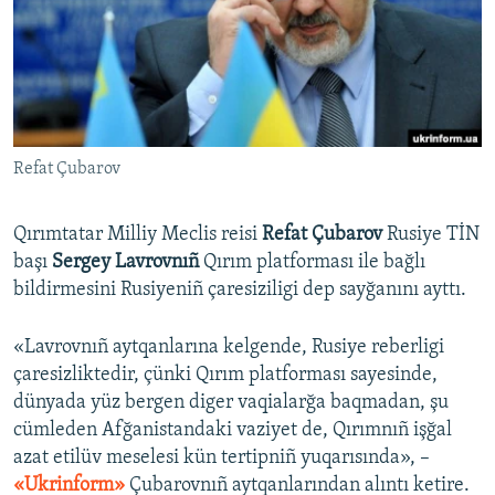
Русский
Українською
QOŞULIÑIZ!
Refat Çubarov
Qırımtatar Milliy Meclis reisi
Refat Çubarov
Rusiye TİN
RFE/RS bütün saytları
başı
Sergey Lavrovnıñ
Qırım platforması ile bağlı
bildirmesini Rusiyeniñ çaresiziligi dep sayğanını ayttı.
«Lavrovnıñ aytqanlarına kelgende, Rusiye reberligi
çaresizliktedir, çünki Qırım platforması sayesinde,
dünyada yüz bergen diger vaqialarğa baqmadan, şu
cümleden Afğanistandaki vaziyet de, Qırımnıñ işğal
azat etilüv meselesi kün tertipniñ yuqarısında», –
«Ukrinform»
Çubarovnıñ aytqanlarından alıntı ketire.