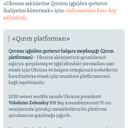
«Ukraina sakinlerine Qırımnı işğalden qurtaruv
faaliyetini köstermek» içün
«informatsion fon» dep
adlandırdı
.
«Qırım platforması»
Qırımnı işğalden qurtaruv halqara meydançığı (Qırım
platforması)
– Ukraina akimiyetiniñ qırımlılarnıñ
aqlarını qorçalamaq ve işğal altındaki yarımadanı azat
etmek içün Ukraina ve halqara ortaqlarınıñ areketlerini
koordinatsiya etmek içün muzakere platformasınen
bağlı teşebbüsidir.
2020 senesi sentâbr ayında Ukraina prezidenti
Volodımır Zelenskıy
BM Baş Assambleyasınıñ 75-nci
sessiyasında iştirakçi memleketlerni bu platforma
qurulmasına qoşulmağa çağırdı.