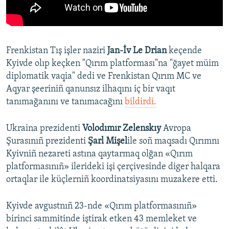
Frenkistan Tış işler naziri
Jan-İv Le Drian
keçende
Kyivde olıp keçken "Qırım platforması"na "ğayet müim
diplomatik vaqia" dedi ve Frenkistan Qırım MC ve
Aqyar şeeriniñ qanunsız ilhaqını iç bir vaqıt
tanımağanını ve tanımacağını
bildirdi.
Ukraina prezidenti
Volodımır Zelenskıy
Avropa
Şurasınıñ prezidenti
Şarl Mişel
ile soñ maqsadı Qırımnı
Kyivniñ nezareti astına qaytarmaq olğan «Qırım
platformasınıñ» ilerideki işi çerçivesinde diger halqara
ortaqlar ile küçlerniñ koordinatsiyasını muzakere etti.
Kyivde avgustnıñ 23-nde «Qırım platformasınıñ»
birinci sammitinde iştirak etken 43 memleket ve