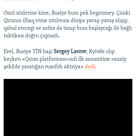
Onıñ sözlerine köre, Rusiye bunı pek begenmey. Çünki
Qırımnı ilhaq etme ıntılıvına dünya yavaş-yavaş alışıp,
qabul etecegi ve soñra da tanıp bunı başlaycağı ile bağlı
taktikası doğru çıqmadı.
Evel, Rusiye TİN başı
Sergey Lavrov
, Kyivde olıp
keçken «Qırım platforması»nıñ ilk sammitine «suniy
şekilde yaratığan rusofob aktsiya»
dedi
.