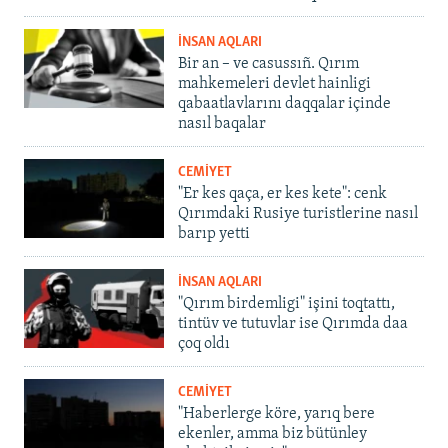
İNSAN AQLARI
Bir an – ve casussıñ. Qırım
mahkemeleri devlet hainligi
qabaatlavlarını daqqalar içinde
nasıl baqalar
CEMİYET
"Er kes qaça, er kes kete": cenk
Qırımdaki Rusiye turistlerine nasıl
barıp yetti
İNSAN AQLARI
"Qırım birdemligi" işini toqtattı,
tintüv ve tutuvlar ise Qırımda daa
çoq oldı
CEMİYET
"Haberlerge köre, yarıq bere
ekenler, amma biz bütünley