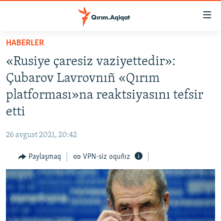
Link
açıqlığı
Esas
HABERLER
mündericege
HABERLER
«Rusiye çaresiz vaziyettedir»:
qaytmaq
SİYASET
Baş
Çubarov Lavrovnıñ «Qırım
İQTİSADİYAT
navigatsiyağa
platforması»na reaktsiyasını tefsir
qaytmaq
CEMİYET
etti
Qıdıruvğa
MEDENİYET
qaytmaq
26 avgust 2021, 20:42
İNSAN AQLARI
Paylaşmaq
VPN-siz oquñız
VİDEO
SÜRET
BLOGLAR
FİKİR