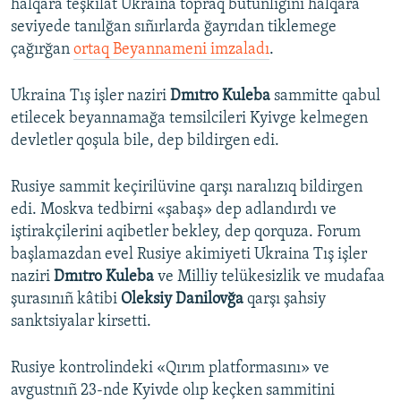
halqara teşkilât Ukraina topraq bütünligini halqara
seviyede tanılğan sıñırlarda ğayrıdan tiklemege
çağırğan
ortaq Beyannameni imzaladı
.
Ukraina Tış işler naziri
Dmıtro Kuleba
sammitte qabul
etilecek beyannamağa temsilcileri Kyivge kelmegen
devletler qoşula bile, dep bildirgen edi.
Rusiye sammit keçirilüvine qarşı naralızıq bildirgen
edi. Moskva tedbirni «şabaş» dep adlandırdı ve
iştirakçilerini aqibetler bekley, dep qorquza. Forum
başlamazdan evel Rusiye akimiyeti Ukraina Tış işler
naziri
Dmıtro Kuleba
ve Milliy telükesizlik ve mudafaa
şurasınıñ kâtibi
Oleksiy Danilovğa
qarşı şahsiy
sanktsiyalar kirsetti.
Rusiye kontrolindeki «Qırım platformasını» ve
avgustnıñ 23-nde Kyivde olıp keçken sammitini