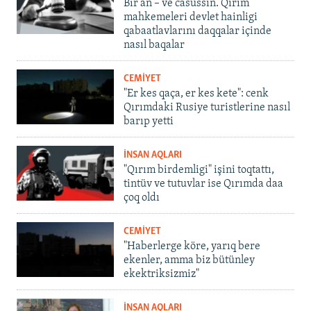
Bir an – ve casussıñ. Qırım
mahkemeleri devlet hainligi
qabaatlavlarını daqqalar içinde
nasıl baqalar
CEMİYET
"Er kes qaça, er kes kete": cenk
Qırımdaki Rusiye turistlerine nasıl
barıp yetti
İNSAN AQLARI
"Qırım birdemligi" işini toqtattı,
tintüv ve tutuvlar ise Qırımda daa
çoq oldı
CEMİYET
"Haberlerge köre, yarıq bere
ekenler, amma biz bütünley
ekektriksizmiz"
İNSAN AQLARI