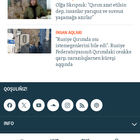
Olğa Skrıpnık: "Qırım azat etilsin
dep, insanlar yarıqsız ve suvsuz
yaşamağa azırlar"
İNSAN AQLARI
"Rusiye Qırımda onı
istemegenlerini bile edi". Rusiye
Federatsiyasınıñ Qırımdaki cenkke
qarşı narazılıqlarnen küreşi
aqqında
QOŞULIÑIZ!
INFO