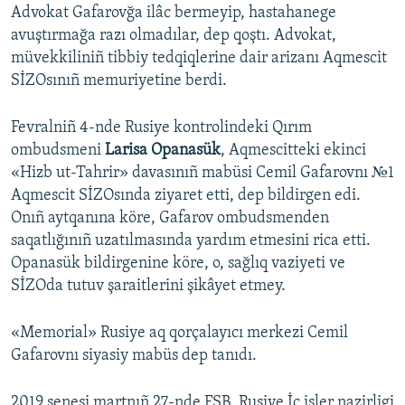
Advokat Gafarovğa ilâc bermeyip, hastahanege
avuştırmağa razı olmadılar, dep qoştı. Advokat,
müvekkiliniñ tibbiy tedqiqlerine dair arizanı Aqmescit
SİZOsınıñ memuriyetine berdi.
Fevralniñ 4-nde Rusiye kontrolindeki Qırım
ombudsmeni
Larisa Opanasük
, Aqmescitteki ekinci
«Hizb ut-Tahrir» davasınıñ mabüsi Cemil Gafarovnı №1
Aqmescit SİZOsında ziyaret etti, dep bildirgen edi.
Onıñ aytqanına köre, Gafarov ombudsmenden
saqatlığınıñ uzatılmasında yardım etmesini rica etti.
Opanasük bildirgenine köre, o, sağlıq vaziyeti ve
SİZOda tutuv şaraitlerini şikâyet etmey.
«Memorial» Rusiye aq qorçalayıcı merkezi Cemil
Gafarovnı siyasiy mabüs dep tanıdı.
2019 senesi martnıñ 27-nde FSB, Rusiye İç işler nazirligi