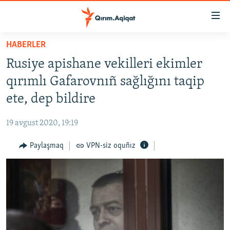
Link
açıqlığı
Esas
HABERLER
mündericege
HABERLER
Rusiye apishane vekilleri ekimler
qaytmaq
SİYASET
Baş
qırımlı Gafarovnıñ sağlığını taqip
İQTİSADİYAT
navigatsiyağa
ete, dep bildire
qaytmaq
CEMİYET
Qıdıruvğa
19 avgust 2020, 19:19
MEDENİYET
qaytmaq
Paylaşmaq
VPN-siz oquñız
İNSAN AQLARI
VİDEO
SÜRET
BLOGLAR
FİKİR