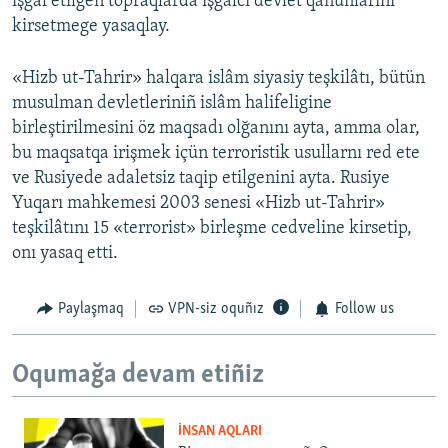
işğal etilgen topraqlarda işğalci devlet qanunlarını
kirsetmege yasaqlay.
«Hizb ut-Tahrir» halqara islâm siyasiy teşkilâtı, bütün
musulman devletleriniñ islâm halifeligine
birleştirilmesini öz maqsadı olğanını ayta, amma olar,
bu maqsatqa irişmek içün terroristik usullarnı red ete
ve Rusiyede adaletsiz taqip etilgenini ayta. Rusiye
Yuqarı mahkemesi 2003 senesi «Hizb ut-Tahrir»
teşkilâtını 15 «terrorist» birleşme cedveline kirsetip,
onı yasaq etti.
Paylaşmaq
VPN-siz oquñız
Follow us
Oqumağa devam etiñiz
İNSAN AQLARI