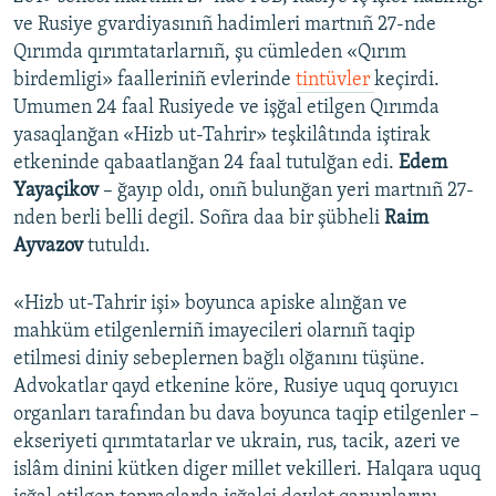
ve Rusiye gvardiyasınıñ hadimleri martnıñ 27-nde
Qırımda qırımtatarlarnıñ, şu cümleden «Qırım
birdemligi» faalleriniñ evlerinde
tintüvler
keçirdi.
Umumen 24 faal Rusiyede ve işğal etilgen Qırımda
yasaqlanğan «Hizb ut-Tahrir» teşkilâtında iştirak
etkeninde qabaatlanğan 24 faal tutulğan edi.
Edem
Yayaçikov
– ğayıp oldı, onıñ bulunğan yeri martnıñ 27-
nden berli belli degil. Soñra daa bir şübheli
Raim
Ayvazov
tutuldı.
«Hizb ut-Tahrir işi» boyunca apiske alınğan ve
mahküm etilgenlerniñ imayecileri olarnıñ taqip
etilmesi diniy sebeplernen bağlı olğanını tüşüne.
Advokatlar qayd etkenine köre, Rusiye uquq qoruyıcı
organları tarafından bu dava boyunca taqip etilgenler –
ekseriyeti qırımtatarlar ve ukrain, rus, tacik, azeri ve
islâm dinini kütken diger millet vekilleri. Halqara uquq