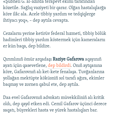
«Şübheli G. al-azırda terapevt ekimi tarafından
közetile. Sağlıq vaziyeti bir qarar. Olğan hastalıqlarğa
köre ilâc ala. Acele tibbiy yardım ve tedqiqlerge
ihtiyacı yoq», – dep aytıla cevapta.
Cezalarnı yerine ketirüv federal hızmeti, tibbiy bölük
hadimleri tibbiy yardım köstermek içün kameralarnı
er kün baqa, dep bildire.
Qırımlınıñ ömür arqadaşı
Raziye Gafarova
aqayınıñ
ayatı içün qasevetlene,
dep bildirdi
. Onıñ aytqanına
köre, Gafarovnıñ alı ket-kete fenalaşa. Tuvğanlarına
yollağan mektüpte köküsniñ sol tarafı ağıra, ekimler
baqmay ve zornen qabul ete, dep aytıla.
Daa evel Gafarovnıñ advokatı müvekkiliniñ alı kritik
oldı, dep qayd etken edi. Cemil Gafarov üçünci derece
saqatı, büyrekleri hasta ve yürek hastalıqları bar.