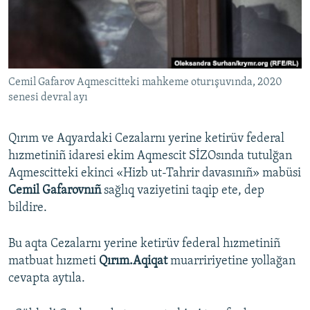
Русский
Українською
Cemil Gafarov Aqmescitteki mahkeme oturışuvında, 2020
QOŞULIÑIZ!
senesi devral ayı
Qırım ve Aqyardaki Cezalarnı yerine ketirüv federal
RFE/RS bütün saytları
hızmetiniñ idaresi ekim Aqmescit SİZOsında tutulğan
Aqmescitteki ekinci «Hizb ut-Tahrir davasınıñ» mabüsi
Cemil Gafarovnıñ
sağlıq vaziyetini taqip ete, dep
bildire.
Bu aqta Cezalarnı yerine ketirüv federal hızmetiniñ
matbuat hızmeti
Qırım.Aqiqat
muarririyetine yollağan
cevapta aytıla.